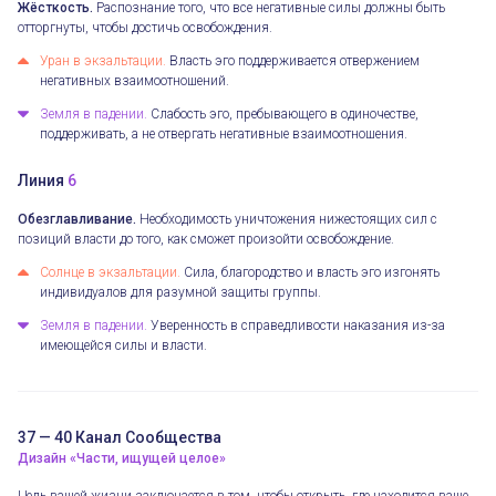
Жёсткость.
Распознание того, что все негативные силы должны быть
отторгнуты, чтобы достичь освобождения.
Уран в экзальтации.
Власть эго поддерживается отвержением
негативных взаимоотношений.
Земля в падении.
Слабость эго, пребывающего в одиночестве,
поддерживать, а не отвергать негативные взаимоотношения.
Линия
6
Обезглавливание.
Необходимость уничтожения нижестоящих сил с
позиций власти до того, как сможет произойти освобождение.
Солнце в экзальтации.
Сила, благородство и власть эго изгонять
индивидуалов для разумной защиты группы.
Земля в падении.
Уверенность в справедливости наказания из-за
имеющейся силы и власти.
37 — 40 Канал Сообщества
Дизайн «Части, ищущей целое»