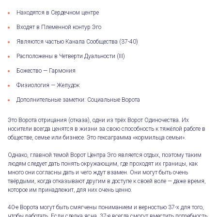
Находятся в Сердечном центре
Входят в Племенной контур Эго
Являются частью Канала Сообщества (37-40)
Расположены в Четверти Дуальности (III)
Божество — Гармония
Физиология — Желудок
Дополнительные заметки: Социальные Ворота
Это Ворота отрицания (отказа), одни из трёх Ворот Одиночества. Их
носители всегда ценятся в жизни за свою способность к тяжёлой работе в
обществе, семье или бизнесе. Это гексаграмма «кормильца семьи».
Однако, главной темой Ворот Центра Эго является отдых, поэтому таким
людям следует дать понять окружающим, где проходят их границы, как
много они согласны дать и чего ждут взамен. Они могут быть очень
твёрдыми, когда отказывают другим в доступе к своей воле — даже время,
которое им принадлежит, для них очень ценно.
40-е Ворота могут быть смягчены пониманием и верностью 37-х для того,
чтобы работать. Если сделка ясна, 37-е всегда смогут вместить потребность