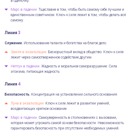
в одиночку.
Марс в падении.
Тщеславие в том, чтобы быть самому себе лучшим и
единственным советчиком. Ключ к силе лежит в том, чтобы делать всё
самому.
Линия
3
Служение.
Использование таланта и богатства на благое дело.
Земля в экзальтации.
Бескорыстный вклад в общество. Ключ к силе
лежит через самоотверженное содействие другим.
Нептун в падении.
Жадность и моральное саморазрушение. Сила
эгоизма, питающая жадность.
Линия
4
Безопасность.
Концентрация на установлении сильного основания.
Луна в экзальтации.
Ключ к силе лежит в развитии умений,
воздвигающих крепкое основание.
Марс в падении.
Самоуверенность в столкновениях с вызовами,
которая может угрожать самой основе безопасности. Невозможность
гарантировать безопасность при отсутствии необходимых умений.