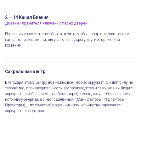
2 — 14 Канал Биения
Дизайн «Хранителя ключей» от всех дверей
Поскольку у вас есть способность и сила, чтобы всегда следовать своим
направлением в жизни, вы указываете дорогу другим, прямо или
косвенно.
Сакральный центр
Благодаря этому центру возможно всё, что нас окружает. Он даёт силу на
творчество, производительность, воспроизводство и саму жизнь. Люди с
определённым Сакралом (все Генераторы) имеют доступ к бесконечному
источнику энергии, а с неопределённым (Манифесторы, Рефлекторы,
Проекторы) — получают её в ограниченном количестве, отражая от
определённых центров.