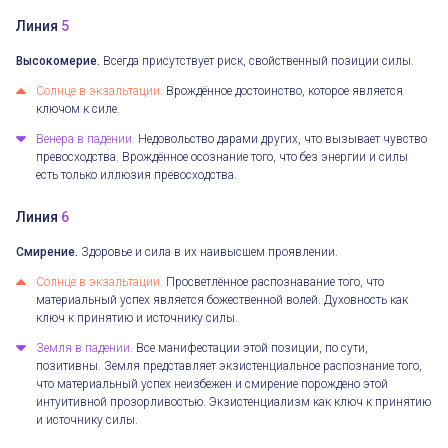
Линия
5
Высокомерие.
Всегда присутствует риск, свойственный позиции силы.
Солнце в экзальтации.
Врождённое достоинство, которое является
ключом к силе.
Венера в падении.
Недовольство дарами других, что вызывает чувство
превосходства. Врождённое осознание того, что без энергии и силы
есть только иллюзия превосходства.
Линия
6
Смирение.
Здоровье и сила в их наивысшем проявлении.
Солнце в экзальтации.
Просветлённое распознавание того, что
материальный успех является божественной волей. Духовность как
ключ к принятию и источнику силы.
Земля в падении.
Все манифестации этой позиции, по сути,
позитивны. Земля представляет экзистенциальное распознание того,
что материальный успех неизбежен и смирение порождено этой
интуитивной прозорливостью. Экзистенциализм как ключ к принятию
и источнику силы.