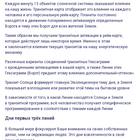
Каждую минуту 13 объектов солнечной системы оказывают влияние
на нашу жизнь. Транзитная карта отображает это влияние на каждого
человека и его персональную рейв-карту. Планеты постоянно
находятся в движении попеременно активизируя определенные
Ворота и тему этих Ворот для всех жителей Земли.
Таким образом мы получаем транзитные активации в рейв-карте,
которые действуют лишь некоторое время. Именно в этом
и заключается влияние текущих транзитов на нашу энергетическую
механику.
Различные варианты соединений транзитных Гексаграмм
с врожденными активациями в вашей карте, а также Линии этих
Гексаграмм (Ворот) придают этому влиянию дополнительный«оттенок».
Транзит Солнца формирует главную Эволюционную тему дня, а Земля
показывает воплощение или развитие этой темы на бытовом уровне
В зависимости от того, в какой Линии находятся Солнце и Земля
в транзитной программе, всё человечество получает специфическое
программирование в соответствии с темами каждой Линии.
Дни первых трёх линий
В большей мере фокусируют Ваше внимание на своих собственных
делах, чем на окружающих людях. Это дни вовлеченности в свой