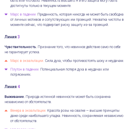
быть или что было. Невинность Высшего Я и его защита могут быть
достигнуты только в текущем моменте.
Марс в падении.
Преданность, которая никогда не может быть свободна
от личных мотивов и сопутствующих им проекций. Нехватка чистоты в
моменте сейчас, что подвергает риску защиту из-за проекций.
Линия
3
Чувствительность.
Признание того, что невинное действие само по себе
не гарантирует успеха.
Марс в экзальтации.
Сила духа, чтобы противостоять шоку и неудачам.
Плутон в падении.
Потенциальная потеря духа в неудачах или
потрясениях.
Линия
4
Выживание.
Природа истинной невинности может быть сохранена
независимо от обстоятельств.
Венера в экзальтации.
Красота розы на свалке — высшие принципы
даже среди наибольшего упадка. Невинность, сохраняемая независимо
от обстоятельств.