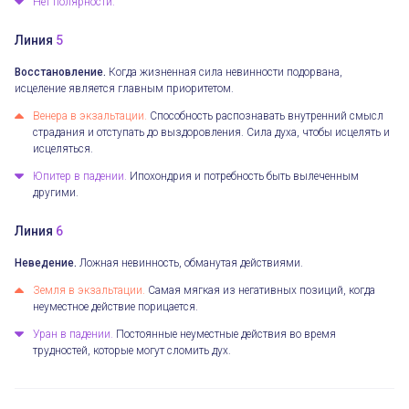
Нет полярности.
Линия
5
Восстановление.
Когда жизненная сила невинности подорвана,
исцеление является главным приоритетом.
Венера в экзальтации.
Способность распознавать внутренний смысл
страдания и отступать до выздоровления. Сила духа, чтобы исцелять и
исцеляться.
Юпитер в падении.
Ипохондрия и потребность быть вылеченным
другими.
Линия
6
Неведение.
Ложная невинность, обманутая действиями.
Земля в экзальтации.
Самая мягкая из негативных позиций, когда
неуместное действие порицается.
Уран в падении.
Постоянные неуместные действия во время
трудностей, которые могут сломить дух.