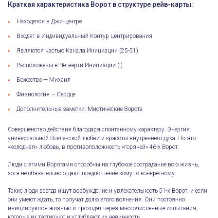
Краткая характеристика Ворот в структуре рейв-карты:
Находятся в Джи-центре
Входят в Индивидуальный Контур Центрирования
Являются частью Канала Инициации (25-51)
Расположены в Четверти Инициации (I)
Божество — Михаил
Физиология — Сердце
Дополнительные заметки: Мистические Ворота
Совершенство действия благодаря спонтанному характеру. Энергия
универсальной Вселенской любви и красоты внутреннего духа. Но это
«холодная» любовь, в противоположность «горячей» 46-х Ворот.
Люди с этими Воротами способны на глубокое сострадание всю жизнь,
хотя не обязательно отдают предпочтение кому-то конкретному.
Такие люди всегда ищут возбуждение и увлекательность 51-х Ворот, и если
они умеют ждать, то получат долю этого волнения. Они постоянно
инициируются жизнью и проходят через многочисленные испытания,
которые их тестируют и углубляют их невинность.