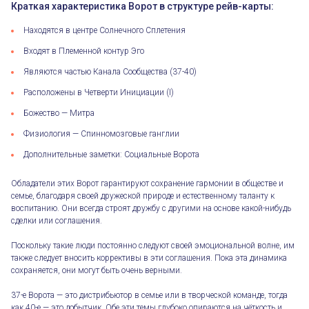
Краткая характеристика Ворот в структуре рейв-карты:
Находятся в центре Солнечного Сплетения
Входят в Племенной контур Эго
Являются частью Канала Сообщества (37-40)
Расположены в Четверти Инициации (I)
Божество — Митра
Физиология — Спинномозговые ганглии
Дополнительные заметки: Социальные Ворота
Обладатели этих Ворот гарантируют сохранение гармонии в обществе и
семье, благодаря своей дружеской природе и естественному таланту к
воспитанию. Они всегда строят дружбу с другими на основе какой-нибудь
сделки или соглашения.
Поскольку такие люди постоянно следуют своей эмоциональной волне, им
также следует вносить коррективы в эти соглашения. Пока эта динамика
сохраняется, они могут быть очень верными.
37-е Ворота — это дистрибьютор в семье или в творческой команде, тогда
как 40-е — это добытчик. Обе эти темы глубоко опираются на чёткость и