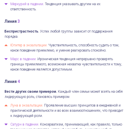
Меркурий в падении.
Тенденция указывать другим на их
ответственность.
Линия
3
Беспристрастность.
Успех любой группы зависит от поддержания
порядка.
Юпитер в экзальтации.
Чувствительность, способность судить о том,
какое поведение приемлемо, и умение реагировать спокойно.
Марс в падении.
Ироническая тенденция непрерывно проверять
границы приемлемого, возможная нехватка чувствительности к тому,
какое поведение является допустимым.
Линия
4
Вести других своим примером.
Каждый член семьи может взять на себя
лидирующую роль, становясь примером.
Луна в экзальтации.
Проявление высших принципов в ежедневной и
практической деятельности и во всех взаимоотношениях, что приводит
к лидирующей роли.
Сатурн в падении.
Консерватизм, принимающий, как правило, только