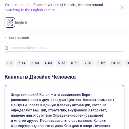
You are using the Russian version of the site, we recommend
switching to the English version
.
English
База знаний
1-8
2-14
3-60
4-63
5-15
6-59
7-31
9-52
10-20
1
Каналы в Дизайне Человека
Энергетический Канал — это соединение Ворот,
расположенных в двух соседних Центрах. Каналы замыкают
Центры и Ворота в единую цепочку активаций, которые
определяют ваш Тип, Стратегию, внутренний Авторитет,
наличие или отсутствие Определенностей (разрывов)
и многое другое. Последовательно соединяясь, Каналы
формируют отдельные группы Контуров и энергетических