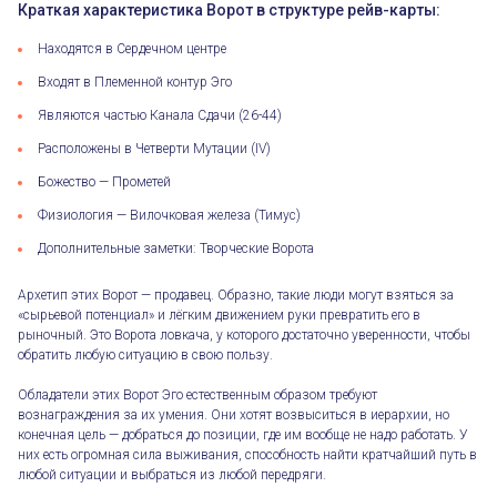
Краткая характеристика Ворот в структуре рейв-карты:
Находятся в Сердечном центре
Входят в Племенной контур Эго
Являются частью Канала Сдачи (26-44)
Расположены в Четверти Мутации (IV)
Божество — Прометей
Физиология — Вилочковая железа (Тимус)
Дополнительные заметки: Творческие Ворота
Архетип этих Ворот — продавец. Образно, такие люди могут взяться за
«сырьевой потенциал» и лёгким движением руки превратить его в
рыночный. Это Ворота ловкача, у которого достаточно уверенности, чтобы
обратить любую ситуацию в свою пользу.
Обладатели этих Ворот Эго естественным образом требуют
вознаграждения за их умения. Они хотят возвыситься в иерархии, но
конечная цель — добраться до позиции, где им вообще не надо работать. У
них есть огромная сила выживания, способность найти кратчайший путь в
любой ситуации и выбраться из любой передряги.