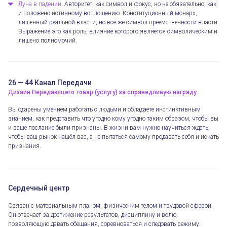
Луна в падении.
Авторитет, как символ и фокус, но не обязательно, как
и положено истинному воплощению. Конституционный монарх,
лишённый реальной власти, но всё же символ преемственности власти.
Выражение эго как роль, влияние которого является символическим и
лишено полномочий.
26 — 44 Канал Передачи
Дизайн Передающего товар (услугу) за справедливую награду
Вы одарены умением работать с людьми и обладаете инстинктивным
знанием, как представить что угодно кому угодно таким образом, чтобы вы
и ваше послание были признаны. В жизни вам нужно научиться ждать,
чтобы ваш рынок нашёл вас, а не пытаться самому продавать себя и искать
признания.
Сердечный центр
Связан с материальным планом, физическим телом и трудовой сферой.
Он отвечает за достижение результатов, дисциплину и волю,
позволяющую давать обещания, соревноваться и следовать режиму.