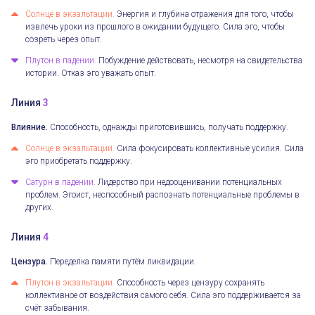
Солнце в экзальтации.
Энергия и глубина отражения для того, чтобы
извлечь уроки из прошлого в ожидании будущего. Сила эго, чтобы
созреть через опыт.
Плутон в падении.
Побуждение действовать, несмотря на свидетельства
истории. Отказ эго уважать опыт.
Линия
3
Влияние.
Способность, однажды приготовившись, получать поддержку.
Солнце в экзальтации.
Сила фокусировать коллективные усилия. Сила
эго приобретать поддержку.
Сатурн в падении.
Лидерство при недооценивании потенциальных
проблем. Эгоист, неспособный распознать потенциальные проблемы в
других.
Линия
4
Цензура.
Переделка памяти путём ликвидации.
Плутон в экзальтации.
Способность через цензуру сохранять
коллективное от воздействия самого себя. Сила эго поддерживается за
счёт забывания.