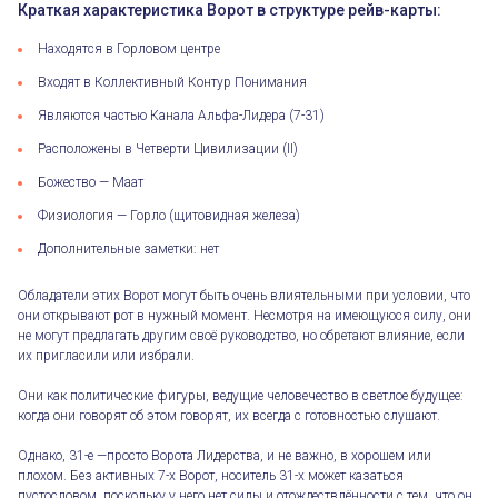
Краткая характеристика Ворот в структуре рейв-карты:
Находятся в Горловом центре
Входят в Коллективный Контур Понимания
Являются частью Канала Альфа-Лидера (7-31)
Расположены в Четверти Цивилизации (II)
Божество — Маат
Физиология — Горло (щитовидная железа)
Дополнительные заметки: нет
Обладатели этих Ворот могут быть очень влиятельными при условии, что
они открывают рот в нужный момент. Несмотря на имеющуюся силу, они
не могут предлагать другим своё руководство, но обретают влияние, если
их пригласили или избрали.
Они как политические фигуры, ведущие человечество в светлое будущее:
когда они говорят об этом говорят, их всегда с готовностью слушают.
Однако, 31-е —просто Ворота Лидерства, и не важно, в хорошем или
плохом. Без активных 7-х Ворот, носитель 31-х может казаться
пустословом, поскольку у него нет силы и отождествлённости с тем, что он