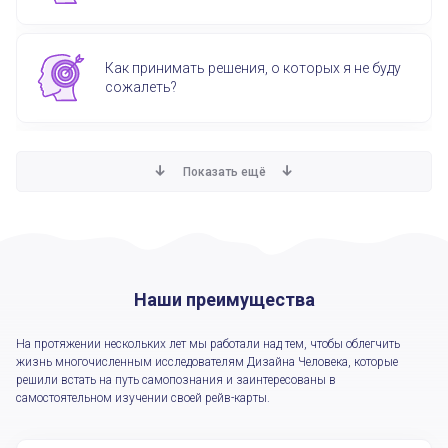
Как принимать решения, о которых я не буду
сожалеть?
Какие навыки помогут мне достичь успеха в
Показать ещё
бизнесе?
Как обрести гармонию и счастье с любимым
человеком?
Наши преимущества
На протяжении нескольких лет мы работали над тем, чтобы облегчить
Как мне наладить отношения с коллегами,
жизнь многочисленным исследователям Дизайна Человека, которые
решили встать на путь самопознания и заинтересованы в
семьёй?
самостоятельном изучении своей рейв-карты.