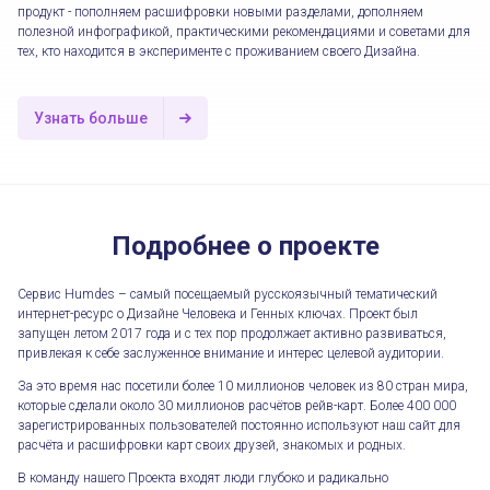
продукт - пополняем расшифровки новыми разделами, дополняем
полезной инфографикой, практическими рекомендациями и советами для
тех, кто находится в эксперименте с проживанием своего Дизайна.
Узнать больше
Подробнее о проекте
Сервис Humdes – самый посещаемый русскоязычный тематический
интернет-ресурс о Дизайне Человека и Генных ключах. Проект был
запущен летом 2017 года и с тех пор продолжает активно развиваться,
привлекая к себе заслуженное внимание и интерес целевой аудитории.
За это время нас посетили более 10 миллионов человек из 80 стран мира,
которые сделали около 30 миллионов расчётов рейв-карт. Более 400 000
зарегистрированных пользователей постоянно используют наш сайт для
расчёта и расшифровки карт своих друзей, знакомых и родных.
В команду нашего Проекта входят люди глубоко и радикально