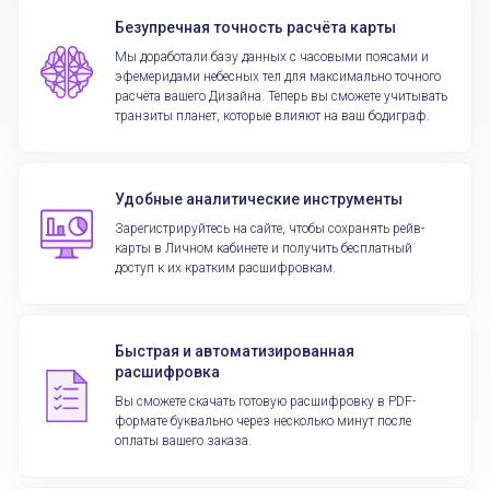
В чём кроется причина моих страхов и
Безупречная точность расчёта карты
сомнений?
Мы доработали базу данных с часовыми поясами и
эфемеридами небесных тел для максимально точного
расчёта вашего Дизайна. Теперь вы сможете учитывать
транзиты планет, которые влияют на ваш бодиграф.
Как правильно питаться и укрепить
иммунитет?
Удобные аналитические инструменты
Как воспитать ребёнка свободным и
Зарегистрируйтесь на сайте, чтобы сохранять рейв-
счастливым?
карты в Личном кабинете и получить бесплатный
доступ к их кратким расшифровкам.
Быстрая и автоматизированная
расшифровка
Вы сможете скачать готовую расшифровку в PDF-
формате буквально через несколько минут после
оплаты вашего заказа.