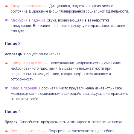
Сатурн в экзальтации.
Дисциплина, поддерживающая чистое
состояние. Выражение дисциплинированной социальной бдительности.
Меркурий в падении.
Скука, возникающая из-за недостатка
стимуляции. Внимание, проявляющее скуку и выражающее желание
стимула.
Линия
3
Исповедь.
Процесс самоанализа.
Нептун в экзальтации.
Распознавание неадекватности и очищение
необоснованного тщеславия. Выражение неадекватности при
социальном взаимодействии, которое ведёт к самоанализу и
осторожности.
Марс в падении.
Порочная и часто преувеличенна ненависть к себе.
Неадекватности в социальном взаимодействии, ведущая к выражению
ненависти к себе.
Линия
4
Пророк.
Способность предсказывать и планировать завершение покоя.
Земля в экзальтации.
Подогревание застоявшегося для общей