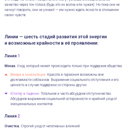
качество через тон голоса (будь это их волна или чужая). Но пока они не
начнут говорить, они не узнают — им нужно ждать ясности в отношении
своих чувств.
Линии — шесть стадий развития этой энергии
и возможные крайности в её проявлении:
Линия
1
Монах.
Уход, который может происходить только при поддержке общества.
Венера в экзальтации.
Красота и гармония возможны вне
досягаемости соблазнов. Выражение социального отступления и его
ценность в случае поддержки со стороны других.
Юпитер в падении.
Тотальное и часто абсурдное отступничество.
Абсурдное выражение социальной осторожности и крайний уход от
эмоциональных контактов.
Линия
2
Очистка.
Строгий уход от негативных влияний.