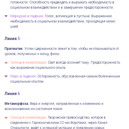
готовности. Способность предвидеть и выражать необходимость в
социальном взаимодействии и в завершении предосторожности.
Меркурий в падении.
Голос, вопиющий в пустыне. Выраженная
необходимость в социальном взаимодействии, проходящая мимо
ушей.
Линия
5
Прагматик.
Успех сдержанности лежит в том, чтобы не отказываться от
уроков, полученных к концу фазы.
Солнце в экзальтации.
Свет всегда осознаёт тьму. Предосторожность
как выражение социального опыта.
Марс в падении.
Осторожность, обусловленная самым болезненным
социальным опытом.
Линия
6
Метаморфоза.
Вера и энергия, направленные к изменению и
возникновению из состояния покоя.
Солнце в экзальтации.
Творческое превосходство, которое в
соединении с Гармоническими 22-ми Воротами, через Канал
Открытости, ведёт к успешной мутации и появлению новых