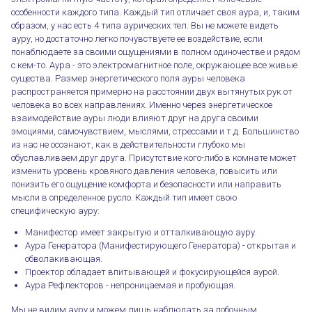
особенности каждого типа. Каждый тип отличает своя аура, и, таким
образом, у нас есть 4 типа аурических тел. Вы не можете видеть
ауру, но достаточно легко почувствуете ее воздействие, если
понаблюдаете за своими ощущениями в полном одиночестве и рядом
с кем-то. Аура - это электромагнитное поле, окружающее все живые
существа. Размер энергетического поля ауры человека
распространяется примерно на расстоянии двух вытянутых рук от
человека во всех направлениях. Именно через энергетическое
взаимодействие ауры люди влияют друг на друга своими
эмоциями, самочувствием, мыслями, стрессами и т.д. Большинство
из нас не осознают, как в действительности глубоко мы
обуславливаем друг друга. Присутствие кого-либо в комнате может
изменить уровень кровяного давления человека, повысить или
понизить его ощущение комфорта и безопасности или направить
мысли в определенное русло. Каждый тип имеет свою
специфическую ауру:
Манифестор имеет закрытую и отталкивающую ауру.
Аура Генератора (Манифестирующего Генератора) - открытая и
обволакивающая.
Проектор обладает впитывающей и фокусирующейся аурой.
Аура Рефлекторов - непроницаемая и пробующая.
Мы не видим ауру и можем лишь наблюдать за побочным