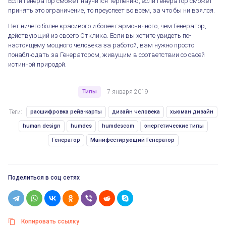
Если Генератор сможет научится терпению, если Генератор сможет
принять это ограничение, то преуспеет во всем, за что бы ни взялся.
Нет ничего более красивого и более гармоничного, чем Генератор,
действующий из своего Отклика. Если вы хотите увидеть по-
настоящему мощного человека за работой, вам нужно просто
понаблюдать за Генератором, живущим в соответствии со своей
истинной природой.
Типы
7 января 2019
Теги:
расшифровка рейв-карты
дизайн человека
хьюман дизайн
human design
humdes
humdescom
энергетические типы
Генератор
Манифестирующий Генератор
Поделиться в соц сетях
Копировать ссылку