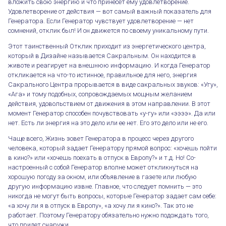
вложить свою энергию и что принесет ему удовлетворение.
Удовлетворение от действия — вот самый важный показатель для
Генератора. Если Генератор чувствует удовлетворение — нет
сомнений, отклик был! И он движется по своему уникальному пути.
Этот таинственный Отклик приходит из энергетического центра,
который в Дизайне называется Сакральным. Он находится в
животе и реагирует на внешнюю информацию. И когда Генератор
откликается на что-то истинное, правильное для него, энергия
Сакрального Центра прорывается в виде сакральных звуков: «Угу»,
«Ага» и тому подобных, сопровождаемых мощным желанием
действия, удовольствием от движения в этом направлении. В этот
момент Генератор способен почувствовать «у-гу» или «ээээ». Да или
нет. Есть ли энергия на это дело или ее нет. Его это дело или не его.
Чаще всего, Жизнь зовет Генератора в процесс через другого
человека, который задает Генератору прямой вопрос: «хочешь пойти
в кино?» или «хочешь поехать в отпуск в Европу?» и т.д. Но! Со-
настроенный с собой Генератор вполне может откликнуться на
хорошую погоду за окном, или объявление в газете или любую
другую информацию извне. Главное, что следует помнить — это
никогда не могут быть вопросы, которые Генератор задает сам себе:
«а хочу ли я в отпуск в Европу», «а хочу ли я кино?». Так это не
работает. Поэтому Генератору обязательно нужно подождать того,
что придет снаружи.