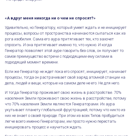
«А вдруг меня никогда ни о чем не спросят?»
Удивительно, но Генератору, который умеет ждать и не инициирует
процессы, вопросы от пространства начинаются сыпаться как из
рога изобилия. Сама его аура притягивает тех, кто захочет
спросить. И она притягивает именно то, что нужно. И когда
Генератор позволяет этой ауре говорить без слов, он получает то
самое преимущество встречи с подходящими ему силами в
подходящий момент времени.
Если же Генератор не ждет пока его спросят, инициирует, начинает
процессы, тогда он растрачивает свой заряд атомной станции на
дела, людей и вещи, которые на самом деле не его. Не для него.
И тогда Генератор проживает свою жизнь в расстройстве. 70%
населения Земли проживают свою жизнь в расстройстве, потому
что 70% населения Земли являются Генераторами. Их аура
укутывает планету глобальной фрустрацией, потому что никто из
них не знает о своей природе. При этом из всех Типов пробудиться
легче всего именно Генераторам, им просто нужно перестать
инициировать процесс и научиться ждать.
Кто такие Генераторы?