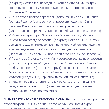
(закрыт) и обязательно соединен каналами с одним из трех
оставшихся центров-моторов (Сердечный, Корневой либо
Солнечное Сплетение).
У Генератора всегда определен (закрыт) Сакральный Центр.
Горловой Центр (даже если он определен) не должен быть
соединен Каналами ни с одним из центров-моторов
(Сакральный, Сердечный, Корневой либо Солнечное Сплетение).
У Манифестирующего Генератора (также, как и у обычного
Генератора) всегда определен (закрыт) Сакральный Центр и
всегда определен Горловой Центр, который обязательно должен
иметь соединение с любым из четырех центров-моторов
(Сердечный, Сакральный, Корневой либо Солнечное Сплетение).
У Проектора (также, как и у Манифестора) всегда не определен
(открыт) Сакральный Центр. Горловой Центр может быть в
любом положении (открыт/закрыт), но он никогда не должен
быть соединен каналами с любым из трех оставшихся центров-
моторов (Сердечный, Корневой либо Солнечное Сплетение).
У Рефлектора в его персональной рейв-карте нет ни одного
определенного (закрытого) энергетического Центра и нет
активных каналов, как таковых.
2. ЭНЕРГЕТИЧЕСКАЯ СТРУКТУРА АУРЫ
. Вы наверняка встречали
это слово раньше. В Дизайне Человека мы называем аурой
электромагнитную частоту, которая определяет ключевые