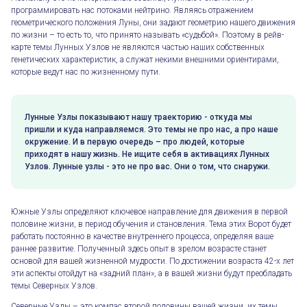
программировать нас потоками нейтрино. Являясь отражением
геометрического положения Луны, они задают геометрию нашего движения
по жизни – то есть то, что принято называть «судьбой». Поэтому в рейв-
карте темы Лунных Узлов не являются частью наших собственных
генетических характеристик, а служат некими внешними ориентирами,
которые ведут нас по жизненному пути.
Лунные Узлы показывают нашу траекторию - откуда мы
пришли и куда направляемся. Это темы не про нас, а про наше
окружение. И в первую очередь – про людей, которые
приходят в нашу жизнь. Не ищите себя в активациях Лунных
Узлов. Лунные узлы - это не про вас. Они о том, что снаружи.
Южные Узлы определяют ключевое направление для движения в первой
половине жизни, в период обучения и становления. Тема этих Ворот будет
работать постоянно в качестве внутреннего процесса, определяя ваше
раннее развитие. Полученный здесь опыт в зрелом возрасте станет
основой для вашей жизненной мудрости. По достижении возраста 42-х лет
эти аспекты отойдут на «задний план», а в вашей жизни будут преобладать
темы Северных Узлов.
Северные Узлы – это компас второй половины вашей жизни, их темы