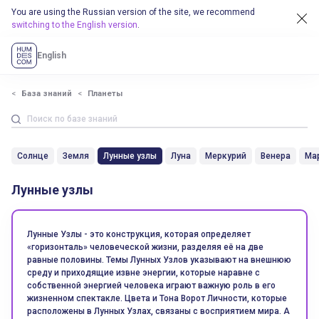
You are using the Russian version of the site, we recommend
switching to the English version
.
English
База знаний
Планеты
Солнце
Земля
Лунные узлы
Луна
Меркурий
Венера
Ма
Лунные узлы
Лунные Узлы - это конструкция, которая определяет
«горизонталь» человеческой жизни, разделяя её на две
равные половины. Темы Лунных Узлов указывают на внешнюю
среду и приходящие извне энергии, которые наравне с
собственной энергией человека играют важную роль в его
жизненном спектакле. Цвета и Тона Ворот Личности, которые
расположены в Лунных Узлах, связаны с восприятием мира. А