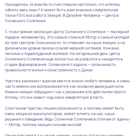
Приходилось ли вам быть счастливым настолько, что хотелось
«обнять весь мир»? А может быть вам знакома «смертельная
тоска»?Это всё работа Эмоций. В Дизайне Человека — Центра
Солнечного Сплетения.
С точки зрения эволюции Центр Солнечного Сплетения — последний
подарок человечеству. Это самый сложный Мотор и самый молодой
из трех Центров Осознанности. Он отвечает за наши эмоции, и на
физическом уровне связан со всей нервной системой, почками,
легкими и поджелудочной железой. На сегодняшний день Центр
Солнечного Сплетения еще полностью не развился и находится в
стадии формирования. Основная его задача — осознанность
правильности жизни и сонастроенность с Духом.
Чувства занимают важное место в жизни любого человека, и очень
часто именно они воспринимаются как основная движущая сила.
Именно эмоции побуждают нас к решениям или действиям просто
потому, что они имеют над нами невероятную власть.
Спонтанное Чувство лишено осознанности, и поэтому может быть
очень мощным манипулятором, может влиять на нас, наши
решения и поведение. Ведь Солнечное Сплетение в отличие от Аджны
— Мотор, поэтому эмоции сильнее мыслей.
Где же рождается та самая «химия», которую потом мы назовем