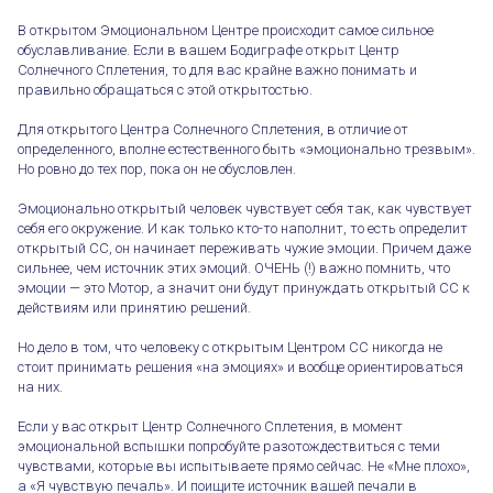
В открытом Эмоциональном Центре происходит самое сильное
обуславливание. Если в вашем Бодиграфе открыт Центр
Солнечного Сплетения, то для вас крайне важно понимать и
правильно обращаться с этой открытостью.
Для открытого Центра Солнечного Сплетения, в отличие от
определенного, вполне естественного быть «эмоционально трезвым».
Но ровно до тех пор, пока он не обусловлен.
Эмоционально открытый человек чувствует себя так, как чувствует
себя его окружение. И как только кто-то наполнит, то есть определит
открытый СС, он начинает переживать чужие эмоции. Причем даже
сильнее, чем источник этих эмоций. ОЧЕНЬ (!) важно помнить, что
эмоции — это Мотор, а значит они будут принуждать открытый СС к
действиям или принятию решений.
Но дело в том, что человеку с открытым Центром СС никогда не
стоит принимать решения «на эмоциях» и вообще ориентироваться
на них.
Если у вас открыт Центр Солнечного Сплетения, в момент
эмоциональной вспышки попробуйте разотождествиться с теми
чувствами, которые вы испытываете прямо сейчас. Не «Мне плохо»,
а «Я чувствую печаль». И поищите источник вашей печали в