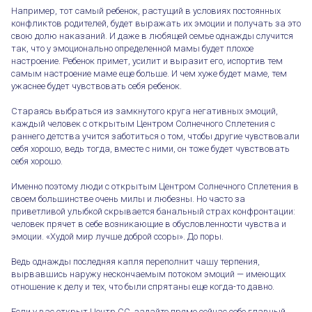
Например, тот самый ребенок, растущий в условиях постоянных
конфликтов родителей, будет выражать их эмоции и получать за это
свою долю наказаний. И даже в любящей семье однажды случится
так, что у эмоционально определенной мамы будет плохое
настроение. Ребенок примет, усилит и выразит его, испортив тем
самым настроение маме еще больше. И чем хуже будет маме, тем
ужаснее будет чувствовать себя ребенок.
Стараясь выбраться из замкнутого круга негативных эмоций,
каждый человек с открытым Центром Солнечного Сплетения с
раннего детства учится заботиться о том, чтобы другие чувствовали
себя хорошо, ведь тогда, вместе с ними, он тоже будет чувствовать
себя хорошо.
Именно поэтому люди с открытым Центром Солнечного Сплетения в
своем большинстве очень милы и любезны. Но часто за
приветливой улыбкой скрывается банальный страх конфронтации:
человек прячет в себе возникающие в обусловленности чувства и
эмоции. «Худой мир лучше доброй ссоры». До поры.
Открытый Эмоциональный Центр
Ведь однажды последняя капля переполнит чашу терпения,
вырвавшись наружу нескончаемым потоком эмоций — имеющих
отношение к делу и тех, что были спрятаны еще когда-то давно.
Если у вас открыт Центр СС, задайте прямо сейчас себе главный