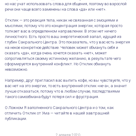
но нас учат использовать слова для общения, поэтому во взрослой
речи они чаще всего заменены на слова «да» или «нет».
Отклик — это реакция тела, никак не связанная с эмоциями и
мыслями, потому что это концентрация энергии, которая просто
толкает вас в определенном направлении. В этом нет ничего
личностного. Есть просто ваш энергетический запал, идущий из
глубин Сакрального Центра. Это показатель, что у вас есть энергия
на некое конкретное действие. Человек может обмануть себя и
сказать «да», когда очень хочется сказать «нет», может
сопротивляться своему истинному желанию, в результате чего
сформируется внутренний конфликт. Но Отклик обмануть
невозможно.
Заполненный Сакральный Центр
Например, друг пригласил вас выпить кофе, но вы чувствуете, что у
вас нет на это энергии, то есть внутренний отклик «не-а», а значит
лучше отказаться, потому что в любом случае, последствиями
такого самообмана будут потеря сил и фрустрация.
О Ложном Я заполненного Сакрального Центра и о том, как
отличить Отклик от Ума — читайте в нашей завтрашней
публикации.
2 апреля 2020