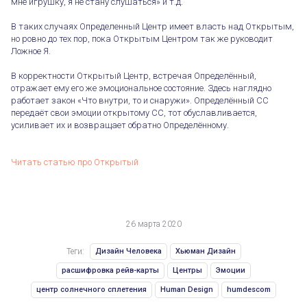
мне игрушку, я не стану слушаться» и т.д.
В таких случаях Определенный Центр имеет власть над Открытым,
но ровно до тех пор, пока Открытым Центром так же руководит
Ложное Я.
В корректности Открытый Центр, встречая Определённый,
Заполненный Эмоциональный Центр
отражает ему его же эмоциональное состояние. Здесь наглядно
работает закон «Что внутри, то и снаружи». Определённый СС
передаёт свои эмоции открытому СС, тот обуславливается,
усиливает их и возвращает обратно Определённому.
Читать статью про Открытый
26 марта 2020
Теги:
Дизайн Человека
Хьюман Дизайн
расшифровка рейв-карты
Центры
Эмоции
центр солнечного сплетения
Human Design
humdescom