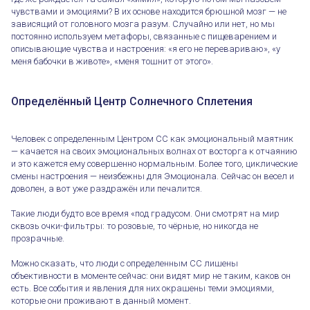
чувствами и эмоциями? В их основе находится брюшной мозг — не
зависящий от головного мозга разум. Случайно или нет, но мы
постоянно используем метафоры, связанные с пищеварением и
описывающие чувства и настроения: «я его не перевариваю», «у
меня бабочки в животе», «меня тошнит от этого».
Определённый Центр Солнечного Сплетения
Человек с определенным Центром СС как эмоциональный маятник
— качается на своих эмоциональных волнах от восторга к отчаянию
и это кажется ему совершенно нормальным. Более того, циклические
смены настроения — неизбежны для Эмоционала. Сейчас он весел и
доволен, а вот уже раздражён или печалится.
Такие люди будто все время «под градусом. Они смотрят на мир
сквозь очки-фильтры: то розовые, то чёрные, но никогда не
прозрачные.
Можно сказать, что люди с определенным СС лишены
объективности в моменте сейчас: они видят мир не таким, каков он
есть. Все события и явления для них окрашены теми эмоциями,
которые они проживают в данный момент.