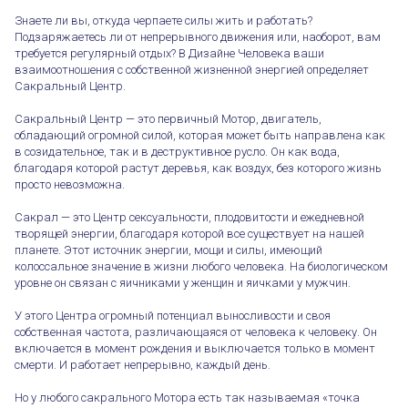
Знаете ли вы, откуда черпаете силы жить и работать?
Подзаряжаетесь ли от непрерывного движения или, наоборот, вам
требуется регулярный отдых? В Дизайне Человека ваши
взаимоотношения с собственной жизненной энергией определяет
Сакральный Центр.
Сакральный Центр — это первичный Мотор, двигатель,
обладающий огромной силой, которая может быть направлена как
в созидательное, так и в деструктивное русло. Он как вода,
благодаря которой растут деревья, как воздух, без которого жизнь
просто невозможна.
Сакрал — это Центр сексуальности, плодовитости и ежедневной
творящей энергии, благодаря которой все существует на нашей
планете. Этот источник энергии, мощи и силы, имеющий
колоссальное значение в жизни любого человека. На биологическом
уровне он связан с яичниками у женщин и яичками у мужчин.
У этого Центра огромный потенциал выносливости и своя
собственная частота, различающаяся от человека к человеку. Он
включается в момент рождения и выключается только в момент
смерти. И работает непрерывно, каждый день.
Но у любого сакрального Мотора есть так называемая «точка