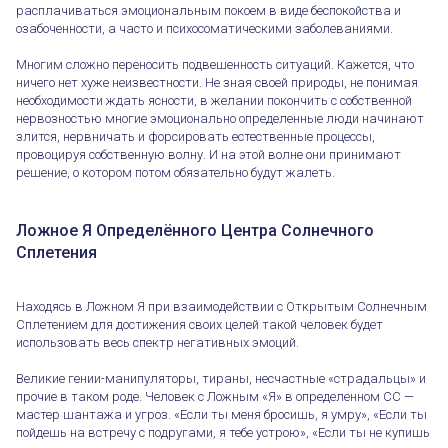
расплачиваться эмоциональным покоем в виде беспокойства и
озабоченности, а часто и психосоматическими заболеваниями.
Многим сложно переносить подвешенность ситуаций. Кажется, что
ничего нет хуже неизвестности. Не зная своей природы, не понимая
необходимости ждать ясности, в желании покончить с собственной
нервозностью многие эмоционально определенные люди начинают
злится, нервничать и форсировать естественные процессы,
провоцируя собственную волну. И на этой волне они принимают
решение, о котором потом обязательно будут жалеть.
Ложное Я Определённого Центра Солнечного
Сплетения
Находясь в Ложном Я при взаимодействии с Открытым Солнечным
Сплетением для достижения своих целей такой человек будет
использовать весь спектр негативных эмоций.
Великие гении-манипуляторы, тираны, несчастные «страдальцы» и
прочие в таком роде. Человек с Ложным «Я» в определенном СС —
мастер шантажа и угроз. «Если ты меня бросишь, я умру», «Если ты
пойдешь на встречу с подругами, я тебе устрою», «Если ты не купишь