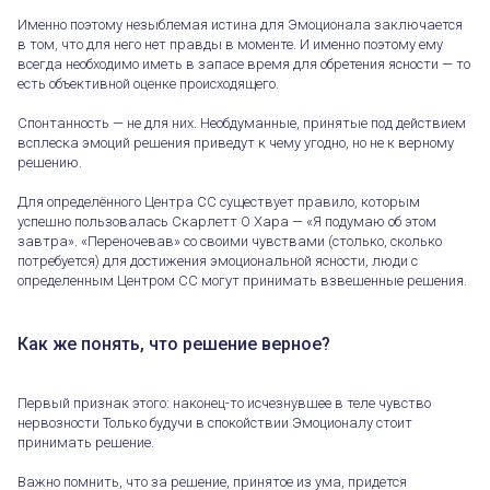
Именно поэтому незыблемая истина для Эмоционала заключается
в том, что для него нет правды в моменте. И именно поэтому ему
всегда необходимо иметь в запасе время для обретения ясности — то
есть объективной оценке происходящего.
Спонтанность — не для них. Необдуманные, принятые под действием
всплеска эмоций решения приведут к чему угодно, но не к верному
решению.
Для определённого Центра СС существует правило, которым
успешно пользовалась Скарлетт О Хара — «Я подумаю об этом
завтра». «Переночевав» со своими чувствами (столько, сколько
потребуется) для достижения эмоциональной ясности, люди с
определенным Центром СС могут принимать взвешенные решения.
Как же понять, что решение верное?
Первый признак этого: наконец-то исчезнувшее в теле чувство
нервозности Только будучи в спокойствии Эмоционалу стоит
принимать решение.
Важно помнить, что за решение, принятое из ума, придется