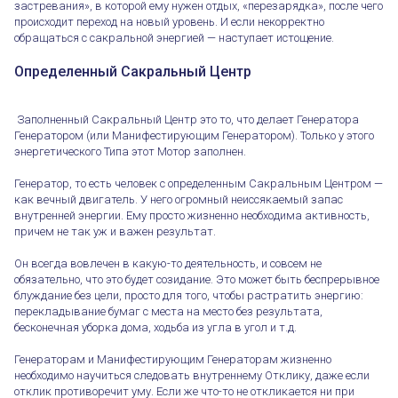
застревания», в которой ему нужен отдых, «перезарядка», после чего
происходит переход на новый уровень. И если некорректно
обращаться с сакральной энергией — наступает истощение.
Определенный Сакральный Центр
Заполненный Сакральный Центр это то, что делает Генератора
Генератором (или Манифестирующим Генератором). Только у этого
энергетического Типа этот Мотор заполнен.
Генератор, то есть человек с определенным Сакральным Центром —
как вечный двигатель. У него огромный неиссякаемый запас
внутренней энергии. Ему просто жизненно необходима активность,
причем не так уж и важен результат.
Он всегда вовлечен в какую-то деятельность, и совсем не
обязательно, что это будет созидание. Это может быть беспрерывное
блуждание без цели, просто для того, чтобы растратить энергию:
перекладывание бумаг с места на место без результата,
бесконечная уборка дома, ходьба из угла в угол и т.д.
Генераторам и Манифестирующим Генераторам жизненно
необходимо научиться следовать внутреннему Отклику, даже если
отклик противоречит уму. Если же что-то не откликается ни при