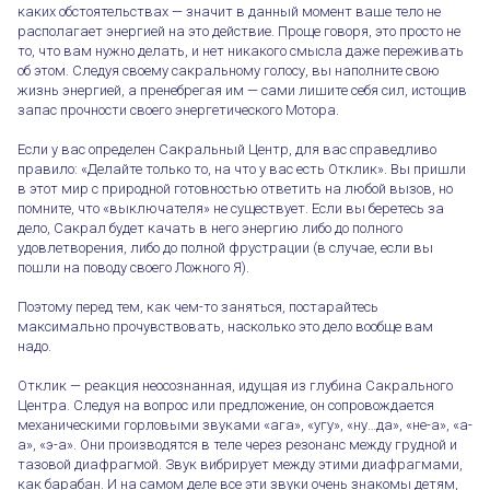
каких обстоятельствах — значит в данный момент ваше тело не
располагает энергией на это действие. Проще говоря, это просто не
то, что вам нужно делать, и нет никакого смысла даже переживать
об этом. Следуя своему сакральному голосу, вы наполните свою
жизнь энергией, а пренебрегая им — сами лишите себя сил, истощив
запас прочности своего энергетического Мотора.
Если у вас определен Сакральный Центр, для вас справедливо
правило: «Делайте только то, на что у вас есть Отклик». Вы пришли
в этот мир с природной готовностью ответить на любой вызов, но
помните, что «выключателя» не существует. Если вы беретесь за
дело, Сакрал будет качать в него энергию либо до полного
удовлетворения, либо до полной фрустрации (в случае, если вы
пошли на поводу своего Ложного Я).
Поэтому перед тем, как чем-то заняться, постарайтесь
максимально прочувствовать, насколько это дело вообще вам
надо.
Отклик — реакция неосознанная, идущая из глубина Сакрального
Центра. Следуя на вопрос или предложение, он сопровождается
механическими горловыми звуками «ага», «угу», «ну…да», «не-а», «а-
а», «э-а». Они производятся в теле через резонанс между грудной и
тазовой диафрагмой. Звук вибрирует между этими диафрагмами,
как барабан. И на самом деле все эти звуки очень знакомы детям,