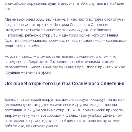
ближайшем окружении. Будьте уверены, в 90% случаев вы найдете
его.
Мы не выбираем обуславливание. И как часто встречаются случаи,
когда человек с открытым Центром Солнечного Сплетения
отождествляет себя с эмоциями значимых для него близких.
Например, ребенок с открытым Центром Солнечного Сплетения
будет в прямом смысле переживать негативные эмоции ссорящихся
родителей «на себе».
Но есть и выход — отождествляться не с эмоциями, а с тем, что
определено в Бодиграфе. Это позволит собственными силами
переработать негативные переживания прошлого и принять их как
трудные жизненные уроки.
Ложное Я открытого Центра Солнечного Сплетения
Большинство людей вокруг нас демонстрируют «маску», тогда как
на самом деле находятся совершенно в другом эмоциональном
состоянии. К лицу человека с открытым СС практически приросло
выражение «у меня все хорошо» и фальшивая улыбка. Дело в том,
что с самого первого вдоха в своей жизни этот человек чувствует
себя также, как его окружение.