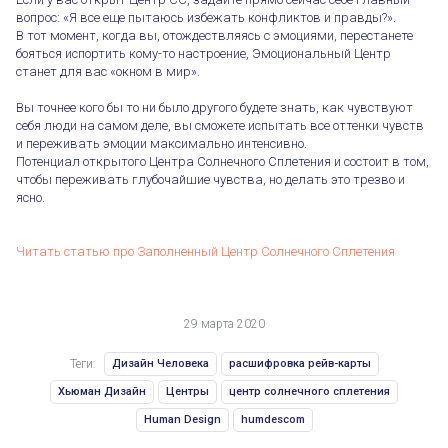
вопрос: «Я все еще пытаюсь избежать конфликтов и правды?».
В тот момент, когда вы, отождествляясь с эмоциями, перестанете
бояться испортить кому-то настроение, Эмоциональный Центр
станет для вас «окном в мир».
Вы точнее кого бы то ни было другого будете знать, как чувствуют
себя люди на самом деле, вы сможете испытать все оттенки чувств
и переживать эмоции максимально интенсивно.
Потенциал открытого Центра Солнечного Сплетения и состоит в том,
чтобы переживать глубочайшие чувства, но делать это трезво и
ясно.
Читать статью про Заполненный Центр Солнечного Сплетения
29 марта 2020
Теги:
Дизайн Человека
расшифровка рейв-карты
Хьюман Дизайн
Центры
центр солнечного сплетения
Human Design
humdescom