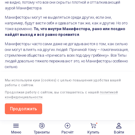
не видно, потому что все они скрыты плотной и отталкивающей
аурой Манифестора.
Манифесторы могут не выделяться среди других, если они,
например, будут вести себя и одеваться так же, как и другие. Но это
тоже временно.
То, что внутри Манифестора, рано или поздно
найдёт выход и всё равно проявится
.
Манифесторы часто сами даже не догадываются о том, как сильно
они могут влиять на других людей. Причиной тому – гомогенизация,
стремление общества «причесать всех под одну гребёнку». Все Типы
людей довольно тяжело переживают это, но Манифесторы особенно
сильно.
Тем не менее в реальности именно Манифесторы, однажды просто с
Мы используем куки (cookies) с целью повышения удобства вашей
кем-то поговорив, способны оставить о себе память на долгие годы.
работы с сайтом.
Произведённое ими энергетическое влияние и впечатление о них
Продолжая работу с сайтом, вы соглашаетесь с нашей
политикой
словно живёт вне времени.
конфиденциальности
.
Продолжить
Пословица «Слово не воробей: вылетит – не поймаешь»
Продолжить в приложении
Открыть
придумана как будто специально для них.
Меню
Транзиты
Расчёт
Купить
Войти