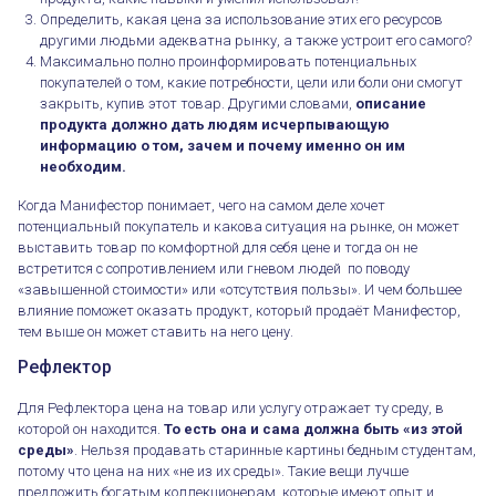
Определить, какая цена за использование этих его ресурсов
другими людьми адекватна рынку, а также устроит его самого?
Максимально полно проинформировать потенциальных
покупателей о том, какие потребности, цели или боли они смогут
закрыть, купив этот товар. Другими словами,
описание
продукта должно дать людям исчерпывающую
информацию о том, зачем и почему именно он им
необходим.
Когда Манифестор понимает, чего на самом деле хочет
потенциальный покупатель и какова ситуация на рынке, он может
выставить товар по комфортной для себя цене и тогда он не
встретится с сопротивлением или гневом людей по поводу
«завышенной стоимости» или «отсутствия пользы». И чем большее
влияние поможет оказать продукт, который продаёт Манифестор,
тем выше он может ставить на него цену.
Рефлектор
Как понять, сколько стоит ваша энергия?
Для Рефлектора цена на товар или услугу отражает ту среду, в
которой он находится.
То есть она и сама должна быть «из этой
среды»
. Нельзя продавать старинные картины бедным студентам,
потому что цена на них «не из их среды». Такие вещи лучше
предложить богатым коллекционерам, которые имеют опыт и