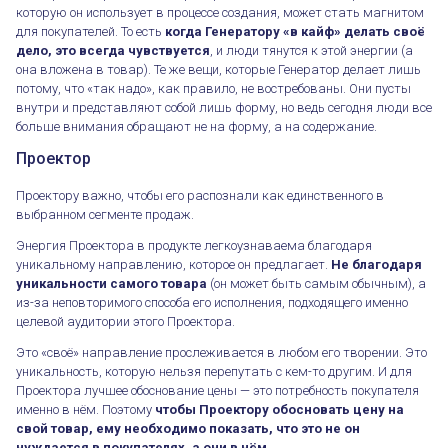
которую он использует в процессе создания, может стать магнитом
для покупателей. То есть
когда Генератору «в кайф» делать своё
дело, это всегда чувствуется
, и люди тянутся к этой энергии (а
она вложена в товар). Те же вещи, которые Генератор делает лишь
потому, что «так надо», как правило, не востребованы. Они пусты
внутри и представляют собой лишь форму, но ведь сегодня люди все
больше внимания обращают не на форму, а на содержание.
Проектор
Проектору важно, чтобы его распознали как единственного в
выбранном сегменте продаж.
Энергия Проектора в продукте легкоузнаваема благодаря
уникальному направлению, которое он предлагает.
Не благодаря
уникальности самого товара
(он может быть самым обычным), а
из-за неповторимого способа его исполнения, подходящего именно
целевой аудитории этого Проектора.
Это «своё» направление прослеживается в любом его творении. Это
уникальность, которую нельзя перепутать с кем-то другим. И для
Проектора лучшее обоснование цены — это потребность покупателя
именно в нём. Поэтому
чтобы Проектору обосновать цену на
свой товар, ему необходимо показать, что это не он
нуждается в покупателях, а они в нём
.