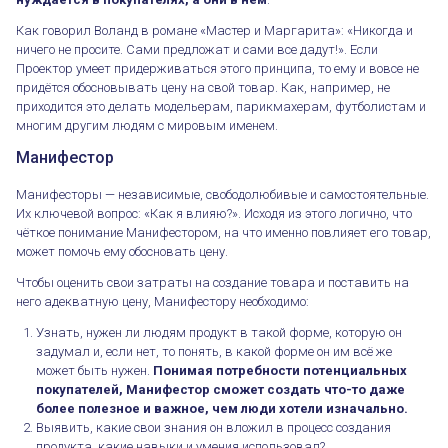
Как говорил Воланд в романе «Мастер и Маргарита»: «Никогда и
ничего не просите. Сами предложат и сами все дадут!». Если
Проектор умеет придерживаться этого принципа, то ему и вовсе не
придётся обосновывать цену на свой товар. Как, например, не
приходится это делать модельерам, парикмахерам, футболистам и
многим другим людям с мировым именем.
Манифестор
Манифесторы — независимые, свободолюбивые и самостоятельные.
Их ключевой вопрос: «Как я влияю?». Исходя из этого логично, что
чёткое понимание Манифестором, на что именно повлияет его товар,
может помочь ему обосновать цену.
Чтобы оценить свои затраты на создание товара и поставить на
него адекватную цену, Манифестору необходимо:
Узнать, нужен ли людям продукт в такой форме, которую он
задумал и, если нет, то понять, в какой форме он им всё же
может быть нужен.
Понимая потребности потенциальных
покупателей, Манифестор сможет создать что-то даже
более полезное и важное, чем люди хотели изначально.
Выявить, какие свои знания он вложил в процесс создания
продукта, какие навыки и умения использовал?