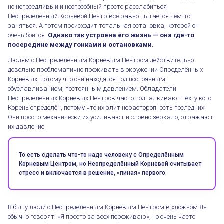
но непоседливый и неспособный просто расслабиться
Неопределённый Корневой Центр всё равно пытается чем-то
заняться. А потом происходит тотальная остановка, которой он
очень боится.
Однако так устроена его жизнь — она где-то
посередине между гонками и остановками.
Людям с Неопределённым Корневым Центром действительно
довольно проблематично проживать в окружении Определённых
Корневых, потому что они находятся под постоянным
обуславливанием, постоянным давлением. Обладатели
Неопределённых Корневых Центров часто подталкивают тех, у кого
Корень определён, потому что их злит нерасторопность последних.
Они просто механически их усиливают и словно зеркало, отражают
их давление.
То есть сделать что-то надо человеку с Определённым
Корневым Центром, но Неопределённый Корневой считывает
стресс и включается в решение, «пиная» первого.
В быту люди с Неопределённым Корневым Центром в «ложном Я»
обычно говорят: «Я просто за всех переживаю», но очень часто