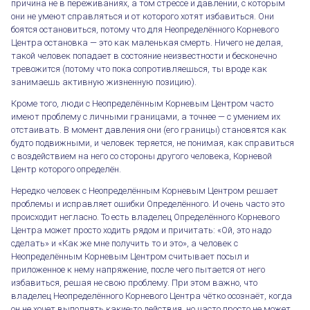
причина не в переживаниях, а том стрессе и давлении, с которым
они не умеют справляться и от которого хотят избавиться. Они
боятся остановиться, потому что для Неопределённого Корневого
Центра остановка — это как маленькая смерть. Ничего не делая,
такой человек попадает в состояние неизвестности и бесконечно
тревожится (потому что пока сопротивляешься, ты вроде как
занимаешь активную жизненную позицию).
Кроме того, люди с Неопределённым Корневым Центром часто
имеют проблему с личными границами, а точнее — с умением их
отстаивать. В момент давления они (его границы) становятся как
будто подвижными, и человек теряется, не понимая, как справиться
с воздействием на него со стороны другого человека, Корневой
Центр которого определён.
Нередко человек с Неопределённым Корневым Центром решает
проблемы и исправляет ошибки Определённого. И очень часто это
происходит негласно. То есть владелец Определённого Корневого
Центра может просто ходить рядом и причитать: «Ой, это надо
сделать» и «Как же мне получить то и это», а человек с
Неопределённым Корневым Центром считывает посыл и
приложенное к нему напряжение, после чего пытается от него
избавиться, решая не свою проблему. При этом важно, что
владелец Неопределённого Корневого Центра чётко осознаёт, когда
он не хочет выполнять какие-то действия, но часто просто не может