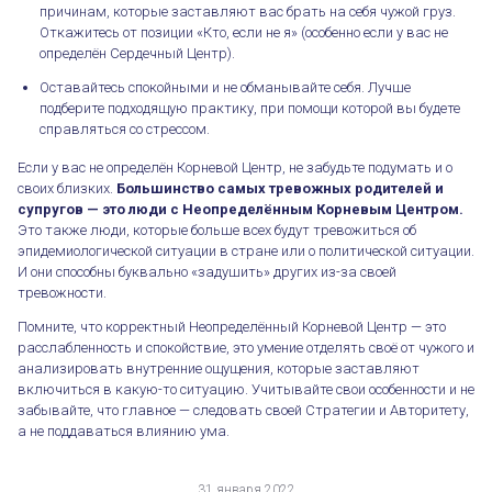
причинам, которые заставляют вас брать на себя чужой груз.
Откажитесь от позиции «Кто, если не я» (особенно если у вас не
определён Сердечный Центр).
Оставайтесь спокойными и не обманывайте себя. Лучше
подберите подходящую практику, при помощи которой вы будете
справляться со стрессом.
Если у вас не определён Корневой Центр, не забудьте подумать и о
своих близких.
Большинство самых тревожных родителей и
супругов — это люди с Неопределённым Корневым Центром.
Это также люди, которые больше всех будут тревожиться об
Жизнь с Неопределённым Корневым Центром
эпидемиологической ситуации в стране или о политической ситуации.
И они способны буквально «задушить» других из-за своей
тревожности.
Помните, что корректный Неопределённый Корневой Центр — это
расслабленность и спокойствие, это умение отделять своё от чужого и
анализировать внутренние ощущения, которые заставляют
включиться в какую-то ситуацию. Учитывайте свои особенности и не
забывайте, что главное — следовать своей Стратегии и Авторитету,
а не поддаваться влиянию ума.
31 января 2022