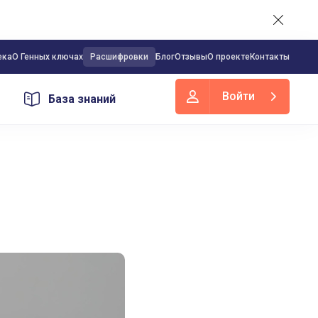
ека
О Генных ключах
Расшифровки
Блог
Отзывы
О проекте
Контакты
Войти
База знаний