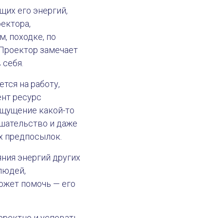
их его энергий,
ектора,
, походке, по
 Проектор замечает
 себя.
тся на работу,
ент ресурс
ощущение какой-то
ешательство и даже
ых предпосылок.
яния энергий других
людей,
может помочь — его
рректно и успевать