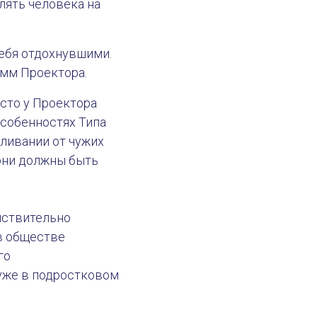
лять человека на
себя отдохнувшими.
емм Проектора.
сто у Проектора
особенностях Типа
вливании от чужих
они должны быть
ействительно
 в обществе
го
 уже в подростковом