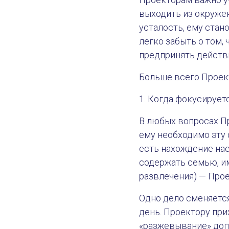
выходить из окруже
усталость, ему стан
легко забыть о том,
предпринять действи
Больше всего Проект
1. Когда фокусирует
В любых вопросах Пр
ему необходимо эту 
есть нахождение нае
содержать семью, им
развлечения) — Прое
Одно дело сменяется
день. Проектору пр
«разжевывание» доп