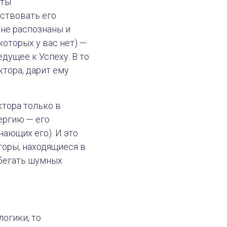
рты
вствовать его
 не распознаны и
оторых у вас нет) —
едущее к Успеху. В то
тора, дарит ему
тора только в
ергию — его
нающих его). И это
торы, находящиеся в
збегать шумных
логики, то