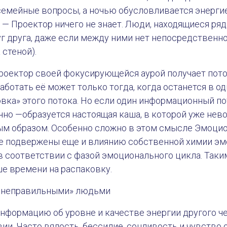
семейные вопросы, а ночью обусловливается энергией
е — Проектор ничего не знает. Люди, находящиеся ряд
г друга, даже если между ними нет непосредственно
а стеной).
Проектор своей фокусирующейся аурой получает пот
работать её может только тогда, когда останется в о
вка» этого потока. Но если один информационный п
но —образуется настоящая каша, в которой уже нев
ым образом. Особенно сложно в этом смысле Эмоц
е подвержены еще и влиянию собственной химии эм
 соответствии с фазой эмоционального цикла. Так
е времени на распаковку.
с «неправильными» людьми
нформацию об уровне и качестве энергии другого че
вии. Часто вялость, бессилие, сонливость и чувство