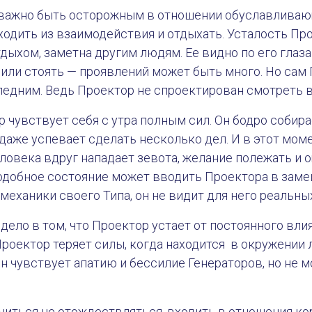
важно быть осторожным в отношении обуславливающ
одить из взаимодействия и отдыхать. Усталость Про
ыхом, заметна другим людям. Ее видно по его глазам
 или стоять — проявлений может быть много. Но сам
едним. Ведь Проектор не спроектирован смотреть в
 чувствует себя с утра полным сил. Он бодро собирае
 даже успевает сделать несколько дел. И в этот мом
еловека вдруг нападает зевота, желание полежать и 
Подобное состояние может вводить Проектора в зам
я механики своего Типа, он не видит для него реальн
дело в том, что Проектор устает от постоянного вли
Проектор теряет силы, когда находится в окружении 
н чувствует апатию и бессилие Генераторов, но не 
иться не отождествляться, входить в отношения ко