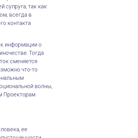
 супруга, так как
ом, всегда в
го контакта
ок информации о
диночестве. Тогда
оток сменяется
озможно что-то
иональным
оциональной волны,
им Проекторам
ловека, ее
 опустошенности