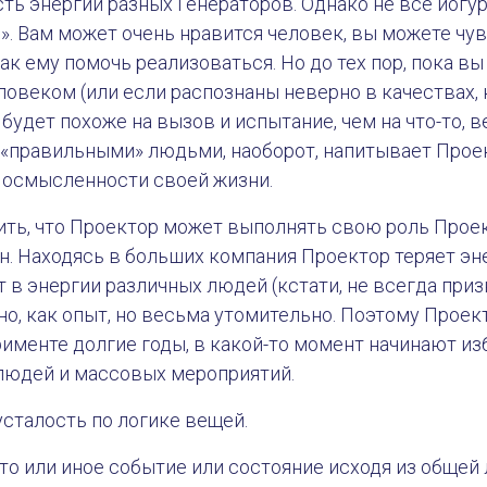
сть энергии разных Генераторов. Однако не все йогу
. Вам может очень нравится человек, вы можете чу
ак ему помочь реализоваться. Но до тех пор, пока вы
овеком (или если распознаны неверно в качествах, к
удет похоже на вызов и испытание, чем на что-то, в
 «правильными» людьми, наоборот, напитывает Проек
 осмысленности своей жизни.
ить, что Проектор может выполнять свою роль Проек
н. Находясь в больших компания Проектор теряет эн
 в энергии различных людей (кстати, не всегда приз
о, как опыт, но весьма утомительно. Поэтому Проек
именте долгие годы, в какой-то момент начинают и
 людей и массовых мероприятий.
усталость по логике вещей.
то или иное событие или состояние исходя из общей 