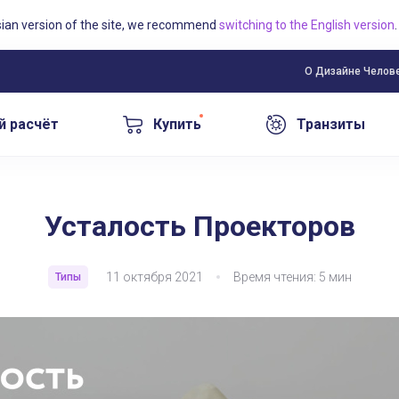
sian version of the site, we recommend
switching to the English version
.
О Дизайне Челов
й расчёт
Купить
Транзиты
Усталость Проекторов
11 октября 2021
Время чтения: 5 мин
Типы