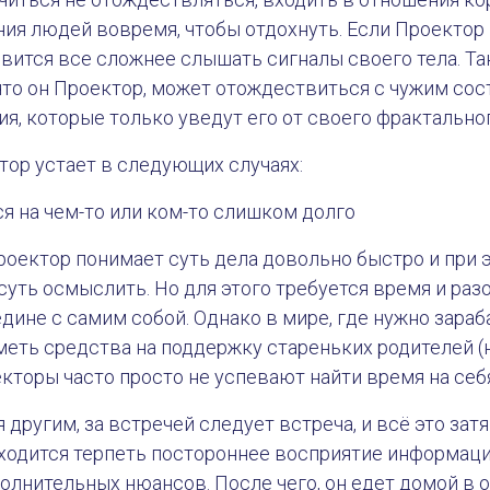
ния людей вовремя, чтобы отдохнуть. Если Проектор
овится все сложнее слышать сигналы своего тела. Т
 что он Проектор, может отождествиться с чужим сос
я, которые только уведут его от своего фрактальног
ор устает в следующих случаях:
ся на чем-то или ком-то слишком долго
оектор понимает суть дела довольно быстро и при э
суть осмыслить. Но для этого требуется время и ра
дине с самим собой. Однако в мире, где нужно зараб
еть средства на поддержку стареньких родителей (н
кторы часто просто не успевают найти время на себ
 другим, за встречей следует встреча, и всё это зат
иходится терпеть постороннее восприятие информаци
олнительных нюансов. После чего, он едет домой в