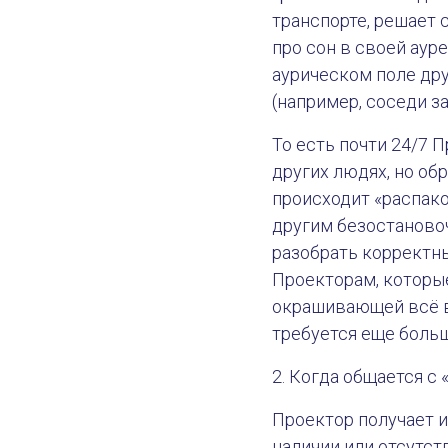
транспорте, решает 
про сон в своей аур
аурическом поле дру
(например, соседи з
То есть почти 24/7 
других людях, но об
происходит «распако
другим безостановоч
разобрать корректн
Проекторам, которы
окрашивающей всё в
требуется еще больш
2. Когда общается 
Проектор получает и
наличии или отсутст