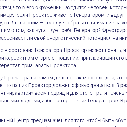
 тем, что в его окружении находится человек, котор
примеру, если Проектор живет с Генератором, и вдруг
удто бы лишним — следует обратить внимание на «с
ним о том, как чувствует себя Генератор? Фрустрир
рассеивает ли свой энергетический потенциал на и
ие в состояние Генератора, Проектор может понять, ч
ри корректном старте отношений, пригласивший его 
перестал признавать Проектора.
 у Проектора на самом деле не так много людей, кот
енно на них Проектор должен сфокусироваться. В р
ят «нравится» всем подряд и для этого тратят очень
ьными» людьми, забывая про своих Генераторов. В 
льный Центр предназначен для того, чтобы быть обу