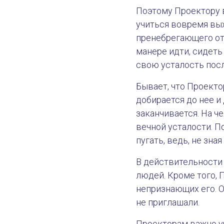
Поэтому Проектору 
учиться вовремя вых
пренебрегающего отд
манере идти, сидеть
свою усталость посл
Бывает, что Проектор
добирается до нее и
заканчивается. На ч
вечной усталости. 
пугать, ведь, не зна
В действительности 
людей. Кроме того, 
непризнающих его. О
не приглашали.
Проекторам важно уч