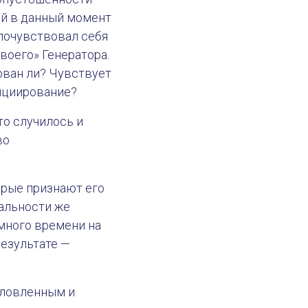
ый в данный момент
 почувствовал себя
воего» Генератора.
ован ли? Чувствует
нициирование?
то случилось и
во
орые признают его
еальности же
 много времени на
результате —
словленным и