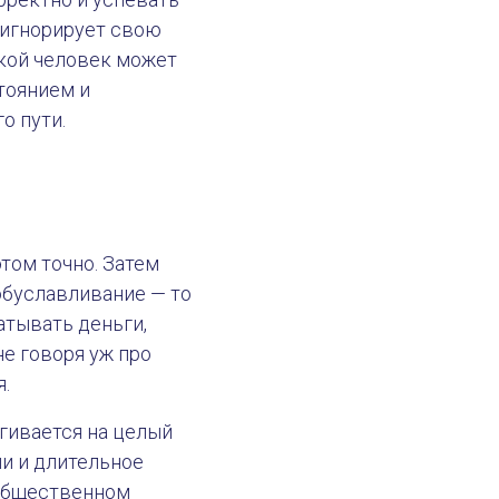
 игнорирует свою
акой человек может
тоянием и
о пути.
том точно. Затем
зобуславливание — то
атывать деньги,
е говоря уж про
я.
ягивается на целый
и и длительное
 общественном