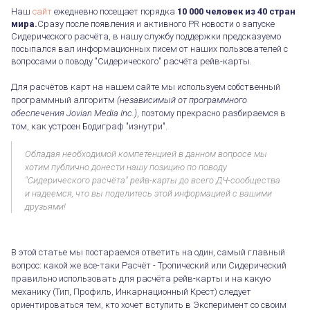
Наш
сайт
ежедневно посещает порядка
10 000 человек из 40 стран
мира.
Сразу после появления и активного PR новости о запуске
Сидерического расчёта, в нашу службу поддержки предсказуемо
посыпался вал информационных писем от наших пользователей с
вопросами о поводу "Сидерического" расчёта рейв-карты.
Для расчётов карт на нашем сайте мы используем собственный
программный алгоритм
(независимый от программного
обеспечения Jovian Media Inc.)
, поэтому прекрасно разбираемся в
том, как устроен Бодиграф "изнутри".
Обладая необходимой компетенцией в данном вопросе мы
хотим публично донести нашу позицию по поводу
"Сидерического расчёта" рейв-карты до всего ДЧ-сообщества
и надеемся, что вы поделитесь этой информацией с вашими
друзьями!
В этой статье мы постараемся ответить на один, самый главный
вопрос: какой же все-таки Расчёт - Тропический или Сидерический
правильно использовать для расчёта рейв-карты и на какую
механику (Тип, Профиль, Инкарнационный Крест) следует
ориентироваться тем, кто хочет вступить в Эксперимент со своим