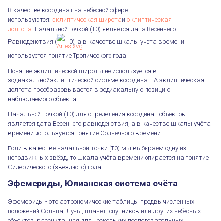
В качестве координат на небесной сфере
используются:
эклиптическая широта
и
эклиптическая
долгота
. Начальной Точкой (T0) является дата Весеннего
Равноденствия (
0), а в качестве шкалы учета времени
используется понятие Тропического года.
Понятие эклиптической широты не используется в
зодиакальнойэклиптической системе координат. А эклиптическая
долгота преобразовывается в зодиакальную позицию
наблюдаемого объекта.
Начальной точкой (T0) для определения координат объектов
является дата Весеннего равноденствия, а в качестве шкалы учёта
времени используется понятие Солнечного времени.
Если в качестве начальной точки (T0) мы выбираем одну из
неподвижных звёзд, то шкала учёта времени опирается на понятие
Сидерического (звездного) года.
Эфемериды, Юлианская система счёта
Эфемериды - это астрономические таблицы предвычисленных
положений Солнца, Луны, планет, спутников или других небесных
объектов, рассчитанная для нескольких последовательных