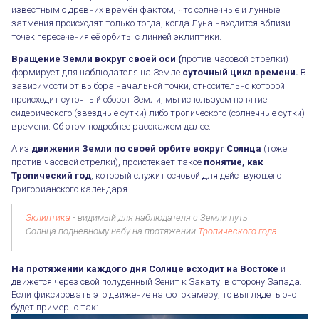
известным с древних времён фактом, что солнечные и лунные
затмения происходят только тогда, когда Луна находится вблизи
точек пересечения её орбиты с линией эклиптики.
Вращение Земли вокруг своей оси (
против часовой стрелки)
формирует для наблюдателя на Земле
суточный цикл времени.
В
зависимости от выбора начальной точки, относительно которой
происходит суточный оборот Земли, мы используем понятие
сидерического (звёздные сутки) либо тропического (солнечные сутки)
времени. Об этом подробнее расскажем далее.
А из
движения Земли по своей орбите вокруг Солнца
(тоже
против часовой стрелки), проистекает такое
понятие, как
Тропический год
, который служит основой для действующего
Григорианского календаря.
Эклиптика
- видимый для наблюдателя с Земли путь
Солнца подневному небу на протяжении
Тропического года
.
На протяжении каждого дня Солнце всходит на Востоке
и
движется через свой полуденный Зенит к Закату, в сторону Запада.
Если фиксировать это движение на фотокамеру, то выглядеть оно
будет примерно так: