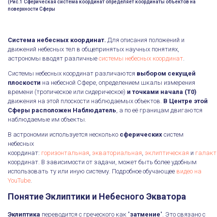
(Рис.1 Сферическая система координат определяет координаты объектов на
поверхности Сферы
Система небесных координат.
Для описания положений и
движений небесных тел в общепринятых научных понятиях,
астрономы вводят различные
системы небесных координат
.
Системы небесных координат различаются
выбором секущей
плоскости
на небесной Сфере, определением шкалы измерения
времени (тропическое или сидерическое)
и точками начала (T0)
движения на этой плоскости наблюдаемых объектов.
В Центре этой
Сферы расположен Наблюдатель
, а по её границам двигаются
наблюдаемые им объекты.
В астрономии используется несколько
сферических
систем
небесных
координат:
горизонтальная
,
экваториальная
,
эклиптическая
и
галакт
координат. В зависимости от задачи, может быть более удобным
использовать ту или иную систему. Подробное обучающее
видео на
YouTube
.
Понятие Эклиптики и Небесного Экватора
Эклиптика
переводится с греческого как "
затмение
". Это связано с