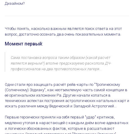
Дизайном?
Чтобы понять, насколько важным является поиск ответа на этот
вопрос, достаточно осознать два очень показательных момента.
Момент первый:
Сама постановка вопроса таким образом (какой расчёт
является верным?) вполне предсказуемо расколола ДЧ-
профессионалов на два противоположных лагеря...
Одни стали яро защищать расчёт рейв-карты по "Тропическому
(Солнечному) Зодиаку", как неотъемлемую часть самой концепции в
её оригинальном изложении Ра. Другие начали копаться в
технических аспектах построения астрологических натальных карт и
искать различия между Ведической и Западной Астрологией...
Первые героически приняли на себя первый "удар" критиков,
медленно утопая в нарастающей с каждым днём волне адекватных
и логически обоснованных фактов, которые в расшатывают