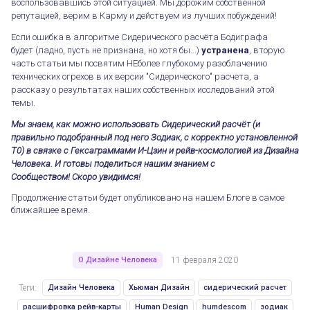
воспользовавшись этой ситуацией. Мы дорожим собственной
репутацией, верим в Карму и действуем из лучших побуждений!
Если ошибка в алгоритме Сидерического расчёта Бодиграфа
будет (ладно, пусть не признана, но хотя бы...)
устранена
, вторую
часть статьи мы посвятим НЕболее глубокому разоблачению
технических огрехов в их версии "Сидерического" расчета, а
рассказу о результатах наших собственных исследований этой
темы.
Сидерический расчёт в Дизайне Человека. Ч 1
Мы знаем, как можно использовать Сидерический расчёт (и
правильно подобранный под него Зодиак, с корректно установленной
T0) в связке с Гексаграммами И-Цзин и рейв-космологией из Дизайна
Человека. И готовы поделиться нашим знанием с
Сообществом!
Скоро увидимся!
Продолжение статьи будет опубликовано на нашем Блоге в самое
ближайшее время.
О Дизайне Человека
11 февраля 2020
Теги:
Дизайн Человека
Хьюман Дизайн
сидерический расчет
расшифровка рейв-карты
Human Design
humdescom
зодиак