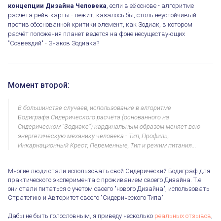
концепции Дизайна Человека
, если в её основе - алгоритме
расчёта рейв-карты - лежит, казалось бы, столь неустойчивый
против обоснованной критики элемент, как Зодиак, в котором
расчёт положения планет ведется на фоне несуществующих
"Созвездий" - Знаков Зодиака?
Момент второй:
В большинстве случаев, использование в алгоритме
Бодиграфа Сидерического расчёта (основанного на
Сидерическом "Зодиаке") кардинальным образом меняет всю
энергетическую механику человека - Тип, Профиль,
Инкарнационный Крест, Переменные, Тип и режим питания...
Многие люди стали использовать свой Сидерический Бодиграф для
практического эксперимента с проживанием своего Дизайна. Т.е.
они стали питаться с учетом своего "нового Дизайна", использовать
Стратегию и Авторитет своего "Сидерического Типа".
Дабы не быть голословным, я приведу несколько
реальных отзывов
,