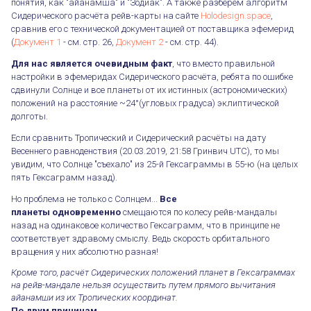
понятия, как "айанамша" и "Зодиак". А также разберём алгоритм
Сидерического расчёта рейв-карты на сайте
Holodesign.space
,
сравнив его с технической документацией от поставщика эфемерид
(
Документ 1
- см. стр. 26,
Документ 2
- см. стр. 44).
Для нас является очевидным факт
, что вместо правильной
настройки в эфемеридах Сидерического расчёта, ребята по ошибке
сдвинули Солнце и все планеты от их истинных (астрономических)
положений на расстояние ~24°(угловых градуса) эклиптической
долготы.
Если сравнить Тропический и Сидерический расчёты на дату
Весеннего равноденствия (20.03.2019, 21:58 Гринвич UTC), то мы
увидим, что Солнце "съехало" из 25-й Гексаграммы в 55-ю (на целых
пять Гексаграмм назад).
Но проблема не только с Солнцем...
Все
планеты одновременно
смещаются по колесу рейв-мандалы
назад на одинаковое количество Гексаграмм, что в принципе не
соответствует здравому смыслу. Ведь скорость орбитального
вращения у них абсолютно разная!
Кроме того, расчёт Сидерических положений планет в Гексаграммах
на рейв-мандале нельзя осуществить путем прямого вычитания
айанамши из их Тропических координат.
По двум причинам.