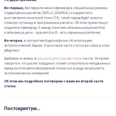
Во-первых,
без переключения эфемерид в специальные режимы
Сидерических расчётов (SEFLG_SIDEREAL) и корректного
выставления начальной точки (Т0), такой подход будет вносить
сложную путаницу в программные расчёты. Об этом прямо пишут
создатели эфемерид. А между понятием айанамша(ayanamsha)
и айанамша даты - ayanamsha (t) - есть серьезные различия.
Во-вторых
, в алгоритме Бодиграфа мы НЕ используем
астрологический Зодиак. И во второй части статьи вы сами в этом
убедитесь!
Вдобавок ко всему, в
мануале для разработчиков
на стр. 36 прямо
говорится, что расчёт координат планет относительно неподвижных
звёзд не отличается безупречной точностью в виду погрешности
астрономических измерений.
Об этом мы подробнее поговорим с вами во второй части
статьи.
Постскриптум…