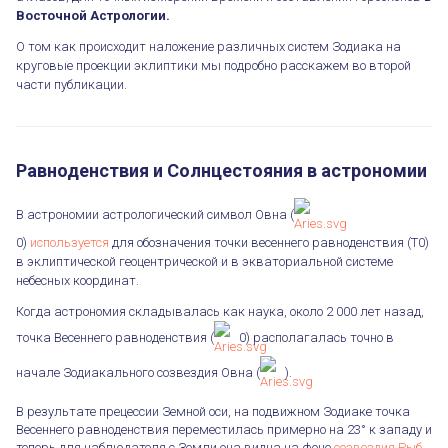
Восточной Астрологии.
О том как происходит наложение различных систем Зодиака на
круговые проекции эклиптики мы подробно расскажем во второй
части публикации.
Равноденствия и Солнцестояния в астрономии
В астрономии астрологический символ Овна (
0)
используется
для обозначения точки весеннего равноденствия (T0)
в эклиптической геоцентрической и в экваториальной системе
небесных координат.
Когда астрономия складывалась как наука, около 2 000 лет назад,
точка Весеннего равноденствия (
0) располагалась точно в
начале Зодиакального созвездия Овна (
).
В результате прецессии Земной оси, на подвижном Зодиаке точка
Весеннего равноденствия переместилась примерно на 23° к западу и
теперь для наблюдателя с Земли она видна на фоне
созвездия Рыб
.