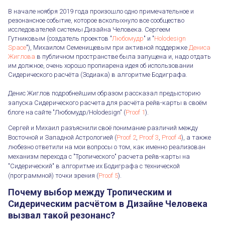
В начале ноября 2019 года произошло одно примечательное и
резонансное событие, которое всколыхнуло все сообщество
исследователей системы Дизайна Человека. Сергеем
Гутниковым (создатель проектов "
Любомудр
" и "
Holodesign
Space
"), Михаилом Семенищевым при активной поддержке
Дениса
Жиглова
в публичном пространстве была запущена и, надо отдать
им должное, очень хорошо пропиарена идея об использовании
Сидерического расчёта (Зодиака) в алгоритме Бодиграфа.
Денис Жиглов подробнейшим образом рассказал предысторию
запуска Сидерического расчета для расчёта рейв-карты в своём
блоге на сайте "Любомудр/Holodesign" (
Proof 1
).
Сергей и Михаил разъяснили своё понимание различий между
Восточной и Западной Астрологией (
Proof 2
,
Proof 3
,
Proof 4
), а также
любезно ответили на мои вопросы о том, как именно реализован
механизм перехода с "Тропического" расчета рейв-карты на
"Сидерический" в алгоритме их Бодиграфа с технической
(программной) точки зрения (
Proof 5
).
Почему выбор между Тропическим и
Сидерическим расчётом в Дизайне Человека
вызвал такой резонанс?