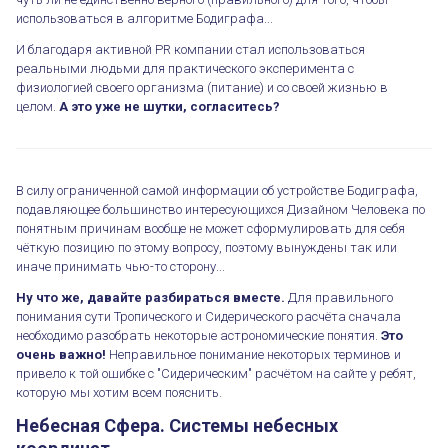
использоваться в алгоритме Бодиграфа...
И благодаря активной PR компании стал использоваться
реальными людьми для практического эксперимента с
физиологией своего организма (питание) и со своей жизнью в
целом.
А это уже не шутки, согласитесь?
В силу ограниченной самой информации об устройстве Бодиграфа,
подавляющее большинство интересующихся Дизайном Человека по
понятным причинам вообще не может сформулировать для себя
чёткую позицию по этому вопросу, поэтому вынуждены так или
иначе принимать чью-то сторону...
Ну что же, давайте разбираться вместе.
Для правильного
понимания сути Тропического и Сидерического расчёта сначала
необходимо разобрать некоторые астрономические понятия.
Это
очень важно!
Неправильное понимание некоторых терминов и
привело к той ошибке с "Сидерическим" расчётом на сайте у ребят,
которую мы хотим всем пояснить.
Небесная Сфера. Системы небесных