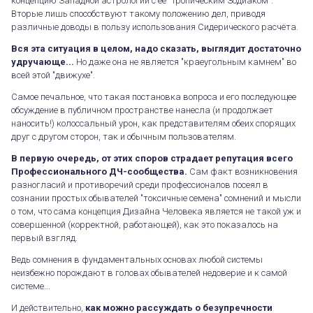
концепцию Западной астрологии с её "Тропическим Зодиаком".
Вторые лишь способствуют такому положению дел, приводя
различные доводы в пользу использования Сидерического расчёта.
Вся эта ситуация в целом, надо сказать, выглядит достаточно
удручающе...
Но даже она не является "краеугольным камнем" во
всей этой "движухе".
Самое печальное, что такая постановка вопроса и его последующее
обсуждение в публичном пространстве нанесла (и продолжает
наносить!) колоссальный урон, как представителям обеих спорящих
друг с другом сторон, так и обычным пользователям.
В первую очередь, от этих споров страдает репутация всего
Профессионального ДЧ-сообщества.
Сам факт возникновения
разногласий и противоречий среди профессионалов посеял в
сознании простых обывателей "токсичные семена" сомнений и мысли
о том, что сама концепция Дизайна Человека является не такой уж и
совершенной (корректной, работающей), как это показалось на
первый взгляд.
Ведь сомнения в фундаментальных основах любой системы
неизбежно порождают в головах обывателей недоверие и к самой
системе...
И действительно,
как можно рассуждать о безупречности