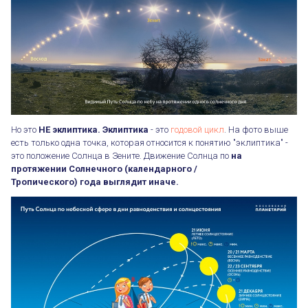
Но это
НЕ эклиптика.
Эклиптика
- это
годовой цикл
. На фото выше
есть только одна точка, которая относится к понятию "эклиптика" -
это положение Солнца в Зените. Движение Солнца по
на
протяжении Солнечного (календарного /
Тропического) года выглядит иначе.