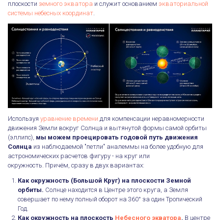
плоскости
земного экватора
и служит основанием
экваториальной
системы небесных координат
.
Используя
уравнение времени
для компенсации неравномерности
движения Земли вокруг Солнца и вытянутой формы самой орбиты
(эллипс),
мы можем проецировать годовой путь движения
Солнца
из наблюдаемой "петли" аналеммы на более удобную для
астрономических расчетов фигуру - на круг или
окружность. Причём, сразу в двух вариантах:
Как окружность (Большой Круг) на плоскости Земной
орбиты.
Солнце находится в Центре этого круга, а Земля
совершает по нему полный оборот на 360° за один Тропический
Год.
Как окружность на плоскость
Небесного экватора
.
В центре