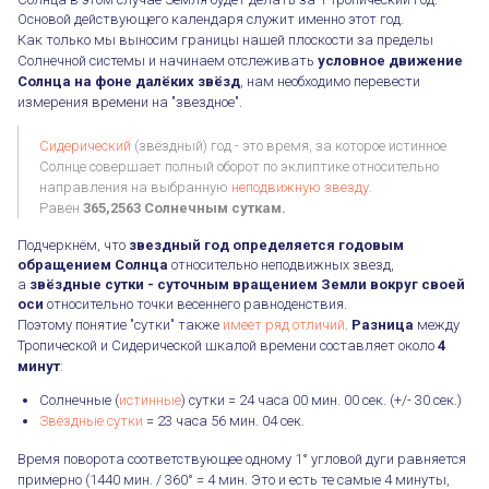
Основой действующего календаря служит именно этот год.
Как только мы выносим границы нашей плоскости за пределы
Солнечной системы и начинаем отслеживать
условное движение
Солнца на фоне далёких звёзд
, нам необходимо перевести
измерения времени на "звездное".
Сидерический
(звёздный) год - это время, за которое истинное
Солнце совершает полный оборот по эклиптике относительно
направления на выбранную
неподвижную звезду
.
Равен
365,2563 Солнечным суткам.
Подчеркнём, что
звездный год определяется годовым
обращением Солнца
относительно неподвижных звезд,
а
звёздные сутки - суточным вращением Земли вокруг своей
оси
относительно точки весеннего равноденствия.
Поэтому понятие "сутки" также
имеет ряд отличий
.
Разница
между
Тропической и Сидерической шкалой времени составляет около
4
минут
:
Солнечные (
истинные
) сутки = 24 часа 00 мин. 00 сек. (+/- 30 сек.)
Звёздные сутки
= 23 часа 56 мин. 04 сек.
Время поворота соответствующее одному 1° угловой дуги равняется
примерно (1440 мин. / 360° = 4 мин. Это и есть те самые 4 минуты,