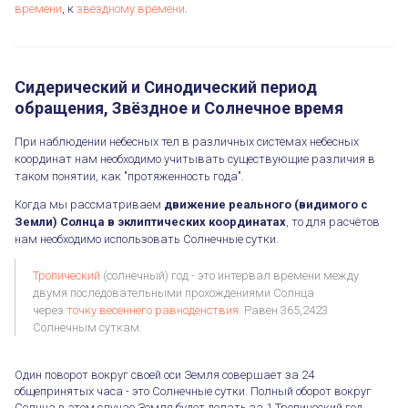
времени
, к
звездному времени
.
Сидерический и Синодический период
обращения, Звёздное и Солнечное время
При наблюдении небесных тел в различных системах небесных
координат нам необходимо учитывать существующие различия в
таком понятии, как "протяженность года".
Когда мы рассматриваем
движение реального (видимого с
Земли) Солнца в эклиптических координатах
, то для расчётов
нам необходимо использовать Солнечные сутки.
Тропический
(солнечный) год - это интервал времени между
двумя последовательными прохождениями Солнца
через
точку весеннего равноденствия
. Равен 365,2423
Солнечным суткам.
Один поворот вокруг своей оси Земля совершает за 24
общепринятых часа - это Солнечные сутки. Полный оборот вокруг
Солнца в этом случае Земля будет делать за 1 Тропический год.