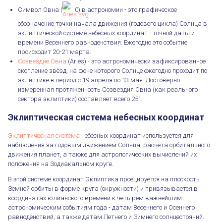
Символ Овна (
0) в астрономии - это графическое
обозначение точки начала движения (годового цикла) Солнца в
эклиптической системе небесных координат - точной даты и
времени Весеннего равноденствия. Ежегодно это событие
происходит 20-21 марта.
Созвездие Овна
(Aries) - это астрономически зафиксированное
скопление звёзд, на фоне которого Солнце ежегодно проходит по
эклиптике в период с 19 апреля по 13 мая. Достоверно
измеренная протяженность Созвездия Овна (как реального
сектора эклиптики) составляет всего 25°.
Эклиптическая система небесных координат
Эклиптическая система
небесных координат используется для
наблюдения за годовым движением Солнца, расчёта орбитального
движения планет, а также для астрологических вычислений их
положения на Зодиакальном круге.
В этой системе координат Эклиптика проецируется на плоскость
Земной орбиты в форме круга (окружности) и привязывается в
координатах юлианского времени к четырём важнейшим
астрономическим событиям года - датам Весеннего и Осеннего
равноденствий, а также датам Летнего и Зимнего солнцестояний.