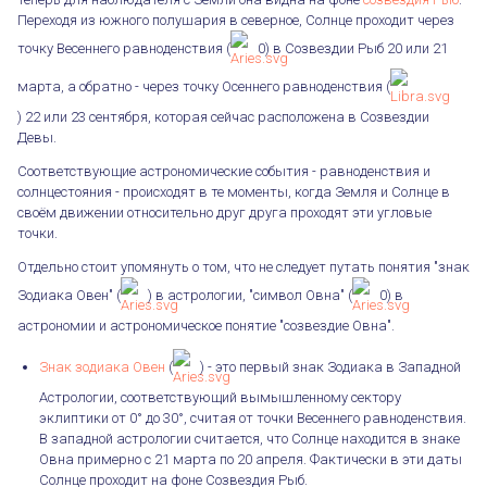
Переходя из южного полушария в северное, Солнце проходит через
точку Весеннего равноденствия (
0) в Созвездии Рыб 20 или 21
марта, а обратно - через точку Осеннего равноденствия (
) 22 или 23 сентября, которая сейчас расположена в Созвездии
Девы.
Соответствующие астрономические события - равноденствия и
солнцестояния - происходят в те моменты, когда Земля и Солнце в
своём движении относительно друг друга проходят эти угловые
точки.
Отдельно стоит упомянуть о том, что не следует путать понятия "знак
Зодиака Овен" (
) в астрологии, "символ Овна" (
0) в
астрономии и астрономическое понятие "созвездие Овна".
Знак зодиака Овен
(
) - это первый знак Зодиака в Западной
Астрологии, соответствующий вымышленному сектору
эклиптики от 0° до 30°, считая от точки Весеннего равноденствия.
В западной астрологии считается, что Солнце находится в знаке
Овна примерно с 21 марта по 20 апреля. Фактически в эти даты
Солнце проходит на фоне Созвездия Рыб.