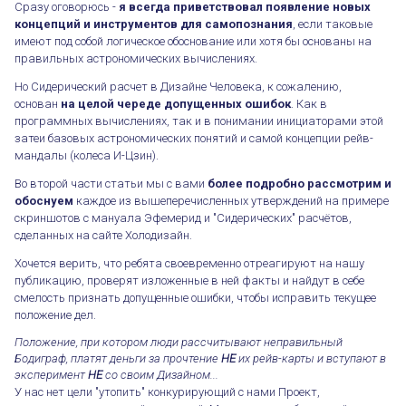
Сразу оговорюсь -
я всегда приветствовал появление новых
концепций и инструментов для самопознания
, если таковые
имеют под собой логическое обоснование или хотя бы основаны на
правильных астрономических вычислениях.
Но Сидерический расчет в Дизайне Человека, к сожалению,
основан
на целой череде допущенных ошибок
. Как в
программных вычислениях, так и в понимании инициаторами этой
затеи базовых астрономических понятий и самой концепции рейв-
мандалы (колеса И-Цзин).
Во второй части статьи мы с вами
более подробно рассмотрим и
обоснуем
каждое из вышеперечисленных утверждений на примере
скриншотов с мануала Эфемерид и "Сидерических" расчётов,
сделанных на сайте Холодизайн.
Хочется верить, что ребята своевременно отреагируют на нашу
публикацию, проверят изложенные в ней факты и найдут в себе
смелость признать допущенные ошибки, чтобы исправить текущее
положение дел.
Положение, при котором люди рассчитывают неправильный
Бодиграф, платят деньги за прочтение
НЕ
их рейв-карты и вступают в
эксперимент
НЕ
со своим Дизайном...
У нас нет цели "утопить" конкурирующий с нами Проект,