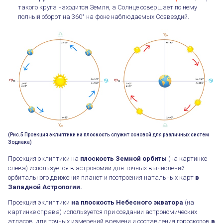
такого круга находится Земля, а Солнце совершает по нему
полный оборот на 360° на фоне наблюдаемых Созвездий.
(Рис.5 Проекция эклиптики на плоскость служит основой для различных систем
Зодиака)
Проекция эклиптики на
плоскость Земной орбиты
(на картинке
слева) используется в астрономии для точных вычислений
орбитального движения планет и построения натальных карт
в
Западной Астрологии.
Проекция эклиптики
на плоскость Небесного экватора
(на
картинке справа) используется при создании астрономических
атласов, для точных измерений времени и составления гороскопов
в