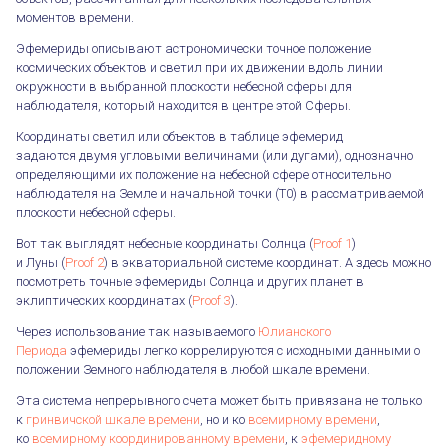
моментов времени.
Эфемериды описывают астрономически точное положение
космических объектов и светил при их движении вдоль линии
окружности в выбранной плоскости небесной сферы для
наблюдателя, который находится в центре этой Сферы.
Координаты светил или объектов в таблице эфемерид
задаются двумя угловыми величинами (или дугами), однозначно
определяющими их положение на небесной сфере относительно
наблюдателя на Земле и начальной точки (T0) в рассматриваемой
плоскости небесной сферы.
Вот так выглядят небесные координаты Солнца (
Proof 1
)
и Луны (
Proof 2
) в экваториальной системе координат. А здесь можно
посмотреть точные эфемериды Солнца и других планет в
эклиптических координатах (
Proof 3
).
Через использование так называемого
Юлианского
Периода
эфемериды легко коррелируются с исходными данными о
положении Земного наблюдателя в любой шкале времени.
Эта система непрерывного счета может быть привязана не только
к
гринвичской шкале времени
, но и ко
всемирному времени
,
ко
всемирному координированному времени
, к
эфемеридному