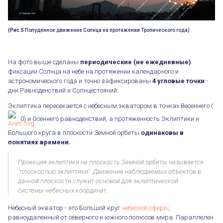
(Рис.5
Полуденное движение Солнца на протяжении Тропического года)
На фото выше сделаны
периодические (не ежедневные)
фиксации Солнца на небе на протяжении календарного и
астрономического года и точно зафиксированы
4 угловые точки
-
дни Равноденствий и Солнцестояний.
Эклиптика пересекается с небесным экватором в точках Весеннего (
0) и Осеннего равноденствий, а протяженность Эклиптики и
Большого круга в плоскости Земной орбиты
одинаковы в
понятиях времени.
Проекция эклиптики на плоскость Земной орбиты называется
"плоскостью эклиптики". Движение наблюдаемых объектов в
данной плоскости служит основой для эклиптической
системы небесных координат.
Небесный экватор - это Большой круг
небесной сферы
,
равноудаленный от северного и южного полюсов мира. Параллелен