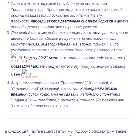
Эклиптика - это видимый путь Солнца на протяжении
Тропического года. Проекция эклиптики на плоскость земной
орбиты называется плоскостью эклиптики. На эту
плоскость
накладываются различные системы Зодиака
и другие
способы деления эклиптики на равные участки.
Для любой системы небесных координат, которая рассматривает
движение Солнца и Земли во времени на протяжении года
(эклиптическая, экваториальная), начальной точкой (T0) по
умолчанию являются дата и время Весеннего равноденствия (
0).
На дату 20-21 марта
эта точка в ночном небе находится
в
Созвездии Рыб.
Не следует путать эту точку со знаком Зодиака
Овен (
).
Астрономические понятия "Тропический" (Солнечный) и
"Сидерический" (Звёздный) относятся
к измерению шкалы
времени (
суток, года). Они не связаны напрямую с понятием
"Зодиака" и уж тем более, с расчётом "точного" (истинного) или
"неточного" положением планет.
В следующей части нашей статьи мы подробно рассмотрим такие