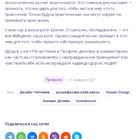
исключительно за счет практичности. Это главный для них совет —
признать, что они здесь для того, чтобы нести в мир что-то
практичное. Только будучи практичными, они могут корректно
Пятая Линия в Профиле
проживать свою жизнь.
У всех нас разные роли. Еретик, Отшельник, Исследователь — это
все обобщения, наши роли. Однако каждый из нас приходит в этот
мир для того, чтобы прожить собственную уникальность.
Друзья, у кого Пятая Линия в Профиле, делитесь в комментариях,
как часто вы сталкиваетесь с неоправданными проекциями? Как
чувствуете себя, если не оправдали надежды других людей?
Профили
11 января 2021
Теги:
Дизайн Человека
расшифровка рейв-карты
Human Design
Хьюман Дизайн
humdescom
Поделиться в соц сетях