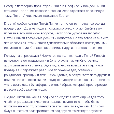
Сегодня поговорим про Пятую Линию в Профиле. У каждой Линии
есть свое название, которое в полной мере отражает ее основную
тему. Пятая Линия имеет название Еретик.
Главной особенностью Пятой Линии является то, что на нее всегда
проецируют. Другие люди в поисках кого-то, кто мог бы быть им
полезен в том или ином вопросе, часто проецируют на людей с
Пятой Линией требуемые умения и качества. Но это вовсе не значит,
что человек с Пятой Линией действительно обладает необходимыми
возможностями. Однако так это видят другие, такова проекция.
Почему так происходит? Несмотря на то, что люди с Пятой Линией
излучают ауру надежности и богатого опыта, мы быстренько
дорисовываем картинку. Однако далеко не всегда эта картинка
правдива и отражает реальное положение дел, поэтому и
рождаются проекции и ложные ожидания, в результате чего другие и
приписывают Пятой Линии несуществующие качества. И чаще всего
— это всего лишь бутафория, ложный образ, который просто рисуют
в своем воображении люди.
Люди с Пятой Линией в Профиле приходят в этот мир не для того,
чтобы оправдывать чьи-то ожидания, не для того, чтобы быть
похожим на кого-то, соответствовать чьим-то видениям. Если они
будут пытаться подстраиваться под других, то их ждет глубокое