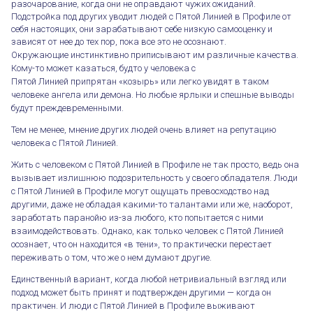
разочарование, когда они не оправдают чужих ожиданий.
Подстройка под других уводит людей с Пятой Линией в Профиле от
себя настоящих, они зарабатывают себе низкую самооценку и
зависят от нее до тех пор, пока все это не осознают.
Окружающие инстинктивно приписывают им различные качества.
Кому-то может казаться, будто у человека с
Пятой Линией припрятан «козырь» или легко увидят в таком
человеке ангела или демона. Но любые ярлыки и спешные выводы
будут преждевременными.
Тем не менее, мнение других людей очень влияет на репутацию
человека с Пятой Линией.
Жить с человеком с Пятой Линией в Профиле не так просто, ведь она
вызывает излишнюю подозрительность у своего обладателя. Люди
с Пятой Линией в Профиле могут ощущать превосходство над
другими, даже не обладая какими-то талантами или же, наоборот,
заработать паранойю из-за любого, кто попытается с ними
взаимодействовать. Однако, как только человек с Пятой Линией
осознает, что он находится «в тени», то практически перестает
переживать о том, что же о нем думают другие.
Единственный вариант, когда любой нетривиальный взгляд или
подход может быть принят и подтвержден другими — когда он
практичен. И люди с Пятой Линией в Профиле выживают