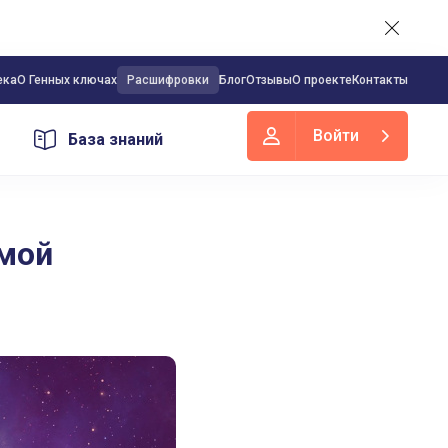
ека
О Генных ключах
Расшифровки
Блог
Отзывы
О проекте
Контакты
Войти
База знаний
рмой