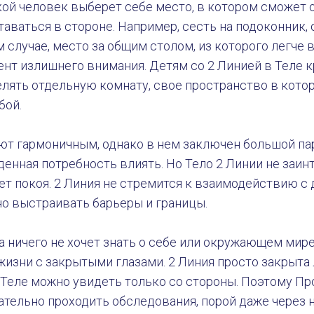
кой человек выберет себе место, в котором сможет 
таваться в стороне. Например, сесть на подоконник,
м случае, место за общим столом, из которого легче 
нт излишнего внимания. Детям со 2 Линией в Теле 
лять отдельную комнату, свое пространство в кото
бой.
ют гармоничным, однако в нем заключен большой пар
енная потребность влиять. Но Тело 2 Линии не заин
ширмой
ет покоя. 2 Линия не стремится к взаимодействию с
но выстраивать барьеры и границы.
а ничего не хочет знать о себе или окружающем мире
жизни с закрытыми глазами. 2 Линия просто закрыта
Теле можно увидеть только со стороны. Поэтому Про
тельно проходить обследования, порой даже через н