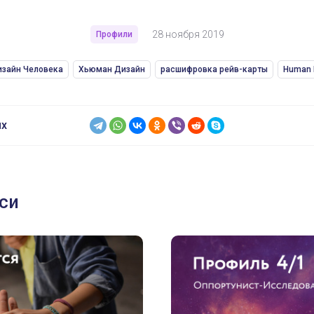
28 ноября 2019
Профили
зайн Человека
Хьюман Дизайн
расшифровка рейв-карты
Human 
ях
си