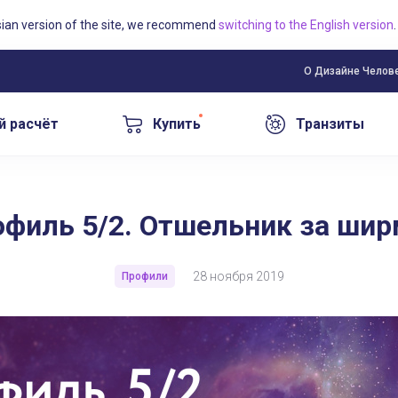
sian version of the site, we recommend
switching to the English version
.
О Дизайне Челов
й расчёт
Купить
Транзиты
филь 5/2. Отшельник за ши
28 ноября 2019
Профили