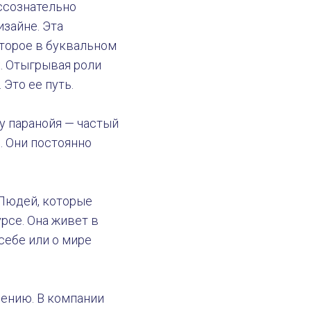
ссознательно
изайне. Эта
оторое в буквальном
. Отыгрывая роли
 Это ее путь.
му паранойя — частый
. Они постоянно
 Людей, которые
рсе. Она живет в
себе или о мире
нению. В компании