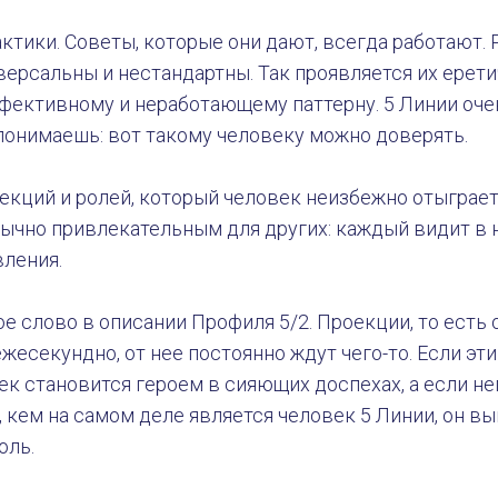
ктики. Советы, которые они дают, всегда работают.
версальны и нестандартны. Так проявляется их ерет
фективному и неработающему паттерну. 5 Линии оче
 понимаешь: вот такому человеку можно доверять.
оекций и ролей, который человек неизбежно отыграе
ычно привлекательным для других: каждый видит в 
вления.
 слово в описании Профиля 5/2. Проекции, то есть о
жесекундно, от нее постоянно ждут чего-то. Если эт
к становится героем в сияющих доспехах, а если не
, кем на самом деле является человек 5 Линии, он в
оль.