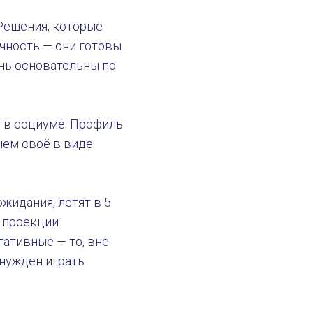
 Решения, которые
ичность — они готовы
нь основательны по
т в социуме. Профиль
нем своё в виде
жидания, летят в 5
и проекции
гативные — то, вне
ынужден играть