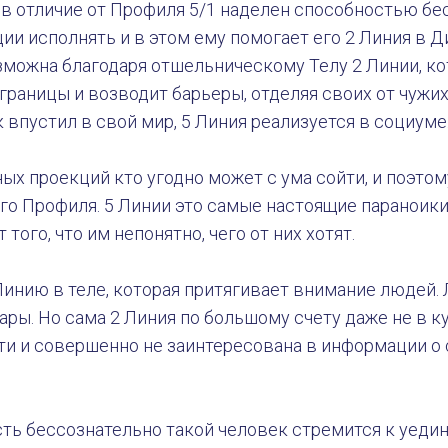
 в отличие от Профиля 5/1 наделен способностью бе
ии исполнять и в этом ему помогает его 2 Линия в Д
зможна благодаря отшельническому Телу 2 Линии, к
раницы и возводит барьеры, отделяя своих от чужих
к впустил в свой мир, 5 Линия реализуется в социуме.
ных проекций кто угодно может с ума сойти, и поэто
ого Профиля. 5 Линии это самые настоящие параноики
 того, что им непонятно, чего от них хотят.
Линию в теле, которая притягивает внимание людей.
ары. Но сама 2 Линия по большому счету даже не в ку
и и совершенно не заинтересована в информации о 
есть бессознательно такой человек стремится к уеди