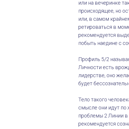
или на вечеринке та
происходящее, но ос
или, в самом крайне
ретироваться в моме
рекомендуется выде
побыть наедине с со
Профиль 5/2 называ
Личности есть врожд
Профиль 5/2. Отшельник за 
лидерстве, оно жела
будет бессознатель
Тело такого человек
смысле они идут по 
проблемы 2 Линии в 
рекомендуется созна