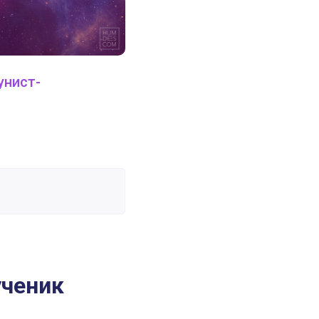
унист-
27 ноября 2019
Профили
ученик