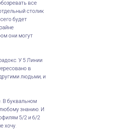
обозревать все
 отдельный столик
всего будет
крайне
ром они могут
адокс. У 5 Линии
тересовано в
28 ноября 2019
Профили
 другими людьми, и
. В буквальном
 любому знанию. И
филям 5/2 и 6/2
е хочу.