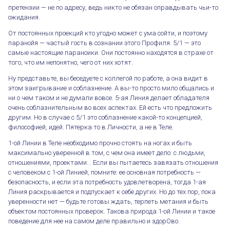
претензии — не по адресу, ведь никто не обязан оправдывать чьи-то
ожидания.
От постоянных проекций кто угодно может с ума сойти, и поэтому
паранойя — частый гость в сознании этого Профиля. 5/1 — это
самые настоящие параноики. Они постоянно находятся в страхе от
того, что им непонятно, чего от них хотят.
Ну представьте, вы беседуете с коллегой по работе, а она видит в
этом заигрывание и соблазнение. А вы-то просто мило общались и
ни о чем таком и не думали вовсе. 5-ая Линия делает обладателя
очень соблазнительным во всех аспектах. Ей есть что предложить
другим. Но в случае с 5/1 это соблазнение какой-то концепцией,
философией, идей. Пятерка то в Личности, а не в Теле.
1-ой Линии в Теле необходимо прочно стоять на ногах и быть
максимально уверенной в том, с чем она имеет дело: с людьми,
отношениями, проектами... Если вы пытаетесь завязать отношения
с человеком с 1-ой Линией, помните: ее основная потребность —
безопасность, и если эта потребность удовлетворена, тогда 1-ая
Линия раскрывается и подпускает к себе других. Но до тех пор, пока
уверенности нет — будьте готовы ждать, терпеть метания и быть
объектом постоянных проверок. Такова природа 1-ой Линии и такое
поведение для нее на самом деле правильно и здорОво.