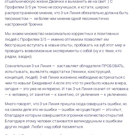
отшельническую жизни Двоечки и выманить ее на свет :) С
Профилем 3/5 уж точно не соскучишься, и кстати, широко
распространенное мнение, что 3-ья Линия обязательно должна быть
пессимистом — не более чем мнение одной пессимистично
настроенной Троечки.
Мы знаем множество максимально корректных и позитивных
людей с Профилем 3/5 — именно оптимизм позволяет им
бесстрашно вступать в новые опыты, пробовать на зуб этот мир и
проводить всевозможные эксперименты с собой (ну и с теми, кто
рядом, заодно).
Сознательная 3-ья Линия — заставляет обладателя ПРОБОВАТЬ,
испытывать, выявлять недостатки (техники, конструкций,
концепций, людей). 3-ей Линии жизненно необходимо встречаться с
чем-то новым! Ежедневно! А если это что-то уже было новым вчера,
сегодня — это уже не интересно. И так 3-ья Линия скачет от человека
— к человеку, от занятия — к занятию, от увлечения — к увлечению.
Много говорят, что 3-ья Линия пришла сюда совершать ошибки, но
на самом деле это не ошибки — ошибок не существует — это опыт,
благодаря которым совершается огромное количество открытий.
Благодаря этому человек становится великодушным к ошибкам
других людей. Любит над собой посмеяться.