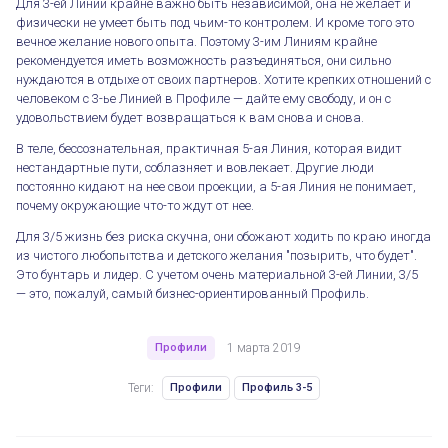
Для 3-ей Линии крайне важно быть независимой, она не желает и
физически не умеет быть под чьим-то контролем. И кроме того это
вечное желание нового опыта. Поэтому 3-им Линиям крайне
рекомендуется иметь возможность разъединяться, они сильно
нуждаются в отдыхе от своих партнеров. Хотите крепких отношений с
человеком с 3-ье Линией в Профиле — дайте ему свободу, и он с
удовольствием будет возвращаться к вам снова и снова.
В теле, бессознательная, практичная 5-ая Линия, которая видит
нестандартные пути, соблазняет и вовлекает. Другие люди
постоянно кидают на нее свои проекции, а 5-ая Линия не понимает,
почему окружающие что-то ждут от нее.
Для 3/5 жизнь без риска скучна, они обожают ходить по краю иногда
из чистого любопытства и детского желания "позырить, что будет".
Это бунтарь и лидер. С учетом очень материальной 3-ей Линии, 3/5
— это, пожалуй, самый бизнес-ориентированный Профиль.
Профили
1 марта 2019
Теги:
Профили
Профиль 3-5