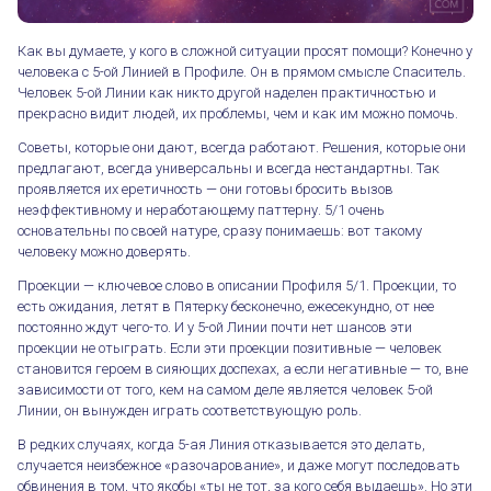
Как вы думаете, у кого в сложной ситуации просят помощи? Конечно у
человека с 5-ой Линией в Профиле. Он в прямом смысле Спаситель.
Человек 5-ой Линии как никто другой наделен практичностью и
прекрасно видит людей, их проблемы, чем и как им можно помочь.
Советы, которые они дают, всегда работают. Решения, которые они
предлагают, всегда универсальны и всегда нестандартны. Так
проявляется их еретичность — они готовы бросить вызов
неэффективному и неработающему паттерну. 5/1 очень
основательны по своей натуре, сразу понимаешь: вот такому
человеку можно доверять.
Проекции — ключевое слово в описании Профиля 5/1. Проекции, то
есть ожидания, летят в Пятерку бесконечно, ежесекундно, от нее
постоянно ждут чего-то. И у 5-ой Линии почти нет шансов эти
проекции не отыграть. Если эти проекции позитивные — человек
становится героем в сияющих доспехах, а если негативные — то, вне
зависимости от того, кем на самом деле является человек 5-ой
Линии, он вынужден играть соответствующую роль.
В редких случаях, когда 5-ая Линия отказывается это делать,
случается неизбежное «разочарование», и даже могут последовать
обвинения в том, что якобы «ты не тот, за кого себя выдаешь». Но эти