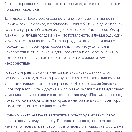
быть интересны личные качества человека, а не его внешность или
толщина кошелька.
Для любого Проектора огромное значение играет интимность.
Причем речь не о сексе, а о близости. Важно быть «на одной волне»,
важно ощущать себя с другим единым целым. Как говорил Омар
Хайям: «Ты лучше голодай, чем что попало есть, и лучше будь один,
чем вместе с кем попало». Это утверждение как нельзя лучше
подходит для Проекторов, особенно для тех, кто уже попал в
некорректные отношения. А для Проектора любые отношения, в
которых его не признают и пытаются как-то изменить—
некорректные.
Говоря о «правильных» и «неправильных» отношениях, стоит
вспомнить о том, что их формируют такие же «правильные» или
«неправильные» для Проектора люди. И обычно среди близких
Проектора есть и те, и другие. Он по-разному себя с ними чувствует,
и возникают в его жизни они тоже по-разному. «Правильные» люди
появляются как будто из ниоткуда, а «неправильных» Проекторы
сами притягивают поближе к себе.
Конечно, никто не может запретить Проектору выразить свою
симпатию другому человеку. Выражать можно, но не нужно
начинать первым разговор, писать первым письмо или смс, даже
если очень этого хочется. Если Проектор сам заинтересовался кем-