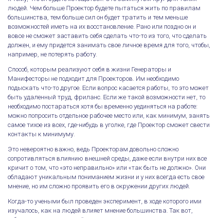
людей. Чем больше Проектор будете пытаться жить по правилам
большинства, тем больше сил он будет тратить и тем меньше
возможностей иметь на их восстановление. Рано или поздно он и
вовсе не сможет заставить себя сделать что-то из того, что сделать
должен, и ему придется занимать свое личное время для того, чтобы,
например, не потерять работу.
Способ, которым реализуют себя в жизни Генераторы и
Манифесторы не подходит для Проекторов. Им необходимо
подыскать что-то другое. Если вопрос касается работы, то это может
быть удаленный труд, фриланс. Если же такой возможности нет, то
необходимо постараться хотя бы временно уединяться на работе:
можно попросить отдельное рабочее место или, как минимум, занять
самое тихое из всех, где-нибудь в уголке, где Проектор сможет свести
контакты к минимуму.
Это невероятно важно, ведь Проекторам довольно сложно
сопротивляться влиянию внешней среды, даже если внутри них все
кричит о том, что «это неправильно» или «так быть не должно». Они
обладают уникальным пониманием жизни и у них всегда есть свое
мнение, но им сложно проявить его в окружении других людей.
Когда-то учеными был проведен эксперимент, в ходе которого ими
изучалось, как на людей влияет мнение большинства. Так вот,