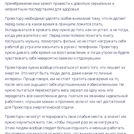
пренебрежение ими может привести к довольно серьезным и
неприятным последствиям для здоровья.
Проектору необходимо уделять особое внимание тому, что он делает
перед сном и в какое время в принципе ложится спать.
Укладываться в кровать ему нужно до того, как он устал, а не тогда,
когда уже валится с ног. Перед сном полезно почитать книгу,
послушать музыку, посмотреть фильм, но не стоит нагружать себя
работой до утра или засыпать в руках с телефоном. Проектору
нужно давать себе время на восстановление, и тогда утром он будете
чувствовать себя невероятно свежим и отдохнувшим.
Проекторам нужно вообще отказаться от всего того, что лишает их
энергии. Это могут быть люди, дела, даже какие-то личные
интересы. Проще говоря, им не стоит тратить свое время на то,
после чего они ощущают себя опустошенными и обессиленными. Не
нужно пытаться пересмотреть весь сериал за одну ночь или
переделать все накопленные дела, гнаться за званием «идеальный
работник», «лучшая мама» и прочими, если от них нет достаточной
для Проектора энергетической отдачи.
Проекторы не могут игнорировать свои слабые места, а значит им
нужно научиться жить так, чтобы лишний раз их не нагружать.
Этим людям вообще следует больше отдыхать и меньше работать.
Им полезно отказаться от всего того, что выматывает их изо дня в