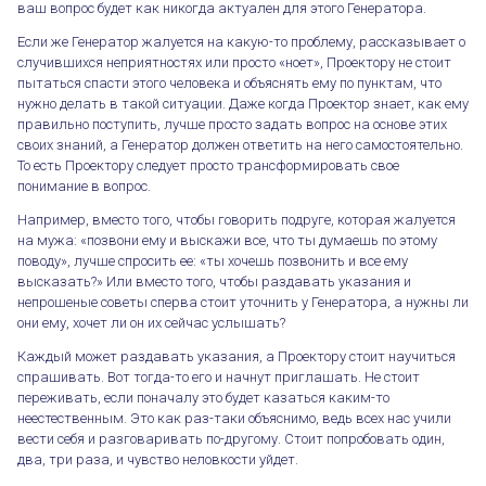
ваш вопрос будет как никогда актуален для этого Генератора.
Если же Генератор жалуется на какую-то проблему, рассказывает о
случившихся неприятностях или просто «ноет», Проектору не стоит
пытаться спасти этого человека и объяснять ему по пунктам, что
нужно делать в такой ситуации. Даже когда Проектор знает, как ему
правильно поступить, лучше просто задать вопрос на основе этих
своих знаний, а Генератор должен ответить на него самостоятельно.
То есть Проектору следует просто трансформировать свое
понимание в вопрос.
Например, вместо того, чтобы говорить подруге, которая жалуется
на мужа: «позвони ему и выскажи все, что ты думаешь по этому
поводу», лучше спросить ее: «ты хочешь позвонить и все ему
высказать?» Или вместо того, чтобы раздавать указания и
непрошеные советы сперва стоит уточнить у Генератора, а нужны ли
они ему, хочет ли он их сейчас услышать?
Каждый может раздавать указания, а Проектору стоит научиться
спрашивать. Вот тогда-то его и начнут приглашать. Не стоит
переживать, если поначалу это будет казаться каким-то
неестественным. Это как раз-таки объяснимо, ведь всех нас учили
вести себя и разговаривать по-другому. Стоит попробовать один,
два, три раза, и чувство неловкости уйдет.