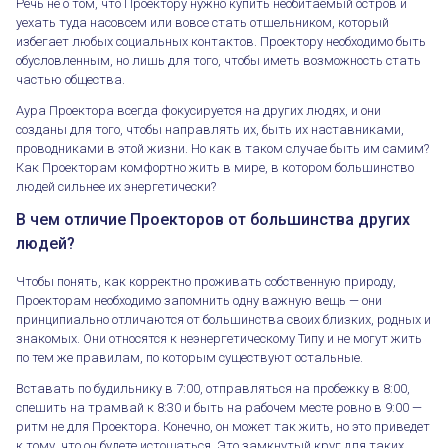
Речь не о том, что Проектору нужно купить необитаемый остров и
уехать туда насовсем или вовсе стать отшельником, который
избегает любых социальных контактов. Проектору необходимо быть
обусловленным, но лишь для того, чтобы иметь возможность стать
частью общества.
Аура Проектора всегда фокусируется на других людях, и они
созданы для того, чтобы направлять их, быть их наставниками,
проводниками в этой жизни. Но как в таком случае быть им самим?
Как Проекторам комфортно жить в мире, в котором большинство
людей сильнее их энергетически?
В чем отличие Проекторов от большинства других
людей?
Чтобы понять, как корректно проживать собственную природу,
Проекторам необходимо запомнить одну важную вещь — они
принципиально отличаются от большинства своих близких, родных и
знакомых. Они относятся к неэнергетическому Типу и не могут жить
по тем же правилам, по которым существуют остальные.
Вставать по будильнику в 7:00, отправляться на пробежку в 8:00,
спешить на трамвай к 8:30 и быть на рабочем месте ровно в 9:00 —
ритм не для Проектора. Конечно, он может так жить, но это приведет
к тому, что он будете истощаться. Это замкнутый круг для таких