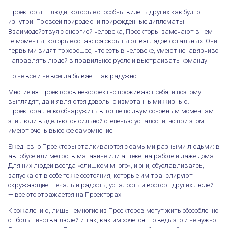
Проекторы — люди, которые способны видеть других как будто
изнутри. По своей природе они прирожденные дипломаты.
Взаимодействуя с энергией человека, Проекторы замечают в нем
те моменты, которые остаются скрыты от взглядов остальных. Они
первыми видят то хорошее, что есть в человеке, умеют ненавязчиво
направлять людей в правильное русло и выстраивать команду.
Но не все и не всегда бывает так радужно.
Многие из Проекторов некорректно проживают себя, и поэтому
выглядят, да и являются довольно измотанными жизнью.
Проектора легко обнаружить в толпе по двум основным моментам:
эти люди выделяются сильной степенью усталости, но при этом
имеют очень высокое самомнение.
Ежедневно Проекторы сталкиваются с самыми разными людьми: в
автобусе или метро, в магазине или аптеке, на работе и даже дома.
Для них людей всегда «слишком много», и они, обуславливаясь,
запускают в себе те же состояния, которые им транслируют
окружающие. Печаль и радость, усталость и восторг других людей
— все это отражается на Проекторах.
К сожалению, лишь немногие из Проекторов могут жить обособленно
от большинства людей и так, как им хочется. Но ведь это и не нужно.