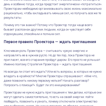
день и особенно тогда, когда предстоит энергетически «потратиться».
Проекторам необходимо организовывать свою жизнь максимально
рационально, чтобы вкладывать меньше сил, но получать все же те
результаты.
Почему это так важно? Потому что Проектор тогда чаще всего
бывает распознан другими людьми, когда он чувствует себя
отдохнувшим, спокойным и полным сил.
Первое правило Проектора — ждать приглашения
Ключевая роль Проектора — считывать чужую энергию и
направлять ее в нужное русло. Но до тех пор, пока Проектора не
пригласят, все его старания пройдут даром. Его просто не услышат.
Именно поэтому Стратегия Проектора — ждать приглашения.
Но всегда ли стоит его ждать? Или есть вопросы, в которых не нужно
впадать в крайности? Многие Проекторы спрашивают: «Мне что,
даже позвонить никому первому нельзя? Начать разговор?
Попросить о помощи?». Будет ли это инициированием?
Проекторам не нужно ждать приглашения к тем делам, которые они
могут сделать самостоятельно, то есть на своей энергии: пойти
пообедать, позвонить и узнать, почему отключили электричество
или выбросить мусор. Не нужно доводить до абсурда, жизненно