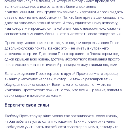
собиралась группа людей, из которых эксперимент проводился
только над одним, а все остальные были специально
приглашенными. Всей группе показывали картинки и просили дать
ответ относительно изображения. Те, кто был приглашен специально,
давали заведомо ложный ответ. И тому единственному человеку,
над которым и проводился такой опыт, было невероятно сложно не
согласиться с мнением большинства и отстоять свою точку зрения.
Проектору важно помнить о том, что людям энергетических Типов
довольно сложно понять, каково это — не иметь внутреннего
источника энергии. Даже если Проектор живет с Генератором под
одной крышей всю жизнь, достичь абсолютного понимания просто
невозможно из-за генетической разницы между такими людьми.
Если в окружении Проектора есть другой Проектор — это здорово,
значит у него будет человек, с которым можно резонировать и
обсуждать свои сложности. Если такого человека нет — это не
критично. Просто стоит помнить о том, что все мы разные, живем в
своих мирах и по своим законам.
Берегите свои силы
Любому Проектору крайне важно так организовать свою жизнь,
чтобы избегать усталости и истощения. Таким людям жизненно
необходимо учитывать потребности своего организма, потому что