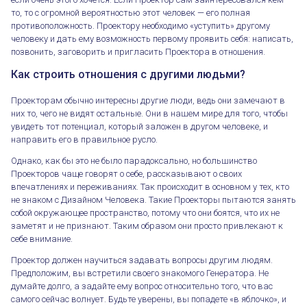
то, то с огромной вероятностью этот человек — его полная
противоположность. Проектору необходимо «уступить» другому
человеку и дать ему возможность первому проявить себя: написать,
позвонить, заговорить и пригласить Проектора в отношения.
Как строить отношения с другими людьми?
Проекторам обычно интересны другие люди, ведь они замечают в
них то, чего не видят остальные. Они в нашем мире для того, чтобы
увидеть тот потенциал, который заложен в другом человеке, и
направить его в правильное русло.
Однако, как бы это не было парадоксально, но большинство
Проекторов чаще говорят о себе, рассказывают о своих
впечатлениях и переживаниях. Так происходит в основном у тех, кто
не знаком с Дизайном Человека. Такие Проекторы пытаются занять
собой окружающее пространство, потому что они боятся, что их не
заметят и не признают. Таким образом они просто привлекают к
себе внимание.
Проектор должен научиться задавать вопросы другим людям.
Предположим, вы встретили своего знакомого Генератора. Не
думайте долго, а задайте ему вопрос относительно того, что вас
самого сейчас волнует. Будьте уверены, вы попадете «в яблочко», и