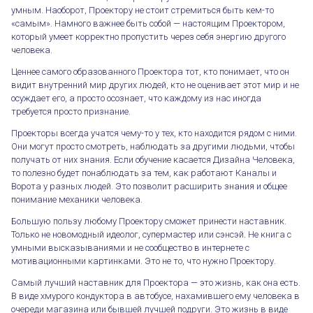
умным. Наоборот, Проектору не стоит стремиться быть кем-то
«самым». Намного важнее быть собой — настоящим Проектором,
который умеет корректно пропустить через себя энергию другого
человека.
Ценнее самого образованного Проектора тот, кто понимает, что он
видит внутренний мир других людей, кто не оценивает этот мир и не
осуждает его, а просто осознает, что каждому из нас иногда
требуется просто признание.
Проекторы всегда учатся чему-то у тех, кто находится рядом с ними.
Они могут просто смотреть, наблюдать за другими людьми, чтобы
получать от них знания. Если обучение касается Дизайна Человека,
то полезно будет понаблюдать за тем, как работают Каналы и
Ворота у разных людей. Это позволит расширить знания и общее
понимание механики человека.
Большую пользу любому Проектору сможет принести наставник.
Только не новомодный идеолог, супермастер или сэнсэй. Не книга с
умными высказываниями и не сообщество в интернете с
Проекторы — чьей жизнью вы живете?
мотивационными картинками. Это не то, что нужно Проектору.
Самый лучший наставник для Проектора — это жизнь, как она есть.
В виде хмурого кондуктора в автобусе, нахамившего ему человека в
очереди магазина или бывшей лучшей подруги. Это жизнь в виде