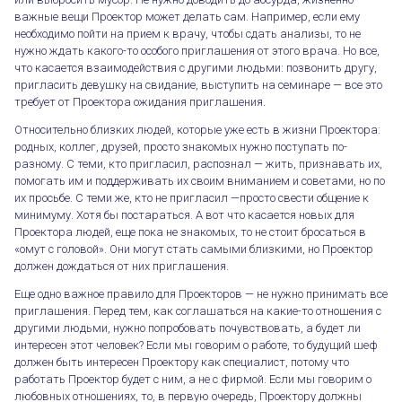
важные вещи Проектор может делать сам. Например, если ему
необходимо пойти на прием к врачу, чтобы сдать анализы, то не
нужно ждать какого-то особого приглашения от этого врача. Но все,
что касается взаимодействия с другими людьми: позвонить другу,
пригласить девушку на свидание, выступить на семинаре — все это
требует от Проектора ожидания приглашения.
Относительно близких людей, которые уже есть в жизни Проектора:
родных, коллег, друзей, просто знакомых нужно поступать по-
разному. С теми, кто пригласил, распознал — жить, признавать их,
помогать им и поддерживать их своим вниманием и советами, но по
их просьбе. С теми же, кто не пригласил —просто свести общение к
минимуму. Хотя бы постараться. А вот что касается новых для
Проектора людей, еще пока не знакомых, то не стоит бросаться в
«омут с головой». Они могут стать самыми близкими, но Проектор
должен дождаться от них приглашения.
Еще одно важное правило для Проекторов — не нужно принимать все
приглашения. Перед тем, как соглашаться на какие-то отношения с
другими людьми, нужно попробовать почувствовать, а будет ли
интересен этот человек? Если мы говорим о работе, то будущий шеф
должен быть интересен Проектору как специалист, потому что
работать Проектор будет с ним, а не с фирмой. Если мы говорим о
любовных отношениях, то, в первую очередь, Проектору должны