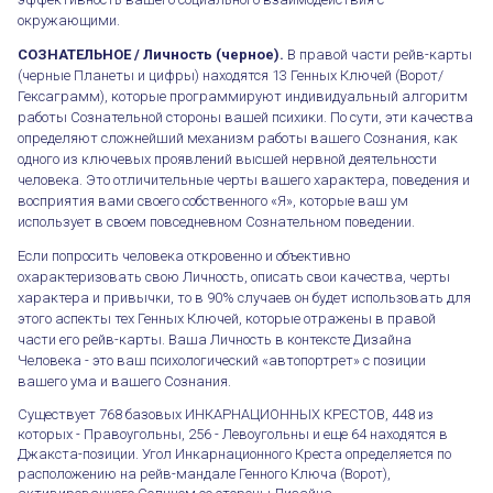
окружающими.
СОЗНАТЕЛЬНОЕ / Личность (черное).
В правой части рейв-карты
(черные Планеты и цифры) находятся 13 Генных Ключей (Ворот/
Гексаграмм), которые программируют индивидуальный алгоритм
работы Сознательной стороны вашей психики. По сути, эти качества
определяют сложнейший механизм работы вашего Сознания, как
одного из ключевых проявлений высшей нервной деятельности
человека. Это отличительные черты вашего характера, поведения и
восприятия вами своего собственного «Я», которые ваш ум
использует в своем повседневном Сознательном поведении.
Если попросить человека откровенно и объективно
охарактеризовать свою Личность, описать свои качества, черты
характера и привычки, то в 90% случаев он будет использовать для
этого аспекты тех Генных Ключей, которые отражены в правой
части его рейв-карты. Ваша Личность в контексте Дизайна
Человека - это ваш психологический «автопортрет» с позиции
вашего ума и вашего Сознания.
Существует 768 базовых ИНКАРНАЦИОННЫХ КРЕСТОВ, 448 из
которых - Правоугольны, 256 - Левоугольны и еще 64 находятся в
Джакста-позиции. Угол Инкарнационного Креста определяется по
расположению на рейв-мандале Генного Ключа (Ворот),