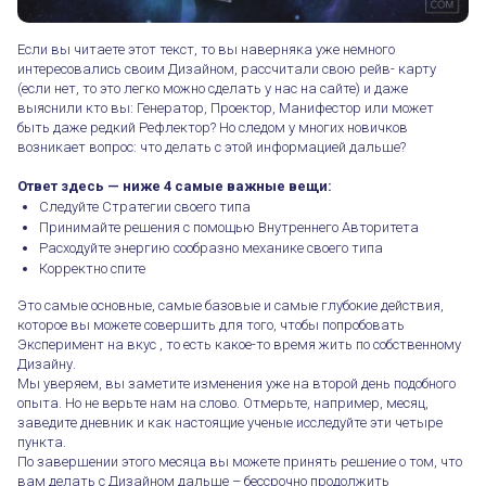
Если вы читаете этот текст, то вы наверняка уже немного
интересовались своим Дизайном, рассчитали свою рейв- карту
(если нет, то это легко можно сделать у нас на сайте) и даже
выяснили кто вы: Генератор, Проектор, Манифестор или может
быть даже редкий Рефлектор? Но следом у многих новичков
возникает вопрос: что делать с этой информацией дальше?
⠀
Ответ здесь — ниже 4 самые важные вещи:
Следуйте Стратегии своего типа
Принимайте решения с помощью Внутреннего Авторитета
Расходуйте энергию сообразно механике своего типа
Корректно спите
Это самые основные, самые базовые и самые глубокие действия,
которое вы можете совершить для того, чтобы попробовать
Эксперимент на вкус , то есть какое-то время жить по собственному
Дизайну.
Мы уверяем, вы заметите изменения уже на второй день подобного
опыта. Но не верьте нам на слово. Отмерьте, например, месяц,
заведите дневник и как настоящие ученые исследуйте эти четыре
пункта.
По завершении этого месяца вы можете принять решение о том, что
вам делать с Дизайном дальше – бессрочно продолжить