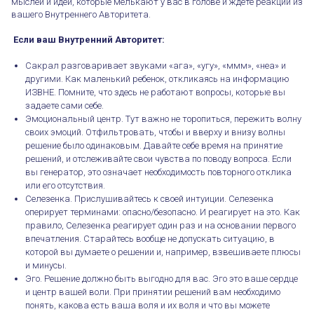
мыслей и идей, которые мелькают у вас в голове и ждете реакции из
вашего Внутреннего Авторитета.⠀
Если ваш Внутренний Авторитет:
Сакрал разговаривает звуками «ага», «угу», «ммм», «неа» и
другими. Как маленький ребенок, откликаясь на информацию
ИЗВНЕ. Помните, что здесь не работают вопросы, которые вы
задаете сами себе.
Эмоциональный центр. Тут важно не торопиться, пережить волну
своих эмоций. Отфильтровать, чтобы и вверху и внизу волны
решение было одинаковым. Давайте себе время на принятие
решений, и отслеживайте свои чувства по поводу вопроса. Если
вы генератор, это означает необходимость повторного отклика
или его отсутствия.
Селезенка. Прислушивайтесь к своей интуиции. Селезенка
оперирует терминами: опасно/безопасно. И реагирует на это. Как
правило, Селезенка реагирует один раз и на основании первого
впечатления. Старайтесь вообще не допускать ситуацию, в
которой вы думаете о решении и, например, взвешиваете плюсы
и минусы.
Эго. Решение должно быть выгодно для вас. Эго это ваше сердце
и центр вашей воли. При принятии решений вам необходимо
понять, какова есть ваша воля и их воля и что вы можете