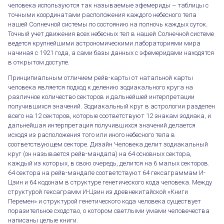
человека используются так называемые эфемериды – таблицы с
точными координатами расположения каждого небесного тела
нашей Солнечной системы по состоянию на полночь каждых суток.
Точный учет движения всех небесных тел в нашей Солнечной системе
ведется крупнейшими астрономическими лабораториями мира
начиная с 1921 года, а сами базы данных с эфемеридами находятся
в открытом доступе.
Принципиальным отличием рейв-карты от натальной карты
человека является подход к делению зодиакального круга на
различное количество секторов и дальнейшей интерпретации
получившихся значений. Зодиакальный круг в астрологии разделен
всего на 12 секторов, которые соответствуют 12 знакам зодиака, и
дальнейшая интерпретация получившихся значений делается
исходя из расположения того или иного небесного тела в
соответствующем секторе. Дизайн Человека делит зодиакальный
круг (он называется рейв-мандала) на 64 основных сектора,
каждый из которых, в свою очередь, делится на 6 малых секторов.
64 сектора на рейв-мандале соответствуют 64 гексаграммам И-
Цзин и 64 кодонам в структуре генетического кода человека. Между
структурой гексаграмм И-Цзин из древнекитайской «Книги
Перемен» и структурой генетического кода человека существует
поразительное сходство, о котором светлыми умами человечества
написаны целые книги.