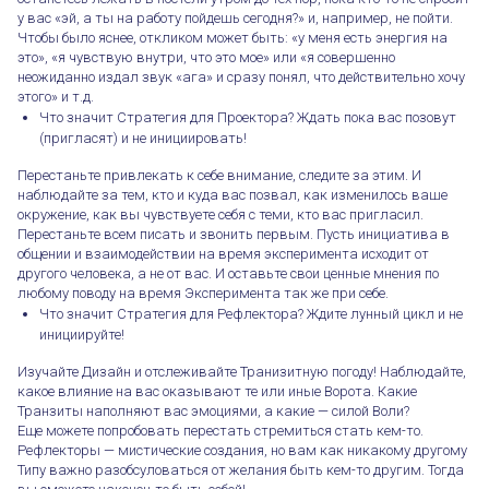
у вас «эй, а ты на работу пойдешь сегодня?» и, например, не пойти.
Чтобы было яснее, откликом может быть: «у меня есть энергия на
это», «я чувствую внутри, что это мое» или «я совершенно
неожиданно издал звук «ага» и сразу понял, что действительно хочу
этого» и т.д.
Что значит Стратегия для Проектора? Ждать пока вас позовут
(пригласят) и не инициировать!
Перестаньте привлекать к себе внимание, следите за этим. И
наблюдайте за тем, кто и куда вас позвал, как изменилось ваше
окружение, как вы чувствуете себя с теми, кто вас пригласил.⠀
Перестаньте всем писать и звонить первым. Пусть инициатива в
общении и взаимодействии на время эксперимента исходит от
другого человека, а не от вас. И оставьте свои ценные мнения по
любому поводу на время Эксперимента так же при себе.
Что значит Стратегия для Рефлектора? Ждите лунный цикл и не
инициируйте!
Изучайте Дизайн и отслеживайте Транизитную погоду! Наблюдайте,
какое влияние на вас оказывают те или иные Ворота. Какие
Транзиты наполняют вас эмоциями, а какие — силой Воли?⠀
Еще можете попробовать перестать стремиться стать кем-то.
Рефлекторы — мистические создания, но вам как никакому другому
Типу важно разобсуловаться от желания быть кем-то другим. Тогда