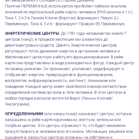
активированного Солнцем со стороны Дизайна.
Понятие ПЕРЕМЕННЫЕ используется при более глубоком анализе
значений из персональной рейв-карты человека (PHS-анализ и т.п.).
Тона 1, 2 и 3 в Генном Ключе (Воротах) формируют Левую (L)
Переменную. Тона 4, 5 и 6 - формируют Правую (R) Переменную.
ЭНЕРГЕТИЧЕСКИЕ ЦЕНТРЫ
. До 1781 года человечество имело 7
центров (чакр), в процессе эволюции мы развились до
девятицентровых существ. Девять Энергетических Центров
регулируют поток движения энергии в организме человека и
обеспечивают целостную работу его функционирования. В рейв-
карте они представлены в виде разноцветных фигур. Каждый Центр
по-своему уникален. Он принимает, усиливает, модифицирует и
отображает энергию, превращая её в функционирование,
восприятие, информированность, инстинкт, понимание или
поведение. Каждый центр имеет свое биологическое соответствие
определенной системе органов в теле человека. В этих Центрах в
особом порядке располагаются 64 Ворот (Генных Ключей/
Гексаграмм).
ОПРЕДЕЛЕННЫМИ
(или закрытыми) называют Центры, которые
закрашены в рейв-карте коричневым, желтым, зеленым или
голубым цветом. Эти Центры отражают то, что будет неизменно
присутствовать в человеке всю его жизнь. Мотивации, решения или
ощущения в закрытых Центрах основаны на собственных