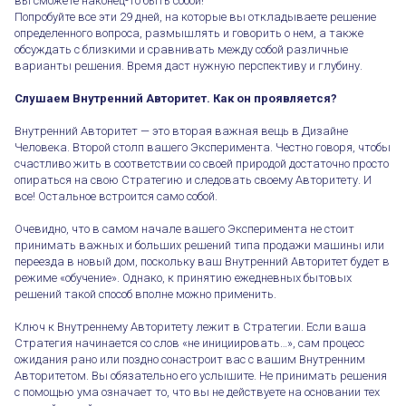
вы сможете наконец-то быть собой!
Попробуйте все эти 29 дней, на которые вы откладываете решение
определенного вопроса, размышлять и говорить о нем, а также
обсуждать с близкими и сравнивать между собой различные
варианты решения. Время даст нужную перспективу и глубину.
Слушаем Внутренний Авторитет. Как он проявляется?
⠀
Внутренний Авторитет — это вторая важная вещь в Дизайне
Человека. Второй столп вашего Эксперимента. Честно говоря, чтобы
счастливо жить в соответствии со своей природой достаточно просто
опираться на свою Стратегию и следовать своему Авторитету. И
все! Остальное встроится само собой.
Очевидно, что в самом начале вашего Эксперимента не стоит
принимать важных и больших решений типа продажи машины или
переезда в новый дом, поскольку ваш Внутренний Авторитет будет в
режиме «обучение». Однако, к принятию ежедневных бытовых
решений такой способ вполне можно применить.
Ключ к Внутреннему Авторитету лежит в Стратегии. Если ваша
Стратегия начинается со слов «не инициировать…», сам процесс
ожидания рано или поздно сонастроит вас с вашим Внутренним
Авторитетом. Вы обязательно его услышите. Не принимать решения
с помощью ума означает то, что вы не действуете на основании тех