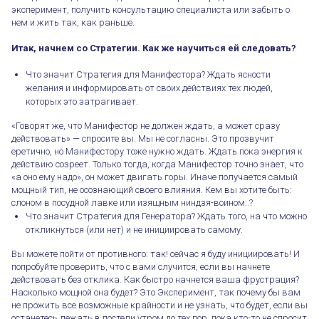
эксперимент, получить консультацию специалиста или забыть о
нем и жить так, как раньше.
Итак, начнем со Стратегии. Как же научиться ей следовать?
⠀
Что значит Стратегия для Манифестора? Ждать ясности
желания и информировать от своих действиях тех людей,
которых это затрагивает.
«Говорят же, что Манифестор не должен ждать, а может сразу
действовать» — спросите вы. Мы не согласны. Это прозвучит
еретично, но Манифестору тоже нужно ждать. Ждать пока энергия к
действию созреет. Только тогда, когда Манифестор точно знает, что
«а оно ему надо», он может двигать горы. Иначе получается самый
мощный тип, не осознающий своего влияния. Кем вы хотите быть:
слоном в посудной лавке или изящным ниндзя-воином..?⠀
Что значит Стратегия для Генератора? Ждать того, на что можно
откликнуться (или нет) и не инициировать самому. ⠀
Вы можете пойти от противного: так! сейчас я буду инициировать! И
попробуйте проверить, что с вами случится, если вы начнете
действовать без отклика. Как быстро начнется ваша фрустрация?
Насколько мощной она будет? Это Эксперимент, так почему бы вам
не прожить все возможные крайности и не узнать, что будет, если вы
останетесь лежать в постели утром до тех пор, пока кто-то не спросит