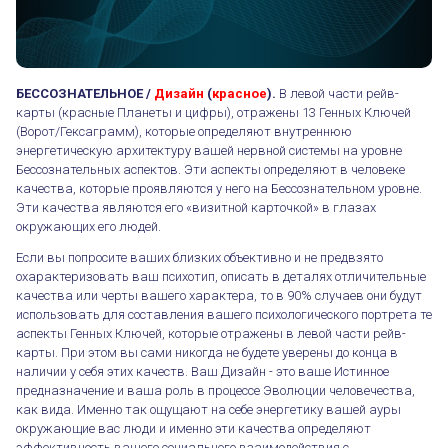
БЕССОЗНАТЕЛЬНОЕ /
Дизайн
(
красное
).
В левой части рейв-
карты (красные Планеты и цифры), отражены 13 Генных Ключей
(Ворот/Гексаграмм), которые определяют внутреннюю
энергетическую архитектуру вашей нервной системы на уровне
Бессознательных аспектов. Эти аспекты определяют в человеке
качества, которые проявляются у него на Бессознательном уровне.
Эти качества являются его «визитной карточкой» в глазах
окружающих его людей.
Если вы попросите ваших близких объективно и не предвзято
охарактеризовать ваш психотип, описать в деталях отличительные
качества или черты вашего характера, то в 90% случаев они будут
использовать для составления вашего психологического портрета те
аспекты Генных Ключей, которые отражены в левой части рейв-
карты. При этом вы сами никогда не будете уверены до конца в
наличии у себя этих качеств. Ваш Дизайн - это ваше Истинное
предназначение и ваша роль в процессе Эволюции человечества,
как вида. Именно так ощущают на себе энергетику вашей ауры
окружающие вас люди и именно эти качества определяют
эффективность вашего социального взаимодействия с