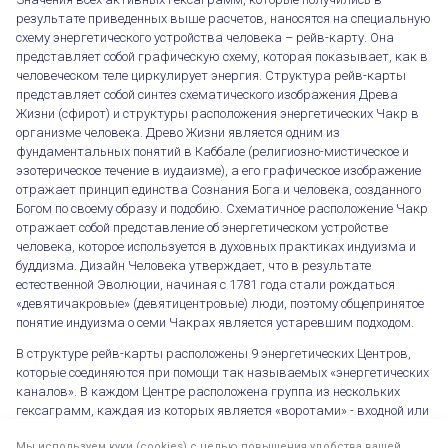
результате приведенных выше расчетов, наносятся на специальную
схему энергетического устройства человека – рейв-карту. Она
представляет собой графическую схему, которая показывает, как в
человеческом теле циркулирует энергия. Структура рейв-карты
представляет собой синтез схематического изображения Древа
Жизни (сфирот) и структуры расположения энергетических Чакр в
организме человека. Древо Жизни является одним из
фундаментальных понятий в Каббале (религиозно-мистическое и
эзотерическое течение в иудаизме), а его графическое изображение
отражает принцип единства Сознания Бога и человека, созданного
Богом по своему образу и подобию. Схематичное расположение Чакр
отражает собой представление об энергетическом устройстве
человека, которое используется в духовных практиках индуизма и
буддизма. Дизайн Человека утверждает, что в результате
естественной Эволюции, начиная с 1781 года стали рождаться
«девятичакровые» (девятицентровые) люди, поэтому общепринятое
понятие индуизма о семи Чакрах является устаревшим подходом.
В структуре рейв-карты расположены 9 энергетических Центров,
которые соединяются при помощи так называемых «энергетических
каналов». В каждом Центре расположена группа из нескольких
гексаграмм, каждая из которых является «воротами» - входной или
выходной точкой энергетического канала, соединяющего один Центр
Мы используем куки (cookies) с целью повышения удобства вашей