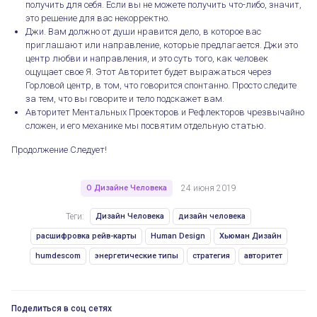
получить для себя. Если вы не можете получить что-либо, значит,
это решение для вас некорректно.
Первый шаг в Эксперимент. Стратегия и Авторитет
Джи. Вам должно от души нравится дело, в которое вас
приглашают или направление, которые предлагается. Джи это
центр любви и направления, и это суть того, как человек
ощущает свое Я. Этот Авторитет будет выражаться через
Горловой центр, в том, что говорится спонтанно. Просто следите
за тем, что вы говорите и тело подскажет вам.
Авторитет Ментальных Проекторов и Рефлекторов чрезвычайно
сложен, и его механике мы посвятим отдельную статью.
Продолжение Следует!
О Дизайне Человека
24 июня 2019
Теги:
Дизайн Человека
дизайн человека
расшифровка рейв-карты
Human Design
Хьюман Дизайн
humdescom
энергетические типы
стратегия
авторитет
Поделиться в соц сетях