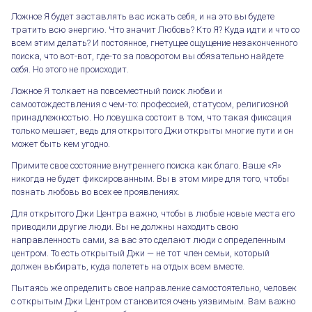
Ложное Я будет заставлять вас искать себя, и на это вы будете
тратить всю энергию. Что значит Любовь? Кто Я? Куда идти и что со
всем этим делать? И постоянное, гнетущее ощущение незаконченного
поиска, что вот-вот, где-то за поворотом вы обязательно найдете
себя. Но этого не происходит.
Ложное Я толкает на повсеместный поиск любви и
самоотождествления с чем-то: профессией, статусом, религиозной
принадлежностью. Но ловушка состоит в том, что такая фиксация
только мешает, ведь для открытого Джи открыты многие пути и он
может быть кем угодно.
Примите свое состояние внутреннего поиска как благо. Ваше «Я»
никогда не будет фиксированным. Вы в этом мире для того, чтобы
познать любовь во всех ее проявлениях.
Для открытого Джи Центра важно, чтобы в любые новые места его
приводили другие люди. Вы не должны находить свою
направленность сами, за вас это сделают люди с определенным
центром. То есть открытый Джи — не тот член семьи, который
должен выбирать, куда полететь на отдых всем вместе.
Пытаясь же определить свое направление самостоятельно, человек
с открытым Джи Центром становится очень уязвимым. Вам важно