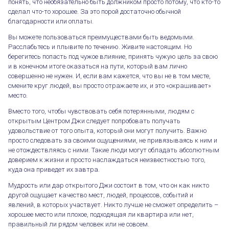
понять, что необязательно быть должником просто потому, что кто-то
сделал что-то хорошее. За это порой достаточно обычной
благодарности или оплаты.
Вы можете пользоваться преимуществами быть ведомыми.
Расслабьтесь и плывите по течению. Живите настоящим. Но
берегитесь попасть под чужое влияние, принять чужую цель за свою
и в конечном итоге оказаться на пути, который вам лично
совершенно не нужен. И, если вам кажется, что вы не в том месте,
смените круг людей, вы просто отражаете их, и это «окрашивает»
место.
Вместо того, чтобы чувствовать себя потерянными, людям с
открытым Центром Джи следует попробовать получать
удовольствие от того опыта, который они могут получить. Важно
просто следовать за своими ощущениями, не привязываясь к ним и
Неопределенный Джи Центр. Часть 2
не отождествляясь с ними. Такие люди могут обладать абсолютным
доверием к жизни и просто наслаждаться неизвестностью того,
куда она приведет их завтра.
Мудрость или дар открытого Джи состоит в том, что он как никто
другой ощущает качество мест, людей, процессов, событий и
явлений, в которых участвует. Никто лучше не сможет определить –
хорошее место или плохое, подходящая ли квартира или нет,
правильный ли рядом человек или не совсем.