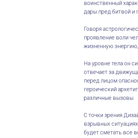
воинственный харак
дары пред битвой и 
Говоря астрологичес
проявление воли чел
жизненную энергию,
На уровне тела он с
отвечает за движущ
перед лицом опаснос
героический архетип
различные вызовы.
С точки зрения Диза
взрывных ситуациях.
будет сметать все 