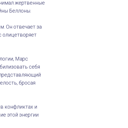
инимал жертвенные
йны Беллоны.
. Он отвечает за
с олицетворяет
логии, Марс
билизовать себя
, представляющий
елость, бросая
 в конфликтах и
ие этой энергии