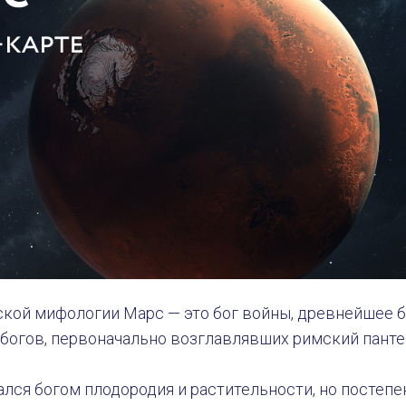
ской мифологии Марс — это бог войны, древнейшее 
богов, первоначально возглавлявших римский пантео
ался богом плодородия и растительности, но постеп