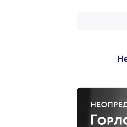
Неопределенный Горловой Ц
Н