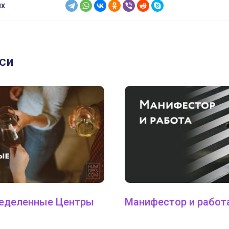
ях
си
ределенные Центры
Манифестор и работ