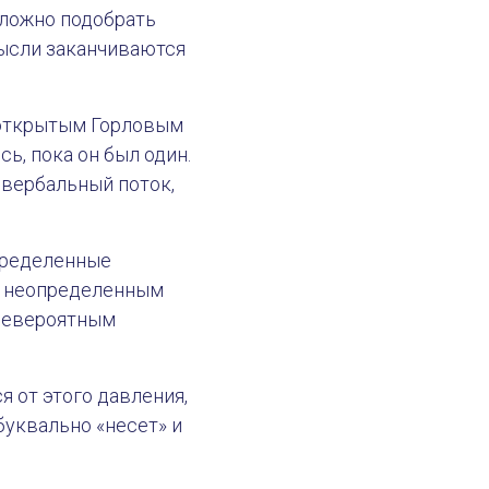
сложно подобрать
мысли заканчиваются
с открытым Горловым
ь, пока он был один.
 вербальный поток,
определенные
 с неопределенным
 невероятным
я от этого давления,
 буквально «несет» и