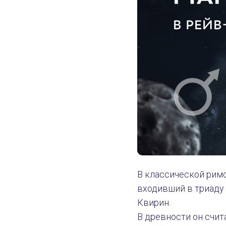
В классической рим
входивший в триаду 
Квирин.
В древности он счит