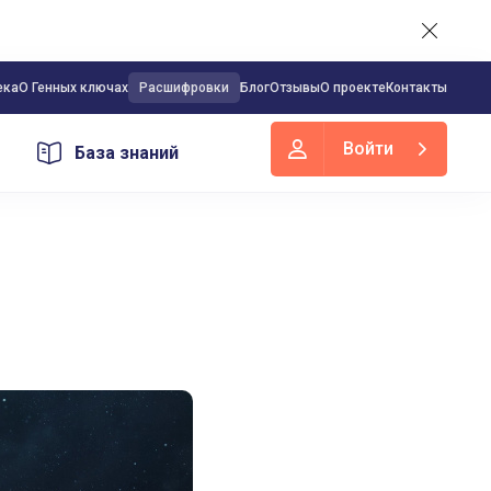
ека
О Генных ключах
Расшифровки
Блог
Отзывы
О проекте
Контакты
Войти
База знаний