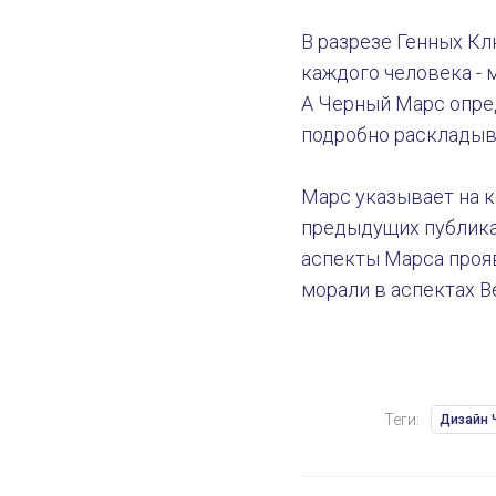
В разрезе Генных К
каждого человека - 
Марс в Дизайне Человека
А Черный Марс опре
подробно раскладыв
Марс указывает на к
предыдущих публикац
аспекты Марса прояв
морали в аспектах В
Теги:
Дизайн 