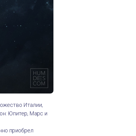
божество Италии,
н: Юпитер, Марс и
енно приобрел