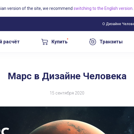
sian version of the site, we recommend
switching to the English version
.
О Дизайне Челов
й расчёт
Купить
Транзиты
Марс в Дизайне Человека
15 сентября 2020