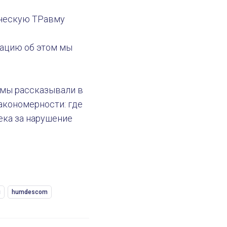
ическую ТРавму
15 сентября 2020
ацию об этом мы
 мы рассказывали в
акономерности: где
ека за нарушение
н
humdescom