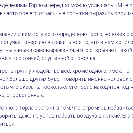
ределенным Горлом нередко можно услышать: «Мне 
ь часто все его отчаянные попытки выразить свои 
мпании с кем-то, у кого определено Горло, человек 
получает энергию выразить все то, что в нем копилос
упны навыки самовыражения, и это открывает такой
ве что с гончей, спущенной с поводка.
треть группу людей, где все, кроме одного, имеют 
 ней больше других будет говорить именно человек
есть что сказать, поскольку его Горло находится под
ны определенных.
нного Горла состоит в том, что, стремясь избавитьс
орить, даже не успев набрать воздуха в легкие. Его
иться.