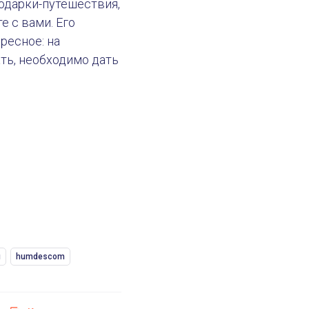
одарки-путешествия,
е с вами. Его
18 октября 2021
ресное: на
ать, необходимо дать
ы
humdescom