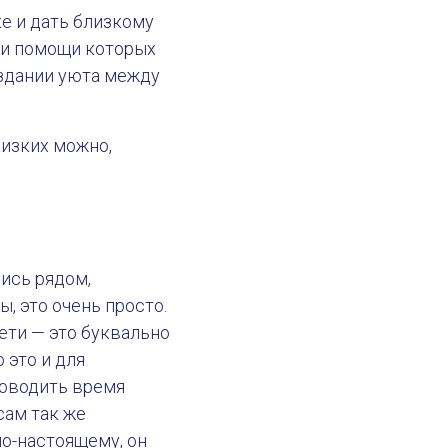
е и дать близкому
при помощи которых
оздании уюта между
лизких можно,
ись рядом,
ы, это очень просто.
дети — это буквально
 это и для
роводить время
сам так же
по-настоящему, он