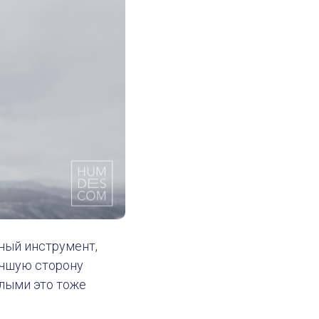
сный инструмент,
учшую сторону
слыми это тоже