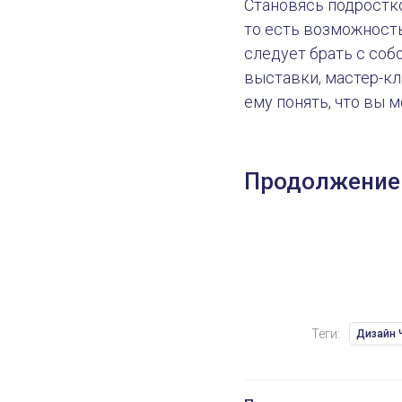
Становясь подростко
то есть возможность
Линии Одобрения. Часть 1
следует брать с собо
выставки, мастер-кл
ему понять, что вы м
Продолжение
Теги:
Дизайн 