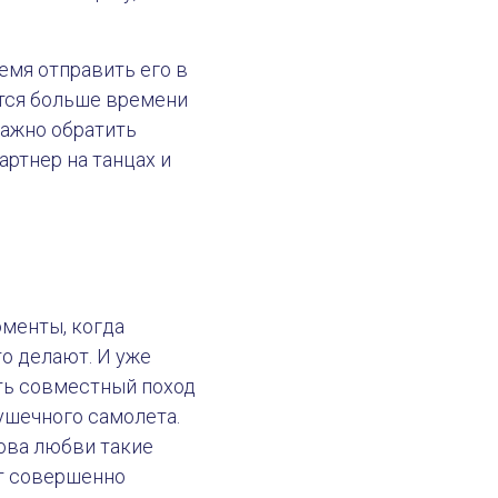
емя отправить его в
ется больше времени
важно обратить
партнер на танцах и
оменты, когда
то делают. И уже
ыть совместный поход
ушечного самолета.
лова любви такие
ют совершенно