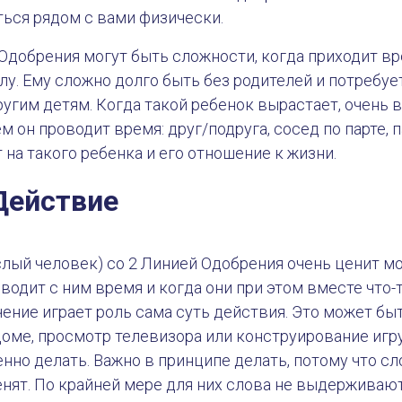
ться рядом с вами физически.
Одобрения могут быть сложности, когда приходит вр
лу. Ему сложно долго быть без родителей и потребу
ругим детям. Когда такой ребенок вырастает, очень 
ем он проводит время: друг/подруга, сосед по парте, 
 на такого ребенка и его отношение к жизни.
Действие
слый человек) со 2 Линией Одобрения очень ценит м
водит с ним время и когда они при этом вместе что-
ение играет роль сама суть действия. Это может б
 доме, просмотр телевизора или конструирование игр
енно делать. Важно в принципе делать, потому что с
енят. По крайней мере для них слова не выдержива