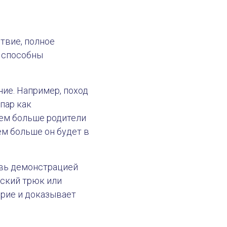
твие, полное
е способны
ие. Например, поход
пар как
ем больше родители
ем больше он будет в
овь демонстрацией
еский трюк или
ерие и доказывает