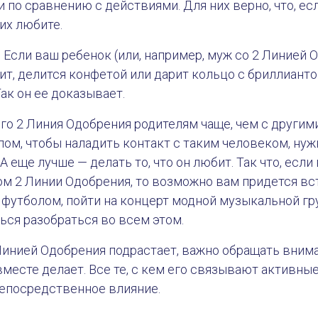
 по сравнению с действиями. Для них верно, что, есл
 их любите.
 Если ваш ребенок (или, например, муж со 2 Линией 
ит, делится конфетой или дарит кольцо с бриллиантом
ак он ее доказывает.
ого 2 Линия Одобрения родителям чаще, чем с други
елом, чтобы наладить контакт с таким человеком, ну
 А еще лучше — делать то, что он любит. Так что, есл
м 2 Линии Одобрения, то возможно вам придется вст
 футболом, пойти на концерт модной музыкальной гр
ся разобраться во всем этом.
Линией Одобрения подрастает, важно обращать внима
вместе делает. Все те, с кем его связывают активные
непосредственное влияние.