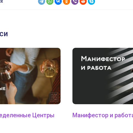
ях
си
ределенные Центры
Манифестор и работ