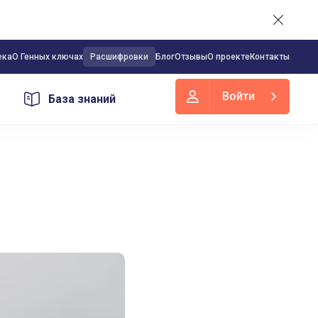
ека
О Генных ключах
Расшифровки
Блог
Отзывы
О проекте
Контакты
Войти
База знаний