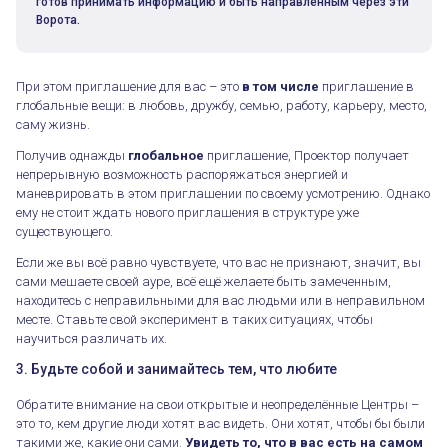
готов принимать информацию и быть направленным через эти
Ворота.
При этом приглашение для вас – это
в том числе
приглашение в
глобальные вещи: в любовь, дружбу, семью, работу, карьеру, место,
саму жизнь.
Получив однажды
глобальное
приглашение, Проектор получает
непрерывную возможность распоряжаться энергией и
маневрировать в этом приглашении по своему усмотрению. Однако
ему не стоит ждать нового приглашения в структуре уже
существующего.
Если же вы всё равно чувствуете, что вас не признают, значит, вы
сами мешаете своей ауре, всё ещё желаете быть замеченным,
находитесь с неправильными для вас людьми или в неправильном
месте. Ставьте свой эксперимент в таких ситуациях, чтобы
научиться различать их.
3. Будьте собой и занимайтесь тем, что любите
Обратите внимание на свои открытые и неопределённые Центры –
это то, кем другие люди хотят вас видеть. Они хотят, чтобы бы были
такими же, какие они сами.
Увидеть то, что в вас есть на самом