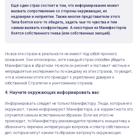
Ещё один страх состоит в том, что информирование может
вызвать сопротивление со стороны окружающих, их
недоверие и неприятие. Также многие представители этого
Типа боятся кого-то обидеть, задеть чьи-то чувства и тем
самым вызвать конфронтацию. А некоторые их Манифесторов
боятся собственного гнева (или собственных эмоций).
Но все эти страхи в реальности не имеют под собой прочного
основания. Они иллюзорны, хотя каждый страх способен убедить
Манифестора в обратном. Но если он рискнёт и поставит честные и
непредвзятые эксперименты по каждому из этих страхов, то увидит,
что в конечном итоге это приводит к укреплению доверия к
собственной Стратегии и уничтожению страхов.
4. Научите окружающих информировать вас
Информировать следует не только Манифестору. Люди, которые его
окружают, также информируют Манифестора, и в корректности это
случается самым естественным образом. Если же этого не
происходит, то Манифестору рекомендуется проявить инициативу и
обозначить перечень интересующих вопросов и спектр собственных
дел, которые могут каким-то образом затронуть окружающих.