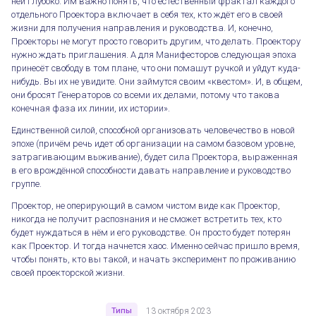
ней глубоко. Им важно понять, что естественный фрактал каждого
отдельного Проектора включает в себя тех, кто ждёт его в своей
жизни для получения направления и руководства. И, конечно,
Проекторы не могут просто говорить другим, что делать. Проектору
нужно ждать приглашения. А для Манифесторов следующая эпоха
принесёт свободу в том плане, что они помашут ручкой и уйдут куда-
нибудь. Вы их не увидите. Они займутся своим «квестом». И, в общем,
они бросят Генераторов со всеми их делами, потому что такова
конечная фаза их линии, их истории».
Единственной силой, способной организовать человечество в новой
эпохе (причём речь идет об организации на самом базовом уровне,
Роль Проекторов в эволюционном процессе
затрагивающим выживание), будет сила Проектора, выраженная
в его врождённой способности давать направление и руководство
группе.
Проектор, не оперирующий в самом чистом виде как Проектор,
никогда не получит распознания и не сможет встретить тех, кто
будет нуждаться в нём и его руководстве. Он просто будет потерян
как Проектор. И тогда начнется хаос. Именно сейчас пришло время,
чтобы понять, кто вы такой, и начать эксперимент по проживанию
своей проекторской жизни.
Типы
13 октября 2023