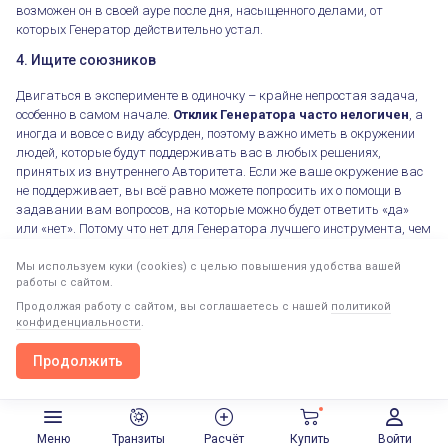
возможен он в своей ауре после дня, насыщенного делами, от
которых Генератор действительно устал.
4. Ищите союзников
Двигаться в эксперименте в одиночку – крайне непростая задача,
особенно в самом начале.
Отклик Генератора часто нелогичен
, а
иногда и вовсе с виду абсурден, поэтому важно иметь в окружении
людей, которые будут поддерживать вас в любых решениях,
принятых из внутреннего Авторитета. Если же ваше окружение вас
не поддерживает, вы всё равно можете попросить их о помощи в
задавании вам вопросов, на которые можно будет ответить «да»
или «нет». Потому что нет для Генератора лучшего инструмента, чем
сакральная сессия.
Мы используем куки (cookies) с целью повышения удобства вашей
5. Проводите ежедневный энергетический «анализ». На
работы с сайтом.
этом пункте остановимся чуть подробнее
Продолжая работу с сайтом, вы соглашаетесь с нашей
политикой
конфиденциальности
.
Генераторам в эксперименте рекомендуется подводить итоги в конце
дня, прислушиваться к своим ощущениям, когда они отправляются
Продолжить
спать. Что принёс этот день? Какое послевкусие он оставил? Такие
Продолжить в приложении
Открыть
вопросы позволяют восстановить в памяти произошедшие за день
события и проверить – а был ли на них отклик?
Подобный энергетический анализ крайне важен для
Меню
Транзиты
Расчёт
Купить
Войти