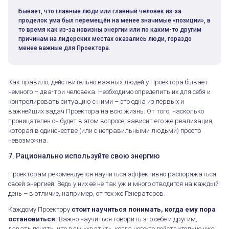
Бывает, что главные люди или главный человек из-за
проделок ума был перемещён на менее значимые «позиции», в
то время как из-за новизны энергии или по каким-то другим
причинам на лидерских местах оказались люди, гораздо
менее важные для Проектора.
Как правило, действительно важных людей у Проектора бывает
немного – два-три человека. Необходимо определить их для себя и
контролировать ситуацию с ними – это одна из первых и
важнейших задач Проектора на всю жизнь. От того, насколько
проницателен он будет в этом вопросе, зависит его же реализация,
которая в одиночестве (или с неправильными людьми) просто
невозможна.
7. Рационально используйте свою энергию
Проекторам рекомендуется научиться эффективно распоряжаться
своей энергией. Ведь у них её не так уж и много отводится на каждый
Как начать эксперимент. Проекторы
день – в отличие, например, от тех же Генераторов.
Каждому Проектору
стоит научиться понимать, когда ему пора
остановиться.
Важно научиться говорить это себе и другим,
давать понять, что вам «хватит», когда чего-то действительно уже