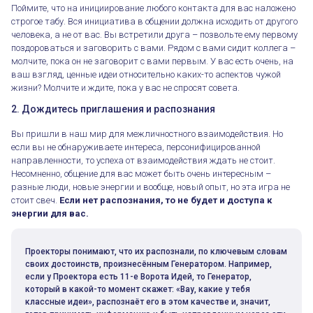
Поймите, что на инициирование любого контакта для вас наложено
строгое табу. Вся инициатива в общении должна исходить от другого
человека, а не от вас. Вы встретили друга – позвольте ему первому
поздороваться и заговорить с вами. Рядом с вами сидит коллега –
молчите, пока он не заговорит с вами первым. У вас есть очень, на
ваш взгляд, ценные идеи относительно каких-то аспектов чужой
жизни? Молчите и ждите, пока у вас не спросят совета.
2. Дождитесь приглашения и распознания
Вы пришли в наш мир для межличностного взаимодействия. Но
если вы не обнаруживаете интереса, персонифицированной
направленности, то успеха от взаимодействия ждать не стоит.
Несомненно, общение для вас может быть очень интересным –
разные люди, новые энергии и вообще, новый опыт, но эта игра не
стоит свеч.
Если нет распознания, то не будет и доступа к
энергии для вас.
Проекторы понимают, что их распознали, по ключевым словам
своих достоинств, произнесённым Генератором. Например,
если у Проектора есть 11-е Ворота Идей, то Генератор,
который в какой-то момент скажет: «Вау, какие у тебя
классные идеи», распознаёт его в этом качестве и, значит,