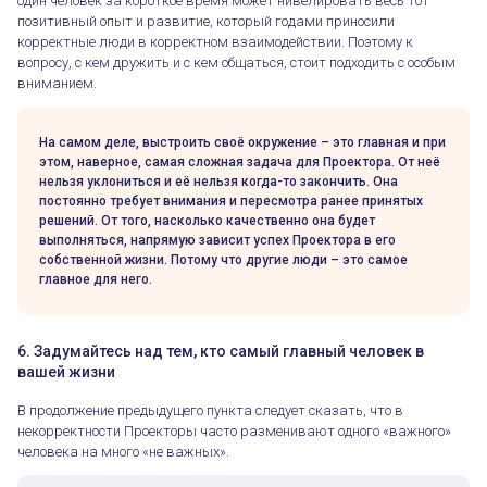
один человек за короткое время может нивелировать весь тот
позитивный опыт и развитие, который годами приносили
корректные люди в корректном взаимодействии. Поэтому к
вопросу, с кем дружить и с кем общаться, стоит подходить с особым
вниманием.
На самом деле, выстроить своё окружение – это главная и при
этом, наверное, самая сложная задача для Проектора. От неё
нельзя уклониться и её нельзя когда-то закончить. Она
постоянно требует внимания и пересмотра ранее принятых
решений. От того, насколько качественно она будет
выполняться, напрямую зависит успех Проектора в его
собственной жизни. Потому что другие люди – это самое
главное для него.
6. Задумайтесь над тем, кто самый главный человек в
вашей жизни
В продолжение предыдущего пункта следует сказать, что в
некорректности Проекторы часто разменивают одного «важного»
человека на много «не важных».