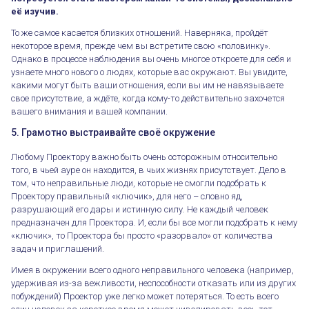
её изучив.
То же самое касается близких отношений. Наверняка, пройдёт
некоторое время, прежде чем вы встретите свою «половинку».
Однако в процессе наблюдения вы очень многое откроете для себя и
узнаете много нового о людях, которые вас окружают. Вы увидите,
какими могут быть ваши отношения, если вы им не навязываете
свое присутствие, а ждёте, когда кому-то действительно захочется
вашего внимания и вашей компании.
5. Грамотно выстраивайте своё окружение
Любому Проектору важно быть очень осторожным относительно
того, в чьей ауре он находится, в чьих жизнях присутствует. Дело в
том, что неправильные люди, которые не смогли подобрать к
Проектору правильный «ключик», для него – словно яд,
разрушающий его дары и истинную силу. Не каждый человек
предназначен для Проектора. И, если бы все могли подобрать к нему
«ключик», то Проектора бы просто «разорвало» от количества
задач и приглашений.
Имея в окружении всего одного неправильного человека (например,
удерживая из-за вежливости, неспособности отказать или из других
побуждений) Проектор уже легко может потеряться. То есть всего