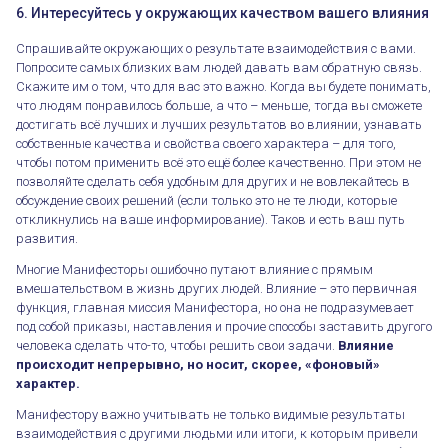
6. Интересуйтесь у окружающих качеством вашего влияния
Спрашивайте окружающих о результате взаимодействия с вами.
Попросите самых близких вам людей давать вам обратную связь.
Скажите им о том, что для вас это важно. Когда вы будете понимать,
что людям понравилось больше, а что – меньше, тогда вы сможете
достигать всё лучших и лучших результатов во влиянии, узнавать
собственные качества и свойства своего характера – для того,
чтобы потом применить всё это ещё более качественно. При этом не
позволяйте сделать себя удобным для других и не вовлекайтесь в
обсуждение своих решений (если только это не те люди, которые
откликнулись на ваше информирование). Таков и есть ваш путь
развития.
Многие Манифесторы ошибочно путают влияние с прямым
вмешательством в жизнь других людей. Влияние – это первичная
функция, главная миссия Манифестора, но она не подразумевает
под собой приказы, наставления и прочие способы заставить другого
человека сделать что-то, чтобы решить свои задачи.
Влияние
происходит непрерывно, но носит, скорее, «фоновый»
Как начать эксперимент. Манифесторы
характер.
Манифестору важно учитывать не только видимые результаты
взаимодействия с другими людьми или итоги, к которым привели