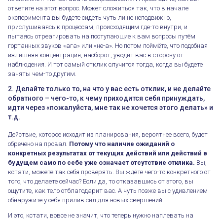
ответите на этот вопрос. Может сложиться так, что в начале
эксперимента вы будете сидеть чуть ли не неподвижно,
прислушиваясь к процессам, происходящим где-то внутри, и
пытаясь отреагировать на поступающие к вам вопросы путём
гортанных звуков «ага» или «не-а». Но потом поймёте, что подобная
излишняя концентрация, наоборот, уводит вас в сторону от
наблюдения. И тот самый отклик случится тогда, когда вы будете
заняты чем-то другим.
2. Делайте только то, на что у вас есть отклик, и не делайте
обратного – чего-то, к чему приходится себя принуждать,
идти через «пожалуйста, мне так не хочется этого делать» и
т.д.
Действие, которое исходит из планирования, вероятнее всего, будет
обречено на провал.
Потому что наличие ожиданий о
конкретных результатах от текущих действий или действий в
будущем само по себе уже означает отсутствие отклика.
Вы,
кстати, можете так себя проверять. Вы ждёте чего-то конкретного от
того, что делаете сейчас? Если да, то отказавшись от этого, вы
ощутите, как тело отблагодарит вас. А чуть позже вы с удивлением
обнаружите у себя прилив сил для новых свершений.
И это, кстати, вовсе не значит, что теперь нужно наплевать на