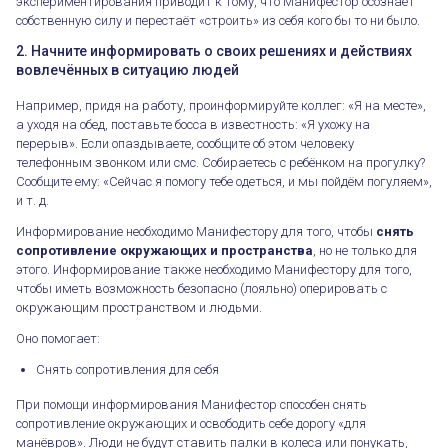
экспериментирования приводит к тому, что Манифестор осознаёт
собственную силу и перестаёт «строить» из себя кого бы то ни было.
2. Начните информировать о своих решениях и действиях
вовлечённых в ситуацию людей
Например, придя на работу, проинформируйте коллег: «Я на месте»,
а уходя на обед, поставьте босса в известность: «Я ухожу на
перерыв». Если опаздываете, сообщите об этом человеку
телефонным звонком или смс. Собираетесь с ребёнком на прогулку?
Сообщите ему: «Сейчас я помогу тебе одеться, и мы пойдём погуляем»,
и т. д.
Информирование необходимо Манифестору для того, чтобы
снять
сопротивление окружающих и пространства
, но не только для
этого. Информирование также необходимо Манифестору для того,
чтобы иметь возможность безопасно (лояльно) оперировать с
окружающим пространством и людьми.
Оно помогает:
Снять сопротивления для себя
При помощи информирования Манифестор способен снять
сопротивление окружающих и освободить себе дорогу «для
манёвров». Люди не будут ставить палки в колеса или понукать,