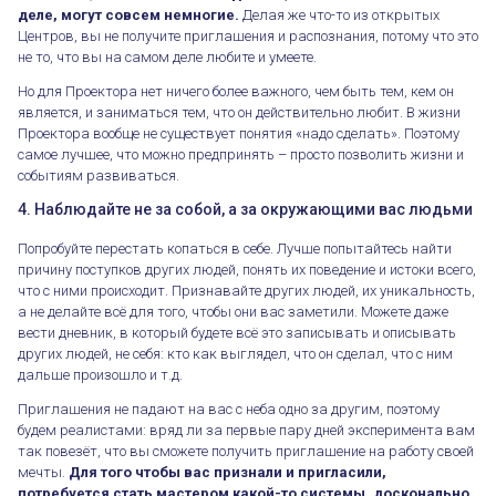
деле, могут совсем немногие.
Делая же что-то из открытых
Центров, вы не получите приглашения и распознания, потому что это
не то, что вы на самом деле любите и умеете.
Но для Проектора нет ничего более важного, чем быть тем, кем он
является, и заниматься тем, что он действительно любит. В жизни
Проектора вообще не существует понятия «надо сделать». Поэтому
самое лучшее, что можно предпринять – просто позволить жизни и
событиям развиваться.
4. Наблюдайте не за собой, а за окружающими вас людьми
Попробуйте перестать копаться в себе. Лучше попытайтесь найти
причину поступков других людей, понять их поведение и истоки всего,
что с ними происходит. Признавайте других людей, их уникальность,
а не делайте всё для того, чтобы они вас заметили. Можете даже
вести дневник, в который будете всё это записывать и описывать
других людей, не себя: кто как выглядел, что он сделал, что с ним
дальше произошло и т.д.
Приглашения не падают на вас с неба одно за другим, поэтому
будем реалистами: вряд ли за первые пару дней эксперимента вам
так повезёт, что вы сможете получить приглашение на работу своей
мечты.
Для того чтобы вас признали и пригласили,
потребуется стать мастером какой-то системы, досконально