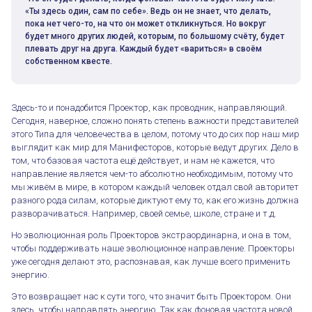
«Ты здесь один, сам по себе». Ведь он не знает, что делать,
пока нет чего-то, на что он может откликнуться. Но вокруг
будет много других людей, которым, по большому счёту, будет
плевать друг на друга. Каждый будет «вариться» в своём
собственном квесте.
Здесь-то и понадобится Проектор, как проводник, направляющий.
Сегодня, наверное, сложно понять степень важности представителей
этого Типа для человечества в целом, потому что до сих пор наш мир
выглядит как мир для Манифесторов, которые ведут других. Дело в
том, что базовая частота ещё действует, и нам не кажется, что
направление является чем-то абсолютно необходимым, потому что
мы живём в мире, в котором каждый человек отдал свой авторитет
разного рода силам, которые диктуют ему то, как его жизнь должна
разворачиваться. Например, своей семье, школе, стране и т.д.
Но эволюционная роль Проекторов экстраординарна, и она в том,
чтобы поддерживать наше эволюционное направление. Проекторы
уже сегодня делают это, распознавая, как лучше всего применить
энергию.
Это возвращает нас к сути того, что значит быть Проектором. Они
здесь, чтобы направлять энергию. Так как фоновая частота новой