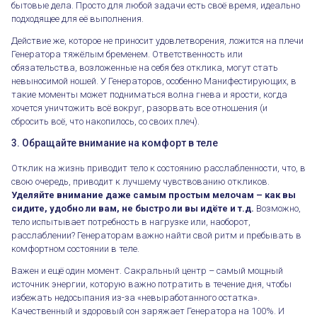
бытовые дела. Просто для любой задачи есть своё время, идеально
подходящее для её выполнения.
Действие же, которое не приносит удовлетворения, ложится на плечи
Генератора тяжёлым бременем. Ответственность или
обязательства, возложенные на себя без отклика, могут стать
невыносимой ношей. У Генераторов, особенно Манифестирующих, в
такие моменты может подниматься волна гнева и ярости, когда
хочется уничтожить всё вокруг, разорвать все отношения (и
сбросить всё, что накопилось, со своих плеч).
3. Обращайте внимание на комфорт в теле
Отклик на жизнь приводит тело к состоянию расслабленности, что, в
свою очередь, приводит к лучшему чувствованию откликов.
Уделяйте внимание даже самым простым мелочам – как вы
сидите, удобно ли вам, не быстро ли вы идёте и т.д.
Возможно,
тело испытывает потребность в нагрузке или, наоборот,
расслаблении? Генераторам важно найти свой ритм и пребывать в
комфортном состоянии в теле.
Важен и ещё один момент. Сакральный центр – самый мощный
источник энергии, которую важно потратить в течение дня, чтобы
избежать недосыпания из-за «невыработанного остатка».
Качественный и здоровый сон заряжает Генератора на 100%. И