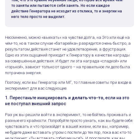
то заняты или пытаются себя занять. Но если каждое
действие Генератора не исходит из отклика, то и энергии на
него тело просто не выделит.
Несомненно, можно «выехать» на чувстве долга, на Эго или ещё на
чём-то, но в таком случае «батарейка» разрядится очень быстро, а
результатом действия станет не удовлетворение, а фрустрация.
Одно из этих ощущений приходит к Генератору в качестве награды
за совершённые действия. И будет ли эта награда «сладкой» или
«горькой», зависит только от одного – на правильное ли дело была
потрачена энергия.
Поэтому, если вы Генератор или МГ, то главные советы при входе в
эксперимент для вас следующие.
1. Перестаньте инициировать и
делать что-то
, если на это
не поступал внешний запрос
Раз уж вы решили войти в эксперимент, то не бойтесь проживать и
разные его крайности. Попробуйте просто узнать, как вы будете себя
чувствовать и что произойдёт в вашей жизни, если вы, например,
не будете даже вставать утром с постели до тех пор, пока вас кто-то
не окликнет: «Ты вставать собираешься?». И проследите, как вы