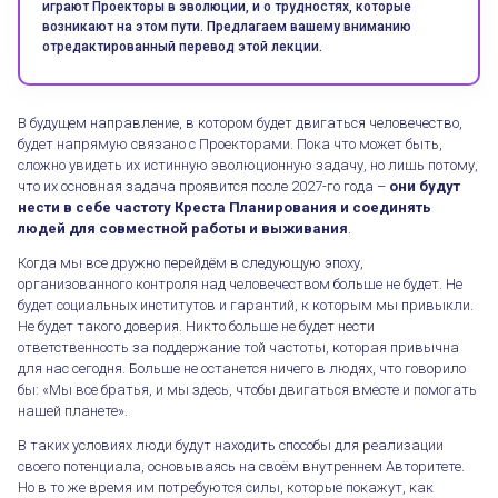
играют Проекторы в эволюции, и о трудностях, которые
возникают на этом пути. Предлагаем вашему вниманию
отредактированный перевод этой лекции.
В будущем направление, в котором будет двигаться человечество,
будет напрямую связано с Проекторами. Пока что может быть,
сложно увидеть их истинную эволюционную задачу, но лишь потому,
что их основная задача проявится после 2027-го года –
они будут
нести в себе частоту Креста Планирования и соединять
людей для совместной работы и выживания
.
Когда мы все дружно перейдём в следующую эпоху,
организованного контроля над человечеством больше не будет. Не
будет социальных институтов и гарантий, к которым мы привыкли.
Не будет такого доверия. Никто больше не будет нести
ответственность за поддержание той частоты, которая привычна
для нас сегодня. Больше не останется ничего в людях, что говорило
бы: «Мы все братья, и мы здесь, чтобы двигаться вместе и помогать
нашей планете».
В таких условиях люди будут находить способы для реализации
своего потенциала, основываясь на своём внутреннем Авторитете.
Но в то же время им потребуются силы, которые покажут, как