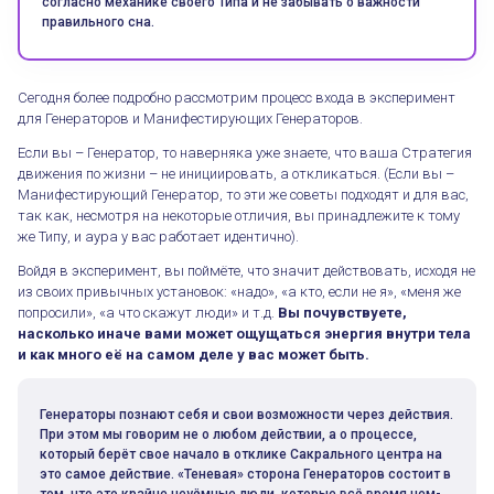
согласно механике своего Типа и не забывать о важности
правильного сна.
Сегодня более подробно рассмотрим процесс входа в эксперимент
для Генераторов и Манифестирующих Генераторов.
Если вы – Генератор, то наверняка уже знаете, что ваша Стратегия
движения по жизни – не инициировать, а откликаться. (Если вы –
Манифестирующий Генератор, то эти же советы подходят и для вас,
так как, несмотря на некоторые отличия, вы принадлежите к тому
же Типу, и аура у вас работает идентично).
Войдя в эксперимент, вы поймёте, что значит действовать, исходя не
из своих привычных установок: «надо», «а кто, если не я», «меня же
попросили», «а что скажут люди» и т.д.
Вы почувствуете,
насколько иначе вами может ощущаться энергия внутри тела
и как много её на самом деле у вас может быть.
Генераторы познают себя и свои возможности через действия.
При этом мы говорим не о любом действии, а о процессе,
который берёт свое начало в отклике Сакрального центра на
это самое действие. «Теневая» сторона Генераторов состоит в
том, что это крайне неуёмные люди, которые всё время чем-