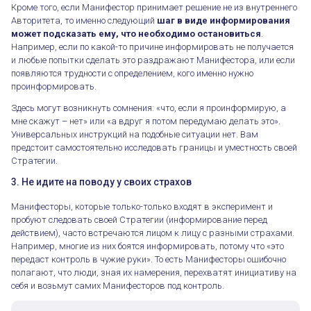
Кроме того, если Манифестор принимает решение не из внутреннего
Авторитета, то именно следующий
шаг в виде информирования
может подсказать ему, что необходимо остановиться
.
Например, если по какой-то причине информировать не получается
и любые попытки сделать это раздражают Манифестора, или если
появляются трудности с определением, кого именно нужно
проинформировать.
Здесь могут возникнуть сомнения: «что, если я проинформирую, а
мне скажут – нет» или «а вдруг я потом передумаю делать это».
Универсальных инструкций на подобные ситуации нет. Вам
предстоит самостоятельно исследовать границы и уместность своей
Стратегии.
3. Не идите на поводу у своих страхов
Манифесторы, которые только-только входят в эксперимент и
пробуют следовать своей Стратегии (информирование перед
действием), часто встречаются лицом к лицу с разными страхами.
Например, многие из них боятся информировать, потому что «это
передаст контроль в чужие руки». То есть Манифесторы ошибочно
полагают, что люди, зная их намерения, перехватят инициативу на
себя и возьмут самих Манифесторов под контроль.