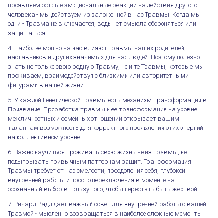
проявляем острые эмоциональные реакции на действия другого
человека - мы действуем из заложенной в нас Травмы. Когда мы
одни - Травма не включается, ведь нет смысла обороняться или
защищаться.
4. Наиболее мощно на нас влияют Травмы наших родителей,
наставников и других значимых для нас людей. Поэтому полезно
знать не только свою родную Травму, но и те Травмы, которые мы
проживаем, взаимодействуя с близкими или авторитетными
фигурами в нашей жизни.
5. У каждой Генетической Травмы есть механизм трансформации в
Призвание. Проработка травмы и ее трансформация на уровне
межличностных и семейных отношений открывает вашим
талантам возможность для корректного проявления этих энергий
на коллективном уровне.
6. Важно научиться проживать свою жизнь не из Травмы, не
подыгрывать привычным паттернам защит. Трансформация
Травмы требует от нас смелости, преодоления себя, глубокой
внутренней работы и просто переключения в моменте на
осознанный выбор в пользу того, чтобы перестать быть жертвой.
7. Ричард Радд дает важный совет для внутренней работы с вашей
Травмой - мысленно возвращаться в наиболее сложные моменты