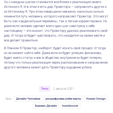
Он с каждым шагом становится все ближе к реализации своего
Истинного Я. И в этом и есть дар Проектора — направлять других к
их Истинному Я. При этом совершенно неважно, насколько сильно
изменится путь человека, которого направляет Проектор. Это могут
быть как кардинальные перемены, так и легкие корректировки. Но
даже если человек сделает всего один шаг навстречу к себе
настоящему — это значит, что Проектору удалось реализовать свой
дар. И тогда он будет чувствовать, что находится на своем месте и
все делает правильно.
В Ложном Я Проектор, наоборот, будет искать свой процесс. И тогда
он не сможет найти себя. Даже если он будет успешен финансово,
будет иметь статус и вес в обществе, внутренне он будет потерян,
потому что только реализация через распознавание и направление
другого человека может дать Проектору ощущение успеха.
Типы
2 августа 2021
Теги:
Дизайн Человека
расшифровка рейв-карты
Human Design
Хьюман Дизайн
humdescom