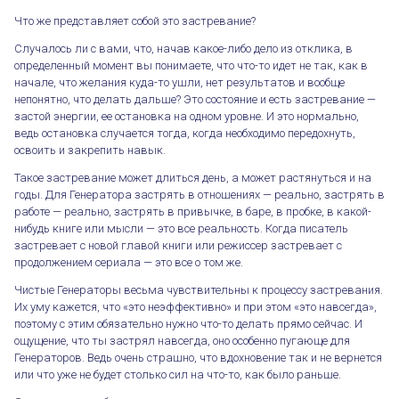
Что же представляет собой это застревание?
Случалось ли с вами, что, начав какое-либо дело из отклика, в
определенный момент вы понимаете, что что-то идет не так, как в
начале, что желания куда-то ушли, нет результатов и вообще
непонятно, что делать дальше? Это состояние и есть застревание —
застой энергии, ее остановка на одном уровне. И это нормально,
ведь остановка случается тогда, когда необходимо передохнуть,
освоить и закрепить навык.
Такое застревание может длиться день, а может растянуться и на
годы. Для Генератора застрять в отношениях — реально, застрять в
работе — реально, застрять в привычке, в баре, в пробке, в какой-
нибудь книге или мысли — это все реальность. Когда писатель
застревает с новой главой книги или режиссер застревает с
продолжением сериала — это все о том же.
Чистые Генераторы весьма чувствительны к процессу застревания.
Их уму кажется, что «это неэффективно» и при этом «это навсегда»,
поэтому с этим обязательно нужно что-то делать прямо сейчас. И
ощущение, что ты застрял навсегда, оно особенно пугающе для
Генераторов. Ведь очень страшно, что вдохновение так и не вернется
или что уже не будет столько сил на что-то, как было раньше.