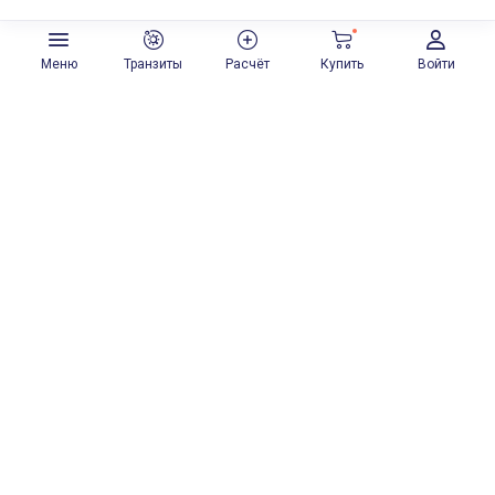
Меню
Транзиты
Расчёт
Купить
Войти
Особенности Стратегии Рефлектора
Стратегия Рефлектора — ждать лунный цикл перед тем, как
принять решение. Это может быть нелегко, потому что время в
течение этого цикла может тянуться крайне медленно. Если другой
человек может сказать: «Сейчас я пару минут подумаю», то
Рефлектору необходимо думать практически целый месяц.
Но как бы это не было сложно, это правильно для Рефлектора,
потому что только такой подход позволяет ему реализовать свою