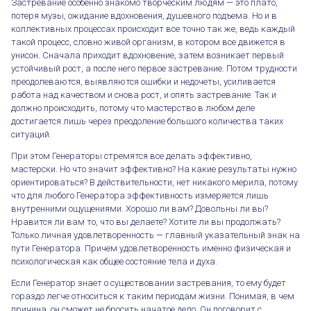
Застревание особенно знакомо творческим людям — это плато,
потеря музы, ожидание вдохновения, душевного подъема. Но и в
коллективных процессах происходит все точно так же, ведь каждый
такой процесс, словно живой организм, в котором все движется в
унисон. Сначала приходит вдохновение, затем возникает первый
устойчивый рост, а после него первое застревание. Потом трудности
преодолеваются, выявляются ошибки и недочеты, усиливается
работа над качеством и снова рост, и опять застревание. Так и
должно происходить, потому что мастерство в любом деле
достигается лишь через преодоление большого количества таких
ситуаций.
При этом Генераторы стремятся все делать эффективно,
мастерски. Но что значит эффективно? На какие результаты нужно
ориентироваться? В действительности, нет никакого мерила, потому
что для любого Генератора эффективность измеряется лишь
внутренними ощущениями. Хорошо ли вам? Довольны ли вы?
Нравится ли вам то, что вы делаете? Хотите ли вы продолжать?
Только личная удовлетворенность — главный указательный знак на
пути Генератора. Причем удовлетворенность именно физическая и
психологическая как общее состояние тела и духа.
Если Генератор знает о существовании застревания, то ему будет
гораздо легче относиться к таким периодам жизни. Понимая, в чем
причина, он сможет не бросить начатое дело. Он поговорит с