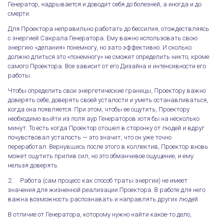
Генератор, надрывается и доводит себя до болезней, а иногда и до
смерти.
Для Проектора неправильно работать до бессилия, отождествляясь
с энергией Сакрала Генератора. Ему важно использовать свою
энергию «делания» понемногу, но зато эффективно. И сколько
должно длиться это «понемногу» не сможет определить никто, кроме
самого Проектора. Все зависит от его Дизайна и интенсивности его
работы.
Чтобы определить свои энергетические границы, Проектору важно
доверять себе, доверять своей усталости и уметь останавливаться,
когда она появляется. При этом, чтобы ее ощутить, Проектору
необходимо выйти из поля аур Генераторов хотя бы на несколько
минут. То есть когда Проектор отошел в сторонку от людей и вдруг
почувствовал усталость — это значит, что он уже точно
переработал. Вернувшись после этого в коллектив, Проектор вновь
может ощутить прилив сил, но это обманчивое ощущение, и ему
нельзя доверять.
2. Работа (сам процесс как способ траты энергии) не имеет
значения для жизненной реализации Проектора. В работе для него
важна возможность распознавать и направлять других людей.
В отличие от Генератора, которому нужно найти какое-то дело,