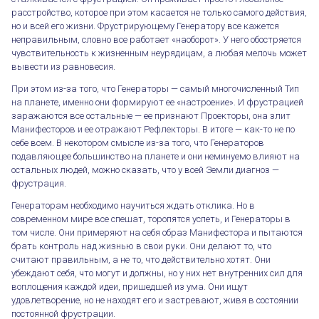
расстройство, которое при этом касается не только самого действия,
но и всей его жизни. Фрустрирующему Генератору все кажется
неправильным, словно все работает «наоборот». У него обостряется
чувствительность к жизненным неурядицам, а любая мелочь может
вывести из равновесия.
При этом из-за того, что Генераторы — самый многочисленный Тип
на планете, именно они формируют ее «настроение». И фрустрацией
заражаются все остальные — ее признают Проекторы, она злит
Манифесторов и ее отражают Рефлекторы. В итоге — как-то не по
себе всем. В некотором смысле из-за того, что Генераторов
подавляющее большинство на планете и они неминуемо влияют на
остальных людей, можно сказать, что у всей Земли диагноз —
фрустрация.
Генераторам необходимо научиться ждать отклика. Но в
современном мире все спешат, торопятся успеть, и Генераторы в
том числе. Они примеряют на себя образ Манифестора и пытаются
брать контроль над жизнью в свои руки. Они делают то, что
считают правильным, а не то, что действительно хотят. Они
убеждают себя, что могут и должны, но у них нет внутренних сил для
воплощения каждой идеи, пришедшей из ума. Они ищут
удовлетворение, но не находят его и застревают, живя в состоянии
постоянной фрустрации.