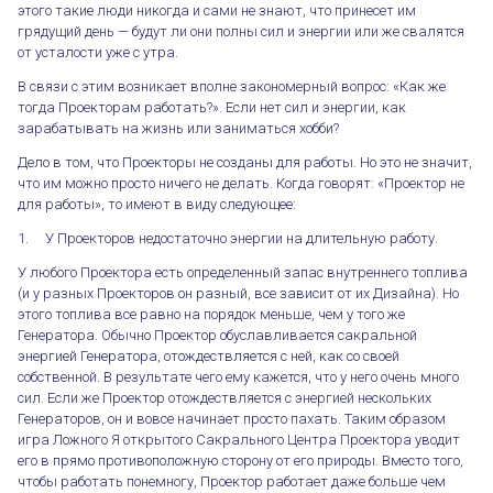
этого такие люди никогда и сами не знают, что принесет им
грядущий день — будут ли они полны сил и энергии или же свалятся
от усталости уже с утра.
В связи с этим возникает вполне закономерный вопрос: «Как же
тогда Проекторам работать?». Если нет сил и энергии, как
зарабатывать на жизнь или заниматься хобби?
Дело в том, что Проекторы не созданы для работы. Но это не значит,
что им можно просто ничего не делать. Когда говорят: «Проектор не
для работы», то имеют в виду следующее:
1. У Проекторов недостаточно энергии на длительную работу.
У любого Проектора есть определенный запас внутреннего топлива
(и у разных Проекторов он разный, все зависит от их Дизайна). Но
этого топлива все равно на порядок меньше, чем у того же
Генератора. Обычно Проектор обуславливается сакральной
энергией Генератора, отождествляется с ней, как со своей
собственной. В результате чего ему кажется, что у него очень много
сил. Если же Проектор отождествляется с энергией нескольких
Генераторов, он и вовсе начинает просто пахать. Таким образом
игра Ложного Я открытого Сакрального Центра Проектора уводит
его в прямо противоположную сторону от его природы. Вместо того,
чтобы работать понемногу, Проектор работает даже больше чем