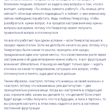
близкими людьми, попросит их задать ему вопросы о том, что его
волнует, например: «Ты хочешь сменить работу?», «Ты хочешь уйти
сейчас?» «Или еще немного подождешь?» и поймет, с чем именно ему
сейчас необходимо поработать. Ведь любому Генератору, чтобы
разобраться, нужен вопрос. А в процессе застревания ему нужны
вопросы все время, потому что Генератор может получить
правильный вопрос и откликнуться.
Но все это работает при одном условии — если Генератор вошел в
процесс через отклик. Если же дело было начато из ума, потому что у
Генераторы были какие-то мысли, принципы или нужды,
придуманные идеи или чужие мечты, то о качественном росте через
застревание и об удовлетворении можно забыть. А вот фрустрация
возникнет обязательно. И выход из нее будет только один — ждать
отклика на какое-то предложение, ситуацию или вопрос, чтобы
Фрустрация и застревание Генератора
откликнуться и понять, куда двигаться дальше.
Таким образом, «застрял, потому что живешь не своей жизнью» и
«застрял, потому что осваиваешь уже достигнутое» — две
принципиально разные вещи. Когда вы застрянете в следующий
раз, спросите себя, зачем вы делаете то, что делаете? Если ответ
будет вроде «чтобы получить что-то в будущем, а пока я терплю», то
вы рискуете застрять в этом очень надолго и жить в состоянии
постоянной фрустрации.