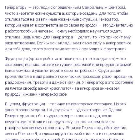
Генераторы — это люди с определенным Сакральным Центром,
чисто энергетические существа, которые созданы для того, чтобы
откликаться на различные жизненные ситуации. Генератор,
который живет в соответствии со своей природой — это удивительно
работоспособный человек. Но ему необходимо научиться ждать
отклика. Ведь ключ для Генератора — делать то, что приносит ему
удовлетворение. Если же он вкладывает свою силу в некорректное
для себя дело, то это расстраивает его и приводит к фрустрации.
Фрустрация («расстройство планов», «тщетное ожидание»)— это
состояние, возникающее в ситуации реальной или предполагаемой
невозможности удовлетворить свои потребности. Фрустрация
проявляется в виде разных психических процессов: разочарования,
раздражения, тревоги и даже отчаяния. У Генератора это состояние
является своеобразной «расплатой» за игнорирование своей
природы и жизни наперекор себе.
В целом, фрустрация — типично генераторское состояние. Но это
одна сторона медали. На другой же — удовлетворение. Однако
Генератор может быть удовлетворен только тогда, когда
почувствует отклик и последует ему, позволив тем самым
раскрыться своему потенциалу. Если же Генератор действует из
своего Ложного Я, он диссонирует с самой жизнью и непременно
сталкивается с фрустрацией. Он проживает просто глобальное