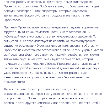
процесс, работу, от которой он будет получать удовлетворение,
Проектор устроен иначе. Проблема в том, что большинство людей
вокруг Проекторов — это Генераторы, которые ищут свою
деятельность, фокусируются на процессе и вовлекают в это
Проекторов.
При этом Проектор практически не чувствует удовлетворения или
фрустрации от какой-то деятельности. У него остается лишь
небольшой «привкус» одного из этих генераторских ощущений. То
есть, если Генератор действует не из отклика, то его внутреннее
ощущение фрустрации будет активно сигнализировать об этом. А
Проектор не имеет такого встроенного внутреннего ощущения. И если
ум Проектора убедит его в важности какой-то работы, то он может
легко зависнуть в ней (хоть она и будет далека от той, которая
приведет его к реализации). Либо же Проектор может менять одну
работу за другой в поисках «той самой единственной», не чувствуя
удовлетворения ни от одной из них. Он может работать до
изнеможения, но ощущать потерянность и бессмысленность
происходящего.
Дело в том, что Проектор пришел в этот мир, чтобы
реализовываться не через трату собственной энергии, т. е. не через
процесс работы. Проектор реализуется через возможность
распознавать другого человека и направлять его. Для того, чтобы