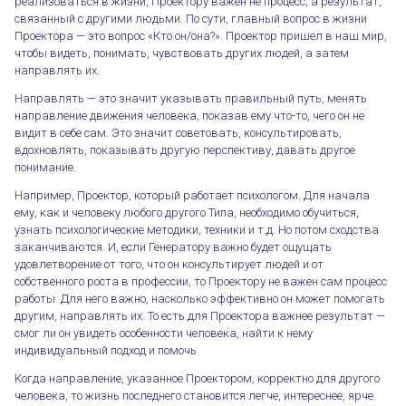
реализоваться в жизни, Проектору важен не процесс, а результат,
связанный с другими людьми. По сути, главный вопрос в жизни
Проектора — это вопрос «Кто он/она?». Проектор пришел в наш мир,
чтобы видеть, понимать, чувствовать других людей, а затем
направлять их.
Направлять — это значит указывать правильный путь, менять
направление движения человека, показав ему что-то, чего он не
видит в себе сам. Это значит советовать, консультировать,
вдохновлять, показывать другую перспективу, давать другое
понимание.
Например, Проектор, который работает психологом. Для начала
ему, как и человеку любого другого Типа, необходимо обучиться,
узнать психологические методики, техники и т.д. Но потом сходства
заканчиваются. И, если Генератору важно будет ощущать
удовлетворение от того, что он консультирует людей и от
собственного роста в профессии, то Проектору не важен сам процесс
работы. Для него важно, насколько эффективно он может помогать
другим, направлять их. То есть для Проектора важнее результат —
смог ли он увидеть особенности человека, найти к нему
индивидуальный подход и помочь.
Когда направление, указанное Проектором, корректно для другого
человека, то жизнь последнего становится легче, интереснее, ярче.