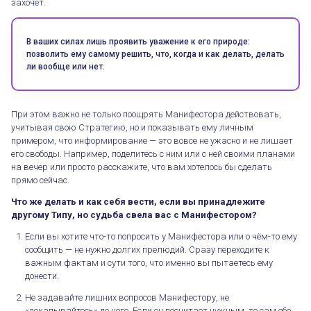
захочет.
В ваших силах лишь проявить уважение к его природе:
позволить ему самому решить, что, когда и как делать, делать
ли вообще или нет.
При этом важно не только поощрять Манифестора действовать,
учитывая свою Стратегию, но и показывать ему личным
примером, что информирование — это вовсе не ужасно и не лишает
его свободы. Например, поделитесь с ним или с ней своими планами
на вечер или просто расскажите, что вам хотелось бы сделать
прямо сейчас.
Что же делать и как себя вести, если вы принадлежите
другому Типу, но судьба свела вас с Манифестором?
Если вы хотите что-то попросить у Манифестора или о чём-то ему
сообщить — не нужно долгих прелюдий. Сразу переходите к
важным фактам и сути того, что именно вы пытаетесь ему
донести.
Не задавайте лишних вопросов Манифестору, не
«докапывайтесь» до него. Если он посчитает нужным, то сам обо