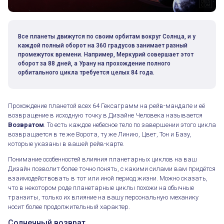
Все планеты движутся по своим орбитам вокруг Солнца, и у
каждой полный оборот на 360 градусов занимает разный
промежуток времени. Например, Меркурий совершает этот
оборот за 88 дней, а Урану на прохождение полного
орбитального цикла требуется целых 84 года.
Прохождение планетой всех 64 Гексаграмм на рейв-мандале и её
возвращение в исходную точку в Дизайне Человека называется
Возвратом
. То есть каждое небесное тело по завершении этого цикла
возвращается в те же Ворота, ту же Линию, Цвет, Тон и Базу,
которые указаны в вашей рейв-карте.
Понимание особенностей влияния планетарных циклов на ваш
Дизайн позволит более точно понять, с какими силами вам придётся
взаимодействовать в тот или иной период жизни. Можно сказать,
что в некотором роде планетарные циклы похожи на обычные
транзиты, только их влияние на вашу персональную механику
носит более продолжительный характер.
Солнечный возврат