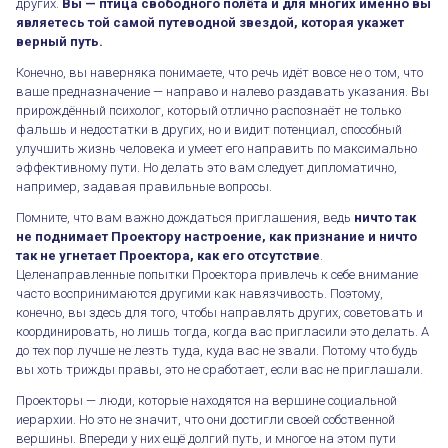
других.
Вы — птица свободного полёта и для многих именно вы
являетесь той самой путеводной звездой, которая укажет
верный путь.
Конечно, вы наверняка понимаете, что речь идёт вовсе не о том, что
ваше предназначение — направо и налево раздавать указания. Вы
прирождённый психолог, который отлично распознаёт не только
Проекторы — вершина социальной иерархии
фальшь и недостатки в других, но и видит потенциал, способный
улучшить жизнь человека и умеет его направить по максимально
эффективному пути. Но делать это вам следует дипломатично,
например, задавая правильные вопросы.
Помните, что вам важно дождаться приглашения, ведь
ничто так
не поднимает Проектору настроение, как признание и ничто
так не угнетает Проектора, как его отсутствие
.
Целенаправленные попытки Проектора привлечь к себе внимание
часто воспринимаются другими как навязчивость. Поэтому,
конечно, вы здесь для того, чтобы направлять других, советовать и
координировать, но лишь тогда, когда вас пригласили это делать. А
до тех пор лучше не лезть туда, куда вас не звали. Потому что будь
вы хоть трижды правы, это не сработает, если вас не приглашали.
Проекторы — люди, которые находятся на вершине социальной
иерархии. Но это не значит, что они достигли своей собственной
вершины. Впереди у них ещё долгий путь, и многое на этом пути