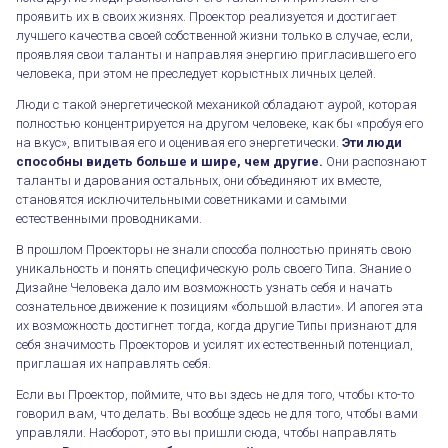
проявить их в своих жизнях. Проектор реализуется и достигает
лучшего качества своей собственной жизни только в случае, если,
проявляя свои таланты и направляя энергию пригласившего его
человека, при этом не преследует корыстных личных целей.
Люди с такой энергетической механикой обладают аурой, которая
полностью концентрируется на другом человеке, как бы «пробуя его
на вкус», впитывая его и оценивая его энергетически.
Эти люди
способны видеть больше и шире, чем другие.
Они распознают
таланты и дарования остальных, они объединяют их вместе,
становятся исключительными советниками и самыми
естественными проводниками.
В прошлом Проекторы не знали способа полностью принять свою
уникальность и понять специфическую роль своего Типа. Знание о
Дизайне Человека дало им возможность узнать себя и начать
сознательное движение к позициям «большой власти». И апогея эта
их возможность достигнет тогда, когда другие Типы признают для
себя значимость Проекторов и усилят их естественный потенциал,
приглашая их направлять себя.
Если вы Проектор, поймите, что вы здесь не для того, чтобы кто-то
говорил вам, что делать. Вы вообще здесь не для того, чтобы вами
управляли. Наоборот, это вы пришли сюда, чтобы направлять