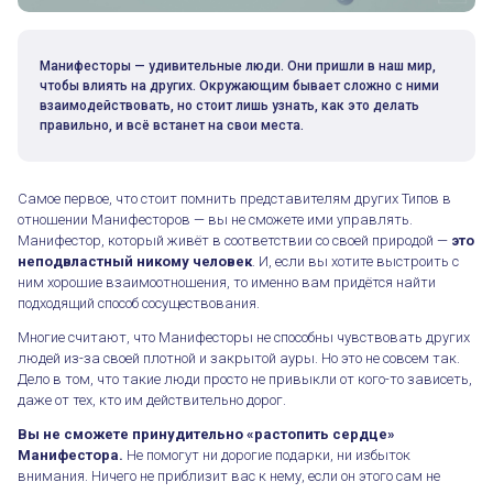
Манифесторы — удивительные люди. Они пришли в наш мир,
чтобы влиять на других. Окружающим бывает сложно с ними
взаимодействовать, но стоит лишь узнать, как это делать
правильно, и всё встанет на свои места.
Самое первое, что стоит помнить представителям других Типов в
отношении Манифесторов — вы не сможете ими управлять.
Манифестор, который живёт в соответствии со своей природой —
это
неподвластный никому человек
. И, если вы хотите выстроить с
ним хорошие взаимоотношения, то именно вам придётся найти
подходящий способ сосуществования.
Многие считают, что Манифесторы не способны чувствовать других
людей из-за своей плотной и закрытой ауры. Но это не совсем так.
Дело в том, что такие люди просто не привыкли от кого-то зависеть,
даже от тех, кто им действительно дорог.
Вы не сможете принудительно «растопить сердце»
Манифестора.
Не помогут ни дорогие подарки, ни избыток
внимания. Ничего не приблизит вас к нему, если он этого сам не