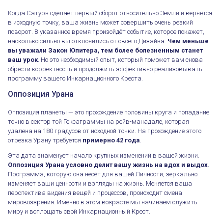
Когда Сатурн сделает первый оборот относительно Земли и вернётся
в исходную точку, ваша жизнь может совершить очень резкий
поворот. В указанное время произойдёт событие, которое покажет,
насколько сильно вы отклонились от своего Дизайна.
Чем меньше
вы уважали Закон Юпитера, тем более болезненным станет
ваш урок
. Но это необходимый опыт, который поможет вам снова
обрести корректность и продолжить эффективно реализовывать
программу вашего Инкарнационного Креста.
Оппозиция Урана
Оппозиция планеты — это прохождение половины круга и попадание
точно в сектор той Гексаграммы на рейв-манадале, которая
Влияние возвратов основных планет
удалена на 180 градусов от исходной точки. На прохождение этого
отрезка Урану требуется
примерно 42 года
.
Эта дата знаменует начало крупных изменений в вашей жизни.
Оппозиция Урана условно делит вашу жизнь на вдох и выдох
.
Программа, которую она несёт для вашей Личности, зеркально
изменяет ваши ценности и взгляды на жизнь. Меняется ваша
перспектива видения вещей и процессов, происходит смена
мировоззрения. Именно в этом возрасте мы начинаем служить
миру и воплощать свой Инкарнационный Крест.