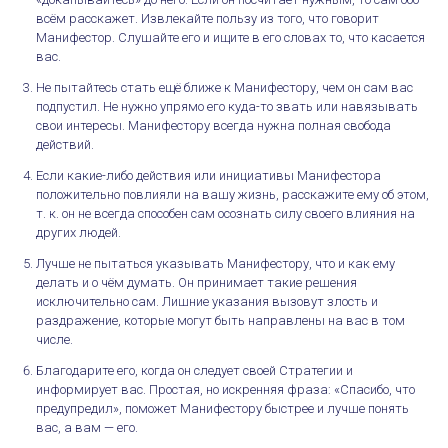
всём расскажет. Извлекайте пользу из того, что говорит
Манифестор. Слушайте его и ищите в его словах то, что касается
вас.
Не пытайтесь стать ещё ближе к Манифестору, чем он сам вас
подпустил. Не нужно упрямо его куда-то звать или навязывать
свои интересы. Манифестору всегда нужна полная свобода
действий.
Если какие-либо действия или инициативы Манифестора
положительно повлияли на вашу жизнь, расскажите ему об этом,
т. к. он не всегда способен сам осознать силу своего влияния на
других людей.
Лучше не пытаться указывать Манифестору, что и как ему
делать и о чём думать. Он принимает такие решения
исключительно сам. Лишние указания вызовут злость и
раздражение, которые могут быть направлены на вас в том
числе.
Благодарите его, когда он следует своей Стратегии и
информирует вас. Простая, но искренняя фраза: «Спасибо, что
предупредил», поможет Манифестору быстрее и лучше понять
вас, а вам — его.