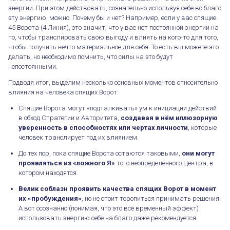
энергии. При этом действовать, сознательно используя себе во благо
эту энергию, можно. Почему бы и нет? Например, если у вас спящие
45 Ворота (4 Линия), это значит, что у вас нет постоянной энергии на
то, чтобы транслировать свою выгоду и влиять на кого-то для того,
чтобы получить нечто материальное для себя. То есть вы можете это
делать, но необходимо помнить, что силы на это будут
непостоянными.
Подводя итог, выделим несколько основных моментов относительно
влияния на человека спящих Ворот:
Спящие Ворота могут «подталкивать» ум к инициации действий
в обход Стратегии и Авторитета,
создавая в нём иллюзорную
Влияние спящих ворот
уверенность в способностях или чертах личности
, которые
человек транслирует под их влиянием.
До тех пор, пока спящие Ворота остаются таковыми,
они могут
проявляться из «ложного Я»
того неопределённого Центра, в
котором находятся.
Велик соблазн проявить качества спящих Ворот в момент
их «пробуждения»
, но не стоит торопиться принимать решения.
А вот осознанно (понимая, что это всё временный эффект)
использовать энергию себе на благо даже рекомендуется.