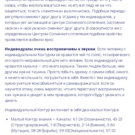
снова, чтобы воспользоваться ею, но его взгляду не за что
зацепиться, то есть «лампочка» выключилась. Подобные периоды
регулярно сменяют друг друга. И даже у тех индивидуалов, у
которых нет активаций в Центре Солнечного сплетения, состояния
«всё ок» и «всё ужасно» сменяют друг друга. В совокупности же с
определённым Центром Солнечного сплетения подобное свойство
проявляется особенно ярко.
Индивидуалы очень восприимчивы к звукам.
Если человеку с
индивидуальным Контуром не нравится чей-то голос, то скорее всего
это просто неправильный для него человек. Если индивидуалу не
нравится музыка — это не его музыка. Таким людям больше, чем
другим нужна тишина. Просто побыть одному, с самим собой, никого
и ничего не слышать, погрузиться в себя. Вместе с тем индивидуалу
нужно учиться ясно объясняться и самовыражаться. Если он
научится этому, очень вероятно, что его перестанут воспринимать
как чужака и увидят в нём проводника, которого будут уважать и
ценить.
Индивидуальный Контур включает в себя два малых Контура:
Малый Контур знания — Каналы: 61-24 (Осознанности), 43-23
(Структурирования), 1-8 (Творчества), 2-14 (Биения), 3-60
(Мутации), 38-28 (Борьбы), 39-55(Эмоциональности), 57-20