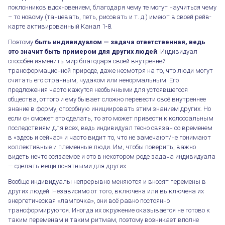
поклонников вдохновением, благодаря чему те могут научиться чему
– то новому (танцевать, петь, рисовать и т. д.) имеют в своей рейв-
карте активированный Канал 1-8.
Поэтому
быть индивидуалом — задача ответственная, ведь
это значит быть примером для других людей
. Индивидуал
способен изменить мир благодаря своей внутренней
трансформационной природе, даже несмотря на то, что люди могут
считать его странным, чудаком или ненормальным. Его
предложения часто кажутся необычными для устоявшегося
общества, оттого и ему бывает сложно перевести своё внутреннее
знание в форму, способную инициировать этим знанием других. Но
если он сможет это сделать, то это может привести к колоссальным
последствиям для всех, ведь индивидуал тесно связан со временем
в «здесь и сейчас» и часто видит то, что не замечают/не понимают
коллективные и племенные люди. Им, чтобы поверить, важно
видеть нечто осязаемое и это в некотором роде задача индивидуала
— сделать вещи понятными для других.
Вообще индивидуалы непрерывно меняются и вносят перемены в
других людей. Независимо от того, включена или выключена их
энергетическая «лампочка», они всё равно постоянно
трансформируются. Иногда их окружение оказывается не готово к
таким переменам и таким ритмам, поэтому возникает вполне