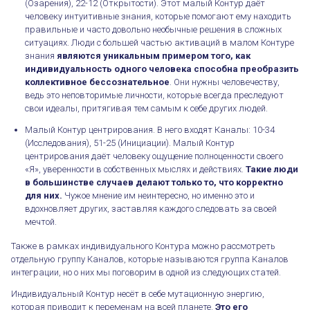
(Озарения), 22-12 (Открытости). Этот малый Контур даёт
человеку интуитивные знания, которые помогают ему находить
правильные и часто довольно необычные решения в сложных
ситуациях. Люди с большей частью активаций в малом Контуре
знания
являются уникальным примером того, как
индивидуальность одного человека способна преобразить
коллективное бессознательное
. Они нужны человечеству,
ведь это неповторимые личности, которые всегда преследуют
свои идеалы, притягивая тем самым к себе других людей.
Малый Контур центрирования. В него входят Каналы: 10-34
(Исследования), 51-25 (Инициации). Малый Контур
центрирования даёт человеку ощущение полноценности своего
«Я», уверенности в собственных мыслях и действиях.
Такие люди
в большинстве случаев делают только то, что корректно
для них.
Чужое мнение им неинтересно, но именно это и
вдохновляет других, заставляя каждого следовать за своей
мечтой.
Также в рамках индивидуального Контура можно рассмотреть
отдельную группу Каналов, которые называются группа Каналов
интеграции, но о них мы поговорим в одной из следующих статей.
Индивидуальный Контур несёт в себе мутационную энергию,
которая приводит к переменам на всей планете.
Это его