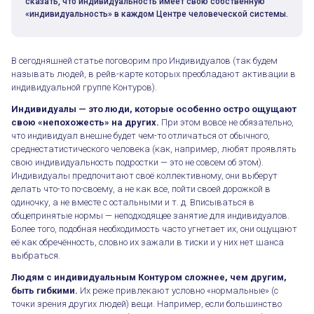
сказать, что индивидуальность имеет свою собственную
«индивидуальность» в каждом Центре человеческой системы.
В сегодняшней статье поговорим про Индивидуалов (так будем
называть людей, в рейв-карте которых преобладают активации в
индивидуальной группе Контуров).
Индивидуалы — это люди, которые особенно остро ощущают
свою «непохожесть» на других.
При этом вовсе не обязательно,
что индивидуал внешне будет чем-то отличаться от обычного,
среднестатистического человека (как, например, любят проявлять
свою индивидуальность подростки — это не совсем об этом).
Индивидуалы предпочитают своё коллективному, они выберут
делать что-то по-своему, а не как все, пойти своей дорожкой в
одиночку, а не вместе с остальными и т. д. Вписываться в
общепринятые нормы — неподходящее занятие для индивидуалов.
Более того, подобная необходимость часто угнетает их, они ощущают
её как обречённость, словно их зажали в тиски и у них нет шанса
выбраться.
Людям с индивидуальным Контуром сложнее, чем другим,
быть гибкими.
Их реже привлекают условно «нормальные» (с
точки зрения других людей) вещи. Например, если большинство