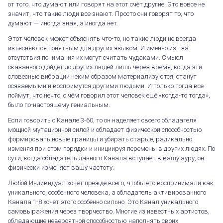
от того, что думают или говорят на этот счёт другие. Это вовсе не
значит, что такие люди все знают. Просто они говорят то, что
думают — иногда зная, а иногда нет.
Этот человек может объяснять что-то, но такие люди не всегда
изъясняются понятным для других языком. И именно из - за
отсутствия понимания их могут считать чудаками. Смысл
сказанного дойдёт до других людей лишь через время, когда эти
словесные вибрации неким образом материализуются, станут
осязаемыми и воспримутся другими людьми. И только тогда все
поймут, что нечто, о чём говорил этот человек ещё «когда-то тогда»,
было по-настоящему гениальным.
Если говорить о Канале 3-60, то он наделяет своего обладателя
мощной мутационной силой и обладает физической способностью
формировать новые границы и убирать старые, радикально
изменяя при этом порядки и инициируя перемены в других людях. По
сути, когда обладатель данного Канала вступает в вашу ауру, он
физически изменяет вашу частоту.
Любой Индивидуал хочет прежде всего, чтобы его воспринимали как
уникального, особенного человека, а обладатель активированного
Канала 1-8 хочет этого особенно сильно. Это Канал уникального
самовыражения через творчество. Многие из известных артистов,
обладающие невероятной способностью наполнять своих