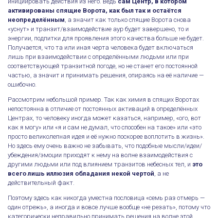
инициировать действия из него. Ведь
сам Центр, в котором
активированы спящие Ворота, как был так и остаётся
неопределённым
, а значит как только спящие Ворота снова
«уснут» и транзит/взаимодействие аур будет завершено, то и
энергии, подпитки для проявления этого качества больше не будет.
Получается, что та или иная черта человека будет включаться
лишь при взаимодействии с определёнными людьми или при
соответствующей транзитной погоде, но не станет его постоянной
частью, а значит и принимать решения, опираясь на её наличие —
ошибочно.
Рассмотрим небольшой пример. Так как химия в спящих Воротах
непостоянна в отличие от постоянных активаций в определённых
Центрах, то человеку иногда может казаться, например, «ого, вот
как я могу» или «я и сам не думал, что способен на такое» или «это
просто великолепная идея и её нужно поскорее воплотить в жизнь».
Но здесь ему очень важно не забывать, что подобные мысли/идеи/
убеждения/эмоции приходят к нему на волне взаимодействия с
другими людьми или под влиянием транзитов небесных тел, и
это
всего лишь иллюзия обладания некой чертой
, а не
действительный факт.
Поэтому здесь как никогда уместна пословица «семь раз отмерь —
один отрежь», а иногда и вовсе лучше вообще «не резать», потому что
категорически неправильно принимать решения на волне этой