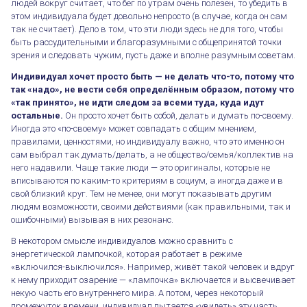
людей вокруг считает, что бег по утрам очень полезен, то убедить в
этом индивидуала будет довольно непросто (в случае, когда он сам
так не считает). Дело в том, что эти люди здесь не для того, чтобы
быть рассудительными и благоразумными с общепринятой точки
зрения и следовать чужим, пусть даже и вполне разумным советам.
Индивидуал хочет просто быть — не делать что-то, потому что
так «надо», не вести себя определённым образом, потому что
«так принято», не идти следом за всеми туда, куда идут
остальные.
Он просто хочет быть собой, делать и думать по-своему.
Иногда это «по-своему» может совпадать с общим мнением,
правилами, ценностями, но индивидуалу важно, что это именно он
сам выбрал так думать/делать, а не общество/семья/коллектив на
него надавили. Чаще такие люди — это оригиналы, которые не
вписываются по каким-то критериям в социум, а иногда даже и в
свой близкий круг. Тем не менее, они могут показывать другим
людям возможности, своими действиями (как правильными, так и
ошибочными) вызывая в них резонанс.
В некотором смысле индивидуалов можно сравнить с
энергетической лампочкой, которая работает в режиме
«включился-выключился». Например, живёт такой человек и вдруг
к нему приходит озарение — «лампочка» включается и высвечивает
некую часть его внутреннего мира. А потом, через некоторый
промежуток времени, индивидуал пытается «увидеть» эту часть