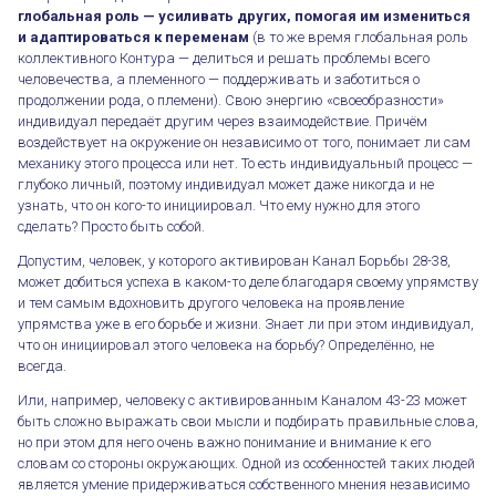
глобальная роль — усиливать других, помогая им измениться
и адаптироваться к переменам
(в то же время глобальная роль
коллективного Контура — делиться и решать проблемы всего
человечества, а племенного — поддерживать и заботиться о
продолжении рода, о племени). Свою энергию «своеобразности»
индивидуал передаёт другим через взаимодействие. Причём
воздействует на окружение он независимо от того, понимает ли сам
механику этого процесса или нет. То есть индивидуальный процесс —
глубоко личный, поэтому индивидуал может даже никогда и не
узнать, что он кого-то инициировал. Что ему нужно для этого
сделать? Просто быть собой.
Допустим, человек, у которого активирован Канал Борьбы 28-38,
может добиться успеха в каком-то деле благодаря своему упрямству
и тем самым вдохновить другого человека на проявление
упрямства уже в его борьбе и жизни. Знает ли при этом индивидуал,
что он инициировал этого человека на борьбу? Определённо, не
всегда.
Или, например, человеку с активированным Каналом 43-23 может
быть сложно выражать свои мысли и подбирать правильные слова,
но при этом для него очень важно понимание и внимание к его
словам со стороны окружающих. Одной из особенностей таких людей
является умение придерживаться собственного мнения независимо