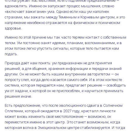
что нагружает нас мыслями, но его подлинное предназначение —
вдохновлять. Именно он запускает процесс мышления, словно
«включает зажигание» ума. Однако если наш ум наполнен
страхами, мы зажаты между Теменным и Корневым центром, и это
напряжение неизбежно отражается на физическом и психическом
здоровье.
Именно по этой причине мы так часто теряем контакт с собственным
телом. Ум постоянно занят идеями, планами, воспоминаниями, и в
этом потоке легко упустить сигналы, которые тело пытается нам
подать.
Природа даёт нам понять: ум предназначен не для принятия
решений, а для общения, хранения информации и передачи знаний
другим. Он не может быть нашим внутренним авторитетом — он
попросту слеп, когда дело касается самого себя. И в этом контексте
система, которая передаётся нам, предлагает решение — освободить
ум от задачи, к которой он не приспособлен, и научиться принимать
Влияние Плутона и пророчество 2027 года
решения иначе.
Есть предположение, что после эволюционного сдвига в Солнечном
Сплетении, который ожидается в 2027 году, кристалл личности
может вновь изменить своё местоположение — возможно, он
переместится именно в этот центр. Это станет возможным, когда
моторная волна в Эмоциональном центре стабилизируется. И тогда