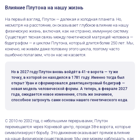
Влияние Плутона на нашу жизнь
На первый взгляд, Плутон — далекая и холодная планета. Но,
несмотря на расстояние, он оказывает глубокое влияние на нашу
физическую жизнь, включая, как ни странно, иммунную систему.
Существует тесная связь между генетической матрицей человека —
бодиграфом — и циклом Плутона, который длится более 250 лет. Мы,
конечно, не живём даже половину этого цикла, поэтому часто
ошибочно полагаем, что он нас не касается.
Но в 2027 году Плутон вновь войдёт в 41-е ворота — ту же
точку, в которой он находился в 1781 году. Именно тогда был
открыт Уран и сформировался девятицентровый бодиграф —
новая модель человеческой формы. А теперь, в феврале 2027
года, ожидается новое изменение, столь же значимое,
способное затронуть сами основы нашего генетического кода.
С 2010 по 2032 год, с небольшими перерывами, Плутон
перемещается через Корневой центр, проходя 38-е ворота, которые
символизируют борьбу. Это движение оказывает прямое влияние
на наше физическое существование. Мы уже можем наблюдать, как