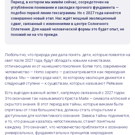
Период, в котором мы живём сейчас, сосредоточен на
углублённом понимании и закладке прочного фундамента —
подобно первой линии гексаграммы. Но с 2027 года начнётся
совершенно новый этап. Нас ждёт мощный эволюционный
сдвиг, связанный с изменениями в центре Солнечного
Сплетения. Для нашей человеческой формы это будет опыт, не
похожий ни на что прежде.
Любопытно, что природа уже дала понять: дети, которые появятся на
свет после 2027 года, будут обладать новыми качествами,
отличающими их от нынешнего поколения. Более того, современное
человечество — Homo sapiens — рассматривается как переходная
форма. Мы — своего рода мост, по которому эволюция движется к
следующей ступени — к существам, которых называют Рейвами.
Есть ещё один важный аспект, напрямую связанный с 2027 годом.
Это окончание так называемого Креста Майи — символа иллюзий и
скрытого знания. В этот период все тайны, которые веками были
спрятаны от глаз большинства, должны стать открытыми и
доступными для коллективного сознания. Завеса тайны поднимется,
и то, что раньше казалось непостижимым, станет понятным
каждому. Это означает, что человечество приблизится к осознанию
универсальных, фундаментальных принципов мироздания.