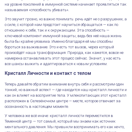
на уровне поколений в иммунной системе начинает проявляться так
называемая «способность убивать».
Это звучит грозно, но важно понимать: речь идёт не о разрушении, а
о силе, с которой нам предстоит научиться обращаться — как по
отношению к себе, так и к окружающим. Эта способность —
ключевой компонент иммунной защиты, ведь без неё наша жизнь
была бы крайне уязвима. Именно благодаря ей мы способны
бороться за выживание. Это и есть тот вызов, через который
произойдёт наша трансформация. Природа, как кажется, вовсе не
намерена останавливать этот процесс сейчас. Значит, у нас есть
все шансы выжить и адаптироваться к новым условиям.
Кристалл Личности и контакт с телом
Теперь давайте обратим внимание внутрь себя и рассмотрим один
тонкий, но важный аспект — где находится наш кристалл личности и
как он влияет на восприятие тела. У млекопитающих этот кристалл
расположен в Селезёночном центре — месте, которое отвечает за
осознанность в настоящем моменте.
У человека же всё иначе: кристалл личности переместился в
Теменной центр — тот самый, который мы знаем как источник
ментального давления. Мы привыкли воспринимать его как нечто,