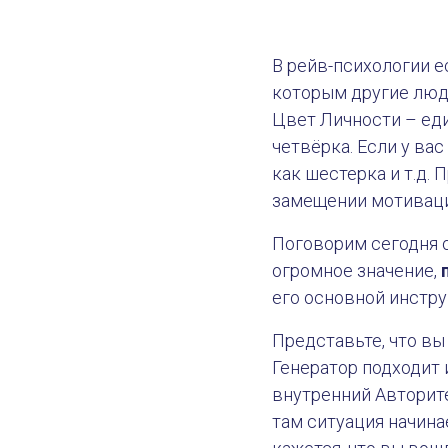
В рейв-психологии е
которым другие люди
Цвет Личности – еди
четвёрка. Если у вас
как шестерка и т.д.
замещении мотиваци
Поговорим сегодня о
огромное значение,
его основной инстр
Представьте, что вы
Генератор подходит и
внутренний Авторите
там ситуация начина