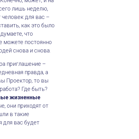
Конечно, может, и на
сего лишь неделю,
 человек для вас –
ставить, как это было
 думаете, что
не можете постоянно
юдей снова и снова.
ора приглашение –
едневная правда, а
вы Проектор, то вы
работа? Где быть?
вные жизненные
е, они приходят от
шли в такие
я для вас будет