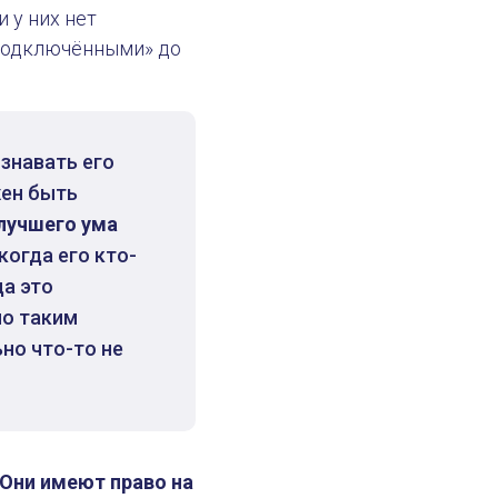
 у них нет
 «подключёнными» до
знавать его
жен быть
лучшего ума
когда его кто-
да это
ло таким
но что-то не
Они имеют право на