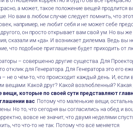
ли в отношения корректно и будто бы всё прекрасно. 
расно, а может, такое положение вещей продлится в
ше. Но вам в любом случае следует помнить, что этот
овек, например, не любит себя и не может себе пред
другого, он просто открывает вам свой ум. Но вы же
ия, сказали им «да». И возникает дилемма. Ведь вы 
ие, что подобное приглашение будет приходить от л
ераторы – совершенно другие существа. Для Проект
что отклик для Генератора. Для Генератора это его еж
– не о чём-то, что происходит каждый день. И, если 
и вещами: Какой друг? Какой возлюбленный? Какая 
е вещи, которые по своей сути представляют гла
иглашении вас
. Потому что маленькие вещи, остальны
ены. Но то, что сегодня вы согласились на обед и во
ректно, вовсе не значит, что двумя неделями спуст
ть, что что-то не так. Потому что всё меняется.