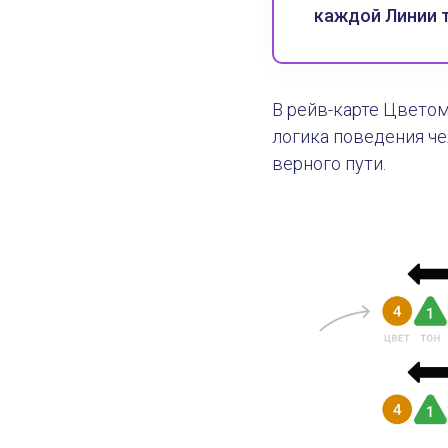
каждой Линии т
В рейв-карте Цвето
логика поведения че
верного пути.