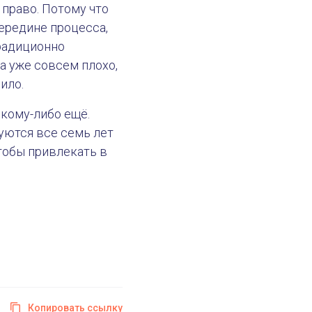
 право. Потому что
середине процесса,
традиционно
а уже совсем плохо,
оило.
 кому-либо ещё.
уются все семь лет
чтобы привлекать в
Копировать ссылку