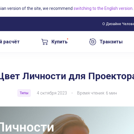
sian version of the site, we recommend
switching to the English version
.
О Дизайне Челов
й расчёт
Купить
Транзиты
а
Цвет Личности для Проектор
4 октября 2023
Время чтения: 6 мин
Типы