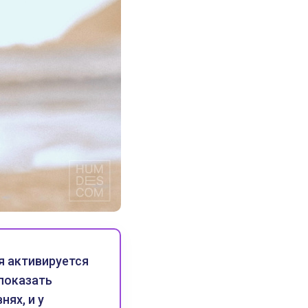
я активируется
 показать
нях, и у