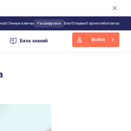
ека
О Генных ключах
Расшифровки
Блог
Отзывы
О проекте
Контакты
Войти
База знаний
4 октября 2023
Типы
а