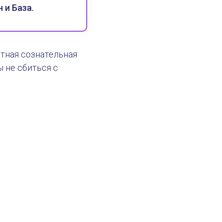
 и База.
тная сознательная
ы не сбиться с