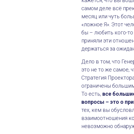
кажется, что вы вош
самом деле всё прек
месяц или чуть боль
«ложное Я». Этот чел
бы – любить кого-то 
приняли эти отношен
держаться за ожидан
Дело в том, что Ген
это не то же самое, 
Стратегия Проектора 
ограничены большим
То есть,
все больши
вопросы – это о пр
тех, кем вы обусловл
взаимоотношения кор
невозможно обнаружи