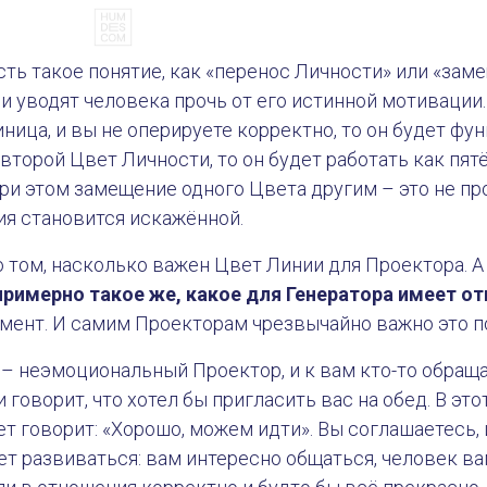
сть такое понятие, как «перенос Личности» или «заме
 уводят человека прочь от его истинной мотивации.
ница, и вы не оперируете корректно, то он будет фу
 второй Цвет Личности, то он будет работать как пятё
 При этом замещение одного Цвета другим – это не пр
я становится искажённой.
 том, насколько важен Цвет Линии для Проектора. А 
примерно такое же, какое для Генератора имеет о
умент. И самим Проекторам чрезвычайно важно это п
 – неэмоциональный Проектор, и к вам кто-то обраща
 говорит, что хотел бы пригласить вас на обед. В эт
т говорит: «Хорошо, можем идти». Вы соглашаетесь, и
ет развиваться: вам интересно общаться, человек ва