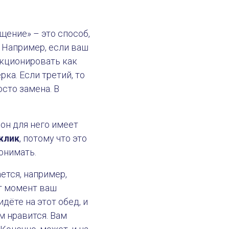
щение» – это способ,
 Например, если ваш
нкционировать как
рка. Если третий, то
осто замена. В
он для него имеет
тклик
, потому что это
онимать.
ется, например,
от момент ваш
дёте на этот обед, и
м нравится. Вам