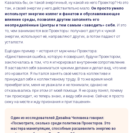
Казалось бы, он такой энергичный, ну какой из него Проектор? Но это
так, и своей энергии у него действительно мало.
Он просто умело
использует энергию коллег и фанатов и обуславливающее
влияние среды, позволяя другим заполнять его
неопределённые Центры и тем самым «заводить» себя.
И это
то, чем занимаются все Проекторы: получают доступ к чужой
энергии, используют её, направляют других, а потом падают от
усталости.
Ещё один пример – история от мужчины-Проектора:
«Единственная ошибка, которую я совершил, будучи Проектором,
заключалась в том, что я игнорировал внутреннее сопротивление.
Я заставлял себя заниматься чужими делами и делал вид, что мне
это нравится. Я пытался занять своё место в коллективе и
принуждал себя к коллективному труду. В то же время мной
пренебрегали, меня не уважали и не понимали, однако не
отказывались при этом от моей помощи. Я не сразу понял, почему
так происходит, но теперь знаю, и веду себя иначе. Сейчас я просто
сижу на месте и жду признания и приглашения».
Один из исследователей Дизайна Человека говорил:
«Посмотрите, сколько среди политиков Проекторов. Это
мастера манипуляции, способные расшевелить энергию во