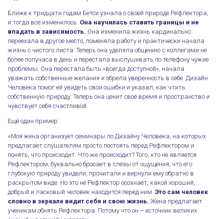
Ближе к тридцати годам Бетси узнала о своей природе Рефлектора,
и тогда всё изменилось.
Она научилась ставить границы и не
впадать в зависимость.
Она изменила жизнь кардинально:
переехала в другое место, поменяла работу и практически начала
жизнь с чистого листа. Теперь она уделяла общению с коллегами не
более получаса в день и перестала выслушивать по телефону чужие
проблемы. Она перестала быть «всегда доступной», начала
уважать собственные желания и обрела уверенность в себе. Дизайн
Человека помог ей увидеть свои ошибки и указал, как чтить
собственную природу. Теперь она ценит своё время и пространство и
чувствует себя счастливой.
Ещё один пример:
«Моя жена организует семинары по Дизайну Человека, на которых
предлагает слушателям просто постоять перед Рефлектором и
понять, что происходит. Что же происходит? Того, кто не является
Рефлектором, буквально бросает в слёзы от ощущения, что его
глубокую природу увидели, прочитали и вернули ему обратно в
раскрытом виде. Но это не Рефлектор осознаёт, какой хороший,
добрый и ласковый человек находится перед ним.
Это сам человек
словно в зеркале видит себя и свою жизнь.
Жена предлагает
ученикам обнять Рефлектора. Потому что он – источник великих