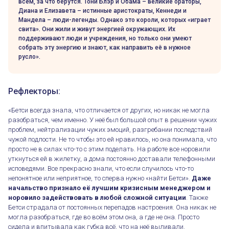
всём, за что берутся. Тони Блэр и Обама – великие ораторы,
Диана и Елизавета – истинные аристократы, Кеннеди и
Мандела – люди-легенды. Однако это короли, которых «играет
свита». Они жили и живут энергией окружающих. Их
поддерживают люди и учреждения, но только они умеют
собрать эту энергию и знают, как направить её в нужное
русло».
Рефлекторы:
«Бетси всегда знала, что отличается от других, но никак не могла
разобраться, чем именно. У неё был большой опыт в решении чужих
проблем, нейтрализации чужих эмоций, разгребании последствий
чужой подлости. Не то чтобы это ей нравилось, но она понимала, что
просто не в силах что-то с этим поделать. На работе все норовили
уткнуться ей в жилетку, а дома постоянно доставали телефонными
исповедями. Все прекрасно знали, что если случилось что-то
непонятное или неприятное, то сперва нужно «найти Бетси».
Даже
начальство признало её лучшим кризисным менеджером и
норовило задействовать в любой сложной ситуации
. Также
Бетси страдала от постоянных перепадов настроения. Она никак не
могла разобраться, где во всём этом она, а где не она. Просто
сидела и впитывала как губка всё, что на неё выливали.