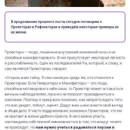
В продолжение прошлого поста сегодня поговорим о
Проекторах и Рефлекторах и приведём некоторые примеры из
их жизни.
Проекторы – люди, лишённые внутренней жизненной силы и не
способные манифестировать. В них присутствует некоторая лёгкость
и расслабленность. Один из последователей Ра, который, к слову, и
сам является Проектором, говорил:
«Открою вам тайну. Я сам нахожусь среди тех, кто относится к
Проекторам. Если Генераторы и Манифесторы – это люди,
способные мотивировать себя сами, то Проектор может оставаться
вечным наблюдателем, пока его не попросят присоединиться к
компании. Поэтому я прекрасно понимаю, как непросто ждать того,
что вас увидят, поймут, оценят. Дадут вам шанс внести свой вклад
в общее дело. Я часто поддразниваю знакомых Проекторов, что им
не хватает в жизни удобного кресла. В него можно упасть,
наслаждаясь собственной невиновностью в том, что вокруг ничего
не происходит. Но
нам нужно учиться радоваться паузам и