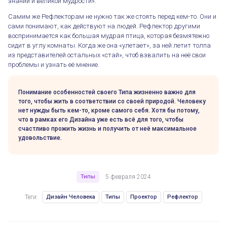
знаний и великой мудрости».
Самим же Рефлекторам не нужно так же стоять перед кем-то. Они и
сами понимают, как действуют на людей. Рефлектор другими
воспринимается как большая мудрая птица, которая безмятежно
сидит в углу комнаты. Когда же она «улетает», за ней летит толпа
из представителей остальных «стай», чтоб взвалить на неё свои
Типы: Проектор и Рефлектор
проблемы и узнать её мнение.
Понимание особенностей своего Типа жизненно важно для
того, чтобы жить в соответствии со своей природой. Человеку
нет нужды быть кем-то, кроме самого себя. Хотя бы потому,
что в рамках его Дизайна уже есть всё для того, чтобы
счастливо прожить жизнь и получить от неё максимальное
удовольствие.
Типы
5 февраля 2024
Теги:
Дизайн Человека
Типы
Проектор
Рефлектор