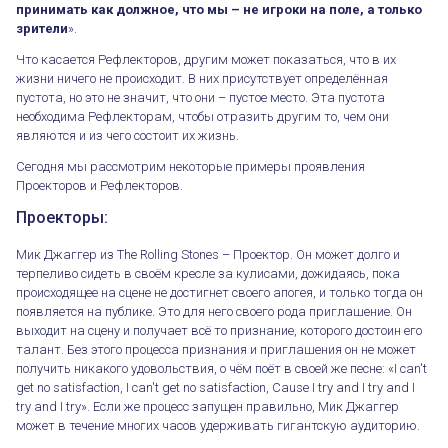
принимать как должное, что мы – не игроки на поле, а только
зрители
».
Что касается Рефлекторов, другим может показаться, что в их
жизни ничего не происходит. В них присутствует определённая
пустота, но это не значит, что они – пустое место. Эта пустота
необходима Рефлекторам, чтобы отразить другим то, чем они
являются и из чего состоит их жизнь.
Сегодня мы рассмотрим некоторые примеры проявления
Проекторов и Рефлекторов.
Проекторы:
Мик Джаггер из The Rolling Stones – Проектор. Он может долго и
терпеливо сидеть в своём кресле за кулисами, дожидаясь, пока
происходящее на сцене не достигнет своего апогея, и только тогда он
появляется на публике. Это для него своего рода приглашение. Он
выходит на сцену и получает всё то признание, которого достоин его
талант. Без этого процесса признания и приглашения он не может
получить никакого удовольствия, о чём поёт в своей же песне: «I can't
get no satisfaction, I can't get no satisfaction, Cause I try and I try and I
try and I try». Если же процесс запущен правильно, Мик Джаггер
может в течение многих часов удерживать гигантскую аудиторию.