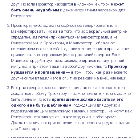
друг. Но если Проектор находится в «ложном Я», то он
может
быть очень неудобным
и даже неприятным человеком для
Генератора.
Проекторы не обладают способностью генерировать или
манифестировать. Но из-за того, что их Сакральный центр не
определён, им легче «прикинуться» Манифесторами, а не
Генераторами. И Проекторы, и Манифесторы обладают
потенциалом вести за собой, однако этот потенциал проявляется
принципиально по-разному (из-за различий в аурах). Если
Манифестор действует независимо, опираясь на внутренний
импульс, и при этом тащит за собой другие силы, то
Проектор
нуждается в приглашении
― в том, чтобы как раз какие-то
другие силы втащили его в опыт из реакции на внешние вещи.
Ещё раз говоря о распознании и приглашении, которого стоит
дождаться любому Проектору ― важно помнить, что оно должно
быть личным. То есть
приглашение должно касаться его
одного и не быть шаблонным
, подходящим для других и
подразумевающим возможную замену. Проекторы не могут как
Генераторы откликнуться на что угодно и в любое время.
Дождаться личного приглашения — вот первоочередная задача
для Проектора.