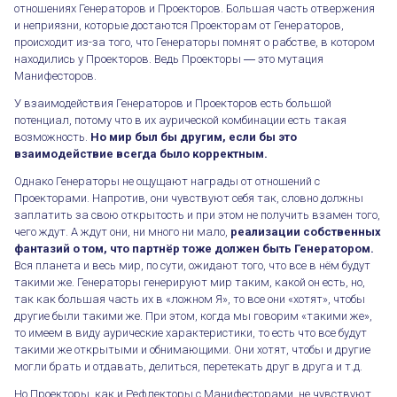
отношениях Генераторов и Проекторов. Большая часть отвержения
и неприязни, которые достаются Проекторам от Генераторов,
происходит из-за того, что Генераторы помнят о рабстве, в котором
находились у Проекторов. Ведь Проекторы ― это мутация
Манифесторов.
У взаимодействия Генераторов и Проекторов есть большой
потенциал, потому что в их аурической комбинации есть такая
возможность.
Но мир был бы другим, если бы это
взаимодействие всегда было корректным.
Однако Генераторы не ощущают награды от отношений с
Проекторами. Напротив, они чувствуют себя так, словно должны
заплатить за свою открытость и при этом не получить взамен того,
чего ждут. А ждут они, ни много ни мало,
реализации собственных
фантазий о том, что партнёр тоже должен быть Генератором.
Вся планета и весь мир, по сути, ожидают того, что все в нём будут
такими же. Генераторы генерируют мир таким, какой он есть, но,
так как большая часть их в «ложном Я», то все они «хотят», чтобы
другие были такими же. При этом, когда мы говорим «такими же»,
то имеем в виду аурические характеристики, то есть что все будут
такими же открытыми и обнимающими. Они хотят, чтобы и другие
могли брать и отдавать, делиться, перетекать друг в друга и т.д.
Но Проекторы, как и Рефлекторы с Манифесторами, не чувствуют,