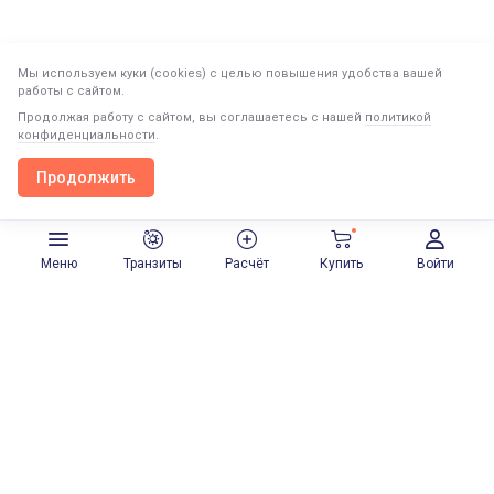
Следующий пост
Мы используем куки (cookies) с целью повышения удобства вашей
работы с сайтом.
Немного о Манифестирующих Генераторах
Продолжая работу с сайтом, вы соглашаетесь с нашей
политикой
конфиденциальности
.
Немного о Манифестирующих Генераторах
Продолжить
Продолжить в приложении
Открыть
Типы
1 ноября 2022
Время чтения: 12 мин
Меню
Транзиты
Расчёт
Купить
Войти