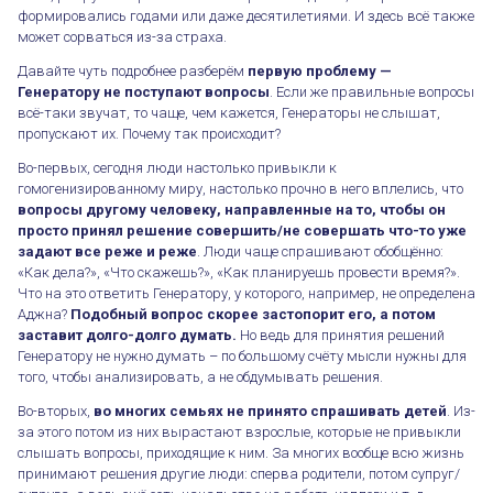
формировались годами или даже десятилетиями. И здесь всё также
может сорваться из-за страха.
Давайте чуть подробнее разберём
первую проблему —
Генератору не поступают вопросы
. Если же правильные вопросы
всё-таки звучат, то чаще, чем кажется, Генераторы не слышат,
пропускают их. Почему так происходит?
Во-первых, сегодня люди настолько привыкли к
гомогенизированному миру, настолько прочно в него вплелись, что
вопросы другому человеку, направленные на то, чтобы он
просто принял решение совершить/не совершать что-то уже
задают все реже и реже
. Люди чаще спрашивают обобщённо:
«Как дела?», «Что скажешь?», «Как планируешь провести время?».
Что на это ответить Генератору, у которого, например, не определена
Аджна?
Подобный вопрос скорее застопорит его, а потом
заставит долго-долго думать.
Но ведь для принятия решений
Генератору не нужно думать – по большому счёту мысли нужны для
того, чтобы анализировать, а не обдумывать решения.
Во-вторых,
во многих семьях не принято спрашивать детей
. Из-
за этого потом из них вырастают взрослые, которые не привыкли
слышать вопросы, приходящие к ним. За многих вообще всю жизнь
принимают решения другие люди: сперва родители, потом супруг/