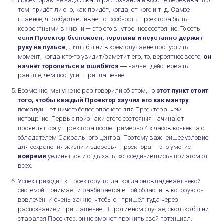
Проекторам не надо искать распознания и вообще переживать о
том, придёт ли оно, как придёт, когда, от кого и т. д. Самое
главное, что обуславливает способность Проектора быть
корректными в жизни — это его внутреннее состояние. То есть
если Проектор беспокоен, тороплив и неустанно держит
руку на пульсе
, лишь бы ни в коем случае не пропустить
момент, когда кто-то увидит/заметит его, то, вероятнее всего,
он
начнёт торопиться и ошибётся
― начнёт действовать
раньше, чем поступит приглашение.
Возможно, мы уже не раз говорили об этом, но
этот пункт стоит
того, чтобы каждый Проектор заучил его как мантру
:
пожалуй, нет ничего более опасного для Проектора, чем
истощение. Первые признаки этого состояния начинают
проявляться у Проектора после примерно 4-х часов коннекта с
обладателем Сакрального центра. Поэтому важнейшее условие
для сохранения жизни и здоровья Проектора — это умение
вовремя
уединяться и отдыхать, «отсоединившись» при этом от
всех.
Успех приходит к Проектору тогда, когда он овладевает некой
системой: понимает и разбирается в той области, в которую он
вовлечён. И очень важно, чтобы он пришёл туда через
распознание и приглашение. В противном случае, сколько бы ни
старался Проектор, он не сможет прожить свой потенциал.