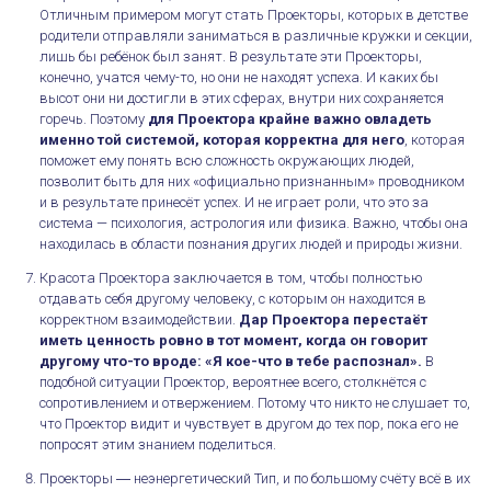
Отличным примером могут стать Проекторы, которых в детстве
родители отправляли заниматься в различные кружки и секции,
лишь бы ребёнок был занят. В результате эти Проекторы,
конечно, учатся чему-то, но они не находят успеха. И каких бы
высот они ни достигли в этих сферах, внутри них сохраняется
горечь. Поэтому
для Проектора крайне важно овладеть
именно той системой, которая корректна для него
, которая
поможет ему понять всю сложность окружающих людей,
позволит быть для них «официально признанным» проводником
и в результате принесёт успех. И не играет роли, что это за
система — психология, астрология или физика. Важно, чтобы она
находилась в области познания других людей и природы жизни.
Красота Проектора заключается в том, чтобы полностью
отдавать себя другому человеку, с которым он находится в
корректном взаимодействии.
Дар Проектора перестаёт
иметь ценность ровно в тот момент, когда он говорит
другому что-то вроде: «Я кое-что в тебе распознал».
В
подобной ситуации Проектор, вероятнее всего, столкнётся с
сопротивлением и отвержением. Потому что никто не слушает то,
что Проектор видит и чувствует в другом до тех пор, пока его не
попросят этим знанием поделиться.
Проекторы ― неэнергетический Тип, и по большому счёту всё в их