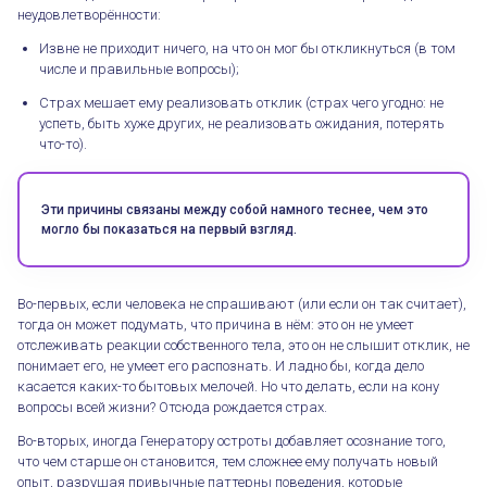
неудовлетворённости:
Извне не приходит ничего, на что он мог бы откликнуться (в том
числе и правильные вопросы);
Страх мешает ему реализовать отклик (страх чего угодно: не
успеть, быть хуже других, не реализовать ожидания, потерять
что-то).
Эти причины связаны между собой намного теснее, чем это
могло бы показаться на первый взгляд.
Во-первых, если человека не спрашивают (или если он так считает),
тогда он может подумать, что причина в нём: это он не умеет
отслеживать реакции собственного тела, это он не слышит отклик, не
понимает его, не умеет его распознать. И ладно бы, когда дело
касается каких-то бытовых мелочей. Но что делать, если на кону
вопросы всей жизни? Отсюда рождается страх.
Во-вторых, иногда Генератору остроты добавляет осознание того,
что чем старше он становится, тем сложнее ему получать новый
опыт, разрушая привычные паттерны поведения, которые