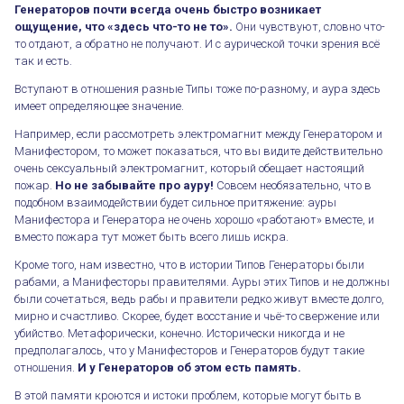
Генераторов почти всегда очень быстро возникает
ощущение, что «здесь что-то не то».
Они чувствуют, словно что-
то отдают, а обратно не получают. И с аурической точки зрения всё
так и есть.
Вступают в отношения разные Типы тоже по-разному, и аура здесь
имеет определяющее значение.
Например, если рассмотреть электромагнит между Генератором и
Манифестором, то может показаться, что вы видите действительно
очень сексуальный электромагнит, который обещает настоящий
пожар.
Но не забывайте про ауру!
Совсем необязательно, что в
подобном взаимодействии будет сильное притяжение: ауры
Манифестора и Генератора не очень хорошо «работают» вместе, и
вместо пожара тут может быть всего лишь искра.
Кроме того, нам известно, что в истории Типов Генераторы были
рабами, а Манифесторы правителями. Ауры этих Типов и не должны
были сочетаться, ведь рабы и правители редко живут вместе долго,
мирно и счастливо. Скорее, будет восстание и чьё-то свержение или
убийство. Метафорически, конечно. Исторически никогда и не
предполагалось, что у Манифесторов и Генераторов будут такие
отношения.
И у Генераторов об этом есть память.
В этой памяти кроются и истоки проблем, которые могут быть в