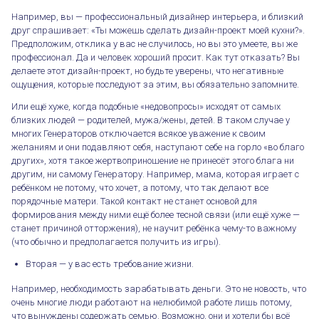
Например, вы — профессиональный дизайнер интерьера, и близкий
друг спрашивает: «Ты можешь сделать дизайн-проект моей кухни?».
Предположим, отклика у вас не случилось, но вы это умеете, вы же
профессионал. Да и человек хороший просит. Как тут отказать? Вы
делаете этот дизайн-проект, но будьте уверены, что негативные
ощущения, которые последуют за этим, вы обязательно запомните.
Или ещё хуже, когда подобные «недовопросы» исходят от самых
близких людей — родителей, мужа/жены, детей. В таком случае у
многих Генераторов отключается всякое уважение к своим
желаниям и они подавляют себя, наступают себе на горло «во благо
других», хотя такое жертвоприношение не принесёт этого блага ни
другим, ни самому Генератору. Например, мама, которая играет с
ребёнком не потому, что хочет, а потому, что так делают все
порядочные матери. Такой контакт не станет основой для
формирования между ними ещё более тесной связи (или ещё хуже —
станет причиной отторжения), не научит ребёнка чему-то важному
Причины неудовлетворённости Генератора
(что обычно и предполагается получить из игры).
Вторая — у вас есть требование жизни.
Например, необходимость зарабатывать деньги. Это не новость, что
очень многие люди работают на нелюбимой работе лишь потому,
что вынуждены содержать семью. Возможно, они и хотели бы всё