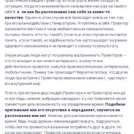
практически каждый Проектор хотя бы раз в жизни попадал в
ситуацию, когда его внимание было направлено как раз на самого
себя
т. е. он как бы распознавал сам себя за какие-то
качества
. Однако в этом случае всё происходит вовсе не так, как
при его взаимодействии с Генератором. Углубляясь в себя, Проектор
занимается жёстким и чаще необъективным самоанализом,
пытаясь понять «Кто ты такой?» (то есть в этом случае он пытается
понять, кто он такой), но подобные попытки часто выходят за рамки
здорового самоанализа и не приводят к какому-то результату.
Окружающие люди могут по-разному воспринимать Проекторов —
кто-то не видит в них ничего интересного, а кому-то они
действительно нравятся, кажутся привлекательными, интересными,
любопытными. Почему так происходит? Вероятно потому, что другие
люди при встрече с Проектором неосознанно замечают, чувствуют
его внутренний мир.
То есть при встрече двух людей (Проектора и не Проектора) иногда
их взгляды, мнения, вибрации совпадают и у них появляется некая
совместная цель/возможность на определённое время.
Подобное
притяжение или его отсутствие и определяет, случится ли
распознание или нет.
Конечно, для распознания нужно какое-то
время. Ведь люди должны повзаимодействовать, подружиться,
чтобы могла проявиться взаимная потребность друг в друге. Но
когда оно происходит, Проектор оказывается во власти вопроса: