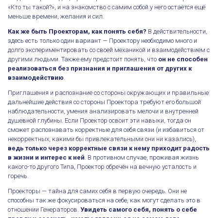
«Кто ты такой?», и на знакомство с самим собой у него остаётся ещё
меньше времени, желания и сил.
Как же быть Проекторам, как понять себя?
В действительности,
здесь есть только один вариант — Проектору необходимо много и
долго экспериментировать со своей механикой и взаимодействием с
другими людьми. Также ему предстоит понять, что
он не способен
реализоваться без признания и приглашения от других к
взаимодействию
.
Приглашения и распознание со стороны окружающих и правильные
дальнейшие действия со стороны Проектора требуют его большой
наблюдательности, умения анализировать мелочи и внутренней
душевной глубины. Если Проектор освоит эти навыки, тогда он
сможет распознавать корректные для себя связи (и избавиться от
некорректных, какими бы привлекательными они ни казались),
ведь только через корректные связи к нему приходит радость
в жизни и интерес к ней
. В противном случае, проживая жизнь
какого-то другого Типа, Проектор обречён на вечную усталость и
горечь.
Проекторы — тайна для самих себя в первую очередь. Они не
способны так же фокусироваться на себе, как могут сделать это в
отношении Генераторов.
Увидеть самого себя, понять о себе