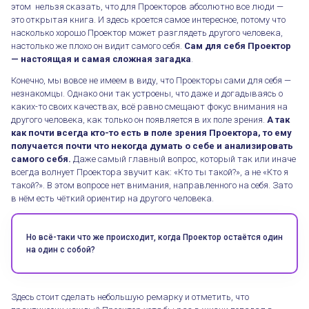
этом нельзя сказать, что для Проекторов абсолютно все люди —
это открытая книга. И здесь кроется самое интересное, потому что
насколько хорошо Проектор может разглядеть другого человека,
настолько же плохо он видит самого себя.
Сам для себя Проектор
— настоящая и самая сложная загадка
.
Конечно, мы вовсе не имеем в виду, что Проекторы сами для себя —
незнакомцы. Однако они так устроены, что даже и догадываясь о
каких-то своих качествах, всё равно смещают фокус внимания на
другого человека, как только он появляется в их поле зрения.
А так
как почти всегда кто-то есть в поле зрения Проектора, то ему
получается почти что некогда думать о себе и анализировать
самого себя.
Даже самый главный вопрос, который так или иначе
всегда волнует Проектора звучит как: «Кто ты такой?», а не «Кто я
такой?». В этом вопросе нет внимания, направленного на себя. Зато
в нём есть чёткий ориентир на другого человека.
Но всё-таки что же происходит, когда Проектор остаётся один
на один с собой?
Здесь стоит сделать небольшую ремарку и отметить, что