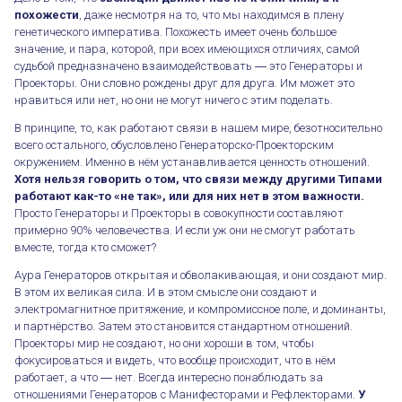
похожести
, даже несмотря на то, что мы находимся в плену
генетического императива. Похожесть имеет очень большое
значение, и пара, которой, при всех имеющихся отличиях, самой
судьбой предназначено взаимодействовать ― это Генераторы и
Проекторы. Они словно рождены друг для друга. Им может это
нравиться или нет, но они не могут ничего с этим поделать.
В принципе, то, как работают связи в нашем мире, безотносительно
всего остального, обусловлено Генераторско-Проекторским
окружением. Именно в нём устанавливается ценность отношений.
Хотя нельзя говорить о том, что связи между другими Типами
работают как-то «не так», или для них нет в этом важности.
Просто Генераторы и Проекторы в совокупности составляют
примерно 90% человечества. И если уж они не смогут работать
вместе, тогда кто сможет?
Аура Генераторов открытая и обволакивающая, и они создают мир.
В этом их великая сила. И в этом смысле они создают и
электромагнитное притяжение, и компромиссное поле, и доминанты,
и партнёрство. Затем это становится стандартном отношений.
Проекторы мир не создают, но они хороши в том, чтобы
фокусироваться и видеть, что вообще происходит, что в нём
работает, а что ― нет. Всегда интересно понаблюдать за
отношениями Генераторов с Манифесторами и Рефлекторами.
У