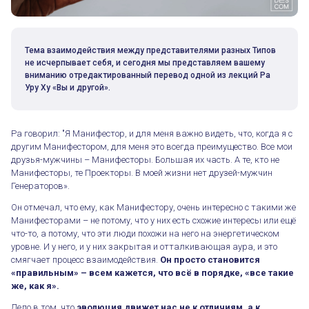
Тема взаимодействия между представителями разных Типов
не исчерпывает себя, и сегодня мы представляем вашему
вниманию отредактированный перевод одной из лекций Ра
Уру Ху «Вы и другой».
Ра говорил: "Я Манифестор, и для меня важно видеть, что, когда я с
другим Манифестором, для меня это всегда преимущество. Все мои
друзья-мужчины – Манифесторы. Большая их часть. А те, кто не
Манифесторы, те Проекторы. В моей жизни нет друзей-мужчин
Генераторов».
Он отмечал, что ему, как Манифестору, очень интересно с такими же
Манифесторами – не потому, что у них есть схожие интересы или ещё
что-то, а потому, что эти люди похожи на него на энергетическом
уровне. И у него, и у них закрытая и отталкивающая аура, и это
смягчает процесс взаимодействия.
Он просто становится
«правильным» – всем кажется, что всё в порядке, «все такие
же, как я».
Дело в том, что
эволюция движет нас не к отличиям, а к