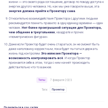
жизни ― это своего рода соглашение, договор по поводу доступа к
энергии другого человека. Но, как мы уже говорили выше, эта
энергия должна прийти к Проектору сама
.
Относительно взаимодействия Проектора с другими людьми
рекомендуется помнить правило: в одну единицу времени ― один
Всё, что нужно знать о себе Проектору
человек.
Нет более проигрышной ситуации для Проектора,
чем общение в треугольнике
, квадрате и прочих
«геометрических фигурах».
Даже если Проектор будет очень стараться, он не сможет быть
даже наполовину корректным, пока будет пытаться держать
жизнь под контролем.
Это иллюзия Проектора —
возможность контролировать всё
. И когда Проектор
признается себе в этом, тогда с ним начнёт происходить
действительно что-то важное.
Типы
7 февраля 2023
Теги:
Проектор
Поделиться в соц сетях