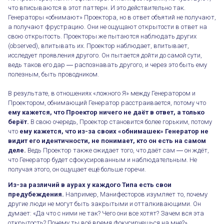
что вписываются в этот паттерн. И это действительно так.
Генераторы «обнимают» Проектора, но в ответ объятий не получают,
а получают фрустрацию. Они не ощущают открытости в ответ на
свою открытость. Проекторы же пытаются наблюдать других
(observed), впитывать их. Проектор наблюдает, впитывает,
исследует проявления другого. Он пытается дойти до самой сути,
ведь таков его дар ― распознавать другого, и через это быть ему
полезным, быть проводником.
В результате, в отношениях «ложного Я» между Генератором и
Проектором, обнимающий Генератор расстраивается, потому что
ему кажется, что Проектор ничего не даёт в ответ, а только
берёт.
В свою очередь, Проектор становится более горьким, потому
что
ему кажется, что из-за своих «обнимашек» Генератор не
видит его идентичности, не понимает, кто он есть на самом
деле.
Ведь Проектор также ожидает того, что даёт сам ― он ждёт,
что Генератор будет сфокусированным и наблюдательным. Не
получая этого, он ощущает ещё больше горечи.
Из-за различий в аурах у каждого Типа есть свои
предубеждения.
Например, Манифесторов изумляет то, почему
другие люди не могут быть закрытыми и отталкивающими. Он
думает: «Да что с ними не так? Чего они все хотят? Зачем вся эта
открытость? Почему ты всё время фокусируешься на мне?».