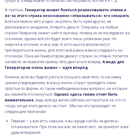
супруга, а ведь ещё есть начальство на работе, коллеги и т. д.
В-третьих,
Генератор может бояться реализовывать отклик и
из-за этого страха неосознанно «отказываться» его слышать
.
Бояться можно чего угодно: не успеть, быть хуже других, не
реализовать ожидания, потерять деньги. Опираясь на любые
страхи Генератор может найти причину, почему он не последовал за
откликом, однако всё это будет всего лишь уловками ума. Но
энергия в отклике, а не в уме. И хотя мысли вполне могут
претворяться в жизнь, для этого всё равно важно следовать за
откликом. Пока же Генератором движут страхи, он словно топчется
на месте, не позволяя своему телу двигаться вперёд.
А ведь для
Генераторов очень важно — идти вперёд.
Конечно, если вы будете учиться слышать своё тело, то на смену
чужим утверждениям, в вашу жизнь станут приходить очень
простые по форме, но такие необходимые вам вопросы, на которые
вы сможете откликнуться.
Однако здесь также стоит быть
внимательнее
, ведь всегда велик соблазн согласиться на что-то
тогда, когда этого делать не стоит. Обычно это происходит по
следующим причинам:
Первая — у вас есть навыки, и вы вроде как бы не должны
отказываться. При этом они вас не зажигают, не приносят вам
удовлетворения.