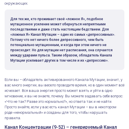
окружающих.
Для тех же, кто проживает своё «ложное Я», подобное
мутационное усиление может обернуться неприятными
последствиями и даже стать настоящим бедствием. Для
«ложных Я» Канал Мутации – один из самых «депрессивных».
Потому что нет ничего более депрессивного, чем быть
потенциально мутационным, и когда при этом ничего не
происходит. Но для мутации нет расписания, она случается
между ударами пульса. Таким образом, обладатель Канала
Мутации усиливает других в том числе и их «депрессию».
Если вы – обладатель активированного Канала Мутации, значит, у
вас много энергии, вы весело проводите время, но в один момент всё
исчезает. Вся ваша энергия просто может взять и уйти в одно
мгновение, и вы не знаете, почему. Вы можете задавать себе вопрос:
«Что не так? Разве это нормально?», но ответа так и не найти.
Просто знайте, если у вас есть канал Мутации – вы в некотором
роде «ненормальный» и созданы для того, чтобы нарушать
правила.
Канал Концентрации (9-52) – генерируемый Канал