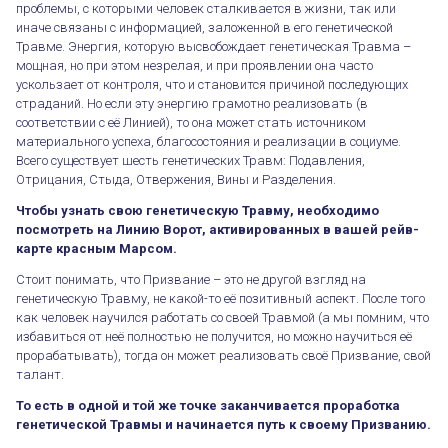
проблемы, с которыми человек сталкивается в жизни, так или
иначе связаны с информацией, заложенной в его генетической
Травме. Энергия, которую высвобождает генетическая Травма –
мощная, но при этом незрелая, и при проявлении она часто
ускользает от контроля, что и становится причиной последующих
страданий. Но если эту энергию грамотно реализовать (в
соответствии с её Линией), то она может стать источником
материального успеха, благосостояния и реализации в социуме.
Всего существует шесть генетических Травм: Подавления,
Отрицания, Стыда, Отвержения, Вины и Разделения.
Чтобы узнать свою генетическую Травму, необходимо
посмотреть на Линию Ворот, активированных в вашей рейв-
карте красным Марсом.
Стоит понимать, что Призвание – это не другой взгляд на
генетическую Травму, не какой-то её позитивный аспект. После того
как человек научился работать со своей Травмой (а мы помним, что
избавиться от неё полностью не получится, но можно научиться её
прорабатывать), тогда он может реализовать своё Призвание, свой
талант.
То есть в одной и той же точке заканчивается проработка
генетической Травмы и начинается путь к своему Призванию.