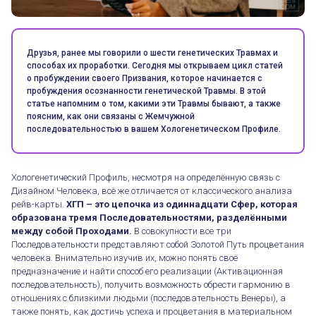
Друзья, ранее мы говорили о шести генетических Травмах и
способах их проработки. Сегодня мы открываем цикл статей
о пробуждении своего Призвания, которое начинается с
пробуждения осознанности генетической Травмы. В этой
статье напомним о том, какими эти Травмы бывают, а также
поясним, как они связаны с Жемчужной
последовательностью в вашем Хологенетическом Профиле.
Хологенетический Профиль, несмотря на определённую связь с
Дизайном Человека, всё же отличается от классического анализа
рейв-карты.
ХГП – это цепочка из одиннадцати Сфер, которая
образована тремя Последовательностями, разделёнными
между собой Проходами.
В совокупности все три
Последовательности представляют собой Золотой Путь процветания
человека. Внимательно изучив их, можно понять своё
предназначение и найти способ его реализации (Активационная
последовательность), получить возможность обрести гармонию в
отношениях с близкими людьми (последовательность Венеры), а
также понять, как достичь успеха и процветания в материальном