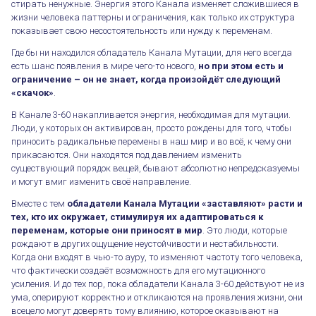
стирать ненужные. Энергия этого Канала изменяет сложившиеся в
жизни человека паттерны и ограничения, как только их структура
показывает свою несостоятельность или нужду к переменам.
Где бы ни находился обладатель Канала Мутации, для него всегда
есть шанс появления в мире чего-то нового,
но при этом есть и
ограничение – он не знает, когда произойдёт следующий
«скачок»
.
В Канале 3-60 накапливается энергия, необходимая для мутации.
Люди, у которых он активирован, просто рождены для того, чтобы
приносить радикальные перемены в наш мир и во всё, к чему они
прикасаются. Они находятся под давлением изменить
существующий порядок вещей, бывают абсолютно непредсказуемы
и могут вмиг изменить своё направление.
Вместе с тем
обладатели Канала Мутации «заставляют» расти и
тех, кто их окружает, стимулируя их адаптироваться к
переменам, которые они приносят в мир
. Это люди, которые
рождают в других ощущение неустойчивости и нестабильности.
Когда они входят в чью-то ауру, то изменяют частоту того человека,
что фактически создаёт возможность для его мутационного
усиления. И до тех пор, пока обладатели Канала 3-60 действуют не из
ума, оперируют корректно и откликаются на проявления жизни, они
всецело могут доверять тому влиянию, которое оказывают на