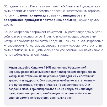
Обладатели этого Канала знают, что любой начатый цикл должен
быть развит до своего предела и завершен естественным образом,
потому что
попытки преждевременно инициировать
завершение приводят к повторению событий
, но уже в другой
форме.
Канал Созревания отражает качественный рост или упадок внутри
себя или во внешнем мире. Это циклический процесс созревания,
который проходит фазы роста и падения. Так как Канал Созревания
– генерируемый, поэтому оперировать с ним корректно – это значит
быть вовлечённым в циклический процесс, основанный на отклике, а
не на необходимости или нужде.
Жизнь людей с Каналом 42-53 наполнена бесконечной
чередой разнообразных циклов и повторяющихся процессов,
которые постепенно, но неуклонно приводят их к состоянию
зрелости и мудрости. Они рождены, чтобы показать: жизнь –
это путешествие, которое никогда не заканчивается. Они
созданы, чтобы ориентироваться не на какую-то конечную
цель, а на сам процесс, чтобы научиться ценить богатство
опытов самого путешествия, а не только итог.