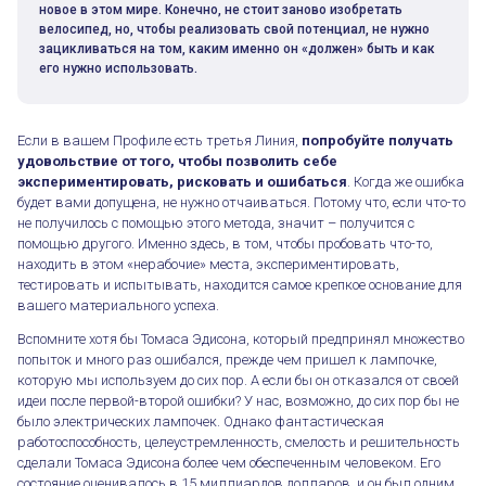
новое в этом мире. Конечно, не стоит заново изобретать
велосипед, но, чтобы реализовать свой потенциал, не нужно
зацикливаться на том, каким именно он «должен» быть и как
его нужно использовать.
Если в вашем Профиле есть третья Линия,
попробуйте получать
удовольствие от того, чтобы позволить себе
экспериментировать, рисковать и ошибаться
. Когда же ошибка
будет вами допущена, не нужно отчаиваться. Потому что, если что-то
не получилось с помощью этого метода, значит – получится с
помощью другого. Именно здесь, в том, чтобы пробовать что-то,
находить в этом «нерабочие» места, экспериментировать,
тестировать и испытывать, находится самое крепкое основание для
вашего материального успеха.
Вспомните хотя бы Томаса Эдисона, который предпринял множество
попыток и много раз ошибался, прежде чем пришел к лампочке,
которую мы используем до сих пор. А если бы он отказался от своей
идеи после первой-второй ошибки? У нас, возможно, до сих пор бы не
было электрических лампочек. Однако фантастическая
работоспособность, целеустремленность, смелость и решительность
сделали Томаса Эдисона более чем обеспеченным человеком. Его
состояние оценивалось в 15 миллиардов долларов, и он был одним