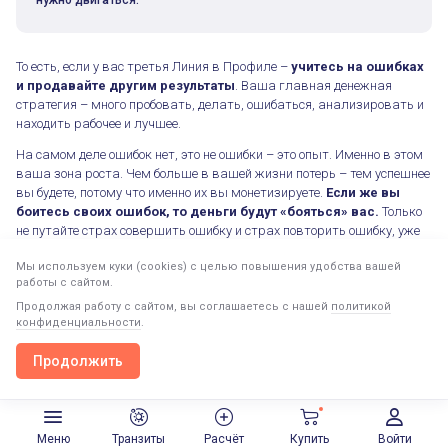
То есть, если у вас третья Линия в Профиле –
учитесь на ошибках
и продавайте другим результаты
. Ваша главная денежная
стратегия – много пробовать, делать, ошибаться, анализировать и
находить рабочее и лучшее.
На самом деле ошибок нет, это не ошибки – это опыт. Именно в этом
ваша зона роста. Чем больше в вашей жизни потерь – тем успешнее
вы будете, потому что именно их вы монетизируете.
Если же вы
боитесь своих ошибок, то деньги будут «бояться» вас.
Только
не путайте страх совершить ошибку и страх повторить ошибку, уже
совершённую раньше. В первом случае можно потерять прибыль, а
Мы используем куки (cookies) с целью повышения удобства вашей
во втором – нужно быть весьма наивным человеком, чтобы не
работы с сайтом.
использовать полученный опыт, а надеяться на «авось».
Продолжая работу с сайтом, вы соглашаетесь с нашей
политикой
Научившись радоваться своим неудачам, анализировать их,
конфиденциальности
.
делать из них необходимые выводы, а затем пробовать ещё и ещё,
вы намного быстрее придёте к деньгам, чем если будете бояться
Продолжить
Продолжить в приложении
Открыть
лишний раз допустить промах. Если вы боитесь, что у вас не
Третья Линия и деньги
получится, вы сами отворачиваетесь от денег, потому что
отворачиваетесь от возможностей.
Ваши деньги – это всего лишь
следствие того, что вы готовы принять поражение, а уже
Меню
Транзиты
Расчёт
Купить
Войти