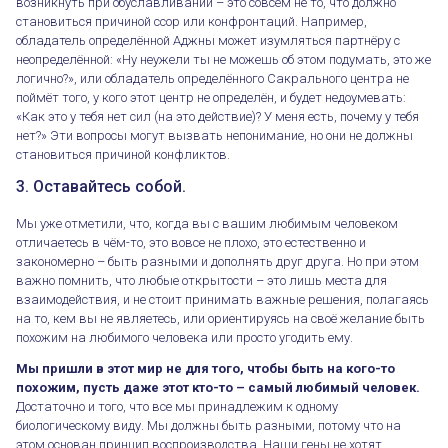
возникнуть при обуславливании – это совсем не то, что должно
становиться причиной ссор или конфронтаций. Например,
обладатель определённой Аджны может изумляться партнёру с
неопределённой: «Ну неужели ты не можешь об этом подумать, это же
логично?», или обладатель определённого Сакрального центра не
поймёт того, у кого этот центр не определён, и будет недоумевать:
«Как это у тебя нет сил (на это действие)? У меня есть, почему у тебя
нет?» Эти вопросы могут вызвать непонимание, но они не должны
становиться причиной конфликтов.
3. Оставайтесь собой.
Мы уже отметили, что, когда вы с вашим любимым человеком
отличаетесь в чём-то, это вовсе не плохо, это естественно и
закономерно – быть разными и дополнять друг друга. Но при этом
важно помнить, что любые открытости – это лишь места для
взаимодействия, и не стоит принимать важные решения, полагаясь
на то, кем вы не являетесь, или ориентируясь на своё желание быть
похожим на любимого человека или просто угодить ему.
Мы пришли в этот мир не для того, чтобы быть на кого-то
похожим, пусть даже этот кто-то – самый любимый человек.
Достаточно и того, что все мы принадлежим к одному
биологическому виду. Мы должны быть разными, потому что на
этом основан принцип воспроизводства. Наши гены не хотят