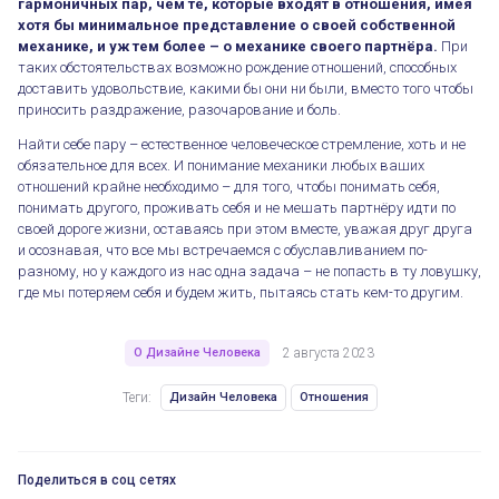
гармоничных пар, чем те, которые входят в отношения, имея
хотя бы минимальное представление о своей собственной
механике, и уж тем более – о механике своего партнёра.
При
таких обстоятельствах возможно рождение отношений, способных
доставить удовольствие, какими бы они ни были, вместо того чтобы
Отношения в Дизайне Человека
приносить раздражение, разочарование и боль.
Найти себе пару – естественное человеческое стремление, хоть и не
обязательное для всех. И понимание механики любых ваших
отношений крайне необходимо – для того, чтобы понимать себя,
понимать другого, проживать себя и не мешать партнёру идти по
своей дороге жизни, оставаясь при этом вместе, уважая друг друга
и осознавая, что все мы встречаемся с обуславливанием по-
разному, но у каждого из нас одна задача – не попасть в ту ловушку,
где мы потеряем себя и будем жить, пытаясь стать кем-то другим.
О Дизайне Человека
2 августа 2023
Теги:
Дизайн Человека
Отношения
Поделиться в соц сетях