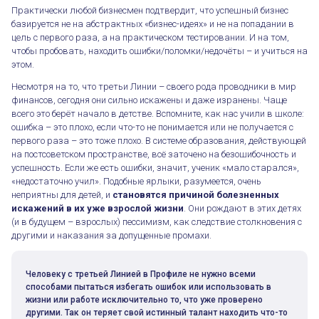
Практически любой бизнесмен подтвердит, что успешный бизнес
базируется не на абстрактных «бизнес-идеях» и не на попадании в
цель с первого раза, а на практическом тестировании. И на том,
чтобы пробовать, находить ошибки/поломки/недочёты – и учиться на
этом.
Несмотря на то, что третьи Линии – своего рода проводники в мир
финансов, сегодня они сильно искажены и даже изранены. Чаще
всего это берёт начало в детстве. Вспомните, как нас учили в школе:
ошибка – это плохо, если что-то не понимается или не получается с
первого раза – это тоже плохо. В системе образования, действующей
на постсоветском пространстве, всё заточено на безошибочность и
успешность. Если же есть ошибки, значит, ученик «мало старался»,
«недостаточно учил». Подобные ярлыки, разумеется, очень
неприятны для детей, и
становятся причиной болезненных
искажений в их уже взрослой жизни
. Они рождают в этих детях
(и в будущем – взрослых) пессимизм, как следствие столкновения с
другими и наказания за допущенные промахи.
Человеку с третьей Линией в Профиле не нужно всеми
способами пытаться избегать ошибок или использовать в
жизни или работе исключительно то, что уже проверено
другими. Так он теряет свой истинный талант находить что-то