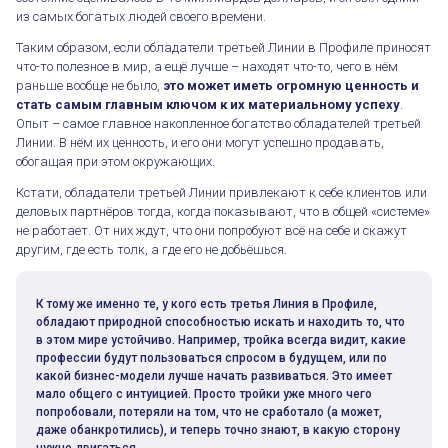
из самых богатых людей своего времени.
Таким образом, если обладатели третьей Линии в Профиле приносят
что-то полезное в мир, а ещё лучше – находят что-то, чего в нём
раньше вообще не было,
это может иметь огромную ценность и
стать самым главным ключом к их материальному успеху
.
Опыт – самое главное накопленное богатство обладателей третьей
Линии. В нём их ценность, и его они могут успешно продавать,
обогащая при этом окружающих.
Кстати, обладатели третьей Линии привлекают к себе клиентов или
деловых партнёров тогда, когда показывают, что в общей «системе»
не работает. От них ждут, что они попробуют всё на себе и скажут
другим, где есть толк, а где его не добьёшься.
К тому же именно те, у кого есть третья Линия в Профиле,
обладают природной способностью искать и находить то, что
в этом мире устойчиво. Например, тройка всегда видит, какие
профессии будут пользоваться спросом в будущем, или по
какой бизнес-модели лучше начать развиваться. Это имеет
мало общего с интуицией. Просто тройки уже много чего
попробовали, потеряли на том, что не сработало (а может,
даже обанкротились), и теперь точно знают, в какую сторону
нужно двигаться.