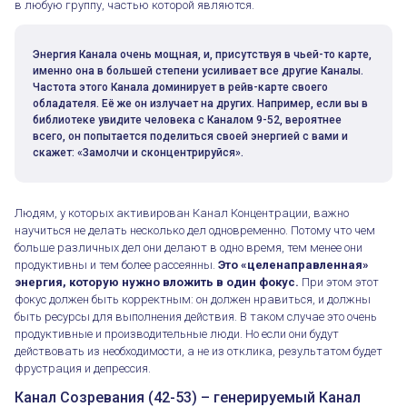
в любую группу, частью которой являются.
Энергия Канала очень мощная, и, присутствуя в чьей-то карте,
именно она в большей степени усиливает все другие Каналы.
Частота этого Канала доминирует в рейв-карте своего
обладателя. Её же он излучает на других. Например, если вы в
библиотеке увидите человека с Каналом 9-52, вероятнее
всего, он попытается поделиться своей энергией с вами и
скажет: «Замолчи и сконцентрируйся».
Людям, у которых активирован Канал Концентрации, важно
научиться не делать несколько дел одновременно. Потому что чем
больше различных дел они делают в одно время, тем менее они
продуктивны и тем более рассеянны.
Это «целенаправленная»
энергия, которую нужно вложить в один фокус.
При этом этот
фокус должен быть корректным: он должен нравиться, и должны
быть ресурсы для выполнения действия. В таком случае это очень
продуктивные и производительные люди. Но если они будут
действовать из необходимости, а не из отклика, результатом будет
фрустрация и депрессия.
Канал Созревания (42-53) – генерируемый Канал