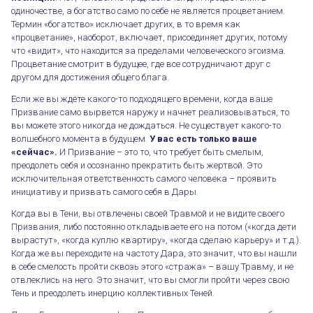
одиночестве, а богатство само по себе не является процветанием.
Термин «богатство» исключает других, в то время как
«процветание», наоборот, включает, присоединяет других, потому
что «видит», что находится за пределами человеческого эгоизма.
Процветание смотрит в будущее, где все сотрудничают друг с
другом для достижения общего блага.
Если же вы ждёте какого-то подходящего времени, когда ваше
Призвание само вырвется наружу и начнет реализовываться, то
вы можете этого никогда не дождаться. Не существует какого-то
волшебного момента в будущем.
У вас есть только ваше
«сейчас»
.
И Призвание – это то, что требует быть смелым,
преодолеть себя и осознанно прекратить быть жертвой. Это
исключительная ответственность самого человека – проявить
инициативу и призвать самого себя в Дары.
Когда вы в Тени, вы отвлечены своей Травмой и не видите своего
Призвания, либо постоянно откладываете его на потом («когда дети
вырастут», «когда куплю квартиру», «когда сделаю карьеру» и т.д.).
Когда же вы переходите на частоту Дара, это значит, что вы нашли
в себе смелость пройти сквозь этого «стража» – вашу Травму, и не
отвлеклись на него. Это значит, что вы смогли пройти через свою
Тень и преодолеть инерцию коллективных Теней.