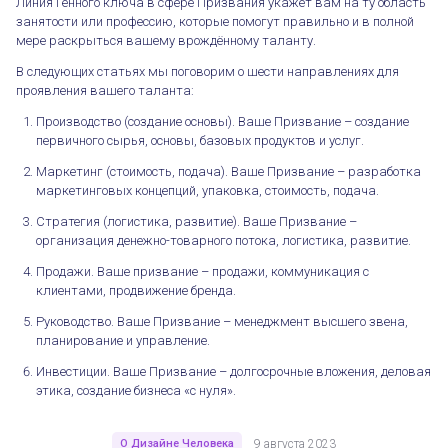
Линия Генного ключа в сфере Призвания укажет вам на ту область
занятости или профессию, которые помогут правильно и в полной
мере раскрыться вашему врождённому таланту.
В следующих статьях мы поговорим о шести направлениях для
проявления вашего таланта:
Производство (создание основы). Ваше Призвание – создание
первичного сырья, основы, базовых продуктов и услуг.
Маркетинг (стоимость, подача). Ваше Призвание – разработка
маркетинговых концепций, упаковка, стоимость, подача.
Шесть Линий вашего Призвания в бизнесе
Стратегия (логистика, развитие). Ваше Призвание –
организация денежно-товарного потока, логистика, развитие.
Продажи. Ваше призвание – продажи, коммуникация c
клиентами, продвижение бренда.
Руководство. Ваше Призвание – менеджмент высшего звена,
планирование и управление.
Инвестиции. Ваше Призвание – долгосрочные вложения, деловая
этика, создание бизнеса «с нуля».
О Дизайне Человека
9 августа 2023