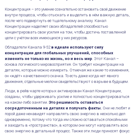
Концентрация – это умение сознательно остановить своё движение
внутри процесса, чтобы отыскать и выделить в нём важную деталь,
после чего подвергнуть её тщательному анализу. Канал
Концентрации наделяет своих обладателей способностью
концентрировать свои усилия на том, чтобы достичь поставленной
цели с учётом всех имеющихся у них ресурсов.
Обладатели Канала 9-52
в идеале используют силу
концентрации для глобальных улучшений, способных
изменить не только их жизнь, но и весь мир
. Этот Канал –
основа логического мировосприятия. Он требует концентрации на
деталях, которые можно измерить. Отмечая же какие-то изменения,
он «ждёт» качественного скачка. То есть даже когда нет явного
движения, отдельные мелочи свидетельствуют о взрыве в будущем.
Люди, в рейв-карте которых активирован Канал Концентрации,
созданы, чтобы удерживать усилие и полностью концентрироваться
на каком-либо занятии.
Это решимость оставаться
сосредоточенным на деталях и получать факты.
Они не любят и
порой даже ненавидят направлять свою энергию в несколько дел
одновременно, потому что тогда им сложно оставаться спокойными
и заходить в «пространство», в котором они могут направлять всю
свою энергию в детальный процесс. Также эти люди приносят фокус