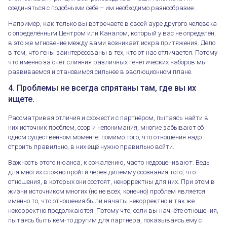
соединяться с подобными себе – им необходимо разнообразие.
Например, как только вы встречаете в своей ауре другого человека
с определённым Центром или Каналом, который у вас не определён,
в это же мгновение между вами возникает искра притяжения. Дело
в том, что гены заинтересованы в тех, кто от нас отличается. Потому
что именно за счёт слияния различных генетических наборов мы
развиваемся и становимся сильнее в эволюционном плане.
4. Проблемы не всегда спрятаны там, где вы их
ищете.
Рассматривая отличия и схожести с партнёром, пытаясь найти в
них источник проблем, ссор и непонимания, многие забывают об
одном существенном моменте: помимо того, что отношения надо
строить правильно, в них ещё нужно правильно войти.
Важность этого нюанса, к сожалению, часто недооценивают. Ведь
для многих сложно пройти через дилемму осознания того, что
отношения, в которых они состоят, некорректны для них. При этом в
жизни источником многих (но не всех, конечно) проблем является
именно то, что отношения были начаты некорректно и так же
некорректно продолжаются. Потому что, если вы начнёте отношения,
пытаясь быть кем-то другим для партнера, показываясь ему с