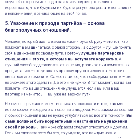
«лучшей» стороны или подстраиваясь под него, то велика
вероятность, что в будущем вы будете регулярно решать конфликты
и непонимания, возникающие на этой почве.
5. Уважение к природе партнёра – основа
благополучных отношений.
Человек, который идёт с вами по жизни рука об руку – это тот, кто
поможет вам двигаться, с одной стороны, а с другой – лучше понять
себя в движении по своему пути. Поэтому
лучшие партнёрские
отношения – это те, в которые вы вступаете корректно
. А
лучший способ поддерживать отношения, развивать и помогать их
процветанию – это уважать природу другого человека. Не стоит
пытаться его изменить. Самое главное, что необходимо понять – вы
не сможете этого сделать. Да это и не нужно. В тот момент, когда вы
поймёте, что ваши отношения не улучшатся, если вы или ваш
партнёр изменитесь, – вы уже на верном пути.
Несомненно, в жизни могут возникать сложности в том, как мы
встречаемся и входим в отношения с людьми. Но в самом основании
любых отношений вам не нужно углубляться во все эти тонкости.
Вы
сами должны быть корректными и настаивать на уважении
своей природы.
Таким же образом следует относиться к другим.
Если вы сделаете хотя бы это, то увидите, что каждые новые