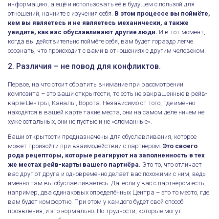
информацию, а ещё и использовать её в будущем с пользой для
отношений, начните с изучения себя.
В этом процессе вы поймёте,
кем вы являетесь и не являетесь механически, а также
увидите, как вас обуславливают другие люди.
И в тот момент,
когда вы действительно поймёте себя, вам будет гораздо легче
осознать, что происходит с вами в отношениях с другим человеком.
2. Различия – не повод для конфликтов.
Первое, на что стоит обратить внимание при рассмотрении
композита – это ваши открытости, то есть не закрашенные в рейв-
карте Центры, Каналы, Ворота. Независимо от того, где именно
находятся в вашей карте такие места, они на самом деле ничем не
хуже остальных, они не пустые и не «сломанные».
Ваши открытости предназначены для обуславливания, которое
может произойти при взаимодействии с партнёром.
Это своего
рода рецепторы, которые реагируют на заполненность в тех
же местах рейв-карты вашего партнёра.
Это то, что отличает
вас друг от друга и одновременно делает вас похожими с ним, ведь
именно там вы обуславливаетесь. Да, если у вас с партнёром есть,
например, два одинаковых определённых Центра – это то место, где
вам будет комфортно. При этом у каждого будет свой способ
проявления, и это нормально. Но трудности, которые могут