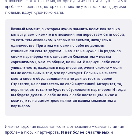
отношения – это отношения, которые для чего-то вам нужны. И что
проблемы прошлого, которые возникали у вас раньше, с другими
людьми, вдруг куда-то исчезли.
Важный момент, о котором нужно помнить всем: как только
мы вступаем с кем-то в отношения, мы перестаём быть собой,
то есть тем человеком, которым являемся, находясь в
одиночестве. При этом мы сами по себе не должны
становиться кем-то другим – нам это не нужно. Но рядом со
своим партнёром мы становимся Композитом – новым
«организмом», чем-то общим, но иным. И вернуть себе свою
уникальность, находясь в партнёрстве, очень сложно – если
вы не осознанны в том, что происходит. Если вы не знаете
места своего обуславливания и не двигаетесь из своей
Стратегии, не полагаетесь на свой внутренний Авторитет, то,
вероятно, вы тотально будете обусловлены партнёром. И тогда
вы будете думать о себе не как о себе настоящем, а как о
ком-то, кто на самом деле является вашим композитом с
партнёром.
Именно подобная неосознанность в отношениях – самая главная
проблема любых партнёрств.
И нет более счастливых и