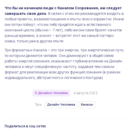
Что бы ни начинали люди с Каналом Созревания, им следует
завершать свои дела.
В связи с этим им рекомендуется входить в
любые проекты, взаимоотношения и опыты ясно и корректно. Иначе
они потом поймут, что им либо придётся ждать естественного
Форматные Каналы в Дизайне Человека
окончания цикла (обычно – 7 лет), либо же они сами бросят начатое
раньше времени, а значит – встретят этот же самый паттерн
снова, только уже в другом опыте.
Три форматных Канала – это три энергии, три энергетических пути,
по которым движется человек. Они доминируют в общей схеме
работы энергий сознания, оказывают глубокое влияние на Дизайн
человека и несут специфическую частоту, задавая тем самым
формат для реализации всех других функций сознания (в рамках
индивидуального, абстрактного и логического Контуров).
О Дизайне Человека
4 августа 2023
Теги:
Дизайн Человека
Каналы
Поделиться в соц сетях