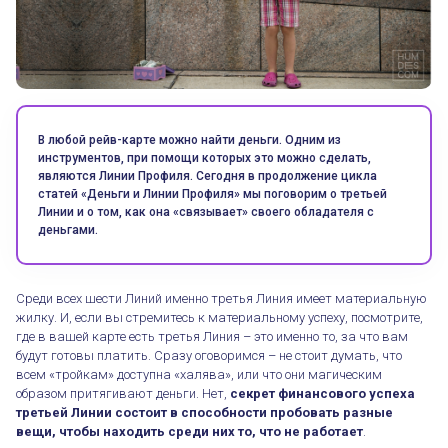
В любой рейв-карте можно найти деньги. Одним из
инструментов, при помощи которых это можно сделать,
являются Линии Профиля. Сегодня в продолжение цикла
статей «Деньги и Линии Профиля» мы поговорим о третьей
Линии и о том, как она «связывает» своего обладателя с
деньгами.
Среди всех шести Линий именно третья Линия имеет материальную
жилку. И, если вы стремитесь к материальному успеху, посмотрите,
где в вашей карте есть третья Линия – это именно то, за что вам
будут готовы платить. Сразу оговоримся – не стоит думать, что
всем «тройкам» доступна «халява», или что они магическим
образом притягивают деньги. Нет,
секрет финансового успеха
третьей Линии состоит в способности пробовать разные
вещи, чтобы находить среди них то, что не работает
.