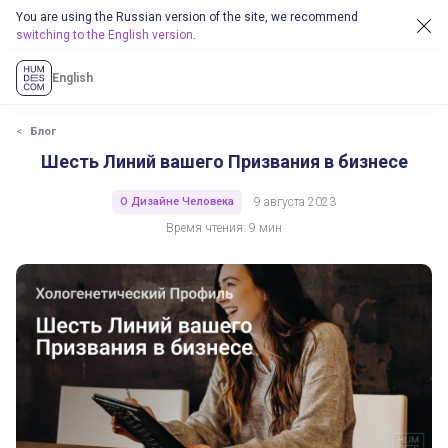
You are using the Russian version of the site, we recommend
switching to the English version
.
English
Блог
Шесть Линий вашего Призвания в бизнесе
О Дизайне Человека
9 августа 2023
Время чтения: 9 мин