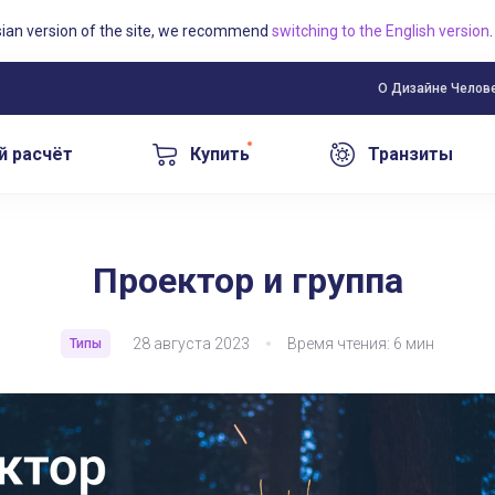
sian version of the site, we recommend
switching to the English version
.
О Дизайне Челов
й расчёт
Купить
Транзиты
Проектор и группа
28 августа 2023
Время чтения: 6 мин
Типы