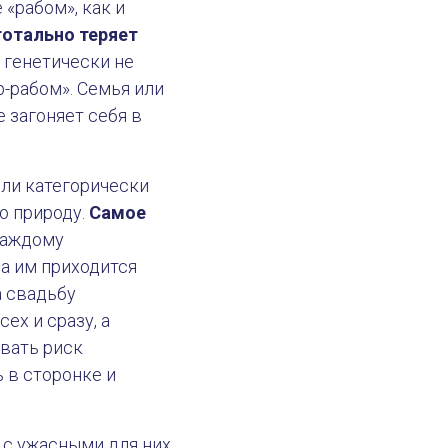
«рабом», как и
тотально теряет
р генетически не
р-рабом». Семья или
е загоняет себя в
или категорически
ю природу.
Самое
каждому
да им приходится
а свадьбу
ех и сразу, а
вать риск
 в сторонке и
 с ужасными для них