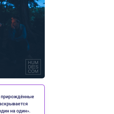
то прирождённые
раскрывается
дин на один».