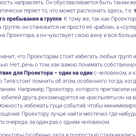
ость направлять. Он обуславливается быть таким же 
тически теряет то, что может распознать здесь, т.е.
го пребывания в группе
. К тому же, так как Проекто
группе, он становится не просто её «рабом», а «супе
 на Проектора, а он чувствует свою вину и всё больш
 значит, что Проекторам стоит избегать любых групп 
ью. Нет, речь о том, как важно понимать собственну
вие для Проектора – один на один
с человеком, и 
 Типа стоит помнить об этом, особенного тогда, ког
аниях. Например, Проектору, которого пригласили н
 юбилей друга, рекомендуется не «распыляться» на вс
зможность избежать гущи событий, чтобы минимизиро
ощения. Проектору лучше найти местечко где-нибудь
о очереди, за один раз с одним человеком.
оекторы (особенно дети и подростки) сталкивались