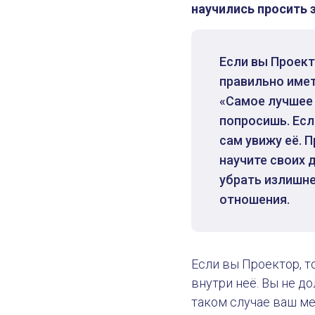
научились просить 
Если вы Проекто
правильно имет
«Самое лучшее 
попросишь. Если
сам увижу её. П
научите своих 
убрать излишне
Проектор и группа
отношения.
Если вы Проектор, т
внутри неё. Вы не д
таком случае ваш ме