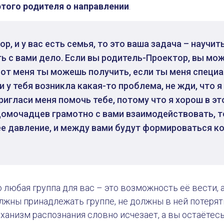
этого родителя о направлении
.
р, и у вас есть семья, то это ваша задача – научить
ь с вами дело. Если вы родитель-Проектор, вы мож
от меня ты можешь получить, если ты меня специ
 у тебя возникла какая-то проблема, не жди, что я 
ригласи меня помочь тебе, потому что я хорош в эт
домочадцев грамотно с вами взаимодействовать, 
е давление, и между вами будут формироваться к
о любая группа для вас – это возможность её вести, 
олжны принадлежать группе, не должны в ней потерять
ханизм распознания словно исчезает, а вы остаётес