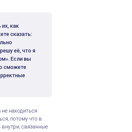
 их, как
ете сказать:
ально
решу её, что я
ом». Если вы
то сможете
орректные
28 августа 2023
Типы
а не находиться
ся, потому что в
ь внутри, связанные