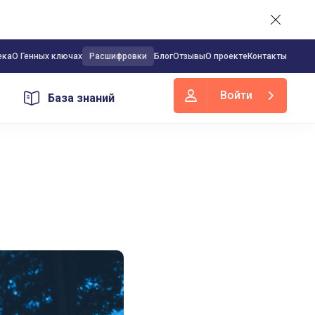
ека
О Генных ключах
Расшифровки
Блог
Отзывы
О проекте
Контакты
Войти
База знаний