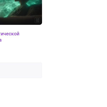
тической
а
31 июля 2023
Типы