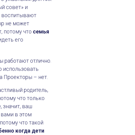
ый совет» и
а воспитывают
ор не может
т, потому что
семья
идеть его
ы работают отлично.
о использовать
а Проекторы – нет.
астливый родитель,
потому что только
, значит, ваш
 вами в этом
потому что такой
бенно когда дети