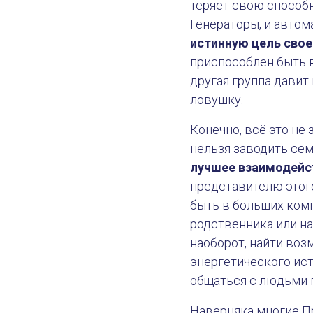
теряет свою способн
Генераторы, и автома
истинную цель свое
приспособлен быть в 
другая группа давит
ловушку.
Конечно, всё это не
нельзя заводить сем
лучшее взаимодейст
представителю этого
быть в больших комп
родственника или на
наоборот, найти во
энергетического ист
общаться с людьми п
Наверняка многие Пр