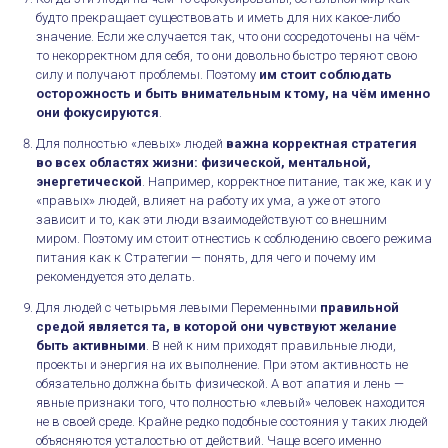
будто прекращает существовать и иметь для них какое-либо
значение. Если же случается так, что они сосредоточены на чём-
то некорректном для себя, то они довольно быстро теряют свою
силу и получают проблемы. Поэтому
им стоит соблюдать
осторожность и быть внимательным к тому, на чём именно
они фокусируются
.
Для полностью «левых» людей
важна корректная стратегия
во всех областях жизни: физической, ментальной,
энергетической
. Например, корректное питание, так же, как и у
«правых» людей, влияет на работу их ума, а уже от этого
зависит и то, как эти люди взаимодействуют со внешним
миром. Поэтому им стоит отнестись к соблюдению своего режима
питания как к Стратегии — понять, для чего и почему им
рекомендуется это делать.
Для людей с четырьмя левыми Переменными
правильной
средой является та, в которой они чувствуют желание
быть активными
. В ней к ним приходят правильные люди,
проекты и энергия на их выполнение. При этом активность не
обязательно должна быть физической.
А вот апатия и лень —
явные признаки того, что полностью «левый» человек находится
не в своей среде. Крайне редко подобные состояния у таких людей
объясняются усталостью от действий. Чаще всего именно