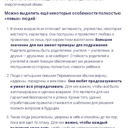
энергетический обмен.
Можно выделить ещё некоторые особенности полностью
«левых» людей:
В юном возрасте их отличает активность, упрямство, некоторая
жёсткость характера. Они послушны и проявляют любовь к
правилам, но лишь при корректном воспитании.
Большое
значение для них имеют примеры для подражания.
Родители должны быть родителями, учителя — учителями, а
друзья — друзьями, а не наоборот. Стойкость родителей и
учителей в своей позиции обеспечивает им уважение и
послушание со стороны полностью «левого» ребёнка.
Люди с четырьмя левыми Переменными обычно верны,
надёжны, порядочны и вежливы.
Они любят предсказуемость
и умеют всё упорядочивать.
Для них важно, чтобы всё было
запланировано и сделано вовремя. Это является для них
гарантией безопасности и успеха. Кроме того, удачно
отработавшие правила становятся шаблоном для решения
похожих вопросов в будущем.
Такие люди решительны, уверены в себе и спокойны до тех пор,
пока всё идет по плану. Для них
важно, чтобы каждый
выполнял свою роль
, чтобы не было неорганизованности и