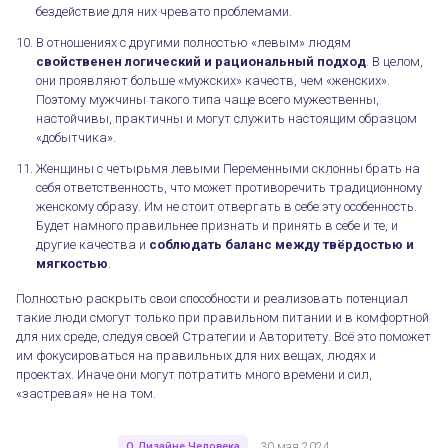
бездействие для них чревато проблемами.
В отношениях с другими полностью «левым» людям
свойственен логический и рациональный подход
. В целом,
они проявляют больше «мужских» качеств, чем «женских».
Поэтому мужчины такого типа чаще всего мужественны,
настойчивы, практичны и могут служить настоящим образцом
«добытчика».
Женщины с четырьмя левыми Переменными склонны брать на
себя ответственность, что может противоречить традиционному
женскому образу. Им не стоит отвергать в себе эту особенность.
Полностью «левые» люди
Будет намного правильнее признать и принять в себе и те, и
другие качества и
соблюдать баланс между твёрдостью и
мягкостью
.
Полностью раскрыть свои способности и реализовать потенциал
такие люди смогут только при правильном питании и в комфортной
для них среде, следуя своей Стратегии и Авторитету. Всё это поможет
им фокусироваться на правильных для них вещах, людях и
проектах. Иначе они могут потратить много времени и сил,
«застревая» не на том.
О Дизайне Человека
30 мая 2024