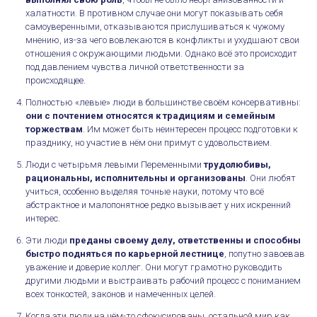
халатности. В противном случае они могут показывать себя
самоуверенными, отказываются прислушиваться к чужому
мнению, из-за чего вовлекаются в конфликты и ухудшают свои
отношения с окружающими людьми. Однако всё это происходит
под давлением чувства личной ответственности за
происходящее.
Полностью «левые» люди в большинстве своём консервативны:
они с почтением относятся к традициям и семейным
торжествам
. Им может быть неинтересен процесс подготовки к
празднику, но участие в нём они примут с удовольствием.
Люди с четырьмя левыми Переменными
трудолюбивы,
рациональны, исполнительны и организованы
. Они любят
учиться, особенно выделяя точные науки, потому что всё
абстрактное и малопонятное редко вызывает у них искренний
интерес.
Эти люди
преданы своему делу, ответственны и способны
быстро подняться по карьерной лестнице
, попутно завоевав
уважение и доверие коллег. Они могут грамотно руководить
другими людьми и выстраивать рабочий процесс с пониманием
всех тонкостей, законов и намеченных целей.
Когда эти люди на чём-то сфокусированы, остальной мир как