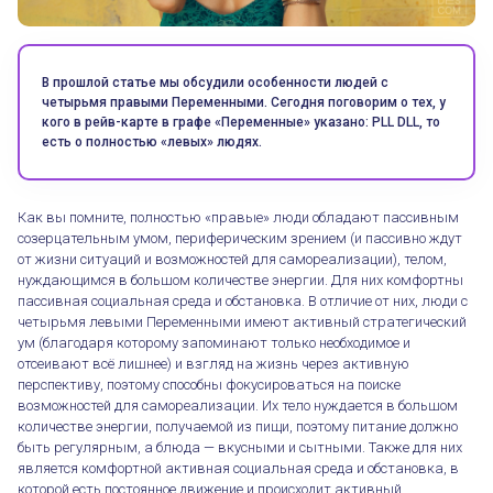
В прошлой статье мы обсудили особенности людей с
четырьмя правыми Переменными. Сегодня поговорим о тех, у
кого в рейв-карте в графе «Переменные» указано: PLL DLL, то
есть о полностью «левых» людях.
Как вы помните, полностью «правые» люди обладают пассивным
созерцательным умом, периферическим зрением (и пассивно ждут
от жизни ситуаций и возможностей для самореализации), телом,
нуждающимся в большом количестве энергии. Для них комфортны
пассивная социальная среда и обстановка. В отличие от них, люди с
четырьмя левыми Переменными имеют активный стратегический
ум (благодаря которому запоминают только необходимое и
отсеивают всё лишнее) и взгляд на жизнь через активную
перспективу, поэтому способны фокусироваться на поиске
возможностей для самореализации. Их тело нуждается в большом
количестве энергии, получаемой из пищи, поэтому питание должно
быть регулярным, а блюда — вкусными и сытными. Также для них
является комфортной активная социальная среда и обстановка, в
которой есть постоянное движение и происходит активный