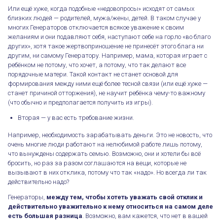
Или ещё хуже, когда подобные «недовопросы» исходят от самых
близких людей — родителей, мужа/жены, детей. В таком случае у
многих Генераторов отключается всякое уважение к своим
желаниям и они подавляют себя, наступают себе на горло «во благо
других», хотя такое жертвоприношение не принесёт этого блага ни
другим, ни самому Генератору. Например, мама, которая играет с
ребёнком не потому, что хочет, а потому, что так делают все
порядочные матери. Такой контакт не станет основой для
формирования между ними ещё более тесной связи (или ещё хуже —
станет причиной отторжения), не научит ребёнка чему-то важному
Причины неудовлетворённости Генератора
(что обычно и предполагается получить из игры).
Вторая — у вас есть требование жизни.
Например, необходимость зарабатывать деньги. Это не новость, что
очень многие люди работают на нелюбимой работе лишь потому,
что вынуждены содержать семью. Возможно, они и хотели бы всё
бросить, но раз за разом соглашаются на вещи, которые не
вызывают в них отклика, потому что так «надо». Но всегда ли так
действительно надо?
Генераторы,
между тем, чтобы хотеть уважать свой отклик и
действительно уважительно к нему относиться на самом деле
есть большая разница
. Возможно, вам кажется, что нет в вашей