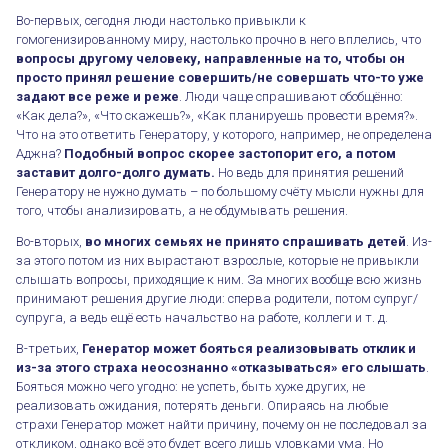
Во-первых, сегодня люди настолько привыкли к
гомогенизированному миру, настолько прочно в него вплелись, что
вопросы другому человеку, направленные на то, чтобы он
просто принял решение совершить/не совершать что-то уже
задают все реже и реже
. Люди чаще спрашивают обобщённо:
«Как дела?», «Что скажешь?», «Как планируешь провести время?».
Что на это ответить Генератору, у которого, например, не определена
Аджна?
Подобный вопрос скорее застопорит его, а потом
заставит долго-долго думать.
Но ведь для принятия решений
Генератору не нужно думать – по большому счёту мысли нужны для
того, чтобы анализировать, а не обдумывать решения.
Во-вторых,
во многих семьях не принято спрашивать детей
. Из-
за этого потом из них вырастают взрослые, которые не привыкли
слышать вопросы, приходящие к ним. За многих вообще всю жизнь
принимают решения другие люди: сперва родители, потом супруг/
супруга, а ведь ещё есть начальство на работе, коллеги и т. д.
В-третьих,
Генератор может бояться реализовывать отклик и
из-за этого страха неосознанно «отказываться» его слышать
.
Бояться можно чего угодно: не успеть, быть хуже других, не
реализовать ожидания, потерять деньги. Опираясь на любые
страхи Генератор может найти причину, почему он не последовал за
откликом, однако всё это будет всего лишь уловками ума. Но