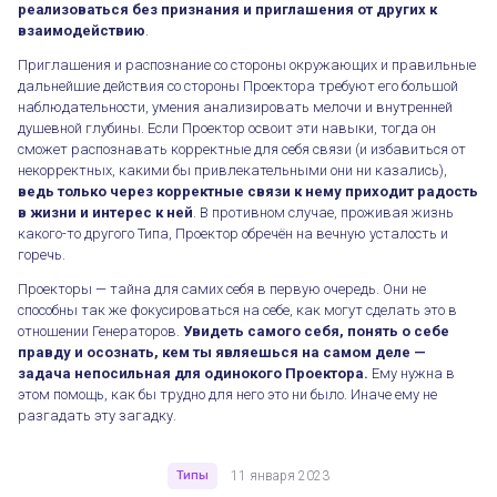
реализоваться без признания и приглашения от других к
взаимодействию
.
Приглашения и распознание со стороны окружающих и правильные
дальнейшие действия со стороны Проектора требуют его большой
наблюдательности, умения анализировать мелочи и внутренней
душевной глубины. Если Проектор освоит эти навыки, тогда он
сможет распознавать корректные для себя связи (и избавиться от
некорректных, какими бы привлекательными они ни казались),
ведь только через корректные связи к нему приходит радость
в жизни и интерес к ней
. В противном случае, проживая жизнь
какого-то другого Типа, Проектор обречён на вечную усталость и
горечь.
Проекторы — тайна для самих себя в первую очередь. Они не
способны так же фокусироваться на себе, как могут сделать это в
отношении Генераторов.
Увидеть самого себя, понять о себе
правду и осознать, кем ты являешься на самом деле —
задача непосильная для одинокого Проектора.
Ему нужна в
этом помощь, как бы трудно для него это ни было. Иначе ему не
разгадать эту загадку.
Типы
11 января 2023