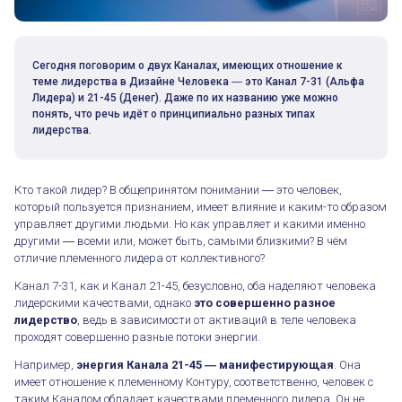
Сегодня поговорим о двух Каналах, имеющих отношение к
теме лидерства в Дизайне Человека ― это Канал 7-31 (Альфа
Лидера) и 21-45 (Денег). Даже по их названию уже можно
понять, что речь идёт о принципиально разных типах
лидерства.
Кто такой лидер? В общепринятом понимании ― это человек,
который пользуется признанием, имеет влияние и каким-то образом
управляет другими людьми. Но как управляет и какими именно
другими ― всеми или, может быть, самыми близкими? В чём
отличие племенного лидера от коллективного?
Канал 7-31, как и Канал 21-45, безусловно, оба наделяют человека
лидерскими качествами, однако
это совершенно разное
лидерство
, ведь в зависимости от активаций в теле человека
проходят совершенно разные потоки энергии.
Например,
энергия Канала 21-45 ― манифестирующая
. Она
имеет отношение к племенному Контуру, соответственно, человек с
таким Каналом обладает качествами племенного лидера. Он не