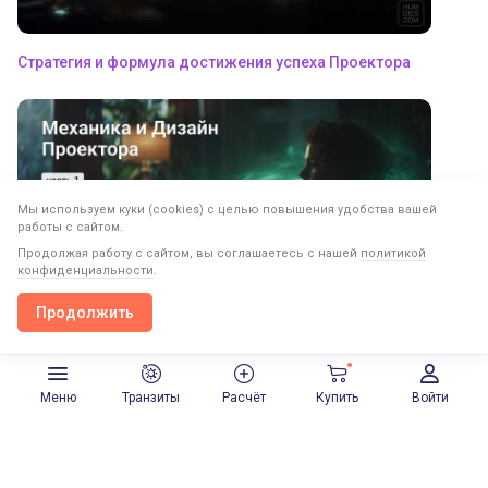
Стратегия и формула достижения успеха Проектора
Мы используем куки (cookies) с целью повышения удобства вашей
работы с сайтом.
Продолжая работу с сайтом, вы соглашаетесь с нашей
политикой
конфиденциальности
.
Продолжить
Продолжить в приложении
Открыть
Особенности энергетической структуры Проектора
Меню
Транзиты
Расчёт
Купить
Войти
Следующий пост
Немного о Манифестирующих Генераторах