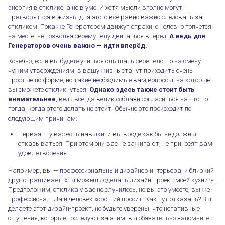
энергия в отклике, а не в уме. И хотя мысли вполне могут
претворяться в жизнь, для этого всё равно важно следовать за
откликом. Пока же Генератором движут страхи, он словно топчется
на месте, не позволяя своему телу двигаться вперёд.
А ведь для
Генераторов очень важно — идти вперёд.
Конечно, если вы будете учиться слышать своё тело, то на смену
чужим утверждениям, в вашу жизнь станут приходить очень
простые по форме, но такие необходимые вам вопросы, на которые
вы сможете откликнуться.
Однако здесь также стоит быть
внимательнее
, ведь всегда велик соблазн согласиться на что-то
тогда, когда этого делать не стоит. Обычно это происходит по
следующим причинам:
Первая — у вас есть навыки, и вы вроде как бы не должны
отказываться. При этом они вас не зажигают, не приносят вам
удовлетворения.
Например, вы — профессиональный дизайнер интерьера, и близкий
друг спрашивает: «Ты можешь сделать дизайн-проект моей кухни?».
Предположим, отклика у вас не случилось, но вы это умеете, вы же
профессионал. Да и человек хороший просит. Как тут отказать? Вы
делаете этот дизайн-проект, но будьте уверены, что негативные
ощущения, которые последуют за этим, вы обязательно запомните.