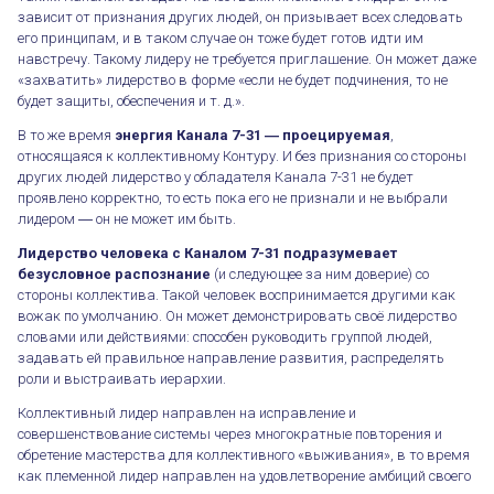
зависит от признания других людей, он призывает всех следовать
его принципам, и в таком случае он тоже будет готов идти им
навстречу. Такому лидеру не требуется приглашение. Он может даже
«захватить» лидерство в форме «если не будет подчинения, то не
будет защиты, обеспечения и т. д.».
В то же время
энергия Канала 7-31 ― проецируемая
,
относящаяся к коллективному Контуру. И без признания со стороны
других людей лидерство у обладателя Канала 7-31 не будет
проявлено корректно, то есть пока его не признали и не выбрали
лидером ― он не может им быть.
Лидерство человека с Каналом 7-31 подразумевает
безусловное распознание
(и следующее за ним доверие) со
стороны коллектива. Такой человек воспринимается другими как
вожак по умолчанию. Он может демонстрировать своё лидерство
словами или действиями: способен руководить группой людей,
задавать ей правильное направление развития, распределять
роли и выстраивать иерархии.
Коллективный лидер направлен на исправление и
совершенствование системы через многократные повторения и
обретение мастерства для коллективного «выживания», в то время
как племенной лидер направлен на удовлетворение амбиций своего