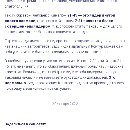
племени и стремится к выживанию, улучшению материального
благополучия.
Таким образом, человек с Каналом
21-45 ― это лидер внутри
своего племени
, а человек с Каналом
7-31 является более
совершенным лидером
, т. к. способен стать таковым для целого
коллектива/нации/большого количества людей.
Племенное и коллективное лидерство
Ещё есть индивидуальное лидерство ― в случае, когда для человека
нет внешних авторитетов. Ведь индивидуальный Контур может сам
себя усиливать и быть независимым в своём направлении.
В любом случае, если у вас активирован Канал 7-31 или Канал 21-
45, это не значит, что вы обязательно должны проявлять лидерские
качества. Возможно, вы вообще не видите себя лидером, никогда
таковым не были и не занимаете руководящих должностей.
Это
нормально
, ведь проявления Каналов лидерства происходит у всех
по-своему в зависимости от ситуации.
20 января 2023
Поделиться в соц сетях