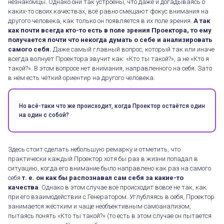
незнакомцы. Однако они так устроены, что даже и догадываясь о
каких-то своих качествах, всё равно смещают фокус внимания на
другого человека, как только он появляется в их поле зрения.
А так
как почти всегда кто-то есть в поле зрения Проектора, то ему
получается почти что некогда думать о себе и анализировать
самого себя.
Даже самый главный вопрос, который так или иначе
всегда волнует Проектора звучит как: «Кто ты такой?», а не «Кто я
такой?». В этом вопросе нет внимания, направленного на себя. Зато
в нём есть чёткий ориентир на другого человека.
Но всё-таки что же происходит, когда Проектор остаётся один
на один с собой?
Здесь стоит сделать небольшую ремарку и отметить, что
практически каждый Проектор хотя бы раз в жизни попадал в
ситуацию, когда его внимание было направлено как раз на самого
себя
т. е. он как бы распознавал сам себя за какие-то
качества
. Однако в этом случае всё происходит вовсе не так, как
при его взаимодействии с Генератором. Углубляясь в себя, Проектор
занимается жёстким и чаще необъективным самоанализом,
пытаясь понять «Кто ты такой?» (то есть в этом случае он пытается