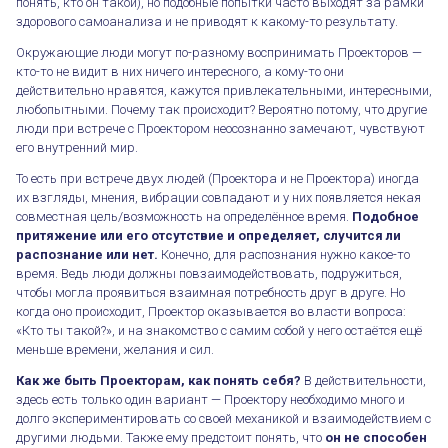
понять, кто он такой), но подобные попытки часто выходят за рамки
здорового самоанализа и не приводят к какому-то результату.
Окружающие люди могут по-разному воспринимать Проекторов —
кто-то не видит в них ничего интересного, а кому-то они
действительно нравятся, кажутся привлекательными, интересными,
любопытными. Почему так происходит? Вероятно потому, что другие
люди при встрече с Проектором неосознанно замечают, чувствуют
его внутренний мир.
То есть при встрече двух людей (Проектора и не Проектора) иногда
их взгляды, мнения, вибрации совпадают и у них появляется некая
совместная цель/возможность на определённое время.
Подобное
притяжение или его отсутствие и определяет, случится ли
распознание или нет.
Конечно, для распознания нужно какое-то
время. Ведь люди должны повзаимодействовать, подружиться,
чтобы могла проявиться взаимная потребность друг в друге. Но
когда оно происходит, Проектор оказывается во власти вопроса:
«Кто ты такой?», и на знакомство с самим собой у него остаётся ещё
меньше времени, желания и сил.
Как же быть Проекторам, как понять себя?
В действительности,
здесь есть только один вариант — Проектору необходимо много и
долго экспериментировать со своей механикой и взаимодействием с
другими людьми. Также ему предстоит понять, что
он не способен