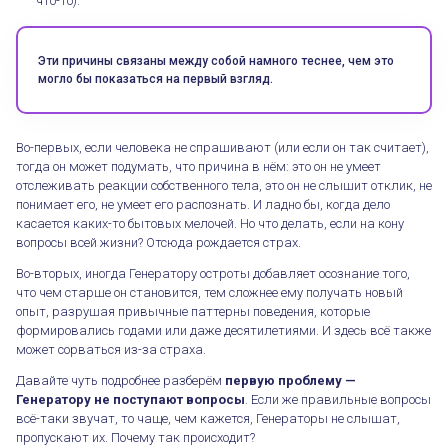
что-то).
Эти причины связаны между собой намного теснее, чем это
могло бы показаться на первый взгляд.
Во-первых, если человека не спрашивают (или если он так считает),
тогда он может подумать, что причина в нём: это он не умеет
отслеживать реакции собственного тела, это он не слышит отклик, не
понимает его, не умеет его распознать. И ладно бы, когда дело
касается каких-то бытовых мелочей. Но что делать, если на кону
вопросы всей жизни? Отсюда рождается страх.
Во-вторых, иногда Генератору остроты добавляет осознание того,
что чем старше он становится, тем сложнее ему получать новый
опыт, разрушая привычные паттерны поведения, которые
формировались годами или даже десятилетиями. И здесь всё также
может сорваться из-за страха.
Давайте чуть подробнее разберём
первую проблему —
Генератору не поступают вопросы
. Если же правильные вопросы
всё-таки звучат, то чаще, чем кажется, Генераторы не слышат,
пропускают их. Почему так происходит?