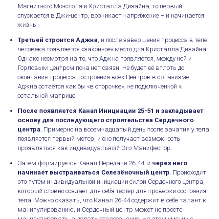
Магнитного Монополя и Кристалла Дизайна, то первый
спускается в Джи-центр, возникает напряжение – и начинается
жизнь.
Третьей строится Аджна
, и после завершения процесса в теле
человека появляется «законное» место для Кристалла Дизайна.
Однако несмотря на то, что Аджна появляется, между ней и
Горловым центром пока нет связи. Не будет её вплоть до
окончания процесса построения всех Центров в организме.
Аджна остаётся как бы «в сторонке», не подключенной к
остальной матрице.
После появляется Канал Инициации 25-51 и закладывает
основу для последующего строительства Сердечного
центра
. Примерно на восемнадцатый день после зачатия у тела
появляется первый мотор, и оно получает возможность
проявляться как индивидуальный Эго-Манифестор.
Затем формируется Канал Передачи 26-44, и
через него
начинает выстраиваться Селезёночный центр
. Происходит
это путём индивидуальной инициации силой Сердечного центра,
который словно создаёт для себя тестер для проверки состояния
тела. Можно сказать, что Канал 26-44 содержит в себе талант к
манипулированию, и Сердечный центр может не просто
манипулировать, а делать это осознанно. На этом умении с