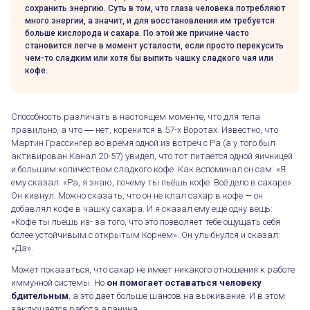
сохранить энергию. Суть в том, что глаза человека потребляют
много энергии, а значит, и для восстановления им требуется
больше кислорода и сахара. По этой же причине часто
становится легче в момент усталости, если просто перекусить
чем-то сладким или хотя бы выпить чашку сладкого чая или
кофе.
Способность различать в настоящем моменте, что для тела
правильно, а что ― нет, коренится в 57-х Воротах. Известно, что
Мартин Грассингер во время одной из встреч с Ра (а у того был
активирован Канал 20-57) увидел, что тот питается одной яичницей
и большим количеством сладкого кофе. Как вспоминал он сам: «Я
ему сказал: «Ра, я знаю, почему ты пьёшь кофе. Всё дело в сахаре».
Он кивнул. Можно сказать, что он не клал сахар в кофе — он
добавлял кофе в чашку сахара. И я сказал ему ещё одну вещь:
«Кофе ты пьёшь из- за того, что это позволяет тебе ощущать себя
более устойчивым с открытым Корнем». Он улыбнулся и сказал:
«Да».
Может показаться, что сахар не имеет никакого отношения к работе
иммунной системы. Но
он помогает оставаться человеку
бдительным
, а это даёт больше шансов на выживание. И в этом
заключается работа аланина.