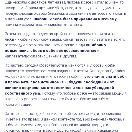
Ещё несколько десятков лет назад любовь к себе считалась чем-то
зазорным. Людям привили убеждение, что они должны думать в
первую очередь о своём ближнем, а свои личные интересы отложить
в дальний угол.
Любовь к себе была приравнена к эгоизму
,
причем в самом плохом смысле этого слова.
Затем последовала другая крайность ― повсеместная агитация
любви к себе: «люби себя таким, какой ты есть, и плевать на то, что
об этом думают окружающие!» И тогда люди
ошибочно
подменили любовь к себе вседозволенностью
и
наплевательским отношением к другим.
К счастью, сегодня обстоятельства меняются, и любовь к себе
наконец-то приобретает свои подлинные черты. Благодаря Дизайну
Человека многие поняли, что любить себя ―
это значит знать себя
и проживать своё истинное «Я», будучи свободными от
влияния социальных стереотипов и ложных убеждений
собственного ума
. Потому что любовь к себе ― это самый мощный
союзник в распознании «ложного Я» и освобождении себя от
гомогенизации.
Хотя, конечно, каждый понимает любовь по-своему, и, несомненно,
имеет на это право. В данном контексте под выражением «любовь к
себе» мы имеем в виду любовь к своей истинной природе и
готовность принимать себя и других людей такими, какими они