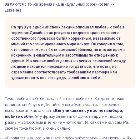
являются с точки зрения индивидуальных особенностей их
Дизайна.
Ра Уру Ху в одной из своих лекций описывал любовь к себе в
терминах Дизайна как результат видения красоты своего
собственного процесса бытия корректным, независимо от
мнений гомогенизированного мира вокруг. Он говорил о том,
что человек может быть самовлюблённым, но в то же время
искренним, внимательным и заботливым по отношению к
другим. И в основе любых долгих и крепких отношений между
людьми находится нежелание «отдать всё, что есть», не
стремление соответствовать требованиям партнёра или
удовлетворять все его нужды, а
любовь к себе
.
Тема любви к себе была одной из его любимых. Когда он только
начинал свой путь в Дизайне, у него была мантра, которую он
использовал как слоган:
«Вы уникальны, у вас нет выбора,
любите себя»
. Эту фразу он пытался донести другим людям
разными способами в течение многих лет. И, как отмечал сам Ра,
себя он тоже любил, и очень сильно:
«Я родился и вырос, как и все, глубоко обусловленным «ложным Я»