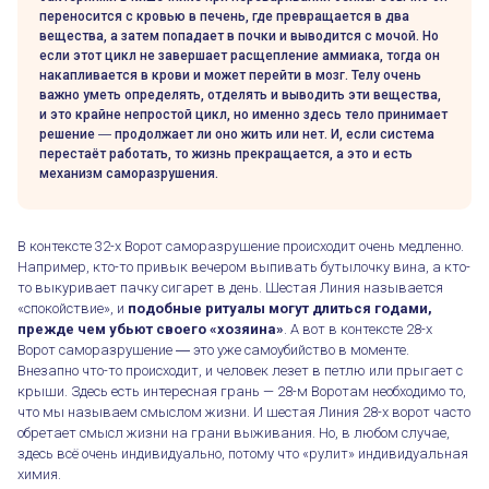
переносится с кровью в печень, где превращается в два
вещества, а затем попадает в почки и выводится с мочой. Но
если этот цикл не завершает расщепление аммиака, тогда он
накапливается в крови и может перейти в мозг. Телу очень
важно уметь определять, отделять и выводить эти вещества,
и это крайне непростой цикл, но именно здесь тело принимает
решение ― продолжает ли оно жить или нет. И, если система
перестаёт работать, то жизнь прекращается, а это и есть
механизм саморазрушения.
В контексте 32-х Ворот саморазрушение происходит очень медленно.
Например, кто-то привык вечером выпивать бутылочку вина, а кто-
то выкуривает пачку сигарет в день. Шестая Линия называется
«спокойствие», и
подобные ритуалы могут длиться годами,
прежде чем убьют своего «хозяина»
. А вот в контексте 28-х
Ворот саморазрушение ― это уже самоубийство в моменте.
Внезапно что-то происходит, и человек лезет в петлю или прыгает с
крыши. Здесь есть интересная грань — 28-м Воротам необходимо то,
что мы называем смыслом жизни. И шестая Линия 28-х ворот часто
Жизненные страхи и аминокислоты в ДЧ
обретает смысл жизни на грани выживания. Но, в любом случае,
здесь всё очень индивидуально, потому что «рулит» индивидуальная
химия.