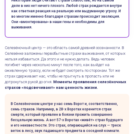
Некоторые люди считают страхи слабостью, но на самом
деле в них нет ничего плохого. Любой страх рождается внутри
как ответная реакция на реальную или выдуманную угрозу. И
во многом именно благодаря страхам происходит эволюция.
Они «вмонтированы» в наши гены и необходимы для
выживания.
Селезёночный центр — это область самой древней осознанности. В
Селезёнке заложены первобытные страхи выживания, от которых
нельзя избавиться. Да этого и не нужно делать. Ведь человек
погибнет через несколько минут после того, как выйдет на
оживленную трассу, если не будет смотреть по сторонам. Тот же
страх сдерживает нас, чтобы не прыгнуть в пропасть или не
дотронуться рукой до огня.
Моменты проявления селезёночных
страхов «подсвечивают» нам ценность жизни.
В Селезёночном центре у нас семь Ворот и, соответственно,
семь страхов. Например, в 28-х Воротах коренится страх
смерти, который проявлен в боязни прожить совершенно
бесцельную жизнь. А вот 57-х Воротах «живёт» страх будущего
и его неизвестности. Это страх, опирающийся на слух — треск
веток в лесу, звук падающего предмета в соседней комнате.