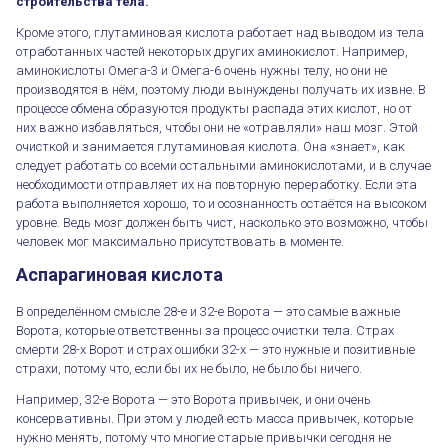
строительства тела.
Кроме этого, глутаминовая кислота работает над выводом из тела
отработанных частей некоторых других аминокислот. Например,
аминокислоты Омега-3 и Омега-6 очень нужны телу, но они не
производятся в нём, поэтому люди вынуждены получать их извне. В
процессе обмена образуются продукты распада этих кислот, но от
них важно избавляться, чтобы они не «отравляли» наш мозг. Этой
очисткой и занимается глутаминовая кислота. Она «знает», как
следует работать со всеми остальными аминокислотами, и в случае
необходимости отправляет их на повторную переработку. Если эта
работа выполняется хорошо, то и осознанность остаётся на высоком
уровне. Ведь мозг должен быть чист, насколько это возможно, чтобы
человек мог максимально присутствовать в моменте.
Аспарагиновая кислота
В определённом смысле 28-е и 32-е Ворота — это самые важные
Ворота, которые ответственны за процесс очистки тела. Страх
смерти 28-х Ворот и страх ошибки 32-х — это нужные и позитивные
страхи, потому что, если бы их не было, не было бы ничего.
Например, 32-е Ворота — это Ворота привычек, и они очень
консервативны. При этом у людей есть масса привычек, которые
нужно менять, потому что многие старые привычки сегодня не