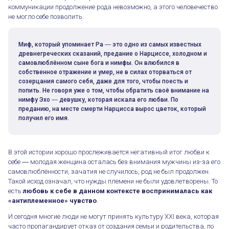
коммуникации продолжение рода невозможно, а этого человечество
не могло себе позволить.
Миф, который упоминает Ра ― это одно из самых известных
древнегреческих сказаний, предание о Нарциссе, холодном и
самовлюблённом сыне бога и нимфы. Он влюбился в
собственное отражение и умер, не в силах оторваться от
созерцания самого себя, даже для того, чтобы поесть и
попить. Не говоря уже о том, чтобы обратить своё внимание на
нимфу Эхо ― девушку, которая искала его любви. По
преданию, на месте смерти Нарцисса вырос цветок, который
получил его имя.
В этой истории хорошо прослеживается негативный итог любви к
себе ― молодая женщина осталась без внимания мужчины из-за его
самовлюблённости, зачатия не случилось, род не был продолжен.
Такой исход означал, что нужды племени не были удовлетворены. То
есть
любовь к себе в данном контексте воспринималась как
«антиплеменное» чувство
.
И сегодня многие люди не могут принять культуру XXI века, которая
часто пропагандирует отказ от создания семьи и родительства, по