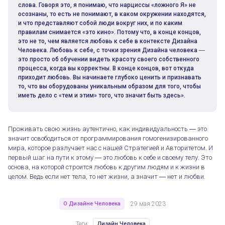
слова. Говоря это, я понимаю, что нарциссы «ложного Я» не
осознаны, то есть не понимают, в каком окружении находятся,
и что представляют собой люди вокруг них, и по каким
правилам снимается «это кино». Потому что, в конце концов,
это не то, чем является любовь к себе в контексте Дизайна
Человека. Любовь к себе, с точки зрения Дизайна человека ―
это просто об обучении видеть красоту своего собственного
процесса, когда вы корректны. В конце концов, вот откуда
приходит любовь. Вы начинаете глубоко ценить и признавать
Неонарциссизм в ДЧ
то, что вы оборудованы уникальным образом для того, чтобы
иметь дело с «тем и этим» того, что значит быть здесь».
Проживать свою жизнь аутентично, как индивидуальность ― это
значит освободиться от программирования гомогенизированного
мира, которое разлучает нас с нашей Стратегией и Авторитетом. И
первый шаг на пути к этому ― это любовь к себе и своему телу. Это
основа, на которой строится любовь к другим людям и к жизни в
целом. Ведь если нет тела, то нет жизни, а значит ― нет и любви.
О Дизайне Человека
29 мая 2023
Теги:
Дизайн Человека