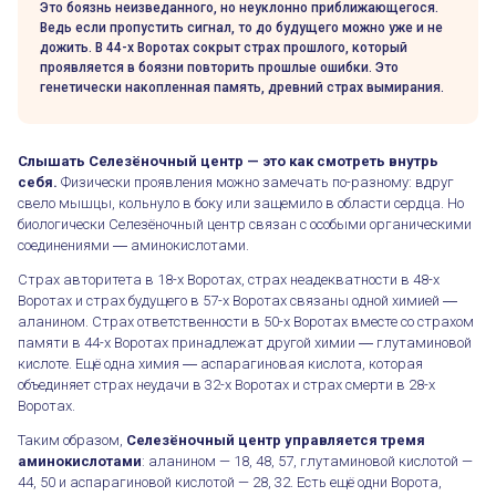
Это боязнь неизведанного, но неуклонно приближающегося.
Ведь если пропустить сигнал, то до будущего можно уже и не
дожить. В 44-х Воротах сокрыт страх прошлого, который
проявляется в боязни повторить прошлые ошибки. Это
генетически накопленная память, древний страх вымирания.
Слышать Селезёночный центр — это как смотреть внутрь
себя.
Физически проявления можно замечать по-разному: вдруг
свело мышцы, кольнуло в боку или защемило в области сердца. Но
биологически Селезёночный центр связан с особыми органическими
соединениями ― аминокислотами.
Страх авторитета в 18-х Воротах, страх неадекватности в 48-х
Воротах и страх будущего в 57-х Воротах связаны одной химией ―
аланином. Страх ответственности в 50-х Воротах вместе со страхом
памяти в 44-х Воротах принадлежат другой химии ― глутаминовой
кислоте. Ещё одна химия ― аспарагиновая кислота, которая
объединяет страх неудачи в 32-х Воротах и страх смерти в 28-х
Воротах.
Таким образом,
Селезёночный центр управляется тремя
аминокислотами
: аланином — 18, 48, 57, глутаминовой кислотой —
44, 50 и аспарагиновой кислотой — 28, 32. Есть ещё одни Ворота,