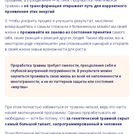
прощение, а у разделения ― истина. Проработка генетической
травмы и
её трансформация открывает путь для корректного
проявления этих энергий
.
5. Чтобы ускорить процесс и улучшить результат, мысленно
возвращайтесь к самым сложным и болезненным моментам своей
жизни и
проживайте их заново из состояния принятия
самого
себя, своих реакций и реакций других людей. Таким образом, вы в
некотором роде «перепишете» уже сложившийся сценарий и откроете
в своей жизни новые возможности для роста.
Генетические травмы в Дизайне Человека
Проработка травмы требует смелости, преодоления себя и
глубокой внутренней погружённости. В результате можно
научиться проживать свою жизнь во всей её наполненности и
многогранности, а не из паттернов защиты или состояния
«жертвы».
При этом полностью избавиться от травмы нельзя, ведь это часть
нашей эволюционной программы. Однако прорабатывать её
необходимо ― хотя бы потому, что
за генетической травмой скрыт
самый большой талант, запрограммированный в человеке
.
Трансформируя деструктивное влияние генетический травмы на