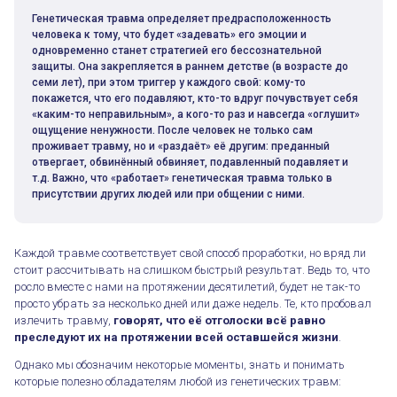
Генетическая травма определяет предрасположенность
человека к тому, что будет «задевать» его эмоции и
одновременно станет стратегией его бессознательной
защиты. Она закрепляется в раннем детстве (в возрасте до
семи лет), при этом триггер у каждого свой: кому-то
покажется, что его подавляют, кто-то вдруг почувствует себя
«каким-то неправильным», а кого-то раз и навсегда «оглушит»
ощущение ненужности. После человек не только сам
проживает травму, но и «раздаёт» её другим: преданный
отвергает, обвинённый обвиняет, подавленный подавляет и
т.д. Важно, что «работает» генетическая травма только в
присутствии других людей или при общении с ними.
Каждой травме соответствует свой способ проработки, но вряд ли
стоит рассчитывать на слишком быстрый результат. Ведь то, что
росло вместе с нами на протяжении десятилетий, будет не так-то
просто убрать за несколько дней или даже недель. Те, кто пробовал
излечить травму,
говорят, что её отголоски всё равно
преследуют их на протяжении всей оставшейся жизни
.
Однако мы обозначим некоторые моменты, знать и понимать
которые полезно обладателям любой из генетических травм: