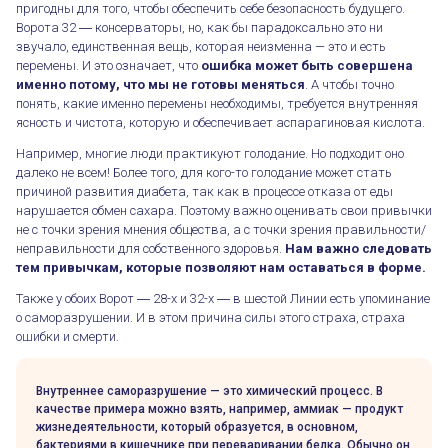
пригодны для того, чтобы обеспечить себе безопасность будущего.
Ворота 32 ― консерваторы, но, как бы парадоксально это ни
звучало, единственная вещь, которая неизменна — это и есть
перемены. И это означает, что
ошибка может быть совершена
именно потому, что мы не готовы меняться
. А чтобы точно
понять, какие именно перемены необходимы, требуется внутренняя
ясность и чистота, которую и обеспечивает аспарагиновая кислота.
Например, многие люди практикуют голодание. Но подходит оно
далеко не всем! Более того, для кого-то голодание может стать
причиной развития диабета, так как в процессе отказа от еды
нарушается обмен сахара. Поэтому важно оценивать свои привычки
не с точки зрения мнения общества, а с точки зрения правильности/
неправильности для собственного здоровья.
Нам важно следовать
тем привычкам, которые позволяют нам оставаться в форме.
Также у обоих Ворот ― 28-х и 32-х ― в шестой Линии есть упоминание
о саморазрушении. И в этом причина силы этого страха, страха
ошибки и смерти.
Внутреннее саморазрушение — это химический процесс. В
качестве примера можно взять, например, аммиак — продукт
жизнедеятельности, который образуется, в основном,
бактериями в кишечнике при переваривании белка. Обычно он