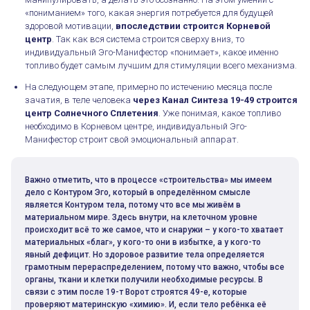
«пониманием» того, какая энергия потребуется для будущей
здоровой мотивации,
впоследствии строится Корневой
центр
. Так как вся система строится сверху вниз, то
индивидуальный Эго-Манифестор «понимает», какое именно
топливо будет самым лучшим для стимуляции всего механизма.
На следующем этапе, примерно по истечению месяца после
зачатия, в теле человека
через Канал Синтеза 19-49 строится
центр Солнечного Сплетения
. Уже понимая, какое топливо
необходимо в Корневом центре, индивидуальный Эго-
Манифестор строит свой эмоциональный аппарат.
Важно отметить, что в процессе «строительства» мы имеем
дело с Контуром Эго, который в определённом смысле
является Контуром тела, потому что все мы живём в
материальном мире. Здесь внутри, на клеточном уровне
происходит всё то же самое, что и снаружи – у кого-то хватает
материальных «благ», у кого-то они в избытке, а у кого-то
явный дефицит. Но здоровое развитие тела определяется
грамотным перераспределением, потому что важно, чтобы все
органы, ткани и клетки получили необходимые ресурсы. В
Этапы формирования рейв-карты человека
связи с этим после 19-т Ворот строятся 49-е, которые
проверяют материнскую «химию». И, если тело ребёнка её