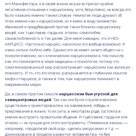
эго-Манифестора, и в своей жизни не раз встречал крайне
негативное отношение к нарциссизму, хотя, безусловно, не всегда это
было названо именно таким словом. Немногие люди думают об
этом именно как о нарциссизме, но я имею в виду множество
обвинений и предубеждений против таких близких нарциссизму
вещей, как тщеславие, гордыня, эгоизм, самолюбие,
самовлюблённость и так далее. Для меня очевидно, что я НЕО-
НАРЦИСС. Настолько нарцисс, насколько это вообще возможно. Я
очень сильно люблю себя. Однако это не имеет ничего общего ни с
психологическим, ни с клиническим нарциссизмом в том смысле,
как это понимается в мире медицины и психологии, потому что
гомогенизированный мир рассматривает нарциссизм как великую
опасность. И то, что это опасно, раскрывается в глубинном смысле
мифа о Нарциссе, а также в том, как нарциссизм понимают в
современном мире».
Да, в самом простом смысле
нарциссизм был угрозой для
семицентровых людей
. Так как они были стратегическими
существами и ориентировались на завоевания, победы и
преуспевание в жизни, то их сила, в некотором роде, состояла в
умении выстроить правильное общение. И тщеславие, гордыня или
эгоизм ― не лучшие для этого инструменты. Племенные законы ―
например, «продолжай свой род», «делись ресурсами» и т.д. ―
доминировали в процессе развития человечества. Но без