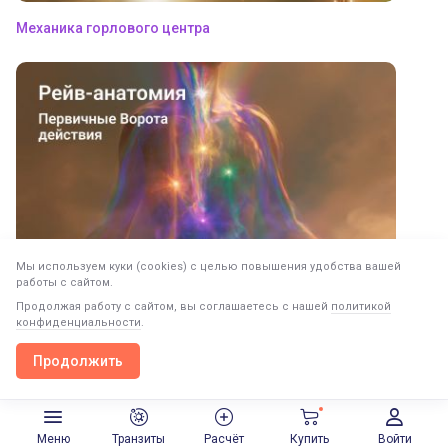
Механика горлового центра
Мы используем куки (cookies) с целью повышения удобства вашей
Первичные ворота действия
работы с сайтом.
Продолжая работу с сайтом, вы соглашаетесь с нашей
политикой
конфиденциальности
.
Следующий пост
Продолжить
Продолжить в приложении
Открыть
Эволюция форм в Дизайне Человека
Эволюция форм в Дизайне Человека
Меню
Транзиты
Расчёт
Купить
Войти