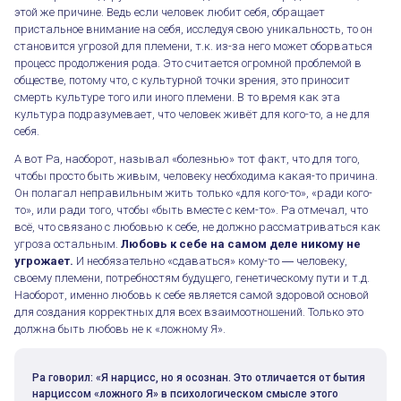
этой же причине. Ведь если человек любит себя, обращает
пристальное внимание на себя, исследуя свою уникальность, то он
становится угрозой для племени, т.к. из-за него может оборваться
процесс продолжения рода. Это считается огромной проблемой в
обществе, потому что, с культурной точки зрения, это приносит
смерть культуре того или иного племени. В то время как эта
культура подразумевает, что человек живёт для кого-то, а не для
себя.
А вот Ра, наоборот, называл «болезнью» тот факт, что для того,
чтобы просто быть живым, человеку необходима какая-то причина.
Он полагал неправильным жить только «для кого-то», «ради кого-
то», или ради того, чтобы «быть вместе с кем-то». Ра отмечал, что
всё, что связано с любовью к себе, не должно рассматриваться как
угроза остальным.
Любовь к себе на самом деле никому не
угрожает.
И необязательно «сдаваться» кому-то ― человеку,
своему племени, потребностям будущего, генетическому пути и т.д.
Наоборот, именно любовь к себе является самой здоровой основой
для создания корректных для всех взаимоотношений. Только это
должна быть любовь не к «ложному Я».
Ра говорил: «Я нарцисс, но я осознан. Это отличается от бытия
нарциссом «ложного Я» в психологическом смысле этого