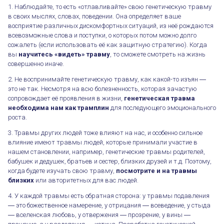
1. Наблюдайте, то есть «отлавливайте» свою генетическую травму
в своих мыслях, словах, поведении. Она определяет ваше
восприятие различных дискомфортных ситуаций, из неё рождаются
всевозможные слова и поступки, о которых потом можно долго
сожалеть (если использовать её как защитную стратегию). Когда
вы
научитесь «видеть» травму
, то сможете смотреть на жизнь
совершенно иначе.
2. Не воспринимайте генетическую травму, как какой-то изъян ―
это не так. Несмотря на всю болезненность, которая зачастую
сопровождает её проявления в жизни,
генетическая травма
необходима нам как трамплин
для последующего эмоционального
роста.
3. Травмы других людей тоже влияют на нас, и особенно сильное
влияние имеют травмы людей, которые принимали участие в
нашем становлении, например, генетические травмы родителей,
бабушек и дедушек, братьев и сестер, близких друзей и т.д. Поэтому,
когда будете изучать свою травму,
посмотрите и на травмы
близких
или авторитетных для вас людей.
4. У каждой травмы есть обратная сторона: у травмы подавления
― это божественное намерение, у отрицания ― всеведение, у стыда
― вселенская любовь, у отвержения ― прозрение, у вины ―