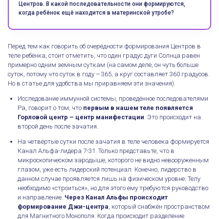
Центров. В какой последовательности они формируются,
когда ребёнок ещё находится в материнской утробе?
Перед тем как говорить об очерёдности формирования Центров в
теле ребёнка, стоит отметить, что один градус дуги Солнца равен
примерно одним земным суткам (на самом деле, он чуть больше
суток, потому что суток в году – 365, а круг составляет 360 градусов.
Но в статье для удобства мы приравняем эти значения).
Исследование иммунной системы, проведённое последователями
Ра, говорит о том, что
первым в нашем теле появляется
Горловой центр – центр манифестации
. Это происходит на
второй день после зачатия.
На четвёртые сутки после зачатия в теле человека формируется
Канал Альфа-лидера 7-31. Только представьте, что в
микроскопическом зародыше, которого не видно невооруженным
глазом, уже есть лидерский потенциал. Конечно, лидерство в
данном случае проявляется лишь на физическом уровне. Телу
необходимо «строиться», но для этого ему требуются руководство
и направление.
Через Канал Альфы происходит
формирование Джи-центра
, который снабжён пространством
для Магнитного Монополя. Когда происходит разделение