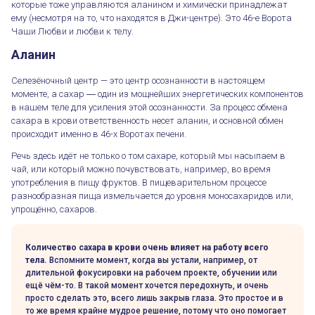
которые тоже управляются аланином и химически принадлежат
ему (несмотря на то, что находятся в Джи-центре). Это 46-е Ворота
Чаши Любви и любви к телу.
Аланин
Селезёночный центр — это центр осознанности в настоящем
моменте, а сахар ― один из мощнейших энергетических компонентов
в нашем теле для усиления этой осознанности. За процесс обмена
сахара в крови ответственность несет аланин, и основной обмен
происходит именно в 46-х Воротах печени.
Речь здесь идёт не только о том сахаре, который мы насыпаем в
чай, или который можно почувствовать, например, во время
употребления в пищу фруктов. В пищеварительном процессе
разнообразная пища измельчается до уровня моносахаридов или,
упрощённо, сахаров.
Количество сахара в крови очень влияет на работу всего
тела.
Вспомните момент, когда вы устали, например, от
длительной фокусировки на рабочем проекте, обучении или
ещё чём-то. В такой момент хочется передохнуть, и очень
просто сделать это, всего лишь закрыв глаза. Это простое и в
то же время крайне мудрое решение, потому что оно помогает