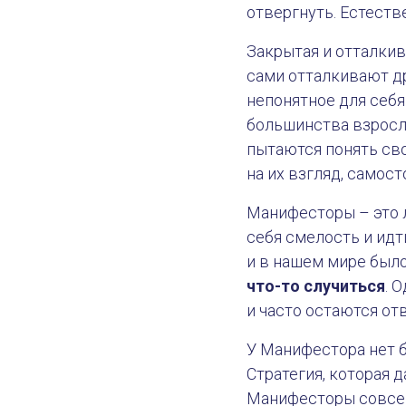
отвергнуть. Естеств
Закрытая и отталкив
сами отталкивают дру
непонятное для себя 
большинства взрослы
пытаются понять сво
на их взгляд, самост
Манифесторы – это л
себя смелость и идти
и в нашем мире было
что-то случиться
. 
Наказание для Манифестора
и часто остаются от
У Манифестора нет б
Стратегия, которая 
Манифесторы совсем 