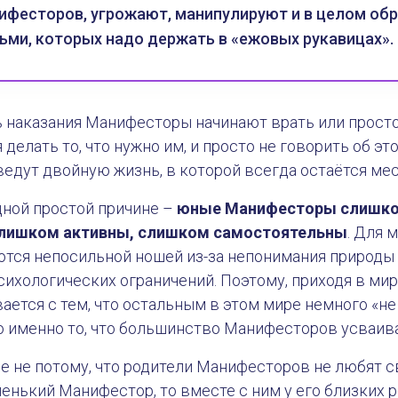
ифесторов, угрожают, манипулируют и в целом об
ьми, которых надо держать в «ежовых рукавицах».
 наказания Манифесторы начинают врать или просто
 делать то, что нужно им, и просто не говорить об 
 ведут двойную жизнь, в которой всегда остаётся мес
дной простой причине –
юные Манифесторы слишк
лишком активны, слишком самостоятельны
. Для 
тся непосильной ношей из-за непонимания природы 
сихологических ограничений. Поэтому, приходя в мир
ется с тем, что остальным в этом мире немного «не 
о именно то, что большинство Манифесторов усваива
е не потому, что родители Манифесторов не любят с
енький Манифестор, то вместе с ним у его близких 