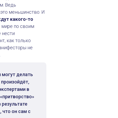
м. Ведь
 это меньшинство. И
дут какого-то
 мире по своим
е нести
т, как только
Манифесторы не
.
 могут делать
о произойдёт,
экспертами в
е «притворство»
в результате
 что он сам с