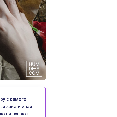
ру с самого
в и заканчивая
ают и пугают