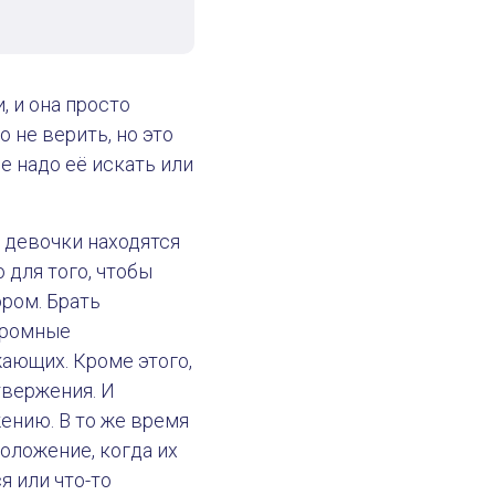
 и она просто
 не верить, но это
е надо её искать или
 девочки находятся
 для того, чтобы
ором. Брать
огромные
жающих. Кроме этого,
твержения. И
ению. В то же время
положение, когда их
я или что-то