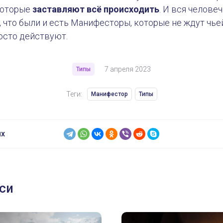
которые
заставляют всё происходить
. И вся челове
, что были и есть Манифесторы, которые не ждут чьей
росто действуют.
7 апреля 2023
Типы
Теги:
Манифестор
Типы
ях
си