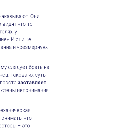
 наказывают. Они
 видят что-то
елях, у
е». И они не
шание и чрезмерную,
ому следует брать на
ец. Такова их суть,
 просто
заставляет
е стены непонимания
7 апреля 2023
Типы
механическая
понимать, что
есторы – это