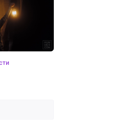
сти
29 марта 2023
Типы