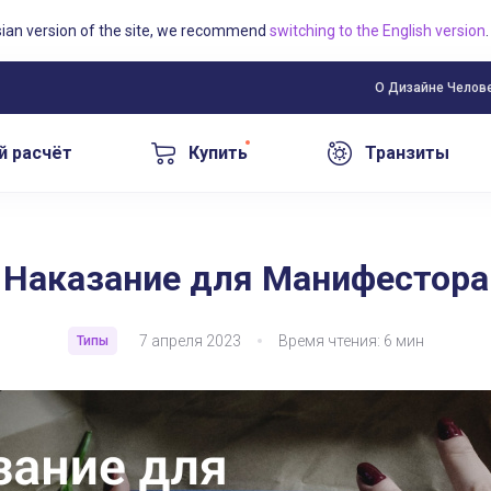
sian version of the site, we recommend
switching to the English version
.
О Дизайне Челов
й расчёт
Купить
Транзиты
Наказание для Манифестора
7 апреля 2023
Время чтения: 6 мин
Типы