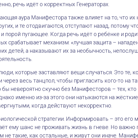
енно, речь идёт о корректных Генераторах.
ающая аура Манифестора также влияет на то, что их
гих, и те отодвигаются, отступают назад, потому что
и порой пугающее. Когда речь идёт о ребёнке и родит
х срабатывает механизм: «лучшая защита – нападени
их детей, а наказывают их за необычность, непослу
оятельность.
юди, которые заставляют вещи случаться. Это те, к
 через весь танцпол, чтобы пригласить кого-то на тан
 бы невероятно скучно без Манифесторов – тех, кто
Однако именно из-за этого они натыкаются на жёстки
вергнутыми, когда действуют некорректно.
иологической стратегии. Информировать – это его 
даёт ему шанс не проживать жизнь в гневе. Но важно 
не такие, как остальные, и живут они иначе. Маниф