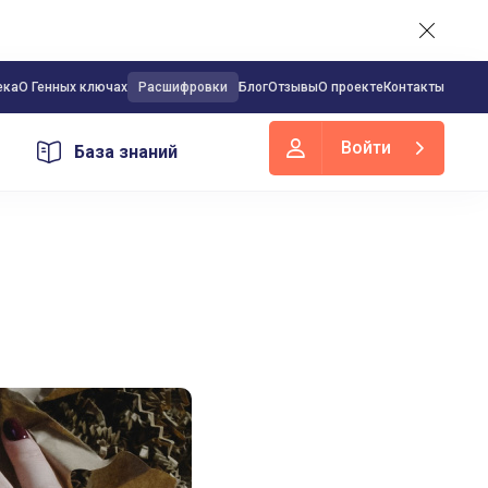
ека
О Генных ключах
Расшифровки
Блог
Отзывы
О проекте
Контакты
Войти
База знаний