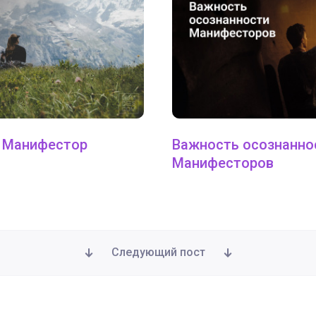
и Манифестор
Важность осознанно
Манифесторов
Следующий пост
рами и Ментальными Проекторами