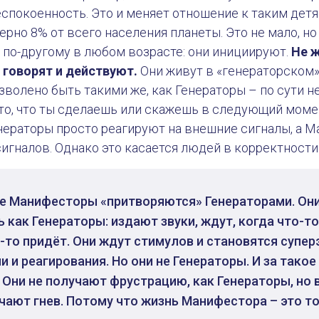
спокоенность. Это и меняет отношение к таким детя
но 8% от всего населения планеты. Это не мало, но
 по-другому в любом возрасте: они инициируют.
Не ж
а говорят и действуют.
Они живут в «генераторском»
озволено быть такими же, как Генераторы – по сути н
то, что ты сделаешь или скажешь в следующий момен
нераторы просто реагируют на внешние сигналы, а 
игналов. Однако это касается людей в корректности
е Манифесторы «притворяются» Генераторами. Они
ь как Генераторы: издают звуки, ждут, когда что-т
о-то придёт. Они ждут стимулов и становятся супер
и и реагирования. Но они не Генераторы. И за тако
 Они не получают фрустрацию, как Генераторы, но 
чают гнев. Потому что жизнь Манифестора – это то,