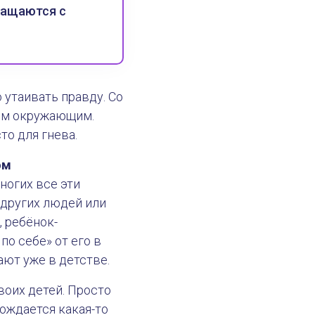
ращаются с
 утаивать правду. Со
этом окружающим.
то для гнева.
ом
многих все эти
других людей или
, ребёнок-
по себе» от его в
ют уже в детстве.
воих детей. Просто
рождается какая-то