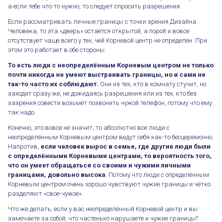
а если тебе что-то нужно, то следует спросить разрешения.
Если рассматривать личные границы с точки зрения Дизайна
Человека, то эта «дверь» остаётся открытой, а порой и вовсе
отсутствует чаще всего у тех, чей Корневой центр не определён. При
этом это работает в обе стороны.
То есть люди с неопределённым Корневым центром не только
почти никогда не умеют выстраивать границы, но и сами не
так-то часто их соблюдают.
Они из тех, кто в комнату стучит, но
заходит сразу же, не дожидаясь разрешения или из тех, кто без
зазрения совести возьмёт позвонить чужой телефон, потому что ему
так надо.
Конечно, это вовсе не значит, то абсолютно все люди с
неопределённым Корневым центром ведут себя как-то бесцеремонно.
Напротив,
если человек вырос в семье, где другие люди были
с определёнными Корневыми центрами, то вероятность того,
что он умеет обращаться со своими и чужими личными
границами, довольно высока
. Потому что люди с определённым
Корневым центром очень хорошо чувствуют чужие границы и чётко
разделяют «свое-чужое».
Что же делать, если у вас неопределённый Корневой центр и вы
замечаете за собой, что частенько нарушаете и чужие границы?