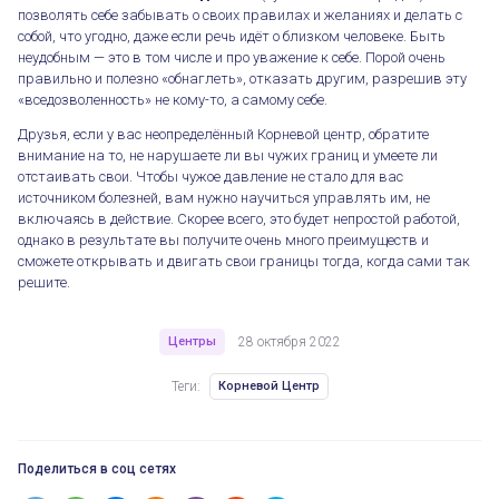
позволять себе забывать о своих правилах и желаниях и делать с
собой, что угодно, даже если речь идёт о близком человеке. Быть
Личные границы – проблема неопределённого Корневого центра
неудобным — это в том числе и про уважение к себе. Порой очень
правильно и полезно «обнаглеть», отказать другим, разрешив эту
«вседозволенность» не кому-то, а самому себе.
Друзья, если у вас неопределённый Корневой центр, обратите
внимание на то, не нарушаете ли вы чужих границ и умеете ли
отстаивать свои. Чтобы чужое давление не стало для вас
источником болезней, вам нужно научиться управлять им, не
включаясь в действие. Скорее всего, это будет непростой работой,
однако в результате вы получите очень много преимуществ и
сможете открывать и двигать свои границы тогда, когда сами так
решите.
Центры
28 октября 2022
Теги:
Корневой Центр
Поделиться в соц сетях