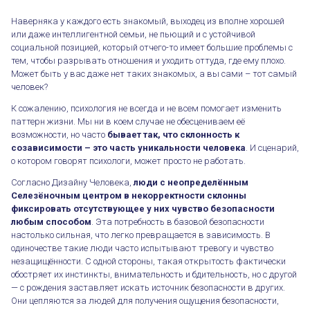
Наверняка у каждого есть знакомый, выходец из вполне хорошей
или даже интеллигентной семьи, не пьющий и с устойчивой
социальной позицией, который отчего-то имеет большие проблемы с
тем, чтобы разрывать отношения и уходить оттуда, где ему плохо.
Может быть у вас даже нет таких знакомых, а вы сами – тот самый
человек?
К сожалению, психология не всегда и не всем помогает изменить
паттерн жизни. Мы ни в коем случае не обесцениваем её
возможности, но часто
бывает так, что склонность к
созависимости – это часть уникальности человека
. И сценарий,
о котором говорят психологи, может просто не работать.
Согласно Дизайну Человека,
люди с неопределённым
Селезёночным центром в некорректности склонны
фиксировать отсутствующее у них чувство безопасности
любым способом
. Эта потребность в базовой безопасности
настолько сильная, что легко превращается в зависимость. В
одиночестве такие люди часто испытывают тревогу и чувство
незащищённости. С одной стороны, такая открытость фактически
обостряет их инстинкты, внимательность и бдительность, но с другой
— с рождения заставляет искать источник безопасности в других.
Они цепляются за людей для получения ощущения безопасности,