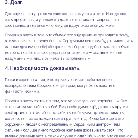
3. Долг.
Давящее и гнетущее ощущение долга: кому-то и что-то. Иногда оно
есть просто так, и у человека даже не возникает вопроса, что,
собственно, и главное – почему, он вдруг оказался должен?
Ловушка здесь в том, что обычно это ощущение не приводит к тому,
что человек с неопределённым Сердечным центром будет выполнять
данные другим (и себе) обещания. Наоборот, подобное «должен» будет
встречаться со всякого рода препятствиями — реальными или
надуманными, лишь бы не быть исполненным.
4. Необходимость доказывать.
Гонки и соревнования, в которые втягивает себя человек с
неопределённым Сердечным центром, могут быть поистине
фантастическими.
Ловушка здесь состоит в том, что человеку с неопределённым Эго
становится мало быть собой. Ему необходимо ещё доказать другим
своё право на что-либо: право быть любимым, право занимать
должность, право находиться в группе и т. д. И чем больше в его
окружении людей с неопределённым Сердечным центром, тем
сильнее и больше у него подобное желание доказывать себя. Что
именно доказывают в таком случае люди? Обычно то, что связано с