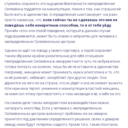
стремясь сохранить это ощущение безопасности неопределённая
Селезёнка поддаётся на манипуляции, помня о том, как страшно ей
было жить в одиночестве. А определенная шантажирует «на раз»,
просто намекнув, что,
если сейчас ты не сделаешь это или не
поведёшь себя конкретным способом, то я от тебя уйду
.
Причём «это» или способ поведения, который в данном случае
подразумевается, может быть опасен и неприятен для человека с
неопределённым Селезёночным центром.
Однако он идёт на поводу у своего партнёра, и порой сохраняет
таким образом крайне унизительные для себя отношения.
Неопределённая Селезёнка в некорректности чуть ли не буквально
готова ползать на коленях, лишь бы её не оставили в одиночестве.
Например, женщина может принимать мужа-алкоголика и то, что
он её унижает, избивает, оскорбляет при других людях. Она
держится за него из-за страха, что он уйдёт и она не сможет выжить.
Или мужчина терпит унижения и манипуляции властной женщины,
не имея сил этому противостоять и тихо ненавидя и её, и себя за это.
На самом деле таком некорректном взаимодействии можно
натворить много бед. Если у человека с неопределённым
Селезёночным центром возникнут проблемы из-за неверно
принятого под давлением определённого решения, связь и доверие
между ними будут потеряны надолго. Кроме того, такие спонтанно