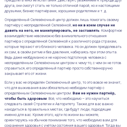
преодолеть многие испытания. Действуя с уважением к природе друг
друга, они смогут стать не только отличной парой, но и настоящими
друзьями, бизнес-партнёрами, хорошими родителями и т. д.
Определённый Селезёночный центр должен лишь помогать своему
партнёру с неопределённой Селезёнкой,
но ни в коем случае не
давить на него, не манипулировать, не заставлять
. Комфортное
взаимодействие невозможно без внимательного отношения
партнёра с определённой Селезёнкой к различного рода страхам,
которые терзают его близкого человека. Но он должен преодолевать
их сам, в своём ритме и без давления, набираясь при этом опыта.
Ведь даже необдуманно и не нарочно подтолкнув человека с
неопределённым Селезёночным центром к чему-то, с чем он не готов
справиться, его определённый партнёр просто собственноручно
закрывает его от жизни.
Если у вас не определён Селезёночный центр, то это вовсе не значит,
Неопределённый центр Селезёнки в любовном композите
что для выживания вам обязательно необходим партнёр с
определённым Селезёночным центром.
Вам не нужен партнёр,
чтобы быть здоровым
. Всё, что необходимо – это научиться
следовать своей Стратегии и Авторитету. Также для вас важно
находиться в правильных местах, где будут люди, подходящие
именно для вас. Кроме этого, идти по жизни вы можете,
ориентируясь на обычное понимание того, что необходимо вам для
сохранения здоровья с учётом состояния вашего здоровья. Тогда вы