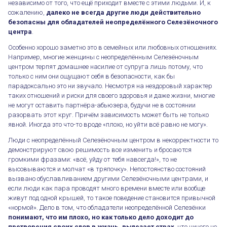
независимо от того, что ещё приходит вместе с этими людьми. И, к
сожалению,
далеко не всегда другие люди действительно
безопасны для обладателей неопределённого Селезёночного
центра
.
Особенно хорошо заметно это в семейных или любовных отношениях.
Например, многие женщины с неопределённым Селезёночным
центром терпят домашнее насилие от супруга лишь потому, что
только с ним они ощущают себя в безопасности, как бы
парадоксально это ни звучало. Несмотря на нездоровый характер
таких отношений и риски для своего здоровья и даже жизни, многие
не могут оставить партнёра-абьюзера, будучи не в состоянии
разорвать этот круг. Причём зависимость может быть не только
явной. Иногда это что-то вроде «плохо, но уйти всё равно не могу».
Люди с неопределённый Селезёночным центром в некорректности то
демонстрируют свою решимость все изменить и бросаются
громкими фразами: «всё, уйду от тебя навсегда!», то не
высовываются и молчат «в тряпочку». Непостоянство состояний
вызвано обуславливанием другими Селезёночными центрами, и
если люди как пара проводят много времени вместе или вообще
живут под одной крышей, то такое поведение становится привычной
«нормой». Дело в том, что обладатели неопределённой Селезёнки
понимают, что им плохо, но как только дело доходит до
претворения своих слов в жизнь, вылезает страх
, что ничего не