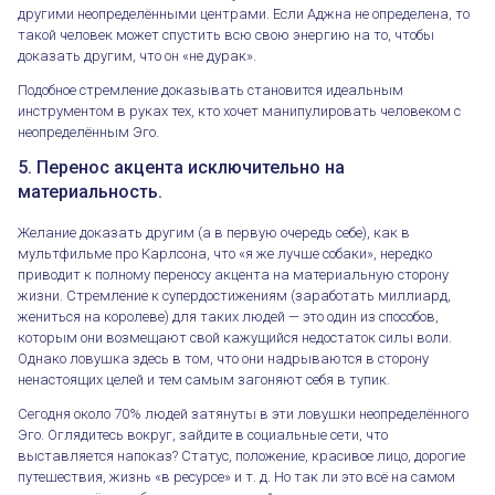
другими неопределёнными центрами. Если Аджна не определена, то
такой человек может спустить всю свою энергию на то, чтобы
доказать другим, что он «не дурак».
Подобное стремление доказывать становится идеальным
инструментом в руках тех, кто хочет манипулировать человеком с
неопределённым Эго.
5. Перенос акцента исключительно на
материальность.
Желание доказать другим (а в первую очередь себе), как в
мультфильме про Карлсона, что «я же лучше собаки», нередко
приводит к полному переносу акцента на материальную сторону
жизни. Стремление к супердостижениям (заработать миллиард,
жениться на королеве) для таких людей — это один из способов,
которым они возмещают свой кажущийся недостаток силы воли.
Однако ловушка здесь в том, что они надрываются в сторону
ненастоящих целей и тем самым загоняют себя в тупик.
Сегодня около 70% людей затянуты в эти ловушки неопределённого
Эго. Оглядитесь вокруг, зайдите в социальные сети, что
выставляется напоказ? Статус, положение, красивое лицо, дорогие
путешествия, жизнь «в ресурсе» и т. д. Но так ли это всё на самом