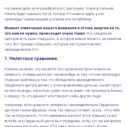
На самом деле, если разобраться с Центрами, то всё остальное
понять будет намного легче, потому что именно здесь у нас
происходит самое мощное усиление или ослабление.
Момент отвлечения нашего внимания и оттока энергии на то,
что нам не нужно, происходит очень тонко.
И в каждом из
Центров есть свои «ловушки», в которые можно попасть, не заметив
того. Вот пример «ловушек», которые часто расставляет
неопределённое Эго:
1. Нелестное сравнение.
Конечно, во всём, что касается Эго, сравнения практически не
избежать. И совершенно нет никакой беды в том, что оно происходит.
Главная проблема в том, что обладатель неопределённого
Сердечного центра делает с этим сравнением дальше, какие строит
из него выводы, насколько умеет или не умеет «не принимать близко
к сердцу» то, что думают или говорят о нём другие люди.
Например, если сравнить человека с неопределённым Сердечным
центром таким образом: «Она так хорошо готовит, жаль, что у тебя
так не получается», то это неизменно загонит его в ловушку (а вот
если бы его Сердечный центр был определён, он бы тут же загорелся
желанием показать всем, КТО здесь хорошо готовит). Более