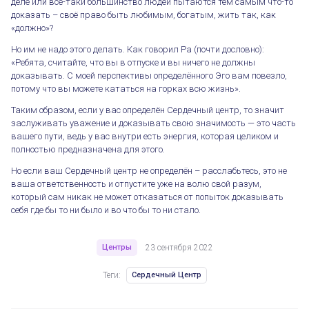
деле или всё-таки большинство людей пытаются тем самым что-то
доказать – своё право быть любимым, богатым, жить так, как
«должно»?
Но им не надо этого делать. Как говорил Ра (почти дословно):
«Ребята, считайте, что вы в отпуске и вы ничего не должны
доказывать. С моей перспективы определённого Эго вам повезло,
Ловушки неопределённого Эго
потому что вы можете кататься на горках всю жизнь».
Таким образом, если у вас определён Сердечный центр, то значит
заслуживать уважение и доказывать свою значимость — это часть
вашего пути, ведь у вас внутри есть энергия, которая целиком и
полностью предназначена для этого.
Но если ваш Сердечный центр не определён – расслабьтесь, это не
ваша ответственность и отпустите уже на волю свой разум,
который сам никак не может отказаться от попыток доказывать
себя где бы то ни было и во что бы то ни стало.
Центры
23 сентября 2022
Теги:
Сердечный Центр