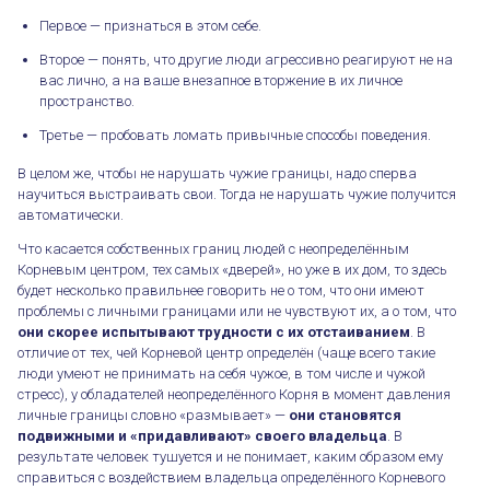
Первое — признаться в этом себе.
Второе — понять, что другие люди агрессивно реагируют не на
вас лично, а на ваше внезапное вторжение в их личное
пространство.
Третье — пробовать ломать привычные способы поведения.
В целом же, чтобы не нарушать чужие границы, надо сперва
научиться выстраивать свои. Тогда не нарушать чужие получится
автоматически.
Что касается собственных границ людей с неопределённым
Корневым центром, тех самых «дверей», но уже в их дом, то здесь
будет несколько правильнее говорить не о том, что они имеют
проблемы с личными границами или не чувствуют их, а о том, что
они скорее испытывают трудности с их отстаиванием
. В
отличие от тех, чей Корневой центр определён (чаще всего такие
люди умеют не принимать на себя чужое, в том числе и чужой
стресс), у обладателей неопределённого Корня в момент давления
личные границы словно «размывает» —
они становятся
подвижными и «придавливают» своего владельца
. В
результате человек тушуется и не понимает, каким образом ему
справиться с воздействием владельца определённого Корневого