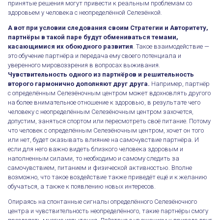
принятые решения могут привести к реальным проблемам со
здоровьем у человека с неопределённой Селезёнкой.
А вот при условии следования своим Стратегии и Авторитету,
партнёры в такой паре будут обмениваться темами,
касающимися их обоюдного развития
. Такое взаимодействие —
это обучение партнёра и передача ему своего потенциала и
уверенного мировоззрения в вопросах выживания.
Чувствительность одного из партнёров и решительность
второго гармонично дополняют друг друга.
Например, партнёр
с определённым Селезёночным центром может вдохновлять другого
на более внимательное отношение к здоровью, в результате чего
человеку с неопределённым Селезёночным центром захочется,
допустим, заняться спортом или пересмотреть своё питание. Потому
что человек с определённым Селезёночным центром, хочет он того
или нет, будет оказывать влияние на самочувствие партнёра. И
если для него важно видеть близкого человека здоровым и
наполненным силами, то необходимо и самому следить за
самочувствием, питанием и физической активностью. Вполне
возможно, что такое воздействие также приведёт ещё и к желанию
обучаться, а также к появлению новых интересов.
Опираясь на спонтанные сигналы определённого Селезёночного
центра и чувствительность неопределённого, такие партнёры смогу