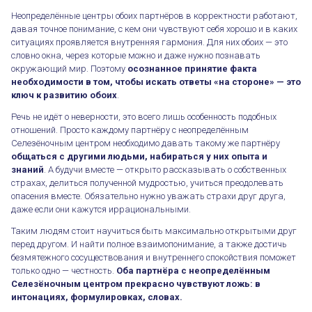
Неопределённые центры обоих партнёров в корректности работают,
давая точное понимание, с кем они чувствуют себя хорошо и в каких
ситуациях проявляется внутренняя гармония. Для них обоих — это
словно окна, через которые можно и даже нужно познавать
окружающий мир. Поэтому
осознанное принятие факта
необходимости в том, чтобы искать ответы «на стороне» — это
ключ к развитию обоих
.
Речь не идёт о неверности, это всего лишь особенность подобных
отношений. Просто каждому партнёру с неопределённым
Селезёночным центром необходимо давать такому же партнёру
общаться с другими людьми, набираться у них опыта и
знаний
. А будучи вместе — открыто рассказывать о собственных
страхах, делиться полученной мудростью, учиться преодолевать
опасения вместе. Обязательно нужно уважать страхи друг друга,
даже если они кажутся иррациональными.
Таким людям стоит научиться быть максимально открытыми друг
перед другом. И найти полное взаимопонимание, а также достичь
безмятежного сосуществования и внутреннего спокойствия поможет
только одно — честность.
Оба партнёра с неопределённым
Селезёночным центром прекрасно чувствуют ложь: в
интонациях, формулировках, словах.