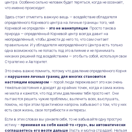
центра. Особенно сильно человек будет теряться, когда не осознаёт,
что именно происходит.
Здесь стоит отметить важную вещь — воздействие обладателя
определённого Корневого центра на личные границы того, чей
Корневой не определён –
это не манипуляции
. Просто такова
природа — определённый Корневой центр всегда давит на
неопределённый, чтобы донести до него то, что сам считает
правильным. И у обладателя неопределённого Центра есть только
одна возможность не попасть под это влияние и не принимать
никаких решений под воздействием — это быть собой, используя свои
Стратегию и Авторитет.
Это очень важно помнить, потому что давление определённого Корня
и
нарушение личных границ для многих становится
настоящим кошмаром
— порой люди переживают это как очень
тяжёлые состояния и доходят до крайних точек, когда и сама жизнь
не мила и кажется, что под этим давлением тебя просто нет. Они
пытаются решить чужие проблемы, вылечить всех, выслушать,
помочь, но при этом практически напрочь забывают о том, что у них
есть своя жизнь, свои потребности и интересы.
Если в этих словах вы узнаете себя, то не забывайте одну простую
истину –
принимая на себя какой-то «груз», вы автоматически
соглашаетесь его везти дальше
(пусть и молча страдая). Нельзя