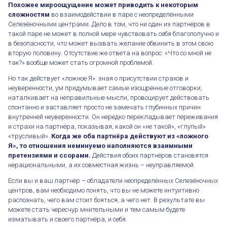
Похожее мироощущение может приводить к некоторым
сложностям
во взаимодействии в паре с неопределёнными
Селезёночными центрами. Дело в том, что ни один из партнёров в
такой паре не может в полной мере чувствовать себя благополучно и
в безопасности, что может вызвать желание обвинить в этом свою
вторую половину. Отсутствие же ответа на вопрос: «Что со мной не
так?» вообще может стать огромной проблемой.
Но так действует «ложное Я»: зная о присутствии страхов и
неуверенности, ум придумывает самые изощрённые отговорки,
наталкивает на неправильные мысли, провоцирует действовать
спонтанно и заставляет просто не замечать глубинных причин
внутренней неуверенности. Он нередко перекладывает переживания
и страхи на партнёра, показывая, какой он «не такой», «глупый»
«трусливый».
Когда же оба партнёра действуют из «ложного
Я», то отношения неминуемо наполняются взаимными
претензиями и ссорами.
Действия обоих партнёров становятся
нерациональными, а их совместная жизнь – неуправляемой.
Если вы и ваш партнёр – обладатели неопределённых Селезёночных
центров, вам необходимо понять, что вы не можете интуитивно
распознать, чего вам стоит бояться, а чего нет. В результате вы
можете стать чересчур мнительными и тем самым будете
изматывать и своего партнёра, и себя.