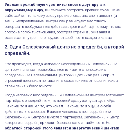
Уважая врождённую чувствительность друг друга к
окружающему миру
, вы сможете построить крепкий союз. Но не
забывайте, что такому союзу противопоказана спонтанность (а
ваши неопределённые Центры как раз и будут вас тянуть
совершать необдуманные действия здесь и сейчас), потому что она
способна погубить отношения, обостряя страхи выживания и
развивая внутреннюю неудовлетворённость каждого из вас.
2. Один Селезёночный центр не определён, а второй
определён.
Что происходит, когда человек с неопределённым Селезёночным
центром начинает тесно общаться или жить с человеком с
определённым Селезёночным центром? Здесь как раз и скрыт
огромный потенциал попадания в созависимые отношения из-за
стремления к безопасности.
Когда человек с неопределённым Селезёночным центром встречает
партнёра с определённым, то первый сразу же чувствует: «Ура!
Наконец-то я нашёл то, что искал. Наконец-то я ощущаю себя
действительно хорошо». В жизнь человека с неопределённым
Селезёночным центром вместе с партнёром, Селезёночный центр
которого определён, приходит безопасность и надёжность. Но
обратной стороной этого является энергетический шантаж
–