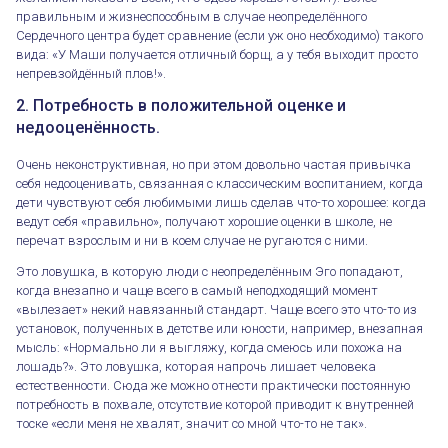
правильным и жизнеспособным в случае неопределённого
Сердечного центра будет сравнение (если уж оно необходимо) такого
вида: «У Маши получается отличный борщ, а у тебя выходит просто
непревзойдённый плов!».
2. Потребность в положительной оценке и
недооценённость.
Очень неконструктивная, но при этом довольно частая привычка
себя недооценивать, связанная с классическим воспитанием, когда
дети чувствуют себя любимыми лишь сделав что-то хорошее: когда
ведут себя «правильно», получают хорошие оценки в школе, не
перечат взрослым и ни в коем случае не ругаются с ними.
Это ловушка, в которую люди с неопределённым Эго попадают,
когда внезапно и чаще всего в самый неподходящий момент
«вылезает» некий навязанный стандарт. Чаще всего это что-то из
установок, полученных в детстве или юности, например, внезапная
мысль: «Нормально ли я выгляжу, когда смеюсь или похожа на
лошадь?». Это ловушка, которая напрочь лишает человека
естественности. Сюда же можно отнести практически постоянную
потребность в похвале, отсутствие которой приводит к внутренней
тоске «если меня не хвалят, значит со мной что-то не так».