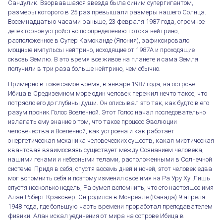
Сандулик. Взорвавшаяся звезда была синим супергигантом,
размеры которого в 25 раз превышали размеры нашего Солнца.
Восемнадцатью часами раньше, 23 февраля 1987 года, огромное
детекторное устройство по определению потока нейтрино,
расположенное в Супер Камоканде (Япония), зафиксировало
мощные импульсы нейтрино, исходящие от 1987А и проходящие
сквозь Землю. В это время все живое на планете и сама Земля
получили в три раза больше нейтрино, чем обычно.
Примерно в тоже самое время, в январе 1987 года, на острове
Ибица в Средиземном море один человек пережил нечто такое, что
потрясло его до глубины души. Он описывал это так, как будто в его
разум проник Голос Вселенной. Этот Голос начал последовательно
излагать ему знание о том, что такое процесс Эволюции
человечества и Вселенной, как устроена и как работает
энергетическая механика человеческих существ, какая мистическая
квантовая взаимосвязь существует между Сознанием человека,
нашими генами и небесными телами, расположенными в Солнечной
системе. Придя в себя, спустя восемь дней и ночей, этот человек едва
мог вспомнить себя и поэтому изменил свое имя на Ра Уру Ху. Лишь
спустя несколько недель, Ра сумел вспомнить, что его настоящее имя
Алан Роберт Краковер. Он родился в Монреале (Канада) 9 апреля
1948 года, где большую часть времени проработал преподавателем
физики. Алан искал уединения от мира на острове Ибица в