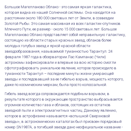
Большое Магелланово Облако - это самая яркая галактика,
которая видна из нашей Солнечной системы. Она находится на
расстоянии около 180 000 световых лет от Земли, в созвездии
3олотой Рыбы. Это самая массивная из всех галактик-спутников
Млечного Пути, ее размер - около 15 000 световых лет. Большое
Магелланово Облако представляет собой неправильную галактику,
состоящую из области старых красных звезд, облаков более
молодых голубых звезд и яркой красной области
звездообразования, называемой туманностью Тарантул. 24
февраля 1987 года в обсерватории Лас Кампанас (Чили)
астрономы зафиксировали и впервые за всю историю смогли
сфотографировать уникальное явление, которое происходило в
туманности Тарантул – последние минуты жизни умирающей
звезды и последовавший за ее гибелью взрыв, мощность которого,
даже по космическим меркам, была просто колоссальной.
Гибель звезд всегда сопровождается подобным взрывом, в
результате которого в окружающее пространство выбрасывается
огромное количество газа и облаков, состоящих из остатков
звездной пыли и электромагнитных частиц. Данному явлению,
которое в астрофизике называется «вспышкой Сверхновой
звезды», в астрономических каталогах был присвоен порядковый
номер SN1987А, а погибшей звезде дано неофициальное название -