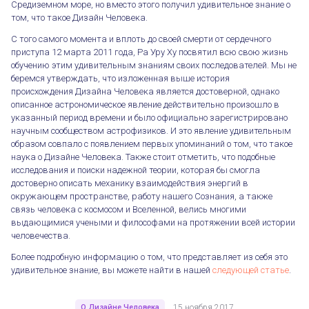
Средиземном море, но вместо этого получил удивительное знание о
том, что такое Дизайн Человека.
С того самого момента и вплоть до своей смерти от сердечного
приступа 12 марта 2011 года, Ра Уру Ху посвятил всю свою жизнь
обучению этим удивительным знаниям своих последователей. Мы не
беремся утверждать, что изложенная выше история
происхождения Дизайна Человека является достоверной, однако
описанное астрономическое явление действительно произошло в
указанный период времени и было официально зарегистрировано
научным сообществом астрофизиков. И это явление удивительным
образом совпало с появлением первых упоминаний о том, что такое
наука о Дизайне Человека. Также стоит отметить, что подобные
исследования и поиски надежной теории, которая бы смогла
достоверно описать механику взаимодействия энергий в
окружающем пространстве, работу нашего Сознания, а также
связь человека с космосом и Вселенной, велись многими
выдающимися учеными и философами на протяжении всей истории
человечества.
Более подробную информацию о том, что представляет из себя это
удивительное знание, вы можете найти в нашей
следующей статье
.
О Дизайне Человека
15 ноября 2017