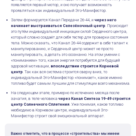
появляется первый мотор, и оно получает возможность
проявляться как индивидуальный Эго-Манифестор.
Затем формируется Канал Передачи 26-44, и
через него
начинает выстраиваться Селезёночный центр
. Происходит
это путём индивидуальной инициации силой Сердечного центра,
который словно создаёт для себя тестер для проверки состояния
тела. Можно сказать, что Канал 26-44 содержит в себе талант к
манипулированию, и Сердечный центр может не просто
манипулировать, а делать это осознанно. На этом умении с
«пониманием» того, какая энергия потребуется для будущей
здоровой мотивации,
впоследствии строится Корневой
центр
. Так как вся система строится сверху вниз, то
индивидуальный Эго-Манифестор «понимает», какое именно
топливо будет самым лучшим для стимуляции всего механизма.
На следующем этапе, примерно по истечению месяца после
зачатия, в теле человека
через Канал Синтеза 19-49 строится
центр Солнечного Сплетения
. Уже понимая, какое топливо
необходимо в Корневом центре, индивидуальный Эго-
Манифестор строит свой эмоциональный аппарат.
Важно отметить, что в процессе «строительства» мы имеем