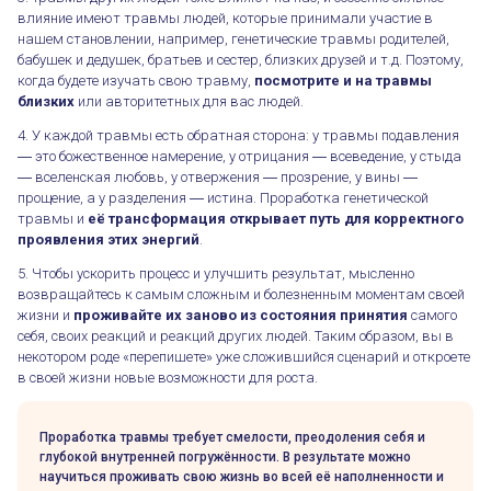
влияние имеют травмы людей, которые принимали участие в
нашем становлении, например, генетические травмы родителей,
бабушек и дедушек, братьев и сестер, близких друзей и т.д. Поэтому,
когда будете изучать свою травму,
посмотрите и на травмы
близких
или авторитетных для вас людей.
4. У каждой травмы есть обратная сторона: у травмы подавления
― это божественное намерение, у отрицания ― всеведение, у стыда
― вселенская любовь, у отвержения ― прозрение, у вины ―
прощение, а у разделения ― истина. Проработка генетической
травмы и
её трансформация открывает путь для корректного
проявления этих энергий
.
5. Чтобы ускорить процесс и улучшить результат, мысленно
возвращайтесь к самым сложным и болезненным моментам своей
жизни и
проживайте их заново из состояния принятия
самого
себя, своих реакций и реакций других людей. Таким образом, вы в
некотором роде «перепишете» уже сложившийся сценарий и откроете
в своей жизни новые возможности для роста.
Проработка травмы требует смелости, преодоления себя и
глубокой внутренней погружённости. В результате можно
научиться проживать свою жизнь во всей её наполненности и