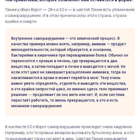
Также у обоих Ворот ― 28-х и 32-х ― в шестой Линии есть упоминание
о саморазрушении. И в этом причина силы этого страха, страха
ошибки и смерти.
Внутреннее саморазрушение — это химический процесс. В
качестве примера можно взять, например, аммиак — продукт
жизнедеятельности, который образуется, в основном,
бактериями в кишечнике при переваривании белка. Обычно он
переносится с кровью в печень, где превращается в два
вещества, а затем попадает в почки и выводится с мочой. Но
если этот цикл не завершает расщепление аммиака, тогда он
накапливается в крови и может перейти в мозг. Телу очень
важно уметь определять, отделять и выводить эти вещества,
и это крайне непростой цикл, но именно здесь тело принимает
решение ― продолжает ли оно жить или нет. И, если система
перестаёт работать, то жизнь прекращается, а это и есть
механизм саморазрушения.
В контексте 32-х Ворот саморазрушение происходит очень медленно.
Например, кто-то привык вечером выпивать бутылочку вина, а кто-
то выкуривает пачку сигарет в день. Шестая Линия называется