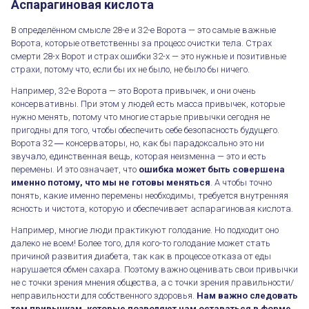
Аспарагиновая кислота
В определённом смысле 28-е и 32-е Ворота — это самые важные
Ворота, которые ответственны за процесс очистки тела. Страх
смерти 28-х Ворот и страх ошибки 32-х — это нужные и позитивные
страхи, потому что, если бы их не было, не было бы ничего.
Например, 32-е Ворота — это Ворота привычек, и они очень
консервативны. При этом у людей есть масса привычек, которые
нужно менять, потому что многие старые привычки сегодня не
пригодны для того, чтобы обеспечить себе безопасность будущего.
Ворота 32 ― консерваторы, но, как бы парадоксально это ни
звучало, единственная вещь, которая неизменна — это и есть
перемены. И это означает, что
ошибка может быть совершена
именно потому, что мы не готовы меняться
. А чтобы точно
понять, какие именно перемены необходимы, требуется внутренняя
ясность и чистота, которую и обеспечивает аспарагиновая кислота.
Например, многие люди практикуют голодание. Но подходит оно
далеко не всем! Более того, для кого-то голодание может стать
причиной развития диабета, так как в процессе отказа от еды
нарушается обмен сахара. Поэтому важно оценивать свои привычки
не с точки зрения мнения общества, а с точки зрения правильности/
неправильности для собственного здоровья.
Нам важно следовать
тем привычкам, которые позволяют нам оставаться в форме.