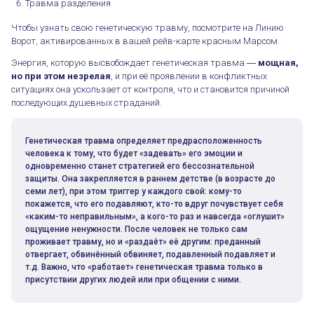
Травма разделения
Чтобы узнать свою генетическую травму, посмотрите на Линию
Ворот, активированных в вашей рейв-карте красным Марсом.
Энергия, которую высвобождает генетическая травма ―
мощная,
но при этом незрелая
, и при её проявлении в конфликтных
ситуациях она ускользает от контроля, что и становится причиной
последующих душевных страданий.
Генетическая травма определяет предрасположенность
человека к тому, что будет «задевать» его эмоции и
одновременно станет стратегией его бессознательной
защиты. Она закрепляется в раннем детстве (в возрасте до
семи лет), при этом триггер у каждого свой: кому-то
покажется, что его подавляют, кто-то вдруг почувствует себя
«каким-то неправильным», а кого-то раз и навсегда «оглушит»
ощущение ненужности. После человек не только сам
проживает травму, но и «раздаёт» её другим: преданный
отвергает, обвинённый обвиняет, подавленный подавляет и
т.д. Важно, что «работает» генетическая травма только в
присутствии других людей или при общении с ними.