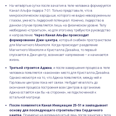
На четвёртые сутки после зачатия в теле человека формируется
Канал Альфа-лидера 7-31. Только представьте, что в
микроскопическом зародыше, которого не видно невооруженным
глазом, уже есть лидерский потенциал. Конечно, лидерство в
данном случае проявляется лишь на физическом уровне. Телу
необходимо «строиться», но для этого ему требуются руководство
и направление.
Через Канал Альфы происходит
формирование Джи-центра
, который снабжён пространством
для Магнитного Монополя. Когда происходит разделение
Магнитного Монополя и Кристалла Дизайна, то первый
спускается в Джи-центр, возникает напряжение – и начинается
жизнь.
Третьей строится Аджна
, и после завершения процесса в теле
человека появляется «законное» место для Кристалла Дизайна.
Однако несмотря на то, что Аджна появляется, между ней и
Горловым центром пока нет связи. Не будет её вплоть до
окончания процесса построения всех Центров в организме.
Аджна остаётся как бы «в сторонке», не подключенной к
остальной матрице.
После появляется Канал Инициации 25-51 и закладывает
основу для последующего строительства Сердечного
центра
. Примерно на восемнадцатый день после зачатия у тела