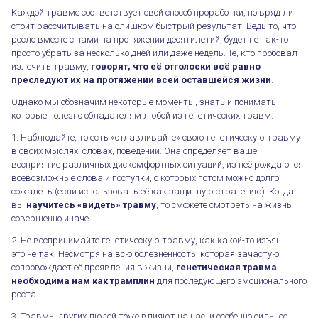
Каждой травме соответствует свой способ проработки, но вряд ли
стоит рассчитывать на слишком быстрый результат. Ведь то, что
росло вместе с нами на протяжении десятилетий, будет не так-то
просто убрать за несколько дней или даже недель. Те, кто пробовал
излечить травму,
говорят, что её отголоски всё равно
преследуют их на протяжении всей оставшейся жизни
.
Однако мы обозначим некоторые моменты, знать и понимать
которые полезно обладателям любой из генетических травм:
1. Наблюдайте, то есть «отлавливайте» свою генетическую травму
в своих мыслях, словах, поведении. Она определяет ваше
восприятие различных дискомфортных ситуаций, из неё рождаются
всевозможные слова и поступки, о которых потом можно долго
сожалеть (если использовать её как защитную стратегию). Когда
вы
научитесь «видеть» травму
, то сможете смотреть на жизнь
совершенно иначе.
2. Не воспринимайте генетическую травму, как какой-то изъян ―
это не так. Несмотря на всю болезненность, которая зачастую
сопровождает её проявления в жизни,
генетическая травма
необходима нам как трамплин
для последующего эмоционального
роста.
3. Травмы других людей тоже влияют на нас, и особенно сильное