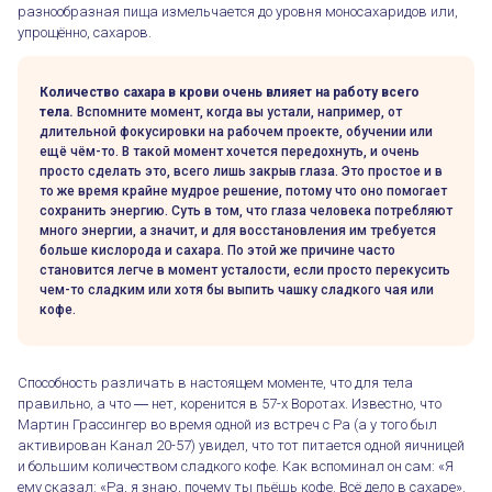
разнообразная пища измельчается до уровня моносахаридов или,
упрощённо, сахаров.
Количество сахара в крови очень влияет на работу всего
тела.
Вспомните момент, когда вы устали, например, от
длительной фокусировки на рабочем проекте, обучении или
ещё чём-то. В такой момент хочется передохнуть, и очень
просто сделать это, всего лишь закрыв глаза. Это простое и в
то же время крайне мудрое решение, потому что оно помогает
сохранить энергию. Суть в том, что глаза человека потребляют
много энергии, а значит, и для восстановления им требуется
больше кислорода и сахара. По этой же причине часто
становится легче в момент усталости, если просто перекусить
чем-то сладким или хотя бы выпить чашку сладкого чая или
кофе.
Способность различать в настоящем моменте, что для тела
правильно, а что ― нет, коренится в 57-х Воротах. Известно, что
Мартин Грассингер во время одной из встреч с Ра (а у того был
активирован Канал 20-57) увидел, что тот питается одной яичницей
и большим количеством сладкого кофе. Как вспоминал он сам: «Я
ему сказал: «Ра, я знаю, почему ты пьёшь кофе. Всё дело в сахаре».