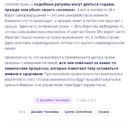
«спокойствие», и
подобные ритуалы могут длиться годами,
прежде чем убьют своего «хозяина»
. А вот в контексте 28-х
Ворот саморазрушение ― это уже самоубийство в моменте.
Внезапно что-то происходит, и человек лезет в петлю или прыгает с
крыши. Здесь есть интересная грань — 28-м Воротам необходимо то,
что мы называем смыслом жизни. И шестая Линия 28-х ворот часто
обретает смысл жизни на грани выживания. Но, в любом случае,
здесь всё очень индивидуально, потому что «рулит» индивидуальная
химия.
Несмотря на то, что не все Ворота Селезёночного центра прямо
связаны с иммунной системой,
все они отвечают за какие-то
химические процессы, которые помогают телу оставаться
живым и здоровым
. При получении правильного питания высока
вероятность того, что все аминокислоты будут вырабатываться в
нужных объёмах, и их управление тоже будет корректным.
О Дизайне Человека
17 мая 2023
Теги:
Дизайн Человека
Центр Селезёнки
Страхи