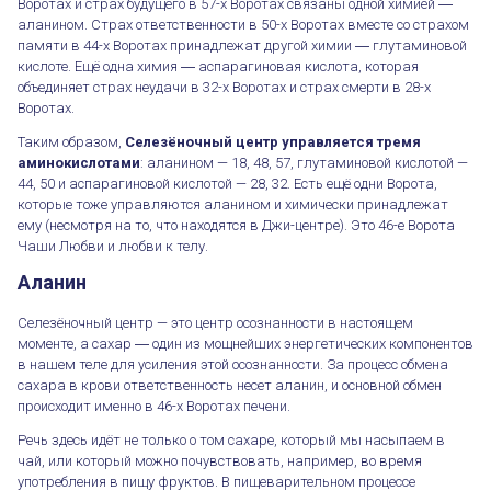
Воротах и страх будущего в 57-х Воротах связаны одной химией ―
аланином. Страх ответственности в 50-х Воротах вместе со страхом
памяти в 44-х Воротах принадлежат другой химии ― глутаминовой
кислоте. Ещё одна химия ― аспарагиновая кислота, которая
объединяет страх неудачи в 32-х Воротах и страх смерти в 28-х
Воротах.
Таким образом,
Селезёночный центр управляется тремя
аминокислотами
: аланином — 18, 48, 57, глутаминовой кислотой —
44, 50 и аспарагиновой кислотой — 28, 32. Есть ещё одни Ворота,
которые тоже управляются аланином и химически принадлежат
ему (несмотря на то, что находятся в Джи-центре). Это 46-е Ворота
Чаши Любви и любви к телу.
Аланин
Селезёночный центр — это центр осознанности в настоящем
моменте, а сахар ― один из мощнейших энергетических компонентов
в нашем теле для усиления этой осознанности. За процесс обмена
сахара в крови ответственность несет аланин, и основной обмен
происходит именно в 46-х Воротах печени.
Речь здесь идёт не только о том сахаре, который мы насыпаем в
чай, или который можно почувствовать, например, во время
употребления в пищу фруктов. В пищеварительном процессе