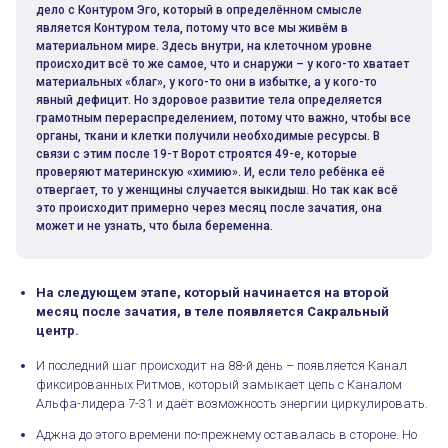
дело с Контуром Эго, который в определённом смысле
является Контуром тела, потому что все мы живём в
материальном мире. Здесь внутри, на клеточном уровне
происходит всё то же самое, что и снаружи – у кого-то хватает
материальных «благ», у кого-то они в избытке, а у кого-то
явный дефицит. Но здоровое развитие тела определяется
грамотным перераспределением, потому что важно, чтобы все
органы, ткани и клетки получили необходимые ресурсы. В
связи с этим после 19-т Ворот строятся 49-е, которые
проверяют материнскую «химию». И, если тело ребёнка её
отвергает, то у женщины случается выкидыш. Но так как всё
это происходит примерно через месяц после зачатия, она
может и не узнать, что была беременна.
На следующем этапе, который начинается на второй
месяц после зачатия, в теле появляется Сакральный
центр.
И последний шаг происходит на 88-й день – появляется Канал
фиксированных Ритмов, который замыкает цепь с Каналом
Альфа-лидера 7-31 и даёт возможность энергии циркулировать.
Аджна до этого времени по-прежнему оставалась в стороне. Но