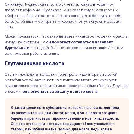
Он кивнул. Можно сказать, что он не клал сахар в кофе — он
добавлял кофе в чашку сахара. И я сказал ему ещё одну вещь:
«Кофе ты пьёшь из- за того, что это позволяет тебе ощущать себя
более устойчивым с открытым Корнем». Он улыбнулся и сказал:
«Да».
Может показаться, что сахар не имеет никакого отношения к работе
иммунной системы. Но
он помогает оставаться человеку
бдительным
, а это даёт больше шансов на выживание. И в этом
заключается работа аланина.
Глутаминовая кислота
Это аминокислота, которая играет роль медиатора с высокой
метаболической активностью в головном мозге, стимулирует
окислительно-восстановительные процессы и обмен белков. Другими
словами,
она отвечает за защиту нашего мозга
.
В нашей крови есть субстанции, которые не опасны для тела,
но разрушительны для клеток мозга, а 50-е Ворота создают
барьер и препятствуют проникновению в мозг этих веществ.
Они как стражники, которые защищают «блок управления
телом», как зубная щётка, только для мозга. Ведь если в