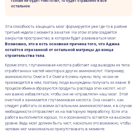
голове не будет «чистоты», то будет отравлено и всё
остальное.
Эта способность защищать мозг формируется уже где-то в районе
третьей недели с момента зачатия. На этом этапе создаётся
закрытое пространство, в котором будет развиваться мозг.
Возможно, это и есть основная причина того, что Аджна
остаётся отрезанной от остальной матрицы до конца
строительства тела.
Кроме этого, глутаминовая кислота работает над выводом из тела
отработанных частей некоторых других аминокислот. Например,
аминокислоты Омега-3 и Омега-6 очень нужны телу, но они не
производятся в нём, поэтому люди вынуждены получать их извне. В
процессе обмена образуются продукты распада этих кислот, но от
них важно избавляться, чтобы они не «отравляли» наш мозг. Этой
очисткой и занимается глутаминовая кислота. Она «знает», как
следует работать со всеми остальными аминокислотами, и в случае
необходимости отправляет их на повторную переработку. Если эта
работа выполняется хорошо, то и осознанность остаётся на высоком
уровне. Ведь мозг должен быть чист, насколько это возможно, чтобы
человек мог максимально присутствовать в моменте.