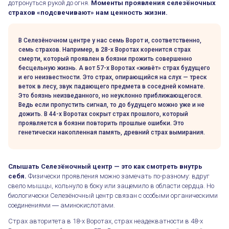
дотронуться рукой до огня.
Моменты проявления селезёночных
страхов «подсвечивают» нам ценность жизни.
В Селезёночном центре у нас семь Ворот и, соответственно,
семь страхов. Например, в 28-х Воротах коренится страх
смерти, который проявлен в боязни прожить совершенно
бесцельную жизнь. А вот 57-х Воротах «живёт» страх будущего
и его неизвестности. Это страх, опирающийся на слух — треск
веток в лесу, звук падающего предмета в соседней комнате.
Это боязнь неизведанного, но неуклонно приближающегося.
Ведь если пропустить сигнал, то до будущего можно уже и не
дожить. В 44-х Воротах сокрыт страх прошлого, который
проявляется в боязни повторить прошлые ошибки. Это
генетически накопленная память, древний страх вымирания.
Слышать Селезёночный центр — это как смотреть внутрь
себя.
Физически проявления можно замечать по-разному: вдруг
свело мышцы, кольнуло в боку или защемило в области сердца. Но
биологически Селезёночный центр связан с особыми органическими
соединениями ― аминокислотами.
Страх авторитета в 18-х Воротах, страх неадекватности в 48-х