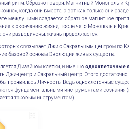
нный ритм. Образно говоря, Магнитный Монополь и К
койно», когда они вместе, а вот как только они разд
тате между ними создаётся обратное магнитное притя
ние к окончанию жизни, после чего Монополь и Кри
а они разъединены, жизнь продолжается.
которых связывает Джи с Сакральным центром по Ка
ние базовой основы Эволюции живых существ.
ляется Дизайном клетки, и именно
одноклеточные 
сть Джи-центр и Сакральный центр. Этого достаточно 
тобы проявилась Личность. Ведь одноклеточные суще
вляются фундаментальными инструментами сознания (
ляется таковым инструментом).