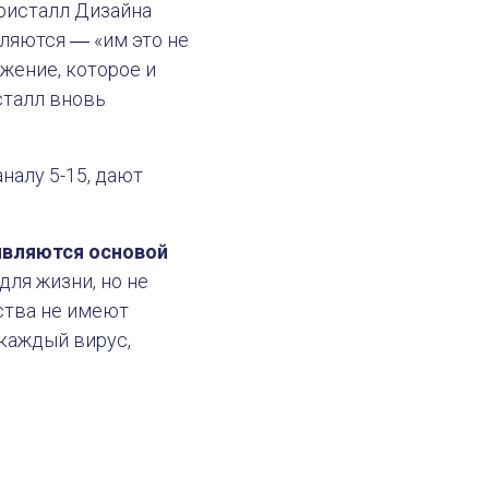
ристалл Дизайна
еляются ― «им это не
жение, которое и
сталл вновь
налу 5-15, дают
являются основой
для жизни, но не
ства не имеют
каждый вирус,