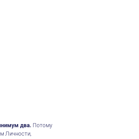
инимум два.
Потому
ом Личности,