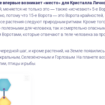
е впервые возникает «место» для Кристалла Личн
, меняется не только это ― также «исчезают» 5-е Вор
чно, потому что 15-е Ворота ― это Ворота крайностей
се растения следуют природным ритмам. Кроме того
 полезными для человека, так и смертельно опасными
и Воротами, которые отвечают в теле человека за п
ередной шаг, и кроме растений, на Земле появились
кральным, Селезёночным и Горловым. На планете во
ии, птицы и рыбы.