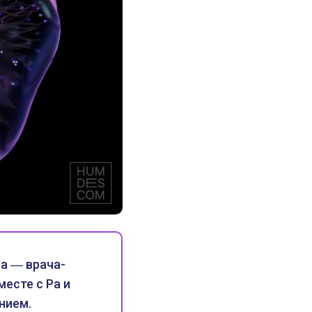
а ― врача-
есте с Ра и
нием.