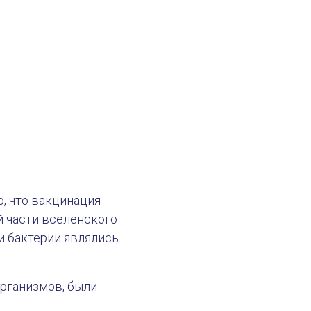
о, что вакцинация
й части вселенского
и бактерии являлись
рганизмов, были