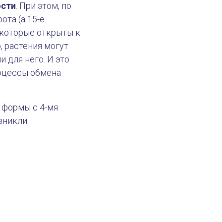
ости
. При этом, по
ота (а 15-е
, которые открыты к
, растения могут
 для него. И это
роцессы обмена
 формы с 4-мя
зникли