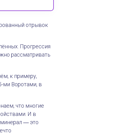
ированный отрывок
лённых. Прогрессия
ожно рассматривать
м, к примеру,
5-ми Воротами, в
наем, что многие
ойствами. И в
 минерал ― это
ечто