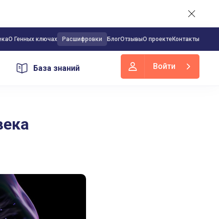
ека
О Генных ключах
Расшифровки
Блог
Отзывы
О проекте
Контакты
Войти
База знаний
12 мая 2023
е Человека
века