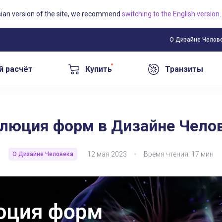
sian version of the site, we recommend
switching to the English version
.
О Дизайне Челов
й расчёт
Купить
Транзиты
еловека
О Дизайн
люция форм в Дизайне Чело
12 мая 2023
Время чтения: 17 мин
О Дизайне Человека