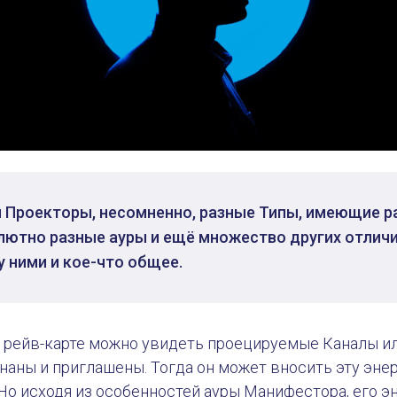
 Проекторы, несомненно, разные Типы, имеющие р
лютно разные ауры и ещё множество других отличи
у ними и кое-что общее.
в рейв-карте можно увидеть проецируемые Каналы ил
аны и приглашены. Тогда он может вносить эту энер
о исходя из особенностей ауры Манифестора, его э