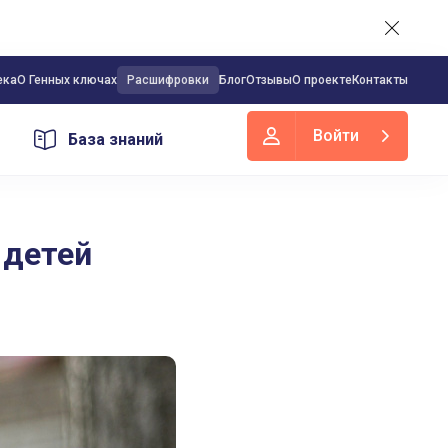
ека
О Генных ключах
Расшифровки
Блог
Отзывы
О проекте
Контакты
Войти
База знаний
 детей