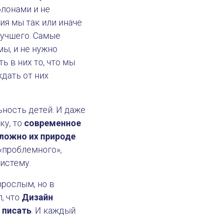
лонами и не
ия мы так или иначе
лучшего. Самые
мы, и не нужно
ь в них то, что мы
дать от них
ьность детей. И даже
ку, то
современное
ложно их природе
.
«проблемного»,
систему.
зрослым, но в
, что
Дизайн
 писать
. И каждый