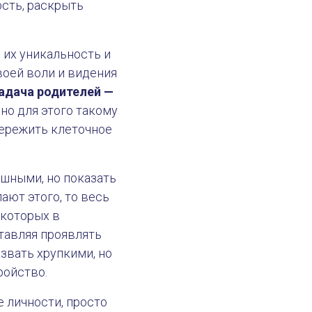
ость, раскрыть
 их уникальность и
воей воли и видения
адача родителей —
, но для этого такому
пережить клеточное
ешными, но показать
ают этого, то весь
 которых в
тавляя проявлять
6 декабря 2021
азвать хрупкими, но
ройство.
е личности, просто