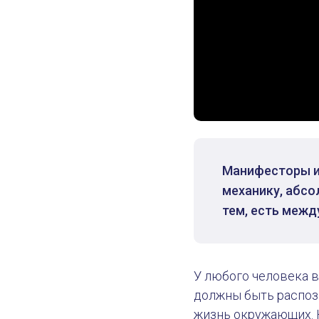
Манифесторы и
механику, абсо
тем, есть межд
У любого человека 
должны быть распозн
жизнь окружающих. Н