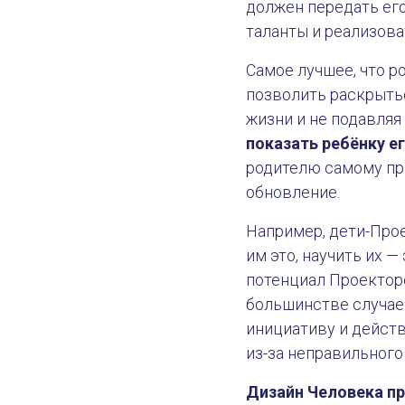
должен передать его
таланты и реализова
Самое лучшее, что р
позволить раскрытьс
жизни и не подавляя
показать ребёнку ег
родителю самому пр
обновление.
Например, дети-Прое
им это, научить их —
потенциал Проекторо
большинстве случае
Дизайн Человека — это знани
инициативу и действ
из-за неправильного
Дизайн Человека пр