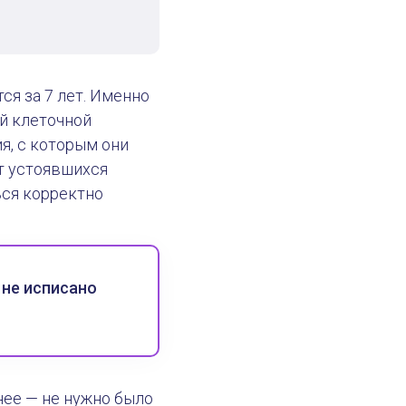
я за 7 лет. Именно
ой клеточной
я, с которым они
т устоявшихся
ься корректно
 не исписано
нее — не нужно было