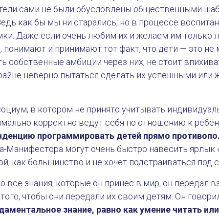
дители сами не были обусловлены общественными шаб
Ведь как бы мы ни старались, но в процессе воспитан
мки. Даже если очень любим их и желаем им только 
, понимают и принимают тот факт, что дети — это не 
ь собственные амбиции через них, не стоит впихиват
райне неверно пытаться сделать их успешными или ж
социум, в котором не принято учитывать индивидуал
мально корректно ведут себя по отношению к ребён
нденцию программировать детей прямо противопо
а-Манифестора могут очень быстро навесить ярлык 
кой, как большинство и не хочет подстраиваться под 
то все знания, которые он принёс в мир, он передал в
того, чтобы они передали их своим детям. Он говорил
даментальное знание, равно как умение читать или