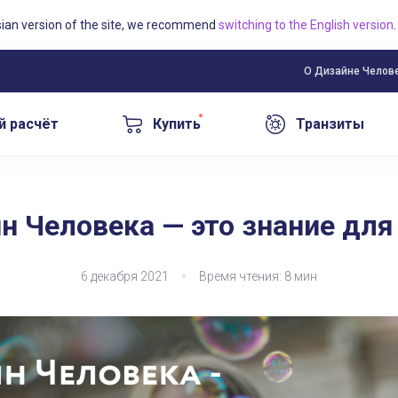
sian version of the site, we recommend
switching to the English version
.
О Дизайне Челов
й расчёт
Купить
Транзиты
н Человека — это знание для
6 декабря 2021
Время чтения: 8 мин