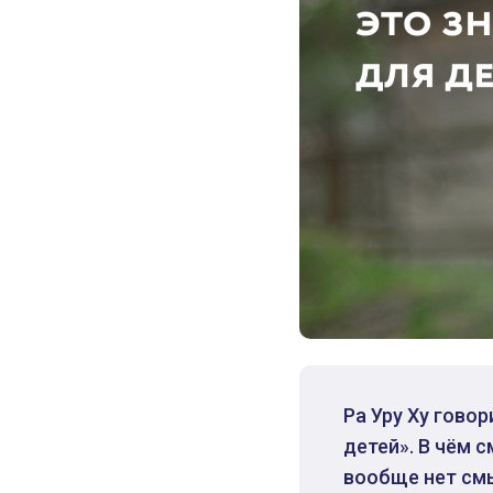
Ра Уру Ху гово
детей». В чём 
вообще нет смы