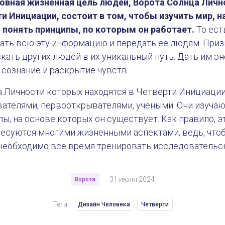
овная жизненная цель людей, Ворота Солнца Личн
ти Инициации, состоит в том, чтобы изучить мир, 
, понять принципы, по которым он работает.
То ест
рать всю эту информацию и передать её людям. При
не Человека
скать других людей в их уникальный путь. Дать им э
а сознание и раскрытие чувств.
 Личности которых находятся в Четверти Инициации
вателями, первооткрывателями, учёными. Они изуча
пы, на основе которых он существует. Как правило, 
ресуются многими жизненными аспектами, ведь, что
 необходимо всё время тренировать исследовательс
31 июля 2024
Ворота
Теги:
Дизайн Человека
Четверти