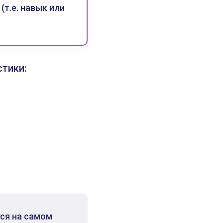
т.е. навык или
стики:
тся на самом