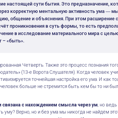
ние настоящей сути бытия. Это предназначение, ко
ерез корректную ментальную активность ума ― м
ию, общение и объяснения. При этом расширение 
счёт проникновения в суть формы, то есть предпол
чение в исследование материального мира с целью
т – «быть».
рованная Четверть. Также это процесс познания того
юдатель» (13-е Ворота Слушателя). Когда человек уч
тивизируется точнейшая настройка его ума. И как то
человек больше не стремится быть кем бы то ни был
 связана с нахождением смысла через ум
, но вед
ть уму? Верно, но и без ума мы никогда не найдём эт