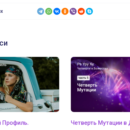
ях
си
 Профиль.
Четверть Мутации в