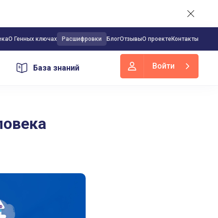
ека
О Генных ключах
Расшифровки
Блог
Отзывы
О проекте
Контакты
Войти
База знаний
ловека