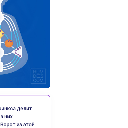
финкса делит
з них
Ворот из этой