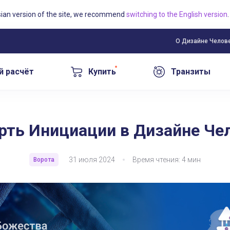
sian version of the site, we recommend
switching to the English version
.
О Дизайне Челов
й расчёт
Купить
Транзиты
рть Инициации в Дизайне Че
31 июля 2024
Время чтения: 4 мин
Ворота