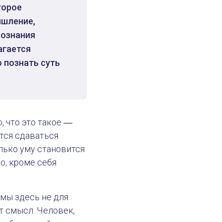
торое
ышление,
сознания
агается
 познать суть
, что это такое ―
ится сдаваться
лько уму становится
о, кроме себя
ь мы здесь не для
от смысл. Человек,