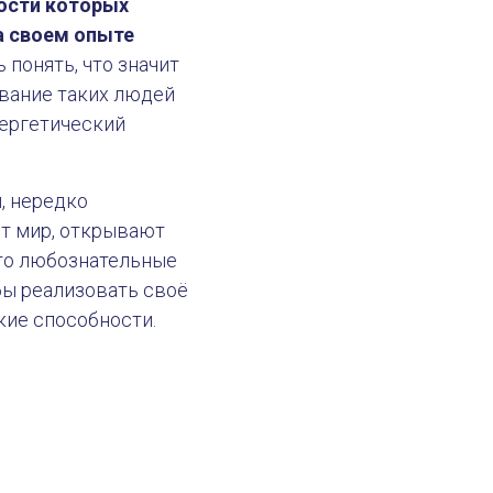
ости которых
на своем опыте
ь понять, что значит
звание таких людей
31 июля 2024
Ворота
нергетический
, нередко
ют мир, открывают
это любознательные
бы реализовать своё
кие способности.