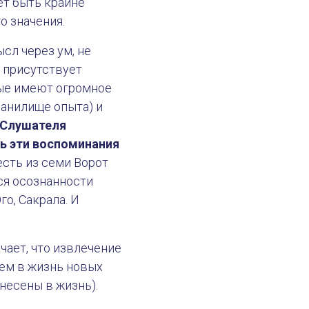
ет быть крайне
о значения.
сл через ум, не
и присутствует
орые имеют огромное
ранилище опыта) и
 Слушателя
ть эти воспоминания
есть из семи Ворот
ся осознанности
го, Сакрала. И
чает, что извлечение
ем в жизнь новых
несены в жизнь).