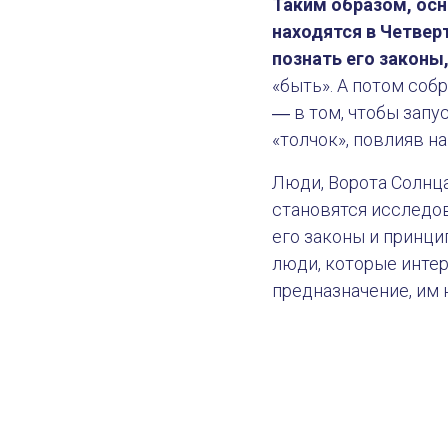
Таким образом, осн
находятся в Четвер
познать его законы
«быть». А потом соб
Четверть Инициации в Дизай
― в том, чтобы запу
«толчок», повлияв н
Люди, Ворота Солнца
становятся исследо
его законы и принци
люди, которые инте
предназначение, им