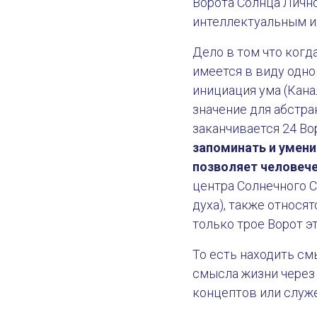
Ворота Солнца Лично
интеллектуальным ил
Дело в том что когд
имеется в виду одно
инициация ума (Кана
значение для абстра
заканчивается 24 В
запоминать и умени
позволяет человече
центра Солнечного 
духа), также относят
только трое Ворот э
То есть находить см
смысла жизни через
концептов или служе