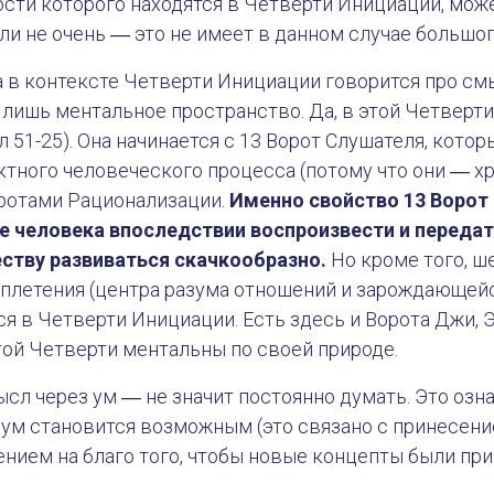
сти которого находятся в Четверти Инициации, мож
и не очень ― это не имеет в данном случае большог
а в контексте Четверти Инициации говорится про смы
 лишь ментальное пространство. Да, в этой Четверт
л 51-25). Она начинается с 13 Ворот Слушателя, кот
ктного человеческого процесса (потому что они ― х
оротами Рационализации.
Именно свойство 13 Ворот
е человека впоследствии воспроизвести и переда
ству развиваться скачкообразно.
Но кроме того, ш
Сплетения (центра разума отношений и зарождающей
ся в Четверти Инициации. Есть здесь и Ворота Джи, Э
той Четверти ментальны по своей природе.
ысл через ум ― не значит постоянно думать. Это озна
 ум становится возможным (это связано с принесени
нием на благо того, чтобы новые концепты были при